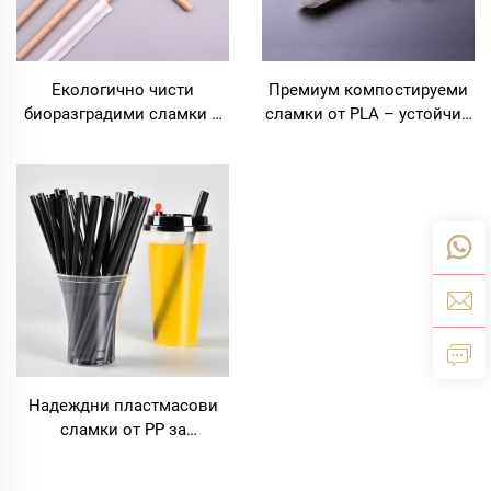
Екологично чисти
Премиум компостируеми
биоразградими сламки –
сламки от PLA – устойчив
отговорният избор
избор
Надеждни пластмасови
сламки от PP за
ежедневна употреба