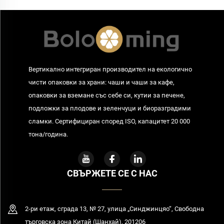
Вертикално интегриран производител на екологично
чисти опаковки за храни: чаши и чаши за кафе,
опаковки за вземане със себе си, кутии за печене,
подложки за плодове и зеленчуци и биоразградими
сламки. Сертифициран според ISO, капацитет 20 000
тона/година.
СВЪРЖЕТЕ СЕ С НАС
2-ри етаж, сграда 13, № 27, улица „Синджинцяо“, Свободна
търговска зона Китай (Шанхай), 201206