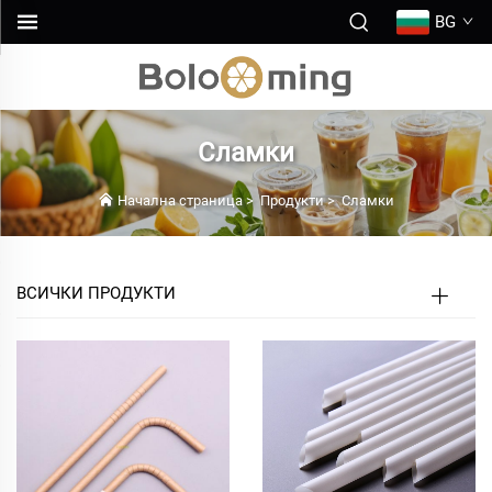
BG
Сламки
Начална страница
>
Продукти
>
Сламки
ВСИЧКИ ПРОДУКТИ