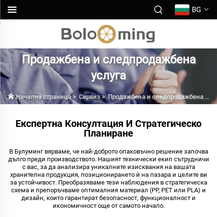
BG
Продажбена и следпродажбена
услуга
Начална страница
>
Сервиз
>
Продажбена и следпродажбена услуга
Експертна Консултация И Стратегическо
Планиране
В Булуминг вярваме, че най-доброто опаковъчно решение започва
дълго преди производството. Нашият технически екип сътрудничи
с вас, за да анализира уникалните изисквания на вашата
хранителна продукция, позиционирането ѝ на пазара и целите ви
за устойчивост. Преобразяваме тези наблюдения в стратегическа
схема и препоръчваме оптималния материал (PP, PET или PLA) и
дизайн, които гарантират безопасност, функционалност и
икономичност още от самото начало.