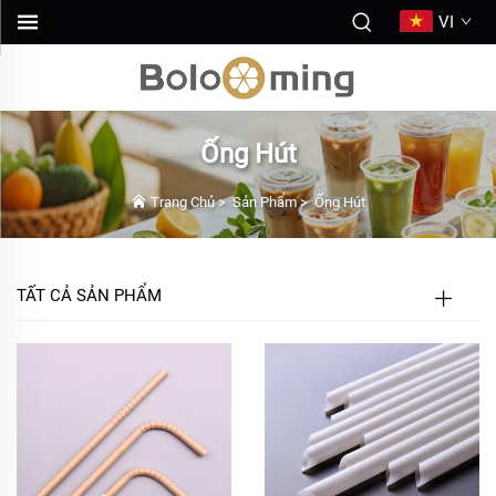
VI
Ống Hút
Trang Chủ
>
Sản Phẩm
>
Ống Hút
TẤT CẢ SẢN PHẨM