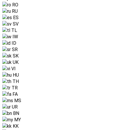
RO
RU
ES
SV
TL
IW
ID
SR
SK
UK
VI
HU
TH
TR
FA
MS
UR
BN
MY
KK