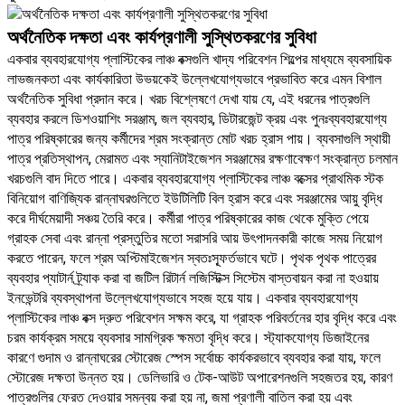
অর্থনৈতিক দক্ষতা এবং কার্যপ্রণালী সুস্থিতকরণের সুবিধা
একবার ব্যবহারযোগ্য প্লাস্টিকের লাঞ্চ বক্সগুলি খাদ্য পরিবেশন শিল্পের মাধ্যমে ব্যবসায়িক
লাভজনকতা এবং কার্যকারিতা উভয়কেই উল্লেখযোগ্যভাবে প্রভাবিত করে এমন বিশাল
অর্থনৈতিক সুবিধা প্রদান করে। খরচ বিশ্লেষণে দেখা যায় যে, এই ধরনের পাত্রগুলি
ব্যবহার করলে ডিশওয়াশিং সরঞ্জাম, জল ব্যবহার, ডিটারজেন্ট ক্রয় এবং পুনঃব্যবহারযোগ্য
পাত্র পরিষ্কারের জন্য কর্মীদের শ্রম সংক্রান্ত মোট খরচ হ্রাস পায়। ব্যবসাগুলি স্থায়ী
পাত্র প্রতিস্থাপন, মেরামত এবং স্যানিটাইজেশন সরঞ্জামের রক্ষণাবেক্ষণ সংক্রান্ত চলমান
খরচগুলি বাদ দিতে পারে। একবার ব্যবহারযোগ্য প্লাস্টিকের লাঞ্চ বক্সের প্রাথমিক স্টক
বিনিয়োগ বাণিজ্যিক রান্নাঘরগুলিতে ইউটিলিটি বিল হ্রাস করে এবং সরঞ্জামের আয়ু বৃদ্ধি
করে দীর্ঘমেয়াদী সঞ্চয় তৈরি করে। কর্মীরা পাত্র পরিষ্কারের কাজ থেকে মুক্তি পেয়ে
গ্রাহক সেবা এবং রান্না প্রস্তুতির মতো সরাসরি আয় উৎপাদনকারী কাজে সময় নিয়োগ
করতে পারেন, ফলে শ্রম অপ্টিমাইজেশন স্বতঃস্ফূর্তভাবে ঘটে। পৃথক পৃথক পাত্রের
ব্যবহার প্যাটার্ন ট্র্যাক করা বা জটিল রিটার্ন লজিস্টিক্স সিস্টেম বাস্তবায়ন করা না হওয়ায়
ইনভেন্টরি ব্যবস্থাপনা উল্লেখযোগ্যভাবে সহজ হয়ে যায়। একবার ব্যবহারযোগ্য
প্লাস্টিকের লাঞ্চ বক্স দ্রুত পরিবেশন সক্ষম করে, যা গ্রাহক পরিবর্তনের হার বৃদ্ধি করে এবং
চরম কার্যক্রম সময়ে ব্যবসার সামগ্রিক ক্ষমতা বৃদ্ধি করে। স্ট্যাকযোগ্য ডিজাইনের
কারণে গুদাম ও রান্নাঘরের স্টোরেজ স্পেস সর্বোচ্চ কার্যকরভাবে ব্যবহার করা যায়, ফলে
স্টোরেজ দক্ষতা উন্নত হয়। ডেলিভারি ও টেক-আউট অপারেশনগুলি সহজতর হয়, কারণ
পাত্রগুলির ফেরত দেওয়ার সমন্বয় করা হয় না, জমা প্রণালী বাতিল করা হয় এবং