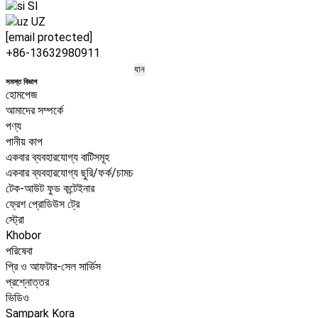
SI
UZ
[email protected]
+86-13632980911
সমস্ত বিভাগ
হোমপেজ
আমাদের সম্পর্কে
পণ্য
পানীয় কাপ
একবার ব্যবহারযোগ্য বাটিসমূহ
একবার ব্যবহারযোগ্য ছুরি/ফর্ক/চামচ
টেক-আউট ফুড কন্টেইনার
ফ্রেশ প্রোডিউস ট্রে
স্ট্রো
Khobor
পরিষেবা
প্রি ও আফটার-সেল সার্ভিস
প্রশ্নোত্তর
ভিডিও
Sampark Kora