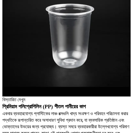
বিস্তারিত দেখুন
প্রিমিয়াম পলিপ্রোপিলিন (PP) শীতল পানীয়ের কাপ
একবার ব্যবহারযোগ্য প্লাস্টিকের লাঞ্চ বক্সগুলি খাদ্য সংরক্ষণ ও পরিবহন পরিচালনা করার
পদ্ধতিকে রূপান্তরিত করে অসাধারণ সুবিধা প্রদান করে, যা ব্যবসায়িক প্রতিষ্ঠান এবং
ভোক্তাদের উভয়ের জন্য প্রযোজ্য। ব্যস্ত সময়ে ব্যবহারকারীরা উল্লেখযোগ্য পরিমাণ