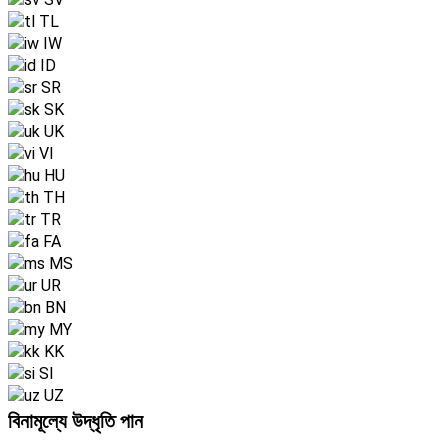
TL
IW
ID
SR
SK
UK
VI
HU
TH
TR
FA
MS
UR
BN
MY
KK
SI
UZ
বিনামূল্যে উদ্ধৃতি পান