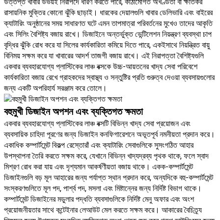
উত্তপ্ত খাবার উভয়ই নিরাপদে ধারণ করতে পারে, কাঠামোগত অখণ্ডতা বা ক্ষতিকর
রাসায়নিক মুক্তির কোনো ঝুঁকি ছাড়াই। ধারকের দেয়ালগুলি খাবার ডেলিভারি এবং বাইরের
ক্যাটারিং অনুষ্ঠানের সময় সাধারণত ঘটে এমন তাপমাত্রা পরিবর্তনের মুখেও তাদের আকৃতি
এবং সিলিং বৈশিষ্ট্য বজায় রাখে। ডিজাইনে অন্তর্ভুক্ত ভেন্টিলেশন নিয়ন্ত্রণ ব্যবস্থা চাপ
বৃদ্ধির ঝুঁকি রোধ করে যা সিলের কার্যকারিতা কমিয়ে দিতে পারে, একইসাথে নিয়ন্ত্রিত বায়ু
বিনিময় সক্ষম করে যা খাবারের আদর্শ তাজগী বজায় রাখে। এই নিরাপত্তা বৈশিষ্ট্যগুলি
একবার ব্যবহারযোগ্য প্লাস্টিকের লাঞ্চ বক্সকে উচ্চ-আয়তনের খাদ্য সেবা পরিবেশে
কার্যকারিতা বজায় রেখে গ্রাহকদের স্বাস্থ্য ও সন্তুষ্টির প্রতি গুরুত্ব দেওয়া ব্যবসায়গুলোর
জন্য একটি অপরিহার্য সরঞ্জাম করে তোলে।
বহুমুখী ডিজাইন অপশন এবং ব্যক্তিগত ক্ষমতা
একবার ব্যবহারযোগ্য প্লাস্টিকের লাঞ্চ বক্সটি বিভিন্ন খাদ্য সেবা প্রয়োজন এবং
ব্যবসায়িক চাহিদা পূরণের জন্য ডিজাইন কনফিগারেশনে অভূতপূর্ব নমনীয়তা প্রদান করে।
একাধিক কম্পার্টমেন্ট বিকল্প রেস্তোরাঁ এবং ক্যাটারিং সেবাগুলিকে সুসংগঠিত আহার
উপস্থাপনা তৈরি করতে সক্ষম করে, যেখানে বিভিন্ন খাদ্যদ্রব্য পৃথক থাকে, ফলে স্বাদ
মিশ্রণ রোধ করা যায় এবং দৃশ্যমান আকর্ষণীয়তা বজায় থাকে। একক-কম্পার্টমেন্ট
ডিজাইনগুলি বড় মূল আহারের জন্য পর্যাপ্ত স্থান প্রদান করে, অন্যদিকে বহু-কম্পার্টমেন্ট
সংস্করণগুলিতে মূল পদ, পার্শ্ব পদ, মসলা এবং মিষ্টান্নের জন্য নির্দিষ্ট বিভাগ থাকে।
কম্পার্টমেন্ট ডিজাইনের মডুলার পদ্ধতি ব্যবসাগুলিকে নির্দিষ্ট মেনু অফার এবং অংশ
প্রয়োজনীয়তার সাথে কন্টেইনার লেআউট মেল করতে সক্ষম করে। আকারের বৈচিত্র্য