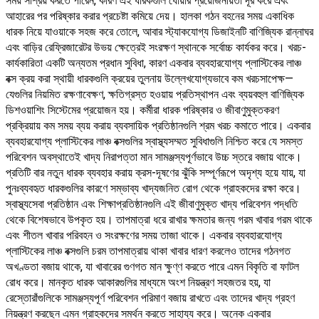
সময় সাশ্রয় করতে পারেন, কারণ এই ধারকগুলি ধোয়ার প্রয়োজনীয়তা দূর করে এবং
আহারের পর পরিষ্কার করার প্রচেষ্টা কমিয়ে দেয়। হালকা গঠন বহনের সময় একাধিক
ধারক নিয়ে যাওয়াকে সহজ করে তোলে, আবার স্ট্যাকযোগ্য ডিজাইনটি বাণিজ্যিক রান্নাঘর
এবং বাড়ির রেফ্রিজারেটর উভয় ক্ষেত্রেই সংরক্ষণ স্থানকে সর্বোচ্চ কার্যকর করে। খরচ-
কার্যকারিতা একটি অন্যতম প্রধান সুবিধা, কারণ একবার ব্যবহারযোগ্য প্লাস্টিকের লাঞ্চ
বক্স ক্রয় করা স্থায়ী ধারকগুলি ক্রয়ের তুলনায় উল্লেখযোগ্যভাবে কম খরচসাপেক্ষ—
যেগুলির নিয়মিত রক্ষণাবেক্ষণ, ক্ষতিগ্রস্ত হওয়ায় প্রতিস্থাপন এবং ব্যয়বহুল বাণিজ্যিক
ডিশওয়াশিং সিস্টেমের প্রয়োজন হয়। কর্মীরা ধারক পরিষ্কার ও জীবাণুমুক্তকরণ
প্রক্রিয়ায় কম সময় ব্যয় করায় ব্যবসায়িক প্রতিষ্ঠানগুলি শ্রম খরচ কমাতে পারে। একবার
ব্যবহারযোগ্য প্লাস্টিকের লাঞ্চ বক্সগুলির স্বাস্থ্যসম্মত সুবিধাগুলি নিশ্চিত করে যে সমস্ত
পরিবেশন অবস্থাতেই খাদ্য নিরাপত্তা মান সামঞ্জস্যপূর্ণভাবে উচ্চ স্তরে বজায় থাকে।
প্রতিটি বার নতুন ধারক ব্যবহার করায় ক্রস-দূষণের ঝুঁকি সম্পূর্ণরূপে অদৃশ্য হয়ে যায়, যা
পুনঃব্যবহৃত ধারকগুলির কারণে সম্ভাব্য খাদ্যজনিত রোগ থেকে গ্রাহকদের রক্ষা করে।
স্বাস্থ্যসেবা প্রতিষ্ঠান এবং শিক্ষাপ্রতিষ্ঠানগুলি এই জীবাণুমুক্ত খাদ্য পরিবেশন পদ্ধতি
থেকে বিশেষভাবে উপকৃত হয়। তাপমাত্রা ধরে রাখার ক্ষমতার জন্য গরম খাবার গরম থাকে
এবং শীতল খাবার পরিবহন ও সংরক্ষণের সময় তাজা থাকে। একবার ব্যবহারযোগ্য
প্লাস্টিকের লাঞ্চ বক্সগুলি চরম তাপমাত্রায় থাকা খাবার ধারণ করলেও তাদের গঠনগত
অখণ্ডতা বজায় থাকে, যা খাবারের গুণগত মান ক্ষুণ্ণ করতে পারে এমন বিকৃতি বা ফাটল
রোধ করে। মানকৃত ধারক আকারগুলির মাধ্যমে অংশ নিয়ন্ত্রণ সহজতর হয়, যা
রেস্তোরাঁগুলিকে সামঞ্জস্যপূর্ণ পরিবেশন পরিমাণ বজায় রাখতে এবং তাদের খাদ্য গ্রহণ
নিয়ন্ত্রণ করছেন এমন গ্রাহকদের সমর্থন করতে সাহায্য করে। অনেক একবার