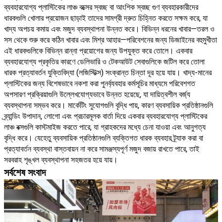
ব্যবহারযোগ্য প্লাস্টিকের লাঞ্চ বক্সের স্বচ্ছ বা আংশিক স্বচ্ছ গুণ ব্যবহারকারীদের
ধারকগুলি খোলার প্রয়োজন ছাড়াই তাদের সামগ্রী দ্রুত চিহ্নিত করতে সক্ষম করে, যা
খাদ্য অপচয় কমায় এবং মজুদ ব্যবস্থাপনা উন্নত করে। বিভিন্ন ধরনের খাবার—তরল ও
সস থেকে শুরু করে কঠিন খাবার এবং মিশ্র আহার—পরিবেশনের জন্য ডিজাইনের বহুমুখীতা
এই ধারকগুলিকে বিভিন্ন রান্না প্রয়োগের জন্য উপযুক্ত করে তোলে। একবার
ব্যবহারযোগ্য প্রকৃতির কারণে ডেলিভারি ও টেকআউট সেবাগুলিকে জটিল করে তোলা
ধারক প্রত্যাবর্তন যুক্তিবিদ্যা (লজিস্টিক্স) সংক্রান্ত চিন্তা দূর হয়ে যায়। খাদ্য-মানের
প্লাস্টিকের জন্য বিশেষভাবে নকশা করা পুনর্ব্যবহার কর্মসূচির মাধ্যমে পরিবেশগত
অপসারণ প্রক্রিয়াগুলি উল্লেখযোগ্যভাবে উন্নত হয়েছে, যা দায়িত্বশীল বর্জ্য
ব্যবস্থাপনা সম্ভব করে। মার্কেটিং সুযোগগুলি বৃদ্ধি পায়, কারণ ব্যবসায়িক প্রতিষ্ঠানগুলি
ব্র্যান্ডিং উপাদান, লোগো এবং প্রচারমূলক বার্তা দিয়ে একবার ব্যবহারযোগ্য প্লাস্টিকের
লাঞ্চ বক্সগুলি কাস্টমাইজ করতে পারে, যা গ্রাহকদের মধ্যে চেনা যাওয়া এবং আনুগত্য
বৃদ্ধি করে। যেহেতু ব্যবসায়িক প্রতিষ্ঠানগুলি ব্যক্তিগত ধারক ব্যবহার ট্র্যাক করা বা
প্রত্যাবর্তন ব্যবস্থা বাস্তবায়ন না করে সামঞ্জস্যপূর্ণ মজুদ বজায় রাখতে পারে, তাই
সরবরাহ শৃঙ্খল ব্যবস্থাপনা সহজতর হয়ে যায়।
সর্বশেষ সংবাদ