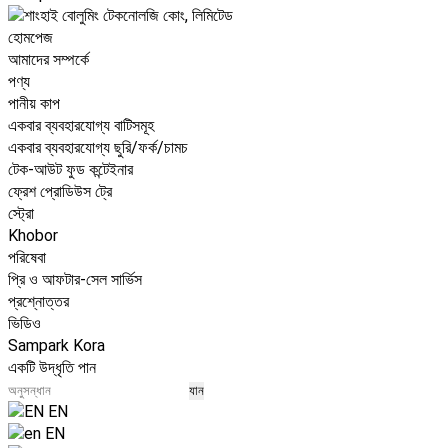
হোমপেজ
আমাদের সম্পর্কে
পণ্য
পানীয় কাপ
একবার ব্যবহারযোগ্য বাটিসমূহ
একবার ব্যবহারযোগ্য ছুরি/ফর্ক/চামচ
টেক-আউট ফুড কন্টেইনার
ফ্রেশ প্রোডিউস ট্রে
স্ট্রো
Khobor
পরিষেবা
প্রি ও আফটার-সেল সার্ভিস
প্রশ্নোত্তর
ভিডিও
Sampark Kora
একটি উদ্ধৃতি পান
EN
EN