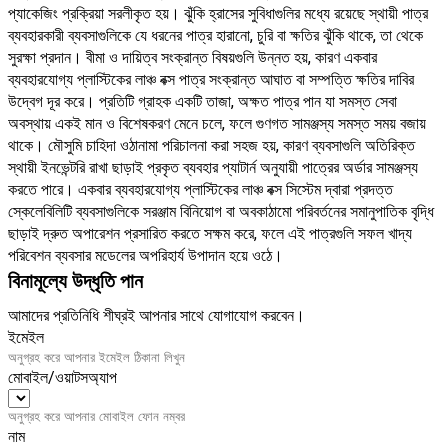
প্যাকেজিং প্রক্রিয়া সরলীকৃত হয়। ঝুঁকি হ্রাসের সুবিধাগুলির মধ্যে রয়েছে স্থায়ী পাত্র
ব্যবহারকারী ব্যবসাগুলিকে যে ধরনের পাত্র হারানো, চুরি বা ক্ষতির ঝুঁকি থাকে, তা থেকে
সুরক্ষা প্রদান। বীমা ও দায়িত্ব সংক্রান্ত বিষয়গুলি উন্নত হয়, কারণ একবার
ব্যবহারযোগ্য প্লাস্টিকের লাঞ্চ বক্স পাত্র সংক্রান্ত আঘাত বা সম্পত্তি ক্ষতির দাবির
উদ্বেগ দূর করে। প্রতিটি গ্রাহক একটি তাজা, অক্ষত পাত্র পান যা সমস্ত সেবা
অবস্থায় একই মান ও বিশেষকরণ মেনে চলে, ফলে গুণগত সামঞ্জস্য সমস্ত সময় বজায়
থাকে। মৌসুমি চাহিদা ওঠানামা পরিচালনা করা সহজ হয়, কারণ ব্যবসাগুলি অতিরিক্ত
স্থায়ী ইনভেন্টরি রাখা ছাড়াই প্রকৃত ব্যবহার প্যাটার্ন অনুযায়ী পাত্রের অর্ডার সামঞ্জস্য
করতে পারে। একবার ব্যবহারযোগ্য প্লাস্টিকের লাঞ্চ বক্স সিস্টেম দ্বারা প্রদত্ত
স্কেলেবিলিটি ব্যবসাগুলিকে সরঞ্জাম বিনিয়োগ বা অবকাঠামো পরিবর্তনের সমানুপাতিক বৃদ্ধি
ছাড়াই দ্রুত অপারেশন প্রসারিত করতে সক্ষম করে, ফলে এই পাত্রগুলি সফল খাদ্য
পরিবেশন ব্যবসার মডেলের অপরিহার্য উপাদান হয়ে ওঠে।
বিনামূল্যে উদ্ধৃতি পান
আমাদের প্রতিনিধি শীঘ্রই আপনার সাথে যোগাযোগ করবেন।
ইমেইল
মোবাইল/ওয়াটসঅ্যাপ
নাম