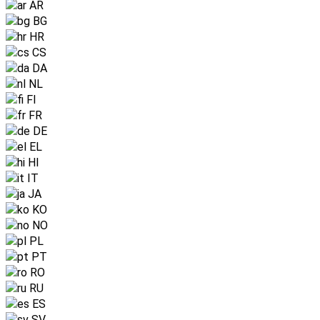
AR
BG
HR
CS
DA
NL
FI
FR
DE
EL
HI
IT
JA
KO
NO
PL
PT
RO
RU
ES
SV