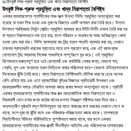
উৎকৃষ্ট লিক-প্রুফ প্রযুক্তি এবং খাদ্য নিরাপত্তা বৈশিষ্ট্য
একবার ব্যবহারযোগ্য প্লাস্টিকের লাঞ্চ বক্সে উন্নত সিলিং প্রযুক্তি অন্তর্ভুক্ত করা
হয়েছে যা তরল লিক হওয়া এবং দূষণের বিরুদ্ধে একটি অপারগ বাধা তৈরি করে। উন্নত
উৎপাদন প্রক্রিয়ায় নির্ভুল মোল্ডিং প্রযুক্তি ব্যবহার করে টাইট-ফিটিং ঢাকনা তৈরি করা হয়
যা স্থানে নিরাপদভাবে লক হয়ে যায়, ফলে পরিবহন ও সংরক্ষণের সময় অনিচ্ছাকৃত খোলা
হওয়া রোধ করা যায়। সিলিং ব্যবস্থায় বহু-বিন্দু বন্ধন পদ্ধতি ব্যবহার করা হয়, যেখানে
ঢাকনার প্রান্তগুলি ধারকের প্রান্তের সাথে চাপ প্রয়োগ করে, এবং এই বহুসংখ্যক
যোগাযোগ বিন্দু সম্ভাব্য লিকেজ পথগুলিকে সম্পূর্ণরূপে দূর করে। এই প্রযুক্তি
বিশেষভাবে গুরুত্বপূর্ণ হয়ে ওঠে রেস্তোরাঁ এবং ক্যাটারিং সেবার জন্য, যেগুলো সস,
গ্রেভি, সুপ এবং অন্যান্য তরল-ভিত্তিক খাবার পরিচালনা করে—যেগুলো ঐতিহ্যগতভাবে
লিকেজের ঝুঁকি তৈরি করে। খাদ্য নিরাপত্তা বৈশিষ্ট্যগুলি মৌলিক ধারণের চেয়ে অনেক
বেশি এগিয়ে যায় এবং এতে ব্যাকটেরিয়া বৃদ্ধির বিরুদ্ধে প্রতিরোধী উপকরণ এবং
ব্যবহারকালীন সময়ে স্টেরাইল অবস্থা বজায় রাখার ক্ষমতা অন্তর্ভুক্ত থাকে। প্রতিটি
একবার ব্যবহারযোগ্য প্লাস্টিকের লাঞ্চ বক্স আন্তর্জাতিক খাদ্য নিরাপত্তা মান ও
নিয়মাবলী মেনে চলার জন্য কঠোর মানের গুণগত নিয়ন্ত্রণ পরীক্ষার মধ্য দিয়ে যায়।
অভ্যন্তরীণ পৃষ্ঠগুলি মসৃণ ফিনিশযুক্ত হয় যাতে খাবারের কণা ধারকের দেয়ালে লেগে না
থাকে, ফলে দূষণের ঝুঁকি কমে এবং পরিষ্কার-পরিচ্ছন্নতা বজায় থাকে। তাপমাত্রা
স্থিতিশীলতা বিভিন্ন পরিস্থিতিতে সুস্পষ্টভাবে বজায় থাকে, যার ফলে একবার
ব্যবহারযোগ্য প্লাস্টিকের লাঞ্চ বক্সটি শীতলীকৃত আইটেম এবং পরিবেশনের তাপমাত্রায়