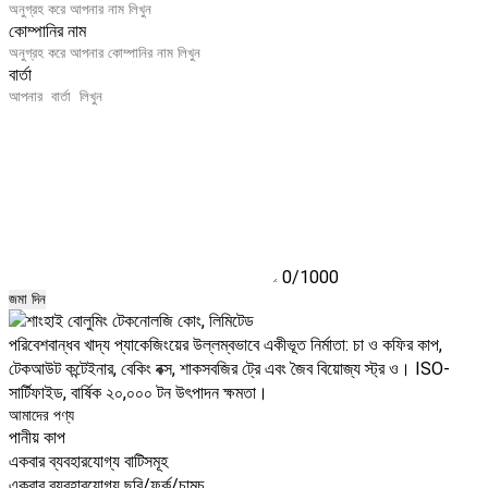
কোম্পানির নাম
বার্তা
0/1000
জমা দিন
পরিবেশবান্ধব খাদ্য প্যাকেজিংয়ের উল্লম্বভাবে একীভূত নির্মাতা: চা ও কফির কাপ,
টেকআউট কন্টেইনার, বেকিং বক্স, শাকসবজির ট্রে এবং জৈব বিয়োজ্য স্ট্র ও। ISO-
সার্টিফাইড, বার্ষিক ২০,০০০ টন উৎপাদন ক্ষমতা।
আমাদের পণ্য
পানীয় কাপ
একবার ব্যবহারযোগ্য বাটিসমূহ
একবার ব্যবহারযোগ্য ছুরি/ফর্ক/চামচ