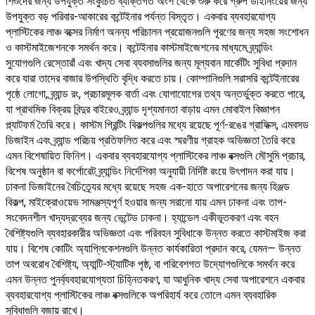
শিশুদের জন্য উপযুক্ত সংকুচিত ব্যক্তিগত অংশ থেকে শুরু করে গ্রুপ ডাইনিংয়ের জন্য
উপযুক্ত বড় পরিবার-আকারের কন্টেইনার পর্যন্ত বিস্তৃত। একবার ব্যবহারযোগ্য
প্লাস্টিকের লাঞ্চ বক্সের নির্মাণ অনন্য পরিচালন প্রয়োজনগুলি পূরণের জন্য সহজ সংশোধন
ও কাস্টমাইজেশনকে সমর্থন করে। কন্টেইনার কাস্টমাইজেশনের মাধ্যমে ব্র্যান্ডিং
সুযোগগুলি রেস্তোরাঁ এবং খাদ্য সেবা ব্যবসাগুলির জন্য মূল্যবান মার্কেটিং সুবিধা প্রদান
করে যারা তাদের বাজার উপস্থিতি বৃদ্ধি করতে চায়। কোম্পানিগুলি সরাসরি কন্টেইনারের
পৃষ্ঠে লোগো, ব্র্যান্ড রং, প্রচারমূলক বার্তা এবং যোগাযোগের তথ্য অন্তর্ভুক্ত করতে পারে,
যা প্রাথমিক বিক্রয় বিন্দুর বাইরেও ব্র্যান্ড দৃশ্যমানতা বাড়ায় এমন মোবাইল বিজ্ঞাপন
প্ল্যাটফর্ম তৈরি করে। কাস্টম প্রিন্টিং বিকল্পগুলির মধ্যে রয়েছে পূর্ণ-রঙের গ্রাফিক্স, এমবসড
ডিজাইন এবং ব্র্যান্ড পরিচয় প্রতিফলিত করে এবং স্মরণীয় গ্রাহক অভিজ্ঞতা তৈরি করে
এমন বিশেষায়িত ফিনিশ। একবার ব্যবহারযোগ্য প্লাস্টিকের লাঞ্চ বক্সগুলি মৌসুমি প্রচার,
বিশেষ অনুষ্ঠান বা কর্পোরেট ব্র্যান্ডিং নির্দেশিকা অনুযায়ী নির্দিষ্ট রংয়ে উৎপাদন করা যায়।
ঢাকনা ডিজাইনের বৈচিত্র্যের মধ্যে রয়েছে সহজ এক-হাতে অপারেশনের জন্য হিঞ্জড
বিকল্প, মাইক্রোওয়েভ সামঞ্জস্যপূর্ণ হওয়ার জন্য সরানো যায় এমন ঢাকনা এবং তাপ-
সংবেদনশীল খাদ্যদ্রব্যের জন্য ভেন্টেড ঢাকনা। হ্যান্ডেল একীভূতকরণ এবং বহন
বৈশিষ্ট্যগুলি ব্যবহারকারীর অভিজ্ঞতা এবং পরিবহন সুবিধাকে উন্নত করতে কাস্টমাইজ করা
যায়। বিশেষ কোটিং অ্যাপ্লিকেশনগুলি উন্নত কার্যকারিতা প্রদান করে, যেমন— উন্নত
তাপ অবরোধ বৈশিষ্ট্য, অ্যান্টি-স্ট্যাটিক পৃষ্ঠ, বা পরিবেশগত উদ্যোগগুলিকে সমর্থন করে
এমন উন্নত পুনর্ব্যবহারযোগ্যতা চিহ্নিতকরণ, যা আধুনিক খাদ্য সেবা অপারেশনে একবার
ব্যবহারযোগ্য প্লাস্টিকের লাঞ্চ বক্সগুলিকে অপরিহার্য করে তোলে এমন ব্যবহারিক
সুবিধাগুলি বজায় রাখে।