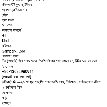
টেক-আউট ফুড কন্টেইনার
ফ্রেশ প্রোডিউস ট্রে
স্ট্রো
দ্রুত লিঙ্ক
হোমপেজ
আমাদের সম্পর্কে
পণ্য
Khobor
পরিষেবা
Sampark Kora
যোগাযোগ করুন
চীন (শাংহাই) ফ্রি ট্রেড জোন, শিনজিনকিয়াও রোড নম্বর ২৭, বিল্ডিং ১৩, ২য় তলা,
২০১২০৬
+86-13632980911
[email protected]
কপিরাইট © ২০২৬ শাংহাই বোলুমিং টেকনোলজি কোং, লিমিটেড। সর্বস্বত্ব সংরক্ষিত।
গোপনীয়তা নীতি
হোমপেজ
পণ্য
ইমেইল