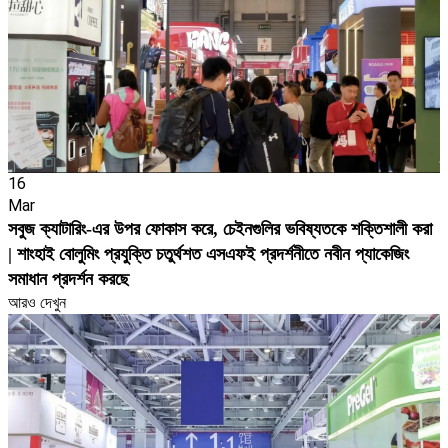
16
Mar
সবুজ ক্যাটারিং-এর উপর ফোকাস করে, চেইনগুলির ভবিষ্যতকে শক্তিশালী করা
| শাংহাই বোলুমিং প্রযুক্তি চতুর্থশত এসএফই প্রদর্শনীতে নবীন প্যাকেজিং
সমাধান প্রদর্শন করছে
আরও দেখুন