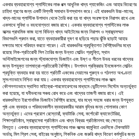
একবার ব্যবহারযোগ্য প্লাস্টিকের লাঞ্চ বক্স আধুনিক খাদ্য প্যাকেজিং এবং আহার বিতরণের
চাহিদা পূরণের জন্য একটি বিপ্লবী সমাধান উপস্থাপন করে। এই ধারকগুলি উচ্চ-মানের,
খাদ্য-মানের প্লাস্টিক উপাদান থেকে তৈরি করা হয় যা খাদ্য সংরক্ষণকে নিরাপদ রাখে এবং
একসাথে সুবিধা ও বহনযোগ্যতা বজায় রাখে। একবার ব্যবহারযোগ্য প্লাস্টিকের লাঞ্চ
বক্সের প্রাথমিক কাজ হলো বিভিন্ন খাদ্য আইটেমের জন্য নিরাপদ ও স্বাস্থ্যসম্মত
বিভাগগুলি প্রদান করা, যাতে ব্যবহারকারীরা দূষণ বা ছড়িয়ে পড়ার ঝুঁকি ছাড়াই আহার
দক্ষতার সাথে পরিবহন করতে পারেন। এই ধারকগুলির প্রযুক্তিগত বৈশিষ্ট্যগুলির মধ্যে
রয়েছে লিক-প্রতিরোধী সিল তৈরির জন্য উন্নত মোল্ডিং প্রযুক্তি, স্থান
অপ্টিমাইজেশনের জন্য স্ট্যাকযোগ্য ডিজাইন এবং উষ্ণ ও শীতল উভয় ধরনের খাদ্যের
জন্য উপযুক্ত তাপমাত্রা-প্রতিরোধী বৈশিষ্ট্য। উৎপাদন প্রক্রিয়ায় ইনজেকশন মোল্ডিং
প্রযুক্তি ব্যবহার করা হয় যাতে প্রতিটি এককের দেয়ালের পুরুত্ব ও গঠনগত অখণ্ডতা
সুসংগতভাবে নিশ্চিত করা যায়। একবার ব্যবহারযোগ্য প্লাস্টিকের লাঞ্চ বক্সে
কৌশলগতভাবে স্থাপিত মাইক্রো-পারফোরেশনের মাধ্যমে ভেন্টিলেশন সিস্টেম অন্তর্ভুক্ত
করা হয়েছে, যা ঘনীভবনের সঞ্চয় রোধ করে এবং খাদ্যের তাজগী বজায় রাখে। এই
ধারকগুলিতে ইরগোনমিক ডিজাইন বৈশিষ্ট্য রয়েছে, যার মধ্যে সহজে ধরার জন্য উপযুক্ত
পৃষ্ঠ এবং ব্যবহার ও পরিবহনকালীন ব্যবহারকারীর আরাম বৃদ্ধির জন্য গোলাকার কোণ
অন্তর্ভুক্ত। এদের প্রয়োগ রেস্তোরাঁ, ক্যাটারিং সেবা, কর্পোরেট ক্যাফেটেরিয়া,
শিক্ষাপ্রতিষ্ঠান, স্বাস্থ্যসেবা প্রতিষ্ঠান এবং খাদ্য বিক্রয় প্রতিষ্ঠানসহ বহু ক্ষেত্রে
বিস্তৃত। একবার ব্যবহারযোগ্য প্লাস্টিকের লাঞ্চ বক্সের বহুমুখিতা এগুলিকে টেকআউট
অর্ডার, মিল প্রিপ সেবা, বাইরের অনুষ্ঠান, পিকনিক এবং জরুরি খাদ্য বিতরণ কর্মসূচির জন্য