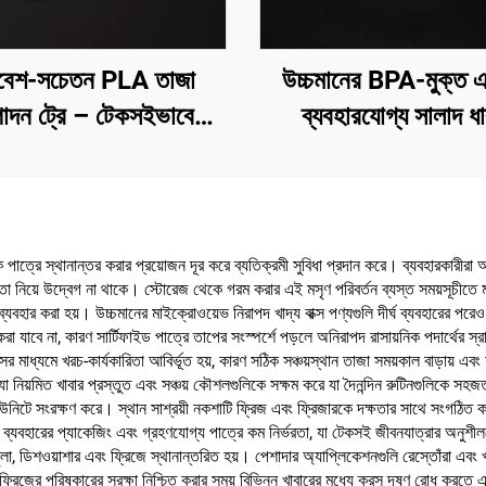
বেশ-সচেতন PLA তাজা
উচ্চমানের BPA-মুক্ত 
াদন ট্রে – টেকসইভাবে
ব্যবহারযোগ্য সালাদ ধ
ন, বিক্রয় ও সংরক্ষণের জন্য
কে পাত্রে স্থানান্তর করার প্রয়োজন দূর করে ব্যতিক্রমী সুবিধা প্রদান করে। ব্যবহারকারীর
ত্তা নিয়ে উদ্বেগ না থাকে। স্টোরেজ থেকে গরম করার এই মসৃণ পরিবর্তন ব্যস্ত সময়সূচীতে ম
বহার করা হয়। উচ্চমানের মাইক্রোওয়েভ নিরাপদ খাদ্য বাক্স পণ্যগুলি দীর্ঘ ব্যবহারের পর
করা যাবে না, কারণ সার্টিফাইড পাত্রে তাপের সংস্পর্শে পড়লে অনিরাপদ রাসায়নিক পদার্থের স্রা
রাসের মাধ্যমে খরচ-কার্যকারিতা আবির্ভূত হয়, কারণ সঠিক সঞ্চয়স্থান তাজা সময়কাল বাড়ায় এবং
 যা নিয়মিত খাবার প্রস্তুত এবং সঞ্চয় কৌশলগুলিকে সক্ষম করে যা দৈনন্দিন রুটিনগুলিকে 
 ইউনিটে সংরক্ষণ করে। স্থান সাশ্রয়ী নকশাটি ফ্রিজ এবং ফ্রিজারকে দক্ষতার সাথে সংগঠিত 
ব্যবহারের প্যাকেজিং এবং গ্রহণযোগ্য পাত্রে কম নির্ভরতা, যা টেকসই জীবনযাত্রার অনুশীল
লা, ডিশওয়াশার এবং ফ্রিজে স্থানান্তরিত হয়। পেশাদার অ্যাপ্লিকেশনগুলি রেস্তোঁরা এবং খা
্রিজের পরিষ্কারের সুরক্ষা নিশ্চিত করার সময় বিভিন্ন খাবারের মধ্যে ক্রস দূষণ রোধ করতে এ