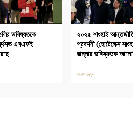
ুলির ভবিষ্যতকে
২০২৫ শাংহাই আন্তর্জাতি
চতুর্থশত এসএফই
প্রদর্শনী (হোটেলেক্স শাং
করছে
রান্নার ভবিষ্যৎকে আল
আরও দেখুন