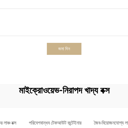
জমা দিন
মাইক্রোওয়েভ-নিরাপদ খাদ্য বক্স
লাঞ্চ বক্স
পরিবেশবান্ধব টেকআউট কন্টেইনার
জৈব-বিয়োজনযোগ্য লাঞ্