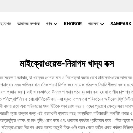
হোমপেজ
আমাদের সম্পর্কে
পণ্য
KHOBOR
পরিষেবা
SAMPARK
মাইক্রোওয়েভ-নিরাপদ খাদ্য বক্স
ঘরের সংরক্ষণ সমাধান, যা খাদ্যের গুণগত মান ও নিরাপত্তা বজায় রেখে মাইক্রোওয়েভ তাপন
পমাত্রার সময় ক্ষতিকর রাসায়নিক পদার্থ নির্গত করে না এবং গঠনগত স্থিতিশীলতা বজায় রাখ
সুযোগ প্রদান করা। এই ধারকগুলিতে উন্নত পলিমার গঠন ব্যবহার করা হয় যা তাপীয় চাপ প্রত
ণত পলিপ্রোপিলিন বা বোরোসিলিকেট কাচ—যা দ্রুত তাপমাত্রা পরিবর্তনের অধীনেও স্থিতিশী
াজগী বজায় রাখে এবং পরিবহনের সময় ছিটকে পড়া রোধ করে। এদের প্রয়োগ ক্ষেত্র সরল সংরক্ষণ
াঘরগুলি ব্যাচ রান্নার জন্য এই ধারকগুলি ব্যবহার করে, অন্যদিকে পরিবারগুলি অবশিষ্ট খাবা
থা অন্তর্ভুক্ত থাকে, যা চাপ বৃদ্ধি রোধ করে এবং ধারকের ব্যর্থতা প্রতিরোধ করে। নিরাপত্তা স
 মাইক্রোওয়েভ-নিরাপদ খাবার বাক্সের বহুমুখী বিকল্পগুলি তরল থেকে কঠিন খাবার পর্যন্ত বিভ