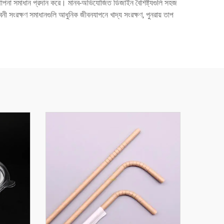
যবস্থাপনা সমাধান প্রদান করে। মানব-অভিযোজিত ডিজাইন বৈশিষ্ট্যগুলি সহজ
বনী সংরক্ষণ সমাধানগুলি আধুনিক জীবনযাপনে খাদ্য সংরক্ষণ, পুনরায় তাপ