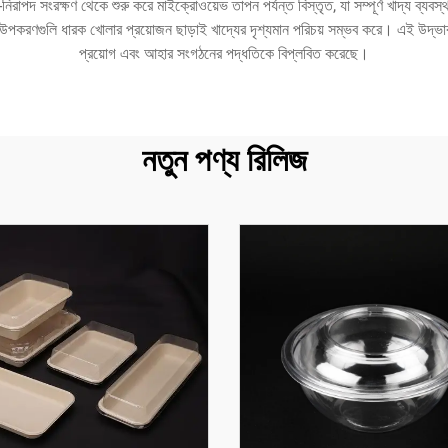
নিরাপদ সংরক্ষণ থেকে শুরু করে মাইক্রোওয়েভ তাপন পর্যন্ত বিস্তৃত, যা সম্পূর্ণ খাদ্য ব্
্বচ্ছ উপকরণগুলি ধারক খোলার প্রয়োজন ছাড়াই খাদ্যের দৃশ্যমান পরিচয় সম্ভব করে। এই উদ্ভা
প্রয়োগ এবং আহার সংগঠনের পদ্ধতিকে বিপ্লবিত করেছে।
নতুন পণ্য রিলিজ