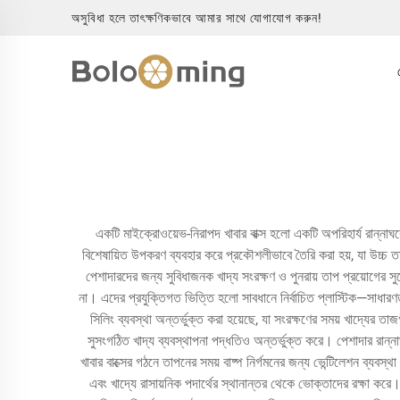
অসুবিধা হলে তাৎক্ষণিকভাবে আমার সাথে যোগাযোগ করুন!
একটি মাইক্রোওয়েভ-নিরাপদ খাবার বাক্স হলো একটি অপরিহার্য রান্না
বিশেষায়িত উপকরণ ব্যবহার করে প্রকৌশলীভাবে তৈরি করা হয়, যা উচ্চ তা
পেশাদারদের জন্য সুবিধাজনক খাদ্য সংরক্ষণ ও পুনরায় তাপ প্রয়োগের 
না। এদের প্রযুক্তিগত ভিত্তি হলো সাবধানে নির্বাচিত প্লাস্টিক—সাধার
সিলিং ব্যবস্থা অন্তর্ভুক্ত করা হয়েছে, যা সংরক্ষণের সময় খাদ্যের ত
সুসংগঠিত খাদ্য ব্যবস্থাপনা পদ্ধতিও অন্তর্ভুক্ত করে। পেশাদার রান্ন
খাবার বাক্সের গঠনে তাপনের সময় বাষ্প নির্গমনের জন্য ভেন্টিলেশন ব্যবস্
এবং খাদ্যে রাসায়নিক পদার্থের স্থানান্তর থেকে ভোক্তাদের রক্ষা করে।