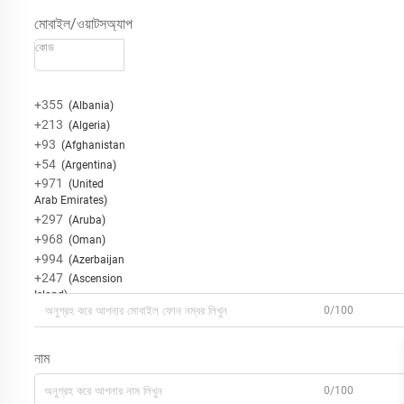
মোবাইল/ওয়াটসঅ্যাপ
কোড
+355
(Albania)
+213
(Algeria)
+93
(Afghanistan)
+54
(Argentina)
+971
(United
Arab Emirates)
+297
(Aruba)
+968
(Oman)
+994
(Azerbaijan)
+247
(Ascension
Island)
0/100
+20
(Egypt)
+251
(Ethiopia)
+353
(Ireland)
নাম
+372
(Estonia)
0/100
+376
(Andorra)