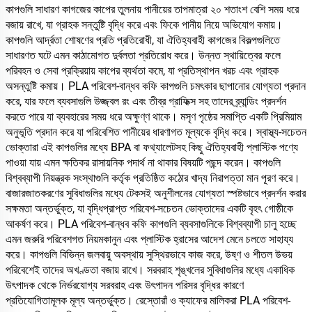
কাপগুলি সাধারণ কাগজের কাপের তুলনায় পানীয়ের তাপমাত্রা ২০ শতাংশ বেশি সময় ধরে
বজায় রাখে, যা গ্রাহক সন্তুষ্টি বৃদ্ধি করে এবং ফিকে পানীয় নিয়ে অভিযোগ কমায়।
কাপগুলি আর্দ্রতা শোষণের প্রতি প্রতিরোধী, যা ঐতিহ্যবাহী কাগজের বিকল্পগুলিতে
সাধারণত ঘটে এমন কাঠামোগত দুর্বলতা প্রতিরোধ করে। উন্নত স্থায়িত্বের ফলে
পরিবহন ও সেবা প্রক্রিয়ায় কাপের ব্যর্থতা কমে, যা প্রতিস্থাপন খরচ এবং গ্রাহক
অসন্তুষ্টি কমায়। PLA পরিবেশ-বান্ধব কফি কাপগুলি চমৎকার ছাপানোর যোগ্যতা প্রদান
করে, যার ফলে ব্যবসাগুলি উজ্জ্বল রং এবং তীব্র গ্রাফিক্স সহ তাদের ব্র্যান্ডিং প্রদর্শন
করতে পারে যা ব্যবহারের সময় ধরে অক্ষুণ্ণ থাকে। মসৃণ পৃষ্ঠের সমাপ্তি একটি প্রিমিয়াম
অনুভূতি প্রদান করে যা পরিবেশিত পানীয়ের ধারণাগত মূল্যকে বৃদ্ধি করে। স্বাস্থ্য-সচেতন
ভোক্তারা এই কাপগুলির মধ্যে BPA বা ফথ্যালেটসহ কিছু ঐতিহ্যবাহী প্লাস্টিক পণ্যে
পাওয়া যায় এমন ক্ষতিকর রাসায়নিক পদার্থ না থাকার বিষয়টি পছন্দ করেন। কাপগুলি
বিশ্বব্যাপী নিয়ন্ত্রক সংস্থাগুলি কর্তৃক প্রতিষ্ঠিত কঠোর খাদ্য নিরাপত্তা মান পূরণ করে।
বাজারজাতকরণের সুবিধাগুলির মধ্যে টেকসই অনুশীলনের যোগ্যতা স্পষ্টভাবে প্রদর্শন করার
সক্ষমতা অন্তর্ভুক্ত, যা বৃদ্ধিপ্রাপ্ত পরিবেশ-সচেতন ভোক্তাদের একটি বৃহৎ গোষ্ঠীকে
আকর্ষণ করে। PLA পরিবেশ-বান্ধব কফি কাপগুলি ব্যবসাগুলিকে বিশ্বব্যাপী চালু হচ্ছে
এমন জরুরি পরিবেশগত নিয়মকানুন এবং প্লাস্টিক হ্রাসের আদেশ মেনে চলতে সাহায্য
করে। কাপগুলি বিভিন্ন জলবায়ু অবস্থায় সুস্থিরভাবে কাজ করে, উষ্ণ ও শীতল উভয়
পরিবেশেই তাদের অখণ্ডতা বজায় রাখে। সরবরাহ শৃঙ্খলের সুবিধাগুলির মধ্যে একাধিক
উৎপাদক থেকে নির্ভরযোগ্য সরবরাহ এবং উৎপাদন পরিসর বৃদ্ধির কারণে
প্রতিযোগিতামূলক মূল্য অন্তর্ভুক্ত। রেস্তোরাঁ ও ক্যাফের মালিকরা PLA পরিবেশ-