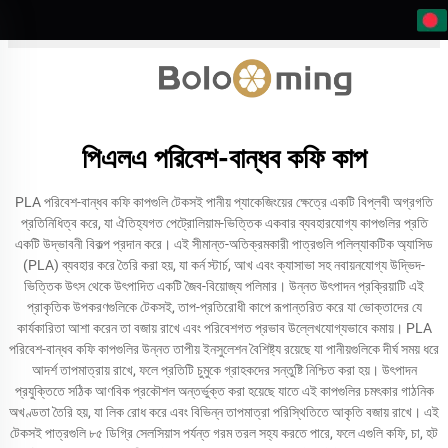
পিএলএ পরিবেশ-বান্ধব কফি কাপ
PLA পরিবেশ-বান্ধব কফি কাপগুলি টেকসই পানীয় প্যাকেজিংয়ের ক্ষেত্রে একটি বিপ্লবী অগ্রগতি
প্রতিনিধিত্ব করে, যা ঐতিহ্যগত পেট্রোলিয়াম-ভিত্তিক একবার ব্যবহারযোগ্য কাপগুলির প্রতি
একটি উদ্ভাবনী বিকল্প প্রদান করে। এই সীমান্ত-অতিক্রমকারী পাত্রগুলি পলিল্যাকটিক অ্যাসিড
(PLA) ব্যবহার করে তৈরি করা হয়, যা কর্ন স্টার্চ, আখ এবং ক্যাসাভা সহ নবায়নযোগ্য উদ্ভিদ-
ভিত্তিক উৎস থেকে উৎপাদিত একটি জৈব-বিয়োজ্য পলিমার। উন্নত উৎপাদন প্রক্রিয়াটি এই
প্রাকৃতিক উপকরণগুলিকে টেকসই, তাপ-প্রতিরোধী কাপে রূপান্তরিত করে যা ভোক্তাদের যে
কার্যকারিতা আশা করেন তা বজায় রাখে এবং পরিবেশগত প্রভাব উল্লেখযোগ্যভাবে কমায়। PLA
পরিবেশ-বান্ধব কফি কাপগুলির উন্নত তাপীয় ইনসুলেশন বৈশিষ্ট্য রয়েছে যা পানীয়গুলিকে দীর্ঘ সময় ধরে
আদর্শ তাপমাত্রায় রাখে, ফলে প্রতিটি চুমুকে গ্রাহকদের সন্তুষ্টি নিশ্চিত করা হয়। উৎপাদন
প্রযুক্তিতে সঠিক আণবিক প্রকৌশল অন্তর্ভুক্ত করা হয়েছে যাতে এই কাপগুলির চমৎকার গাঠনিক
অখণ্ডতা তৈরি হয়, যা লিক রোধ করে এবং বিভিন্ন তাপমাত্রা পরিস্থিতিতে আকৃতি বজায় রাখে। এই
টেকসই পাত্রগুলি ৮৫ ডিগ্রি সেলসিয়াস পর্যন্ত গরম তরল সহ্য করতে পারে, ফলে এগুলি কফি, চা, হট