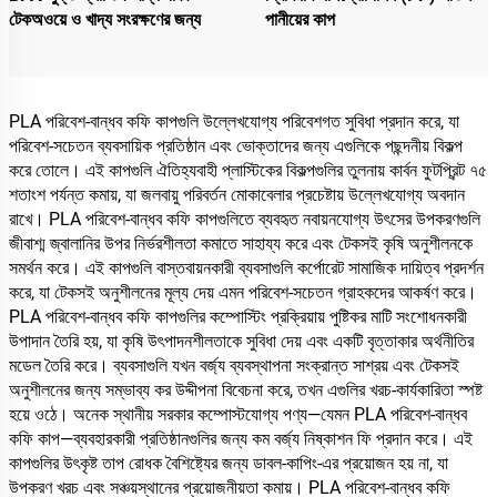
টেকঅওয়ে ও খাদ্য সংরক্ষণের জন্য
পানীয়ের কাপ
PLA পরিবেশ-বান্ধব কফি কাপগুলি উল্লেখযোগ্য পরিবেশগত সুবিধা প্রদান করে, যা
পরিবেশ-সচেতন ব্যবসায়িক প্রতিষ্ঠান এবং ভোক্তাদের জন্য এগুলিকে পছন্দনীয় বিকল্প
করে তোলে। এই কাপগুলি ঐতিহ্যবাহী প্লাস্টিকের বিকল্পগুলির তুলনায় কার্বন ফুটপ্রিন্ট ৭৫
শতাংশ পর্যন্ত কমায়, যা জলবায়ু পরিবর্তন মোকাবেলার প্রচেষ্টায় উল্লেখযোগ্য অবদান
রাখে। PLA পরিবেশ-বান্ধব কফি কাপগুলিতে ব্যবহৃত নবায়নযোগ্য উৎসের উপকরণগুলি
জীবাশ্ম জ্বালানির উপর নির্ভরশীলতা কমাতে সাহায্য করে এবং টেকসই কৃষি অনুশীলনকে
সমর্থন করে। এই কাপগুলি বাস্তবায়নকারী ব্যবসাগুলি কর্পোরেট সামাজিক দায়িত্ব প্রদর্শন
করে, যা টেকসই অনুশীলনের মূল্য দেয় এমন পরিবেশ-সচেতন গ্রাহকদের আকর্ষণ করে।
PLA পরিবেশ-বান্ধব কফি কাপগুলির কম্পোস্টিং প্রক্রিয়ায় পুষ্টিকর মাটি সংশোধনকারী
উপাদান তৈরি হয়, যা কৃষি উৎপাদনশীলতাকে সুবিধা দেয় এবং একটি বৃত্তাকার অর্থনীতির
মডেল তৈরি করে। ব্যবসাগুলি যখন বর্জ্য ব্যবস্থাপনা সংক্রান্ত সাশ্রয় এবং টেকসই
অনুশীলনের জন্য সম্ভাব্য কর উদ্দীপনা বিবেচনা করে, তখন এগুলির খরচ-কার্যকারিতা স্পষ্ট
হয়ে ওঠে। অনেক স্থানীয় সরকার কম্পোস্টযোগ্য পণ্য—যেমন PLA পরিবেশ-বান্ধব
কফি কাপ—ব্যবহারকারী প্রতিষ্ঠানগুলির জন্য কম বর্জ্য নিষ্কাশন ফি প্রদান করে। এই
কাপগুলির উৎকৃষ্ট তাপ রোধক বৈশিষ্ট্যের জন্য ডাবল-কাপিং-এর প্রয়োজন হয় না, যা
উপকরণ খরচ এবং সঞ্চয়স্থানের প্রয়োজনীয়তা কমায়। PLA পরিবেশ-বান্ধব কফি