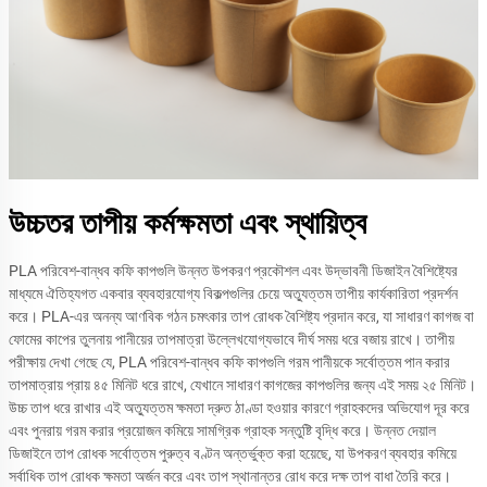
+7
(Kazakhstan)
+509
(Haiti)
+82
(Korea)
+31
(Netherlands)
+599
(Netherlands
Antilles (front))
+382
(Montenegro)
+504
(Honduras)
+686
(Kiribati)
উচ্চতর তাপীয় কর্মক্ষমতা এবং স্থায়িত্ব
+253
(Djibouti)
+996
(Kyrgyzstan)
PLA পরিবেশ-বান্ধব কফি কাপগুলি উন্নত উপকরণ প্রকৌশল এবং উদ্ভাবনী ডিজাইন বৈশিষ্ট্যের
+224
(Guinea)
মাধ্যমে ঐতিহ্যগত একবার ব্যবহারযোগ্য বিকল্পগুলির চেয়ে অত্যুত্তম তাপীয় কার্যকারিতা প্রদর্শন
+245
(Guinea-
করে। PLA-এর অনন্য আণবিক গঠন চমৎকার তাপ রোধক বৈশিষ্ট্য প্রদান করে, যা সাধারণ কাগজ বা
Bissau)
ফোমের কাপের তুলনায় পানীয়ের তাপমাত্রা উল্লেখযোগ্যভাবে দীর্ঘ সময় ধরে বজায় রাখে। তাপীয়
+1
(Canada)
পরীক্ষায় দেখা গেছে যে, PLA পরিবেশ-বান্ধব কফি কাপগুলি গরম পানীয়কে সর্বোত্তম পান করার
+233
(Ghana)
তাপমাত্রায় প্রায় ৪৫ মিনিট ধরে রাখে, যেখানে সাধারণ কাগজের কাপগুলির জন্য এই সময় ২৫ মিনিট।
+241
(Gabon)
উচ্চ তাপ ধরে রাখার এই অত্যুত্তম ক্ষমতা দ্রুত ঠাণ্ডা হওয়ার কারণে গ্রাহকদের অভিযোগ দূর করে
+855
(Cambodia)
এবং পুনরায় গরম করার প্রয়োজন কমিয়ে সামগ্রিক গ্রাহক সন্তুষ্টি বৃদ্ধি করে। উন্নত দেয়াল
+420
(Czech
ডিজাইনে তাপ রোধক সর্বোত্তম পুরুত্ব বণ্টন অন্তর্ভুক্ত করা হয়েছে, যা উপকরণ ব্যবহার কমিয়ে
Republic)
সর্বাধিক তাপ রোধক ক্ষমতা অর্জন করে এবং তাপ স্থানান্তর রোধ করে দক্ষ তাপ বাধা তৈরি করে।
+263
(Zimbabwe)