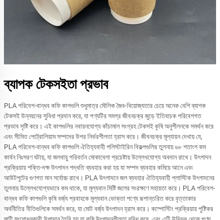
+961
(Lebanon)
+370
(Lithuania)
+231
(Liberia)
+218
(Libya)
+423
(Liechtenstein)
+262
(Reunion)
+352
(Luxembourg)
+250
(Rwanda)
ব্যাপক টেকসইতা প্রভাব
+40
(Romania)
+261
(Madagascar)
PLA পরিবেশ-বান্ধব কফি কাপগুলি শুধুমাত্র মৌলিক জৈব-বিয়োজ্যতার চেয়ে অনেক বেশি ব্যাপক
+44
(Isle of Man)
টেকসই উন্নয়নের সুবিধা প্রদান করে, যা পণ্যটির সমগ্র জীবনচক্র জুড়ে ইতিবাচক পরিবেশগত
+960
(Maldives)
প্রভাব সৃষ্টি করে। এই কাপগুলির নবায়নযোগ্য কাঁচামাল সংগ্রহ টেকসই কৃষি অনুশীলনকে সমর্থন করে
+356
(Malta)
এবং সীমিত পেট্রোলিয়াম সম্পদের উপর নির্ভরশীলতা হ্রাস করে। জীবনচক্র মূল্যায়ন দেখায় যে,
+265
(Malawi)
PLA পরিবেশ-বান্ধব কফি কাপগুলি ঐতিহ্যবাহী পলিস্টাইরিন বিকল্পগুলির তুলনায় ৬৮ শতাংশ কম
+60
(Malaysia)
কার্বন নিঃসরণ ঘটায়, যা জলবায়ু পরিবর্তন মোকাবেলা প্রচেষ্টায় উল্লেখযোগ্য অবদান রাখে। উৎপাদন
+223
(Mali)
প্রক্রিয়ায় শক্তি-দক্ষ উৎপাদন পদ্ধতি ব্যবহার করা হয় যা সম্পদ ব্যবহার কমিয়ে আনে এবং
+692
(Marshall
আউটপুটের গুণগত মান সর্বোচ্চ রাখে। PLA উৎপাদনে জল ব্যবহার ঐতিহ্যবাহী প্লাস্টিক উৎপাদনের
Islands)
তুলনায় উল্লেখযোগ্যভাবে কম থাকে, যা মূল্যবান মিষ্টি জলের সংরক্ষণে সহায়তা করে। PLA পরিবেশ-
+596
(Martinique)
বান্ধব কফি কাপগুলি কৃষি বর্জ্য প্রবাহকে মূল্যবান ভোক্তা পণ্যে রূপান্তরিত করে বৃত্তাকার
+262
(Mayotte)
অর্থনীতির নীতিগুলিকে সমর্থন করে, যা মোট বর্জ্য উৎপাদন হ্রাস করে। কম্পোস্টিং প্রক্রিয়ায় পুষ্টিকর
+230
(Mauritius)
মাটি সংশোধনকারী উপাদান তৈরি হয় যা কৃষি উৎপাদনশীলতা বৃদ্ধি করে, এবং এটি উদ্ভিদ থেকে পণ্য