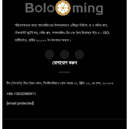
+672
(Antarctica)
+211
(South
Sudan)
+674
(Nauru)
+977
পরিবেশবান্ধব খাদ্য প্যাকেজিংয়ের উল্লম্বভাবে একীভূত নির্মাতা: চা ও কফির কাপ,
(Nepal)
+505
(Nicaragua)
টেকআউট কন্টেইনার, বেকিং বক্স, শাকসবজির ট্রে এবং জৈব বিয়োজ্য স্ট্র ও। ISO-
+227
(Niger)
সার্টিফাইড, বার্ষিক ২০,০০০ টন উৎপাদন ক্ষমতা।
+234
(Nigeria)
+683
(Niue)
+47
(Norway)
যোগাযোগ করুন
+680
(Palau)
+351
(Portugal)
+389
(The
former Yugoslav
চীন (শাংহাই) ফ্রি ট্রেড জোন, শিনজিনকিয়াও রোড নম্বর ২৭, বিল্ডিং ১৩, ২য় তলা, ২০১২০৬
Republic of
Macedonia)
+86-13632980911
+81
(Japan)
+46
(Sweden)
[email protected]
+41
(Switzerland)
+503
(Salvador)
+685
(Samoa)
+381
(Republic