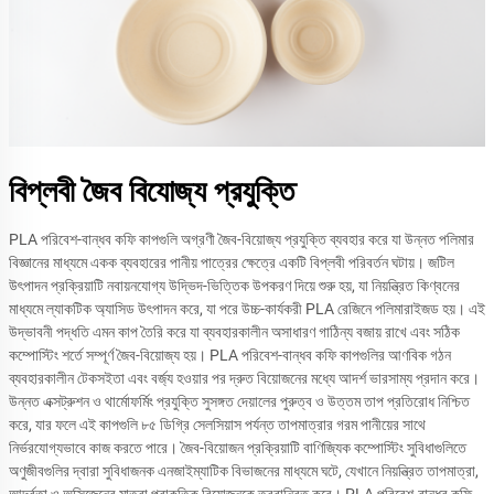
+240
(Equatorial
Guinea)
+45
(Denmark)
+49
(Germany)
+670
(East
Timor)
+228
(Togo)
+1809
(Dominican
বিপ্লবী জৈব বিযোজ্য প্রযুক্তি
Republic)
+1
(Dominic)
+7
(Russia)
PLA পরিবেশ-বান্ধব কফি কাপগুলি অগ্রণী জৈব-বিয়োজ্য প্রযুক্তি ব্যবহার করে যা উন্নত পলিমার
+593
(Ecuador)
বিজ্ঞানের মাধ্যমে একক ব্যবহারের পানীয় পাত্রের ক্ষেত্রে একটি বিপ্লবী পরিবর্তন ঘটায়। জটিল
+291
(Eritrea)
উৎপাদন প্রক্রিয়াটি নবায়নযোগ্য উদ্ভিদ-ভিত্তিক উপকরণ দিয়ে শুরু হয়, যা নিয়ন্ত্রিত কিণ্বনের
+33
(France)
মাধ্যমে ল্যাকটিক অ্যাসিড উৎপাদন করে, যা পরে উচ্চ-কার্যকরী PLA রেজিনে পলিমারাইজড হয়। এই
+298
(Faroe
উদ্ভাবনী পদ্ধতি এমন কাপ তৈরি করে যা ব্যবহারকালীন অসাধারণ গাঠিন্য বজায় রাখে এবং সঠিক
Islands)
কম্পোস্টিং শর্তে সম্পূর্ণ জৈব-বিয়োজ্য হয়। PLA পরিবেশ-বান্ধব কফি কাপগুলির আণবিক গঠন
+689
(French
ব্যবহারকালীন টেকসইতা এবং বর্জ্য হওয়ার পর দ্রুত বিয়োজনের মধ্যে আদর্শ ভারসাম্য প্রদান করে।
Polynesia)
উন্নত এক্সট্রুশন ও থার্মোফর্মিং প্রযুক্তি সুসঙ্গত দেয়ালের পুরুত্ব ও উত্তম তাপ প্রতিরোধ নিশ্চিত
+594
(French
করে, যার ফলে এই কাপগুলি ৮৫ ডিগ্রি সেলসিয়াস পর্যন্ত তাপমাত্রার গরম পানীয়ের সাথে
Guiana)
নির্ভরযোগ্যভাবে কাজ করতে পারে। জৈব-বিয়োজন প্রক্রিয়াটি বাণিজ্যিক কম্পোস্টিং সুবিধাগুলিতে
+379
(Vatican)
অণুজীবগুলির দ্বারা সুবিধাজনক এনজাইম্যাটিক বিভাজনের মাধ্যমে ঘটে, যেখানে নিয়ন্ত্রিত তাপমাত্রা,
+63
(Philippines)