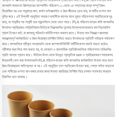
আর্দ্রতা ও অক্সিজেনের মাত্রা প্রাকৃতিক বিয়োজনকে ত্বরান্বিত করে। PLA পরিবেশ-বান্ধব কফি
+679
(Fiji)
কাপগুলি সাধারণত শিল্পস্তরের কম্পোস্টিং পরিবেশে ১২ থেকে ২৪ সপ্তাহের মধ্যে সম্পূর্ণ জৈব-
+358
(Finland)
বিয়োজিত হয় এবং শুধুমাত্র জল, কার্বন ডাইঅক্সাইড ও জৈব জীবভর রেখে যায়, যা মাটির গুণগত মান
+238
(Cape
বৃদ্ধি করে। এই বিপ্লবী প্রযুক্তি সাধারণ প্লাস্টিক কাপের সাথে যুক্ত পরিবেশগত স্থায়িত্বকে দূর
Verde)
করে, যা শতাব্দীর পর শতাব্দী ধরে ল্যান্ডফিলে থেকে যেতে পারে। PLA পরিবেশ-বান্ধব কফি কাপগুলির
+500
(Falkland
উৎপাদন প্রক্রিয়ায় পেট্রোলিয়াম-ভিত্তিক বিকল্পগুলির তুলনায় উল্লেখযোগ্যভাবে কম গ্রিনহাউস
Islands)
গ্যাস নি:সরণ ঘটে, যা জলবায়ু পরিবর্তন মাইটিগেশনে অবদান রাখে। উন্নত মান নিয়ন্ত্রণ ব্যবস্থা
+220
(Gambia)
সামঞ্জস্যপূর্ণ কার্যকারিতা ও জৈব-বিয়োজ্য বৈশিষ্ট্য নিশ্চিত করতে উৎপাদনের প্রতিটি পর্যায়কে পর্যবেক্ষণ
+242
(Republic
করে। কাপগুলিকে স্বীকৃত সংস্থাগুলি থেকে কম্পোস্টেবিলিটি সার্টিফিকেশন যাচাই করতে কঠোর
of Congo))
পরীক্ষার মধ্য দিয়ে পাস করতে হয়, যা ভোক্তা ও ব্যবসায়িক প্রতিষ্ঠানগুলিকে পরিবেশগত দাবিগুলির
+243
(Congo
প্রতি আস্থা প্রদান করে। উদ্ভিদ-উৎস থেকে উদ্ভূত প্রাকৃতিক রঞ্জক ও প্রক্রিয়াকরণ সহায়কসহ
(Gold))
+57
উদ্ভাবনী যোগ করা উপাদানগুলি PLA পরিবেশ-বান্ধব কফি কাপগুলির কার্যকারিতা উন্নত করে যাতে
(Colombia)
+506
জৈব-বিয়োজ্যতা ক্ষতিগ্রস্ত না হয়। এই প্রযুক্তি তাপ প্রতিরোধ উন্নত করা, শেল্ফ লাইফ বাড়ানো
(Costa
Rica)
এবং পানীয়ের গুণগত মান বজায় রাখার জন্য উন্নত ব্যারিয়ার বৈশিষ্ট্য নিয়ে চলমান গবেষণার মাধ্যমে
+44
(Guernsey)
বিকশিত হতে থাকছে।
+1
(Grenada)
+299
(Greenland)
+995
(Georgia)
+53
(Cuba)
+590
(Guadeloupe)
+1
(Guam)
+592
(Guyana)