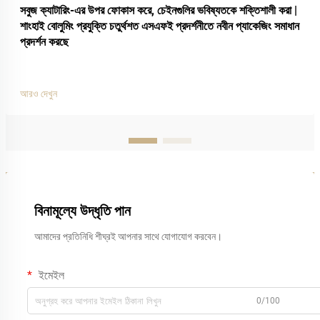
সবুজ ক্যাটারিং-এর উপর ফোকাস করে, চেইনগুলির ভবিষ্যতকে শক্তিশালী করা |
শাংহাই বোলুমিং প্রযুক্তি চতুর্থশত এসএফই প্রদর্শনীতে নবীন প্যাকেজিং সমাধান
প্রদর্শন করছে
আরও দেখুন
বিনামূল্যে উদ্ধৃতি পান
আমাদের প্রতিনিধি শীঘ্রই আপনার সাথে যোগাযোগ করবেন।
ইমেইল
0/100