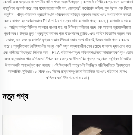
চকলেট এবং অন্যান্য গরম পানীয় পরিবেশনের জন্য উপযুক্ত। কাপগুলি বাণিজ্যিক প্রয়োগে অসাধারণ
বহুমুখিতা প্রদর্শন করে, যার মধ্যে রয়েছে কফি শপ, রেস্তোরাঁ, কর্পোরেট অফিস, ফুড ট্রাক এবং বিশেষ
অনুষ্ঠান। খাদ্য পরিবেশন প্রতিষ্ঠানগুলি পরিবেশগত দায়িত্ব প্রদর্শন করতে এবং অপারেশনাল দক্ষতা
বজায় রাখতে ক্রমবর্ধমানভাবে PLA পরিবেশ-বান্ধব কফি কাপগুলি গ্রহণ করছে। কাপগুলি ৪ থেকে
২০ আউন্স পর্যন্ত বিভিন্ন আকারে পাওয়া যায়, যা বিভিন্ন পানীয়ের পছন্দ এবং অংশের প্রয়োজনীয়তা
পূরণ করে। উন্নত মুদ্রণ প্রযুক্তি কাপের পৃষ্ঠে উচ্চ-মানের ব্র্যান্ডিং এবং কাস্টম ডিজাইন সম্ভব করে
তোলে, যার ফলে ব্যবসাগুলি দৃশ্যমান আকর্ষণীয়তা বজায় রেখে টেকসই উদ্যোগগুলি প্রচার করতে
পারে। প্রযুক্তিগত বৈশিষ্ট্যগুলির মধ্যে একটি মসৃণ অভ্যন্তরীণ লেপ রয়েছে যা স্বাদ দূষণ রোধ করে
এবং পানীয়ের বিশুদ্ধতা নিশ্চিত করে। PLA পরিবেশ-বান্ধব কফি কাপগুলিতে আরামদায়ক গ্রিপ জোন
এবং আনন্দদায়ক পান অভিজ্ঞতা নিশ্চিত করার জন্য অপ্টিমাল রিম পুরুত্ব সহ মানব-কেন্দ্রিক ডিজাইন
উপাদানগুলি অন্তর্ভুক্ত করা হয়েছে। এই উদ্ভাবনী পাত্রগুলি নিয়ন্ত্রিত পরিস্থিতিতে শিল্পস্তরের
কম্পোস্টিং সুবিধায় ৯০ থেকে ১৮০ দিনের মধ্যে সম্পূর্ণরূপে বিয়োজিত হয় এবং পরিবেশে কোনও
ক্ষতিকর অবশিষ্টাংশ রেখে যায় না।
নতুন পণ্য