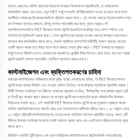
পাতলা দেয়ালের মোটাই কমানোর উদ্দেশ্যে উপকরণ উদ্ভাবনের প্রচেষ্টাগুলি, যা কাঠামোগত
কার্যকারিতা বজায় রেখে চলে, নতুন PET ফর্মুলেশনগুলি বাণিজ্যিকভাবে পাওয়া যাওয়ার সাথে সাথে
অপটিমাল আকারের বিশেষকরণগুলিকে পরিবর্তন করতে পারে। এই হালকা ওজনের উদ্যোগগুলির লক্ষ্য
হল উপকরণ ব্যবহার কমানো, কিন্তু সালাড প্যাকেজিংয়ের জন্য 'গ্র্যাব-অ্যান্ড-গো'
অ্যাপ্লিকেশনগুলিতে PET ক্লিয়ার সালাড কন্টেইনারগুলিকে জনপ্রিয় করে তোলা স্পষ্টতা এবং
টেকসইতার সুবিধাগুলি বজায় রাখা। যেসব কন্টেইনারের আকার হালকা ওজনের উপকরণ সফলভাবে
ব্যবহার করে কার্যকারিতা বজায় রাখে, সেগুলি স্থায়িত্ব (সাসটেইনেবিলিটি) ক্রমশ ক্রয়ের ক্ষেত্রে
একটি প্রধান কারক হয়ে উঠার সাথে সাথে বাজার শেয়ার বৃদ্ধি করবে। PET উপকরণের স্বচ্ছতা
ফর্মুলেশনের পরিবর্তন হলেও ভোক্তাদের আকর্ষণের কেন্দ্রীয় বিষয় হিসেবে থেকে যাবে, যার ফলে স্বচ্ছ
কন্টেইনারগুলি সালাড প্যাকেজিং শ্রেণীতে প্রাধান্য বজায় রাখবে।
কাস্টমাইজেশন এবং ব্যক্তিগতকরণের চাহিদা
খাবারের কাস্টমাইজড অভিজ্ঞতার জন্য বৃদ্ধি পাচ্ছে ভোক্তাদের চাহিদা, যা PET ক্লিয়ার সালাড
কন্টেইনারের আকার নির্বাচন এবং সংগ্রহ কৌশল নির্ধারণে অপারেটরদের পদ্ধতিকে প্রভাবিত করছে।
নির্দিষ্ট উপাদান সংমিশ্রণ সহ বিভিন্ন আকারের প্রস্তাব না দিয়ে, শীর্ষস্থানীয় অপারেটররা ক্রমশ দুটি
বা তিনটি মূল আকার গ্রহণ করছেন যা মানকৃত কন্টেইনার ফরম্যাটের মধ্যে পরিবর্তনশীল উপাদান
নির্বাচনকে সমর্থন করে। এই পদ্ধতিটি PET ক্লিয়ার সালাড কন্টেইনারের দৃশ্যমান স্বচ্ছতা কাজে
লাগিয়ে কাস্টমাইজেশনকে প্রদর্শন করে এবং অপারেশনাল জটিলতা কমিয়ে আনে। ২৮ আউন্স থেকে
৩২ আউন্স পরিসরটি কাস্টমাইজযোগ্য ধারণার জন্য অপ্টিমাল হিসেবে প্রতিষ্ঠিত হয়েছে, কারণ এটি
বিভিন্ন উপাদান সংমিশ্রণের জন্য যথেষ্ট আয়তন প্রদান করে এবং একইসাথে পরিচালনাযোগ্য মূল্য
বজায় রাখে।
ডিজিটাল অর্ডারিং ইন্টিগ্রেশন এবং অ্যাপ-ভিত্তিক কাস্টমাইজেশন প্ল্যাটফর্মগুলি অপারেটরদের