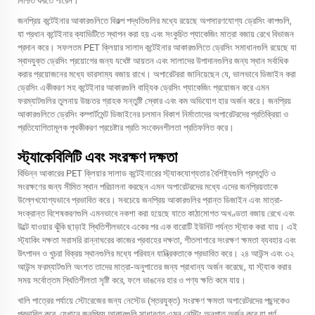
নিশ্চিত করতে পারেন।
জনপ্রিয় কন্টেইনার আকারগুলিতে বিকল্প পদ্ধতিগুলির মধ্যে রয়েছে অপসারণযোগ্য ড্রেসিং কাপগুলি,
যা প্রধান কন্টেইনার ক্যাভিটিতে স্থাপন করা হয় এবং সংকুচিত প্যাকেজিং মাত্রা বজায় রেখে বিভাজন
প্রদান করে। সফলতম PET ক্লিয়ার সালাদ কন্টেইনার আকারগুলিতে ড্রেসিং সমাধানগুলি রয়েছে যা
স্বাদযুক্ত ড্রেসিং প্রয়োগের জন্য যথেষ্ট আয়তন এবং সালাদের উপাদানগুলির জন্য স্থান সর্বাধিক
করার প্রয়োজনের মধ্যে ভারসাম্য বজায় রাখে। অপারেটররা জানিয়েছেন যে, ভালভাবে ডিজাইন করা
ড্রেসিং একীকরণ সহ কন্টেইনার আকারগুলি বাহ্যিক ড্রেসিং প্যাকেজিং প্রয়োজন করে এমন
ফরম্যাটগুলির তুলনায় উচ্চতর গ্রাহক সন্তুষ্টি স্কোর এবং কম অভিযোগ হার অর্জন করে। জনপ্রিয়
আকারগুলিতে ড্রেসিং কম্পার্টমেন্ট ডিজাইনের চলমান বিকাশ নির্মাতাদের অপারেটরদের প্রতিক্রিয়া ও
প্রতিযোগিতামূলক পৃথকীকরণ প্রচেষ্টার প্রতি সংবেদনশীলতা প্রতিফলিত করে।
স্ট্যাকেবিলিটি এবং সংরক্ষণ দক্ষতা
বিভিন্ন আকারের PET ক্লিয়ার সালাড কন্টেইনারের স্ট্যাকযোগ্যতার বৈশিষ্ট্যগুলি প্রস্তুতি ও
সংরক্ষণের জন্য সীমিত স্থান পরিচালনা করছেন এমন অপারেটরদের মধ্যে এদের জনপ্রিয়তাকে
উল্লেখযোগ্যভাবে প্রভাবিত করে। সবচেয়ে জনপ্রিয় আকারগুলির প্রান্ত ডিজাইন এবং মাত্রা-
সংক্রান্ত বিশেষকরণগুলি এমনভাবে নকশা করা হয়েছে যাতে কাঠামোগত অখণ্ডতা বজায় রেখে এবং
উল্টে যাওয়ার ঝুঁকি ছাড়াই স্থিতিশীলভাবে একের পর এক বারোটি ইউনিট পর্যন্ত স্ট্যাক করা যায়। এই
স্ট্যাকিং দক্ষতা সরাসরি রান্নাঘরের কাজের প্রবাহের দক্ষতা, শীতলাগারে সংরক্ষণ ক্ষমতা ব্যবহার এবং
উৎপাদন ও খুচরা বিক্রয় স্থানগুলির মধ্যে পরিবহন যান্ত্রিকতাকে প্রভাবিত করে। ২৪ আউন্স এবং ৩২
আউন্স ফরম্যাটগুলি অংশত তাদের মাত্রা-অনুপাতের জন্য প্রাধান্য অর্জন করেছে, যা স্ট্যাক করার
সময় সর্বোত্তম স্থিতিশীলতা সৃষ্টি করে, ফলে ভাঙনের হার ও পণ্য ক্ষতি কমে যায়।
খালি পাত্রের পর্যায়ে স্টোরেজের জন্য নেস্টেড (স্তরযুক্ত) সংরক্ষণ ক্ষমতা অপারেটরদের পছন্দকেও
প্রভাবিত করে, যেখানে জনপ্রিয় আকারগুলি সাধারণত এমন নেস্টিং অনুপাত অর্জন করে যা পূর্ণ