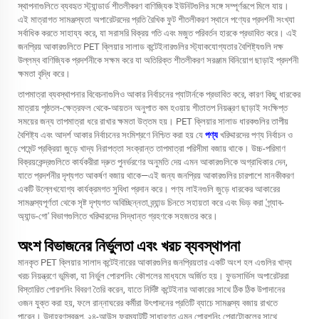
স্থাপনাগুলিতে ব্যবহৃত স্ট্যান্ডার্ড শীতলীকরণ বাণিজ্যিক ইউনিটগুলির সঙ্গে সম্পূর্ণরূপে মিলে যায়।
এই মাত্রাগত সামঞ্জস্যতা অপারেটরদের প্রতি রৈখিক ফুট শীতলীকরণ স্থানে পণ্যের প্রদর্শনী সংখ্যা
সর্বাধিক করতে সাহায্য করে, যা সরাসরি বিক্রয় গতি এবং মজুত পরিবর্তন হারকে প্রভাবিত করে। এই
জনপ্রিয় আকারগুলিতে PET ক্লিয়ার সালাড কন্টেইনারগুলির স্ট্যাকযোগ্যতার বৈশিষ্ট্যগুলি দক্ষ
উল্লম্ব বাণিজ্যিক প্রদর্শনীকে সক্ষম করে যা অতিরিক্ত শীতলীকরণ সরঞ্জাম বিনিয়োগ ছাড়াই প্রদর্শনী
ক্ষমতা বৃদ্ধি করে।
তাপমাত্রা ব্যবস্থাপনার বিবেচনাগুলিও আকার নির্বাচনের প্যাটার্নকে প্রভাবিত করে, কারণ কিছু ধারকের
মাত্রায় পৃষ্ঠতল-ক্ষেত্রফল থেকে-আয়তন অনুপাত কম হওয়ায় শীতাতপ নিয়ন্ত্রণ ছাড়াই সংক্ষিপ্ত
সময়ের জন্য তাপমাত্রা ধরে রাখার ক্ষমতা উত্তম হয়। PET ক্লিয়ার সালাড ধারকগুলির তাপীয়
বৈশিষ্ট্য এবং আদর্শ আকার নির্বাচনের সংমিশ্রণে নিশ্চিত করা হয় যে
পণ্য
খরিদ্দারদের পণ্য নির্বাচন ও
পেমেন্ট প্রক্রিয়া জুড়ে খাদ্য নিরাপত্তা সংক্রান্ত তাপমাত্রা পরিসীমা বজায় থাকে। উচ্চ-পরিমাণ
বিক্রয়কেন্দ্রগুলিতে কার্যকরীরা দ্রুত পুনর্ভরণের অনুমতি দেয় এমন আকারগুলিকে অগ্রাধিকার দেন,
যাতে প্রদর্শনীর দৃশ্যগত আকর্ষণ বজায় থাকে—এই জন্য জনপ্রিয় আকারগুলির চারপাশে মানকীকরণ
একটি উল্লেখযোগ্য কার্যক্রমগত সুবিধা প্রদান করে। পণ্য লাইনগুলি জুড়ে ধারকের আকারের
সামঞ্জস্যপূর্ণতা থেকে সৃষ্ট দৃশ্যগত অবিচ্ছিন্নতা ব্র্যান্ড চিনতে সহায়তা করে এবং ভিড় করা 'গ্র্যাব-
অ্যান্ড-গো' বিভাগগুলিতে খরিদ্দারদের সিদ্ধান্ত গ্রহণকে সহজতর করে।
অংশ বিভাজনের নির্ভুলতা এবং খরচ ব্যবস্থাপনা
মানকৃত PET ক্লিয়ার সালাদ কন্টেইনারের আকারগুলির জনপ্রিয়তার একটি অংশ হল এগুলির খাদ্য
খরচ নিয়ন্ত্রণে ভূমিকা, যা নির্ভুল পোরশনিং কৌশলের মাধ্যমে অর্জিত হয়। ফুডসার্ভিস অপারেটররা
বিস্তারিত পোরশনিং বিবরণ তৈরি করেন, যাতে নির্দিষ্ট কন্টেইনার আকারের সাথে ঠিক ঠিক উপাদানের
ওজন যুক্ত করা হয়, ফলে রান্নাঘরের কর্মীরা উৎপাদনের প্রতিটি ব্যাচে সামঞ্জস্য বজায় রাখতে
পারেন। উদাহরণস্বরূপ, ২৪-আউন্স ফরম্যাটটি সাধারণত এমন পোরশনিং প্রোটোকলের সাথে