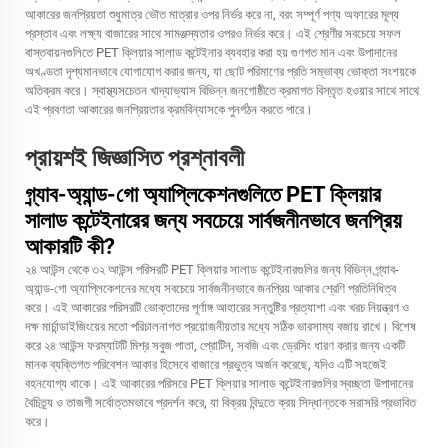
আকারের জনপ্রিয়তা শুধুমাত্র ভৌত মাত্রার ওপর নির্ভর করে না, বরং সম্পূর্ণ পণ্য অফারের মূল্য
প্রস্তাব এবং লক্ষ্য বাজারের সাথে সামঞ্জস্যতার ওপরও নির্ভর করে। এই শ্রেণীর সবচেয়ে সফল
বাস্তবায়নগুলিতে PET ক্লিয়ার সালাড কন্টেইনার ব্যবহার করা হয় গুণগত মান এবং উপাদানের
অখণ্ডতা দৃশ্যমানভাবে যোগাযোগ করার জন্য, যা ছোট পরিমাণের প্রতি সম্ভাব্য ভোক্তা সংশয়কে
অতিক্রম করে। স্বাস্থ্যসচেতন খাদ্যাভ্যাস বিভিন্ন জনগোষ্ঠীতে ক্রমাগত বিস্তৃত হওয়ার সাথে সাথে
এই প্রবণতা আকারের জনপ্রিয়তার ক্রমবিন্যাসকে পুনর্গঠন করতে পারে।
প্রায়শই জিজ্ঞাসিত প্রশ্নাবলী
গ্র্যাব-অ্যান্ড-গো অ্যাপ্লিকেশনগুলিতে PET ক্লিয়ার
সালাড কন্টেইনারের জন্য সবচেয়ে সার্বজনীনভাবে জনপ্রিয়
আকারটি কী?
২৪ আউন্স থেকে ৩২ আউন্স পরিসরটি PET ক্লিয়ার সালাড কন্টেইনারগুলির জন্য বিভিন্ন গ্র্যাব-
অ্যান্ড-গো অ্যাপ্লিকেশনের মধ্যে সবচেয়ে সার্বজনীনভাবে জনপ্রিয় আকার শ্রেণি প্রতিনিধিত্ব
করে। এই আকারের পরিসরটি ভোক্তাদের পূর্ণাঙ্গ আহারের সন্তুষ্টির প্রত্যাশা এবং খরচ নিয়ন্ত্রণ ও
দক্ষ মার্চান্ডাইজিংয়ের মতো পরিচালনাগত প্রয়োজনীয়তার মধ্যে সঠিক ভারসাম্য বজায় রাখে। বিশেষ
করে ২৪ আউন্স ফরম্যাটটি মিশ্র সবুজ পাতা, প্রোটিন, সবজি এবং ড্রেসিং ধারণ করার জন্য একটি
মানক ব্যক্তিগত পরিবেশন আকার হিসেবে বাজারে প্রভুত্ব অর্জন করেছে, যদিও এটি সহজেই
বহনযোগ্য থাকে। এই আকারের পরিসরে PET ক্লিয়ার সালাড কন্টেইনারগুলির স্বচ্ছতা উপাদানের
বৈচিত্র্য ও তাজগী সর্বোত্তমভাবে প্রদর্শন করে, যা বিক্রয় বিন্দুতে ক্রয় সিদ্ধান্তকে সরাসরি প্রভাবিত
করে।