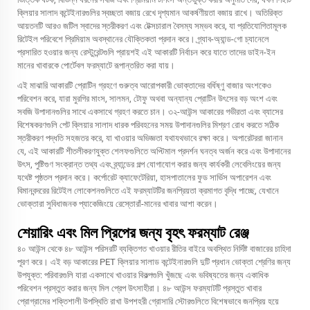
ক্লিয়ার সালাদ কন্টেইনারগুলির স্বচ্ছতা বজায় রেখে দৃশ্যমান আকর্ষণীয়তা বজায় রাখে। অতিরিক্ত
আয়তনটি আরও জটিল স্বাদের স্তরীকরণ এবং টেক্সচারাল বৈসম্য সম্ভব করে, যা প্রতিযোগিতামূলক
রিটেইল পরিবেশে প্রিমিয়াম অবস্থানের যৌক্তিকতা প্রদান করে। গ্র্যাব-অ্যান্ড-গো চ্যানেলে
প্রসারিত হওয়ার জন্য রেস্টুরেন্টগুলি প্রায়শই এই আকারটি নির্বাচন করে যাতে তাদের ডাইন-ইন
মানের খাবারকে পোর্টেবল ফরম্যাটে রূপান্তরিত করা যায়।
এই মাঝারি আকারটি প্রোটিন গ্রহণে গুরুত্ব আরোপকারী ভোক্তাদের বর্ধিষ্ণু বাজার অংশকেও
পরিবেশন করে, যারা মুরগির মাংস, সালমন, টোফু অথবা অন্যান্য প্রোটিন উৎসের বড় অংশ এবং
সবজি উপাদানগুলির সাথে একসাথে গ্রহণ করতে চান। ৩২-আউন্স আকারের গভীরতা এবং ব্যাসের
বিশেষকরণগুলি
পেট ক্লিয়ার সালাদ ধারক
পরিবহনের সময় উপাদানগুলির মিশ্রণ রোধ করতে সঠিক
স্তরীকরণ পদ্ধতি সহজতর করে, যা খাওয়ার অভিজ্ঞতা যথাযথভাবে রক্ষা করে। অপারেটররা জানান
যে, এই আকারটি শীতলীকরণযুক্ত শেলফগুলিতে অপ্টিমাল প্রদর্শন ঘনত্ব অর্জন করে এবং উপাদানের
উৎস, পুষ্টিগুণ সংক্রান্ত তথ্য এবং ব্র্যান্ডের গল্প যোগাযোগ করার জন্য কার্যকরী লেবেলিংয়ের জন্য
যথেষ্ট পৃষ্ঠতল প্রদান করে। কর্পোরেট ক্যাফেটেরিয়া, হাসপাতালের ফুড সার্ভিস অপারেশন এবং
বিমানবন্দরের রিটেইল লোকেশনগুলিতে এই ফরম্যাটটির জনপ্রিয়তা ক্রমাগত বৃদ্ধি পাচ্ছে, যেখানে
ভোক্তারা সুবিধাজনক প্যাকেজিংয়ে রেস্তোরাঁ-মানের খাবার আশা করেন।
শেয়ারিং এবং মিল প্রিপের জন্য বৃহৎ ফরম্যাট রেঞ্জ
৪০ আউন্স থেকে ৪৮ আউন্স পরিসরটি ব্যক্তিগত খাওয়ার রীতির বাইরে অবস্থিত নির্দিষ্ট বাজারের চাহিদা
পূরণ করে। এই বড় আকারের PET ক্লিয়ার সালাড কন্টেইনারগুলি দুটি প্রধান ভোক্তা শ্রেণির জন্য
উপযুক্ত: পরিবারগুলি যারা একসাথে খাওয়ার বিকল্পগুলি খুঁজছে এবং ভবিষ্যতের জন্য একাধিক
পরিবেশন প্রস্তুত করার জন্য মিল প্রেপ উৎসাহীরা। ৪৮ আউন্স ফরম্যাটটি প্রস্তুত খাবার
প্রোগ্রামের শক্তিশালী উপস্থিতি রাখা উপশহরী গ্রোসারি স্টোরগুলিতে বিশেষভাবে জনপ্রিয় হয়ে