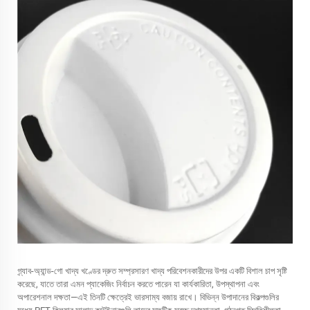
গ্র্যাব-অ্যান্ড-গো খাদ্য খণ্ডের দ্রুত সম্প্রসারণ খাদ্য পরিবেশনকারীদের উপর একটি বিশাল চাপ সৃষ্টি
করেছে, যাতে তারা এমন প্যাকেজিং নির্বাচন করতে পারেন যা কার্যকারিতা, উপস্থাপনা এবং
অপারেশনাল দক্ষতা—এই তিনটি ক্ষেত্রেই ভারসাম্য বজায় রাখে। বিভিন্ন উপাদানের বিকল্পগুলির