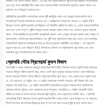
উপাদান এবং টপিংস নির্বাচন করেন। এই স্ব-সেবা প্রয়োগগুলিতে কন্টেইনারের স্বচ্ছতা অত্যাবশ্যক
হয়ে ওঠে, যাতে কর্মচারীরা সীল করার আগে তাদের নির্বাচিত উপাদানগুলি মূল্যায়ন করতে পারেন এবং
দৃশ্যমান অংশ নিয়ন্ত্রণ সহজতর হয়।
প্রতিষ্ঠানিক ফুডসার্ভিস অপারেটররা তাদের পুষ্টি কর্মসূচির লক্ষ্য এবং স্বাস্থ্য উদ্যোগগুলির সাথে
সামঞ্জস্যপূর্ণ পাত্রের আকারকেও গুরুত্ব দেন। স্বাস্থ্যসেবা খাদ্যসেবা ক্ষেত্রে ৩২-আউন্স PET
ক্লিয়ার সালাড কন্টেইনারগুলির জনপ্রিয়তা এই বিষয়টির প্রতিফলন ঘটায় যে, এগুলি আহার নির্দেশিকা
মেনে চলে এমন সম্পূর্ণ ও পুষ্টিগুণসমৃদ্ধ আহার সরবরাহ করতে সক্ষম এবং একসাথে দৃশ্যত আকর্ষক
থাকে। শিক্ষাপ্রতিষ্ঠানের ফুডসার্ভিস কর্মসূচিগুলি ক্রমশ এমন এককৃত পাত্রের আকার গ্রহণ করছে যা
অ্যালার্জেন লেবেলিংয়ের প্রয়োজনীয়তা এবং পুষ্টি তথ্য প্রদর্শনকে সহজ করে তোলে, ফলে জনপ্রিয়
ফরম্যাটগুলি ক্রমাগত কার্যক্রমের মানদণ্ড হিসেবে দৃঢ়ভাবে প্রতিষ্ঠিত হয়ে উঠছে। এই প্রায়শই
হ্যান্ডল করা হয় এমন পরিবেশে PET উপাদানের টেকসই গুণ প্রতিস্থাপন খরচ কমায় এবং সেবা
সময়কাল জুড়ে উপস্থাপনের মান বজায় রাখে।
গ্রোসারি স্টোর প্রিপেয়ার্ড ফুডস বিভাগ
শাকসবজি ও খাদ্য দোকানের প্রস্তুত খাবার বিভাগগুলি PET ক্লিয়ার সালাড কন্টেইনারের আকারের
সবচেয়ে বিস্তৃত পরিসর প্রদর্শন করে, কারণ এগুলি দ্রুত দুপুরের খাবারের সমাধান থেকে পরিবারের
রাতের খাবারের উপাদান পর্যন্ত বিভিন্ন গ্রাহকের চাহিদা পূরণ করে। তবে, বাজার তথ্য প্রকাশ করে
যে, এই চ্যানেলে ২৪ আউন্স এবং ৩২ আউন্স আকারের পণ্যগুলি সবচেয়ে বেশি বিক্রয় গতি এবং
চক্রায়ন হার তৈরি করে। ২৪ আউন্স ফরম্যাটটি সপ্তাহদিনের দুপুরের খাবারের জন্য সুবিধাজনক
খাবারের সমাধান খুঁজছে এমন ক্রেতাদের জন্য উপযুক্ত, অন্যদিকে ৩২ আউন্স আকারটি অধিক
পরিমাণের খাবার বা হালকা রাতের খাবারের বিকল্প খুঁজছে এমন ক্রেতাদের আকর্ষণ করে। গ্রোসারি
অপারেটররা PET ক্লিয়ার সালাড কন্টেইনারগুলির দীর্ঘ শেল্ফ লাইফ থেকে উপকৃত হন, যা সকালের
শিফটে উৎপাদন করে দিনভর বিক্রয়ের জন্য গুণগত মান কমে যাওয়ার ঝুঁকি ছাড়াই সম্ভব করে।