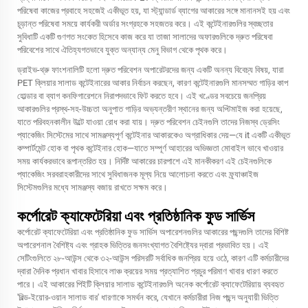
পরিষেবা কাজের প্রবাহে সহজেই একীভূত হয়, যা স্ট্যান্ডার্ড ব্যাগের আকারের সঙ্গে মানানসই হয় এবং
চূড়ান্ত পরিষেবা সময়ে কার্যকরী অর্ডার সংগ্রহকে সহজতর করে। এই কন্টেইনারগুলির স্বচ্ছতার
সুবিধাটি একটি গুণগত সংকেত হিসেবে কাজ করে যা তাজা সালাদের অফারগুলিকে দ্রুত পরিষেবা
পরিবেশের সাথে ঐতিহ্যগতভাবে যুক্ত অন্যান্য মেনু বিভাগ থেকে পৃথক করে।
ড্রাইভ-থ্রু ফাংশনালিটি হলো দ্রুত পরিবেশন অপারেটরদের জন্য একটি অনন্য বিবেচ্য বিষয়, যারা
PET ক্লিয়ার সালাড কন্টেইনারের আকার নির্বাচন করছেন, কারণ কন্টেইনারগুলি মানসম্মত গাড়ির কাপ
হোল্ডার বা ব্যাগ কনফিগারেশনে নিরাপদভাবে ফিট করতে হবে। এই খণ্ডের সবচেয়ে জনপ্রিয়
আকারগুলির প্রস্থ-সহ-উচ্চতা অনুপাত গাড়ির অভ্যন্তরীণ স্থানের জন্য অপ্টিমাইজ করা হয়েছে,
যাতে পরিবহনকালীন উল্টে যাওয়া রোধ করা যায়। দ্রুত পরিবেশন চেইনগুলি তাদের নিজস্ব ড্রেসিং
প্যাকেজিং সিস্টেমের সাথে সামঞ্জস্যপূর্ণ কন্টেইনার আকারকেও অগ্রাধিকার দেয়—যে it একটি একীভূত
কম্পার্টমেন্ট হোক বা পৃথক কন্টেইনার হোক—যাতে সম্পূর্ণ আহারের অভিজ্ঞতা মোবাইল ভাবে খাওয়ার
সময় কার্যকরভাবে রূপান্তরিত হয়। নির্দিষ্ট আকারের চারপাশে এই মানকীকরণ এই চেইনগুলিকে
প্যাকেজিং সরবরাহকারীদের সাথে সুবিধাজনক মূল্য নিয়ে আলোচনা করতে এবং ফ্র্যাঞ্চাইজ
সিস্টেমগুলির মধ্যে সামঞ্জস্য বজায় রাখতে সক্ষম করে।
কর্পোরেট ক্যাফেটেরিয়া এবং প্রতিষ্ঠানিক ফুড সার্ভিস
কর্পোরেট ক্যাফেটেরিয়া এবং প্রতিষ্ঠানিক ফুড সার্ভিস অপারেশনগুলির আকারের পছন্দগুলি তাদের বিশিষ্ট
অপারেশনাল বৈশিষ্ট্য এবং গ্রাহক ভিত্তির জনসংখ্যাগত বৈশিষ্ট্যের দ্বারা প্রভাবিত হয়। এই
সেটিংগুলিতে ২৮-আউন্স থেকে ৩২-আউন্স পরিসরটি সর্বাধিক জনপ্রিয় হয়ে ওঠে, কারণ এটি কর্মচারীদের
দ্বারা দৈনিক প্রধান খাবার হিসাবে লাঞ্চ ক্রয়ের সময় প্রত্যাশিত প্রচুর পরিমাণ খাবার ধারণ করতে
পারে। এই আকারের পিইটি ক্লিয়ার সালাড কন্টেইনারগুলি অনেক কর্পোরেট ক্যাফেটেরিয়ায় ব্যবহৃত
'বিল্ড-ইয়োর-ওয়ান সালাড বার' ধারণাকে সমর্থন করে, যেখানে কর্মচারীরা নিজ পছন্দ অনুযায়ী ভিত্তি