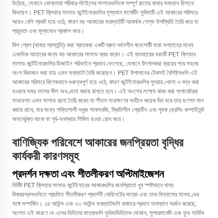
উঠেছে, যেখানে ভোক্তারা পরিবার-স্টাইলের সালাডগুলিকে সম্পূর্ণ রাতের খাবার সমাধান হিসাবে
কিনছেন। PET ক্লিয়ার সালাড কন্টেইনারগুলির দৃশ্যমান মার্কেটিং সুবিধাটি এই আকারের পরিসরে
আরও বেশি প্রকট হয়ে ওঠে, কারণ বড় আকারের ফরম্যাটটি আকর্ষক শেল্ফ উপস্থিতি তৈরি করে যা
প্রচুরতা এবং মূল্যবোধ প্রকাশ করে।
মিল প্রেপ (খাবার প্রস্তুতি) করা গ্রাহকরা একটি দ্রুত বর্ধনশীল জনগোষ্ঠী যারা সপ্তাহের মধ্যে
একাধিক আহারের জন্য বড় আকারের সালাড ক্রয় করেন। এই ব্যবহারের ধরনটি PET ক্লিয়ার
সালাড কন্টেইনারগুলির ডিজাইন পরিবর্তনে প্রভাব ফেলেছে, যেখানে উৎপাদকরা ক্রয়ের পরে সহজে
অংশ বিভাজন করা যায় এমন ফরম্যাট তৈরি করেছেন। PET উপাদানের টেকসই বৈশিষ্ট্যগুলি এই
আকারের পরিসরে বিশেষভাবে গুরুত্বপূর্ণ হয়ে ওঠে, কারণ কন্টেইনারগুলির পুনরায় খোলা ও বন্ধ করা
হওয়ার সময় তাদের সীল অখণ্ডতা বজায় রাখতে হবে। এই অংশের লক্ষ্যে কাজ করা অপারেটররা
সাধারণত এমন সালাড রচনা তৈরি করেন যা শীতল সংরক্ষণের অধীনে কয়েক দিন ধরে তার গুণগত মান
বজায় রাখে, যার মধ্যে শক্তিশালী সবুজ শাকসবজি, স্থিতিশীল প্রোটিন এবং পৃথক ড্রেসিং কম্পার্টমেন্ট
অন্তর্ভুক্ত থাকে যা পূর্ব-অবস্থায় শিথিল হওয়া রোধ করে।
বাণিজ্যিক পরিবেশে আকারের জনপ্রিয়তা বৃদ্ধির
কার্যকরী কারণসমূহ
প্রদর্শন দক্ষতা এবং শীতলীকরণ অপ্টিমাইজেশন
নির্দিষ্ট PET ক্লিয়ার সালাড কন্টেইনারের আকারগুলির জনপ্রিয়তা খুব স্পষ্টভাবে খাদ্য
বিক্রয়স্থলগুলিতে প্রচলিত শীতলীকরণ প্রদর্শনী কেবিনেটের মাত্রা এবং তাক বিন্যাসের মানদণ্ডের
সঙ্গে সম্পর্কিত। ২৪ আউন্স এবং ৩২ আউন্স ফরম্যাটগুলি বাজারে প্রধান অবস্থান অর্জন করেছে,
অংশত এই কারণে যে এদের ভিত্তির মাত্রাগুলি সুবিধাভিত্তিক দোকান, সুপারমার্কেট এবং ফুড সার্ভিস