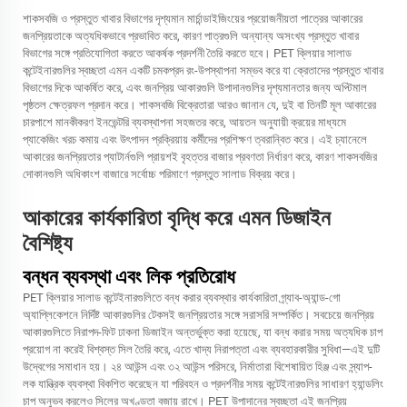
শাকসবজি ও প্রস্তুত খাবার বিভাগের দৃশ্যমান মার্চান্ডাইজিংয়ের প্রয়োজনীয়তা পাত্রের আকারের
জনপ্রিয়তাকে অত্যধিকভাবে প্রভাবিত করে, কারণ পাত্রগুলি অন্যান্য অসংখ্য প্রস্তুত খাবার
বিভাগের সঙ্গে প্রতিযোগিতা করতে আকর্ষক প্রদর্শনী তৈরি করতে হবে। PET ক্লিয়ার সালাড
কন্টেইনারগুলির স্বচ্ছতা এমন একটি চমকপ্রদ রং-উপস্থাপনা সম্ভব করে যা ক্রেতাদের প্রস্তুত খাবার
বিভাগের দিকে আকর্ষিত করে, এবং জনপ্রিয় আকারগুলি উপাদানগুলির দৃশ্যমানতার জন্য অপ্টিমাল
পৃষ্ঠতল ক্ষেত্রফল প্রদান করে। শাকসবজি বিক্রেতারা আরও জানান যে, দুই বা তিনটি মূল আকারের
চারপাশে মানকীকরণ ইনভেন্টরি ব্যবস্থাপনা সহজতর করে, আয়তন অনুযায়ী ক্রয়ের মাধ্যমে
প্যাকেজিং খরচ কমায় এবং উৎপাদন প্রক্রিয়ায় কর্মীদের প্রশিক্ষণ ত্বরান্বিত করে। এই চ্যানেলে
আকারের জনপ্রিয়তার প্যাটার্নগুলি প্রায়শই বৃহত্তর বাজার প্রবণতা নির্ধারণ করে, কারণ শাকসবজির
দোকানগুলি অধিকাংশ বাজারে সর্বোচ্চ পরিমাণে প্রস্তুত সালাড বিক্রয় করে।
আকারের কার্যকারিতা বৃদ্ধি করে এমন ডিজাইন
বৈশিষ্ট্য
বন্ধন ব্যবস্থা এবং লিক প্রতিরোধ
PET ক্লিয়ার সালাড কন্টেইনারগুলিতে বন্ধ করার ব্যবস্থার কার্যকারিতা গ্র্যাব-অ্যান্ড-গো
অ্যাপ্লিকেশনে নির্দিষ্ট আকারগুলির টেকসই জনপ্রিয়তার সঙ্গে সরাসরি সম্পর্কিত। সবচেয়ে জনপ্রিয়
আকারগুলিতে নিরাপদ-ফিট ঢাকনা ডিজাইন অন্তর্ভুক্ত করা হয়েছে, যা বন্ধ করার সময় অত্যধিক চাপ
প্রয়োগ না করেই বিশ্বস্ত সিল তৈরি করে, এতে খাদ্য নিরাপত্তা এবং ব্যবহারকারীর সুবিধা—এই দুটি
উদ্বেগের সমাধান হয়। ২৪ আউন্স এবং ৩২ আউন্স পরিসরে, নির্মাতারা বিশেষায়িত হিঞ্জ এবং স্ন্যাপ-
লক যান্ত্রিক ব্যবস্থা বিকশিত করেছেন যা পরিবহন ও প্রদর্শনীর সময় কন্টেইনারগুলির সাধারণ হ্যান্ডলিং
চাপ অনুভব করলেও সিলের অখণ্ডতা বজায় রাখে। PET উপাদানের স্বচ্ছতা এই জনপ্রিয়