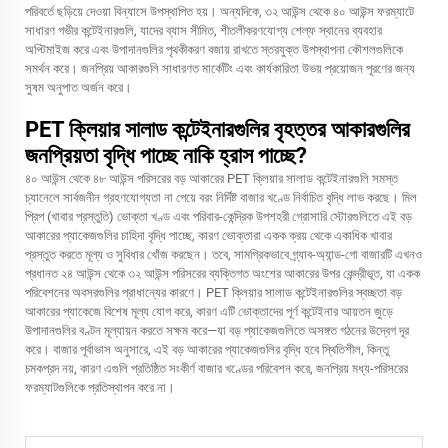
পরিবর্তে ছড়িয়ে দেওয়া বিন্যাসে উপস্থাপিত হয়। অন্যদিকে, ৩২ আউন্স থেকে ৪০ আউন্স ফরম্যাটে
সাধারণ গভীর কন্টেইনারগুলি, যাদের ব্যাস সীমিত, শীতলীকরণযোগ্য শেল্ফ স্থানের ব্যবহার
অপ্টিমাইজ করে এবং উপাদানগুলির পৃথকীকরণ বজায় রাখতে স্তরযুক্ত উপস্থাপনা কৌশলগুলিকে
সমর্থন করে। জনপ্রিয় আকারগুলি সাধারণত মার্কেটিং এবং কার্যকারিতা উভয় প্রয়োজন পূরণের জন্য
সুষম অনুপাত অর্জন করে।
PET ক্লিয়ার সালাড কন্টেইনারগুলির বৃহত্তর আকারগুলির
জনপ্রিয়তা বৃদ্ধি পাচ্ছে নাকি হ্রাস পাচ্ছে?
৪০ আউন্স থেকে ৪৮ আউন্স পরিসরের বড় আকারের PET ক্লিয়ার সালাড কন্টেইনারগুলি সমস্ত
চ্যানেলে সার্বজনীন গ্রহণযোগ্যতা না পেয়ে বরং নির্দিষ্ট বাজার খণ্ডে নির্বাচিত বৃদ্ধি লাভ করছে। মিল
প্রিপ (খাবার প্রস্তুতি) ভোক্তা খণ্ড এবং পরিবার-কেন্দ্রিক উপশহরী গ্রোসারি স্টোরগুলিতে এই বড়
আকারের প্যাকেজগুলির চাহিদা বৃদ্ধি পাচ্ছে, কারণ ভোক্তারা একক ক্রয় থেকে একাধিক খাবার
প্রস্তুত করতে মূল্য ও সুবিধার খোঁজ করছেন। তবে, সামগ্রিকভাবে গ্র্যাব-অ্যান্ড-গো বাজারটি এখনও
প্রধানত ২৪ আউন্স থেকে ৩২ আউন্স পরিসরের ব্যক্তিগত অংশের আকারের উপর কেন্দ্রীভূত, যা একক
পরিবেশনের অবসরগুলির প্রাধান্যের কারণে। PET ক্লিয়ার সালাড কন্টেইনারগুলির স্বচ্ছতা বড়
আকারের প্যাকেজে বিশেষ মূল্য যোগ করে, কারণ এটি ভোক্তাদের পূর্ণ কন্টেইনার আয়তন জুড়ে
উপাদানগুলির বণ্টন মূল্যায়ন করতে সক্ষম করে—যা বড় প্যাকেজগুলিতে অসঙ্গত গঠনের উদ্বেগ দূর
করে। বাজার পূর্বাভাস অনুসারে, এই বড় আকারের প্যাকেজগুলির বৃদ্ধি হবে স্থিতিশীল, কিন্তু
চমকপ্রদ নয়, কারণ এগুলি প্রতিষ্ঠিত সংকীর্ণ বাজার খণ্ডের পরিবেশন করে, জনপ্রিয় মধ্য-পরিসরের
ফরম্যাটগুলিকে প্রতিস্থাপন করে না।