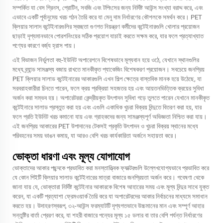
সম্পর্কিত যা বেস গ্রিনস, প্রোটিন, সবজি এবং টপিংসের জন্য নির্দিষ্ট আউন্স সংখ্যা বরাদ্দ করে, এবং
এভাবে একটি পূর্বানুমেয় খরচ গঠন তৈরি করে যা মেনু দাম নির্ধারণের কৌশলকে সমর্থন করে। PET
ক্লিয়ার সালাদ কন্টেইনারগুলির স্বচ্ছতা গুণগত নিয়ন্ত্রণ কর্মীদের কন্টেইনারগুলি খোলার প্রয়োজন
ছাড়াই দৃশ্যমানভাবে পোরশনিংয়ের সঠিক প্রয়োগ যাচাই করতে সক্ষম করে, যার ফলে প্রত্যাখ্যাত
পণ্যের কারণে বর্জ্য হ্রাস পায়।
এই বিভাজন নির্ভুলতা বহু-ইউনিট অপারেশনে বিশেষভাবে মূল্যবান হয়ে ওঠে, যেখানে স্থানগুলির
মধ্যে ব্র্যান্ড সামঞ্জস্য বজায় রাখতে মানকীকৃত প্যাকেজিং বিশেষকরণ প্রয়োজন। সবচেয়ে জনপ্রিয়
PET ক্লিয়ার সালাড কন্টেইনারের আকারগুলি এখন শিল্প ক্ষেত্রে বাস্তবিক মানক হয়ে উঠেছে, যা
সরবরাহকারীরা চিনতে পারেন, ফলে ক্রয় প্রক্রিয়া সহজতর হয় এবং আয়তনভিত্তিক ক্রয়ের সুবিধা
অর্জন করা সম্ভব হয়। অপারেটররা কেন্দ্রীয়কৃত উৎপাদন সুবিধা গড়ে তুলতে পারেন যেখানে মানকীকৃত
কন্টেইনারে সালাড প্রস্তুত করা হয় এবং এগুলি একাধিক খুচরা বিক্রয় বিন্দুতে বিতরণ করা হয়, যার
ফলে প্রতি ইউনিট খরচ কমানো যায় এবং গ্রাহকদের জন্য সামঞ্জস্যপূর্ণ অভিজ্ঞতা নিশ্চিত করা যায়।
এই জনপ্রিয় আকারের PET উপাদানের টেকসই প্রকৃতি উৎপাদন ও খুচরা বিক্রয় স্থানের মধ্যে
পরিবহনের সময় ভাঙন কমায়, যা আরও বেশি খরচ কার্যকারিতা অর্জনে সহায়তা করে।
ভোক্তা ধারণা এবং মূল্য যোগাযোগ
ভোক্তাদের আকার পছন্দকে প্রভাবিত করা মনস্তাত্ত্বিক ফ্যাক্টরগুলি উল্লেখযোগ্যভাবে প্রভাবিত করে
যে কোন পিইটি ক্লিয়ার সালাড কন্টেইনারের মাত্রা বাজারে জনপ্রিয়তা অর্জন করে। গবেষণা থেকে
জানা যায় যে, ভোক্তারা নির্দিষ্ট কন্টেইনার আকারকে বিশেষ আহারের সময় এবং মূল্য বিন্দুর সাথে যুক্ত
করেন, যা একটি প্রত্যাশা ফ্রেমওয়ার্ক তৈরি করে যা অপারেটরদের আকার নির্বাচনের মাধ্যমে সমাধান
করতে হয়। উদাহরণস্বরূপ, ৩২-আউন্স ফরম্যাটটি দৃশ্যগতভাবে উচ্চমানের মান এবং সম্পূর্ণ আহার
সন্তুষ্টির বার্তা প্রেরণ করে, যা শহরী বাজারে পন্যের মূল্য ১৫ ডলার বা তার বেশি পর্যন্ত নির্ধারণের