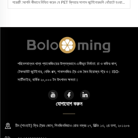
পরেরটি :
আপনি কীভাবে নিশ্চিত করেন যে PET ক্লিয়ার সালাদ কন্টেইনারগুলি ধোঁয়াটে হওয়া ছাড়াই পরিষ্কার থাকে?
পরিবেশবান্ধব খাদ্য প্যাকেজিংয়ের উল্লম্বভাবে একীভূত নির্মাতা: চা ও কফির কাপ,
টেকআউট কন্টেইনার, বেকিং বক্স, শাকসবজির ট্রে এবং জৈব বিয়োজ্য স্ট্র ও। ISO-
সার্টিফাইড, বার্ষিক ২০,০০০ টন উৎপাদন ক্ষমতা।
যোগাযোগ করুন
চীন (শাংহাই) ফ্রি ট্রেড জোন, শিনজিনকিয়াও রোড নম্বর ২৭, বিল্ডিং ১৩, ২য় তলা, ২০১২০৬