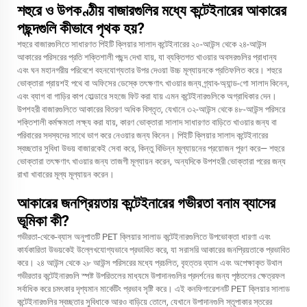
শহুরে ও উপকণ্ঠীয় বাজারগুলির মধ্যে কন্টেইনারের আকারের
পছন্দগুলি কীভাবে পৃথক হয়?
শহুরে বাজারগুলিতে সাধারণত পিইটি ক্লিয়ার সালাদ কন্টেইনারের ২০-আউন্স থেকে ২৪-আউন্স
আকারের পরিসরের প্রতি শক্তিশালী পছন্দ দেখা যায়, যা ব্যক্তিগত খাওয়ার অবসরগুলির প্রাধান্য
এবং ঘন মহানগরীয় পরিবেশে বহনযোগ্যতার উপর দেওয়া উচ্চ মূল্যায়নকে প্রতিফলিত করে। শহুরে
ভোক্তারা প্রায়শই পথে বা অফিসের ডেস্কে তৎক্ষণাৎ খাওয়ার জন্য গ্র্যাব-অ্যান্ড-গো সালাদ কিনেন,
এবং ব্যাগ বা গাড়ির কাপ হোল্ডারে সহজে ফিট করা যায় এমন কন্টেইনারগুলিকে অগ্রাধিকার দেন।
উপশহরী বাজারগুলিতে আকারের বিতরণ অধিক বিস্তৃত, যেখানে ৩২-আউন্স থেকে ৪৮-আউন্স পরিসরে
শক্তিশালী কর্মক্ষমতা লক্ষ্য করা যায়, কারণ ভোক্তারা সালাদ সাধারণত বাড়িতে খাওয়ার জন্য বা
পরিবারের সদস্যদের সাথে ভাগ করে নেওয়ার জন্য কিনেন। পিইটি ক্লিয়ার সালাদ কন্টেইনারের
স্বচ্ছতার সুবিধা উভয় বাজারকেই সেবা করে, কিন্তু বিভিন্ন মূল্যায়নের প্রয়োজন পূরণ করে— শহুরে
ভোক্তারা তৎক্ষণাৎ খাওয়ার জন্য তাজগী মূল্যায়ন করেন, অন্যদিকে উপশহরী ভোক্তারা পরের জন্য
রাখা খাবারের মূল্য মূল্যায়ন করেন।
আকারের জনপ্রিয়তায় কন্টেইনারের গভীরতা বনাম ব্যাসের
ভূমিকা কী?
গভীরতা-থেকে-ব্যাস অনুপাতটি PET ক্লিয়ার সালাড কন্টেইনারগুলিতে উপভোক্তা ধারণা এবং
কার্যকারিতা উভয়কেই উল্লেখযোগ্যভাবে প্রভাবিত করে, যা সরাসরি আকারের জনপ্রিয়তাকে প্রভাবিত
করে। ২৪ আউন্স থেকে ২৮ আউন্স পরিসরের মধ্যে প্রচলিত, বৃহত্তর ব্যাস এবং অপেক্ষাকৃত উথাল
গভীরতার কন্টেইনারগুলি স্পষ্ট উপরিতলের মাধ্যমে উপাদানগুলির প্রদর্শনের জন্য পৃষ্ঠতলের ক্ষেত্রফল
সর্বাধিক করে চমৎকার দৃশ্যমান মার্কেটিং প্রভাব সৃষ্টি করে। এই কনফিগারেশনটি PET ক্লিয়ার সালাড
কন্টেইনারগুলির স্বচ্ছতার সুবিধাকে আরও বাড়িয়ে তোলে, যেখানে উপাদানগুলি স্তূপাকার স্তরের