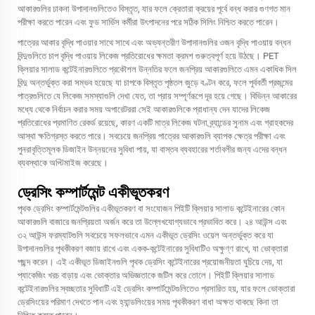
আকারগুলির ঢাকনা উপাদানগুলিতেও বিস্তৃত, যার ফলে ক্রেতারা ক্রয়ের পূর্বে বন্ধ করার গুণগত মান
পরীক্ষা করতে পারেন এবং ফুড সার্ভিস কর্মীরা উৎপাদনের পরে সঠিক সিলিং নিশ্চিত করতে পারেন।
পাত্রের আকার বৃদ্ধি পাওয়ার সাথে সাথে এবং অভ্যন্তরীণ উপাদানগুলির ওজন বৃদ্ধি পাওয়ায় বন্ধন
বিন্দুগুলিতে চাপ বৃদ্ধি পাওয়ায় লিকেজ প্রতিরোধের ক্ষমতা ক্রমশ গুরুত্বপূর্ণ হয়ে উঠছে। PET
ক্লিয়ার সালাড কন্টেইনারগুলিতে প্রকৌশল উন্নতির ফলে জনপ্রিয় আকারগুলিতে এমন একাধিক সিল
বিন্দু অন্তর্ভুক্ত করা সম্ভব হয়েছে যা চাপকে বিস্তৃত পৃষ্ঠতল জুড়ে বণ্টন করে, ফলে পূর্ববর্তী প্রজন্মের
পাত্রগুলিতে যে লিকেজ সমস্যাগুলি দেখা যেত, তা প্রায় সম্পূর্ণরূপে দূর হয়ে গেছে। বিভিন্ন আকারের
মধ্যে থেকে নির্বাচন করার সময় অপারেটররা সেই আকারগুলিকে প্রাধান্য দেন যাদের লিকেজ
প্রতিরোধের প্রমাণিত রেকর্ড রয়েছে, কারণ একটি মাত্র লিকেজ ঘটনা ব্র্যান্ডের সুনাম এবং গ্রাহকদের
আস্থা ক্ষতিগ্রস্ত করতে পারে। সবচেয়ে জনপ্রিয় পাত্রের আকারগুলি ব্যাপক ক্ষেত্র পরীক্ষা এবং
পুনরাবৃত্তিমূলক ডিজাইন উন্নয়নের সুবিধা পায়, যা বাস্তব ব্যবহারের শর্তাবলীর জন্য এদের বন্ধন
ব্যবস্থাকে অপ্টিমাইজ করেছে।
ড্রেসিং কম্পার্টমেন্ট একীভূতকরণ
পৃথক ড্রেসিং কম্পার্টমেন্টগুলির একীভূতকরণ বা সংযোজন পিইটি ক্লিয়ার সালাড কন্টেইনারের কোন
আকারগুলি বাজারে জনপ্রিয়তা অর্জন করে তা উল্লেখযোগ্যভাবে প্রভাবিত করে। ২৪ আউন্স এবং
৩২ আউন্স ফরম্যাটগুলি সবচেয়ে সফলভাবে এমন একীভূত ড্রেসিং ওয়েল অন্তর্ভুক্ত করে যা
উপাদানগুলির পৃথকীকরণ বজায় রাখে এবং একক-কন্টেইনারের সুবিধাটিও অক্ষুণ্ণ রাখে, যা ভোক্তারা
পছন্দ করেন। এই একীভূত ডিজাইনগুলি পৃথক ড্রেসিং কন্টেইনারের প্রয়োজনীয়তা ঘুচিয়ে দেয়, যা
প্যাকেজিং খরচ বাড়ায় এবং ভোক্তার অভিজ্ঞতাকে জটিল করে তোলে। পিইটি ক্লিয়ার সালাড
কন্টেইনারগুলির স্বচ্ছতার সুবিধাটি এই ড্রেসিং কম্পার্টমেন্টগুলিতেও প্রসারিত হয়, যার ফলে ভোক্তারা
ড্রেসিংয়ের পরিমাণ দেখতে পান এবং হ্যান্ডলিংয়ের সময় পৃথকীকরণ বাধা অক্ষত থাকছে কিনা তা