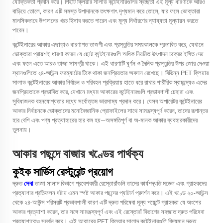
যৌক্তিকতা প্রদান করে। পিইটি ক্লিয়ার সালাড কন্টেইনারগুলির স্বচ্ছতা এই মূল্য ধারণাকে আরও
বাড়িয়ে তোলে, কারণ এটি সমস্ত উপাদানকে তৎক্ষণাৎ দৃশ্যমান করে তোলে, যার ফলে ভোক্তারা
মানসিকভাবে উপাদানের খরচ হিসাব করতে পারেন এবং মূল্য নির্ধারণের ন্যায্যতা মূল্যায়ন করতে
পারেন।
কন্টেইনারের আকার এছাড়াও ধারণাগত তাজগী এবং প্রস্তুতির সময়কালকে প্রভাবিত করে, যেখানে
ভোক্তারা প্রায়শই ধারণা করেন যে ছোট কন্টেইনারগুলি অধিক নিয়মিত উৎপাদন চক্রের ইঙ্গিত দেয়
এবং ফলে এতে আরও তাজা সামগ্রী থাকে। এই ধারণাটি ঘূর্ণন ও দৈনিক প্রস্তুতির উপর জোর দেওয়া
স্থানগুলিতে ২৪-আউন্স ফরম্যাটের টিকে থাকা জনপ্রিয়তার অবদান রেখেছে। বিভিন্ন PET ক্লিয়ার
সালাড কন্টেইনারের আকার নির্বাচন ও পরিবহন প্রক্রিয়ায় হাতে ধরে রাখার শারীরিক স্বাচ্ছন্দ্যও এদের
জনপ্রিয়তাকে প্রভাবিত করে, যেখানে মধ্যম আকারের কন্টেইনারগুলি প্রভাবশালী চেহারা এবং
সুবিধাজনক বহনযোগ্যতার মধ্যে সর্বোত্তম ভারসাম্য প্রদান করে। যেসব অপারেটর কন্টেইনারের
আকার নির্বাচনকে ভোক্তাদের মনোবৈজ্ঞানিক প্রোফাইলের সাথে সামঞ্জস্যপূর্ণ করেন, তাদের রূপান্তর
হার বেশি এবং পণ্য প্রত্যাহারের হার কম হয়—অসঙ্গতিপূর্ণ বা অ-মানক আকার ব্যবহারকারীদের
তুলনায়।
আকার পছন্দে বাজার খণ্ডের পার্থক্য
কুইক সার্ভিস রেস্টুরেন্ট প্রয়োগ
দ্রুত
সেবা
তাজা সালাদ বিভাগে প্রবেশকারী রেস্তোরাঁগুলি তাদের কার্যপদ্ধতি মডেল এবং গ্রাহকদের
প্রত্যাশার প্রতিফলন ঘটায় এমন স্পষ্ট আকার পছন্দের প্যাটার্ন প্রদর্শন করে। এই খণ্ডে ২০-আউন্স
থেকে ২৪-আউন্স পরিসরটি প্রভাবশালী কারণ এটি দ্রুত পরিষেবা মূল্য পয়েন্টে গ্রাহকরা যে অংশের
আকার প্রত্যাশা করেন, তার সঙ্গে সামঞ্জস্যপূর্ণ এবং এই রেস্তোরাঁ বিভাগের সহজাত দ্রুত পরিষেবা
প্রত্যাশাকেও সমর্থন করে। এই আকারের PET ক্লিয়ার সালাদ কন্টেইনারগুলি বিদ্যমান দ্রুত