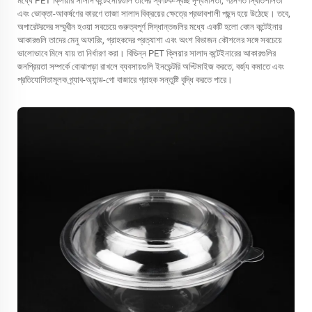
মধ্যে PET ক্লিয়ার সালাদ কন্টেইনারগুলি তাদের স্ফটিক-স্বচ্ছ দৃশ্যমানতা, গঠনগত স্থিতিশীলতা
এবং ভোক্তা-আকর্ষণের কারণে তাজা সালাদ বিক্রয়ের ক্ষেত্রে প্রভাবশালী পছন্দ হয়ে উঠেছে। তবে,
অপারেটরদের সম্মুখীন হওয়া সবচেয়ে গুরুত্বপূর্ণ সিদ্ধান্তগুলির মধ্যে একটি হলো কোন কন্টেইনার
আকারগুলি তাদের মেনু অফারিং, গ্রাহকদের প্রত্যাশা এবং অংশ বিভাজন কৌশলের সঙ্গে সবচেয়ে
ভালোভাবে মিলে যায় তা নির্ধারণ করা। বিভিন্ন PET ক্লিয়ার সালাদ কন্টেইনারের আকারগুলির
জনপ্রিয়তা সম্পর্কে বোঝাপড়া রাখলে ব্যবসায়গুলি ইনভেন্টরি অপ্টিমাইজ করতে, বর্জ্য কমাতে এবং
প্রতিযোগিতামূলক গ্র্যাব-অ্যান্ড-গো বাজারে গ্রাহক সন্তুষ্টি বৃদ্ধি করতে পারে।