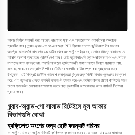
আকার নির্বাচন সরাসরি ক্রয় আচরণ, ধারণাগত মূল্য এবং অপারেশনাল ওয়ার্কফ্লো দক্ষতাকে
প্রভাবিত করে। গ্র্যাব-অ্যান্ড-গো খণ্ডের জন্য PET ক্লিয়ার সালাড কন্টেইনারগুলির সবচেয়ে
জনপ্রিয় আকারগুলি সাধারণত ১৬ আউন্স থেকে ৪৮ আউন্স পর্যন্ত হয়, যেখানে বিভিন্ন বাজার খণ্ডে
আলাদা আলাদা ব্যবহারের প্যাটার্ন দেখা যায়। ছোট কন্টেইনারগুলি স্ন্যাক-সাইজড অংশ এবং সাইড
সালাডের জন্য ব্যবহৃত হয়, মাঝারি আকারের কন্টেইনারগুলি প্রধান আহার বিভাগে প্রাধান্য পায়,
এবং বড় আকারের ফরম্যাটগুলি পরিবার-স্টাইলের অফারিং বা মিল প্রেপ করা গ্রাহকদের জন্য
উপযুক্ত। এই নিবন্ধটি রিটেইল পরিবেশে জনপ্রিয়তা বৃদ্ধির জন্য নির্দিষ্ট আকার পছন্দগুলির বিশ্লেষণ
করে, এই পছন্দগুলির পেছনে কার্যকরী কারণগুলি তদন্ত করে এবং বর্তমান বাজার চাহিদা প্যাটার্নের সাথে
তাদের প্যাকেজিং কৌশলকে সামঞ্জস্য করতে চাহা ফুডসার্ভিস অপারেটরদের জন্য কার্যকরী নির্দেশনা
প্রদান করে।
গ্র্যাব-অ্যান্ড-গো সালাড রিটেইলে মূল আকার
বিভাগগুলি বোঝা
ব্যক্তিগত অংশের জন্য ছোট ফরম্যাট পরিসর
১৬ আউন্স থেকে ২৪ আউন্স পরিসরটি ব্যক্তিগত ব্যবহারের জন্য হাতে নেওয়া যায় এমন সালাদের