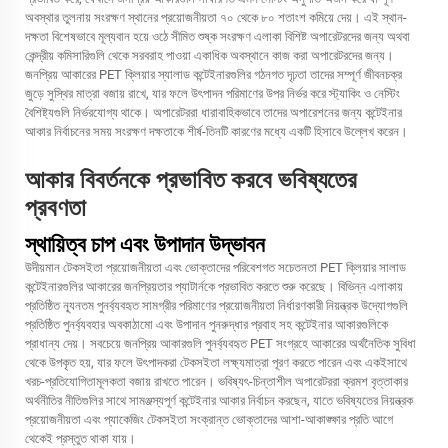
অবস্থার তুলনায় সংরক্ষণ স্থানের প্রয়োজনীয়তা ৭০ থেকে ৮০ শতাংশ কমিয়ে দেয়। এই স্থান-
দক্ষতা বিশেষভাবে মূল্যবান হয়ে ওঠে সীমিত শুষ্ক সংরক্ষণ এলাকা বিশিষ্ট অপারেটরদের জন্য অথবা
কেন্দ্রীয় কমিসারিগুলি থেকে সরবরাহ পাওয়া একাধিক অবস্থানে কাজ করা অপারেটরদের জন্য।
জনপ্রিয় আকারের PET ক্লিয়ার স্যালাড কন্টেইনারগুলির গঠনগত দৃঢ়তা তাদের সম্পূর্ণ জীবনচক্র
জুড়ে সুস্থির মাত্রা বজায় রাখে, যার ফলে উৎপাদন পরিমাণের উপর নির্ভর করে স্ট্যাকিং ও নেস্টিং
বৈশিষ্ট্যগুলি নির্ভরযোগ্য থাকে। অপারেটররা ধারাবাহিকভাবে তাদের অপারেশনের জন্য কন্টেইনার
আকার নির্বাচনের সময় সংরক্ষণ দক্ষতাকে শীর্ষ-তিনটি কারণের মধ্যে একটি হিসাবে উল্লেখ করেন।
আকার বিবর্তনকে প্রভাবিত করবে ভবিষ্যতের
প্রবণতা
স্থায়িত্ব চাপ এবং উপাদান উদ্ভাবন
উদীয়মান টেকসইতা প্রয়োজনীয়তা এবং ভোক্তাদের পরিবেশগত সচেতনতা PET ক্লিয়ার সালাড
কন্টেইনারগুলির আকারের জনপ্রিয়তার প্যাটার্নকে প্রভাবিত করতে শুরু করেছে। বিভিন্ন এলাকায়
প্রতিষ্ঠিত ন্যূনতম পুনর্ব্যবহৃত সামগ্রীর পরিমাণের প্রয়োজনীয়তা নির্ধারণকারী নিয়ন্ত্রক উদ্যোগগুলি
প্রতিষ্ঠিত পুনর্ব্যবহার অবকাঠামো এবং উপাদান পুনরুদ্ধার প্রবাহ সহ কন্টেইনার আকারগুলিকে
প্রাধান্য দেয়। সবচেয়ে জনপ্রিয় আকারগুলি পুনর্ব্যবহৃত PET সংগ্রহে আকারের অর্থনৈতিক সুবিধা
থেকে উপকৃত হয়, যার ফলে উৎপাদকরা টেকসইতা লক্ষ্যমাত্রা পূরণ করতে পারেন এবং একইসাথে
খরচ-প্রতিযোগিতামূলকতা বজায় রাখতে পারেন। ভবিষ্যৎ-চিন্তাশীল অপারেটররা ক্রমশ বৃত্তাকার
অর্থনীতির নীতিগুলির সাথে সামঞ্জস্যপূর্ণ কন্টেইনার আকার নির্বাচন করছেন, যাতে ভবিষ্যতের নিয়ন্ত্রক
প্রয়োজনীয়তা এবং প্যাকেজিং টেকসইতা সংক্রান্ত ভোক্তাদের আশা-আকাঙ্ক্ষার প্রতি আগে
থেকেই প্রস্তুত থাকা যায়।