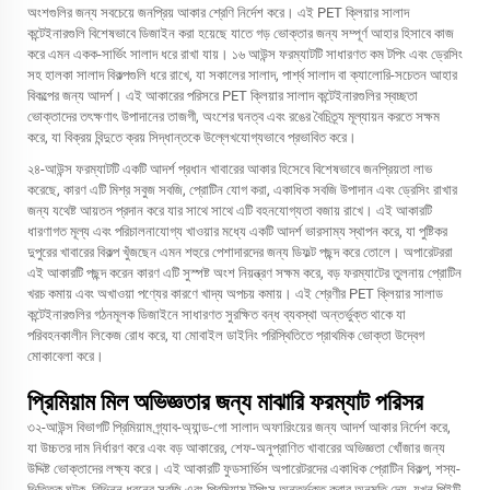
অংশগুলির জন্য সবচেয়ে জনপ্রিয় আকার শ্রেণি নির্দেশ করে। এই PET ক্লিয়ার সালাদ
কন্টেইনারগুলি বিশেষভাবে ডিজাইন করা হয়েছে যাতে গড় ভোক্তার জন্য সম্পূর্ণ আহার হিসাবে কাজ
করে এমন একক-সার্ভিং সালাদ ধরে রাখা যায়। ১৬ আউন্স ফরম্যাটটি সাধারণত কম টপিং এবং ড্রেসিং
সহ হালকা সালাদ বিকল্পগুলি ধরে রাখে, যা সকালের সালাদ, পার্শ্ব সালাদ বা ক্যালোরি-সচেতন আহার
বিকল্পের জন্য আদর্শ। এই আকারের পরিসরে PET ক্লিয়ার সালাদ কন্টেইনারগুলির স্বচ্ছতা
ভোক্তাদের তৎক্ষণাৎ উপাদানের তাজগী, অংশের ঘনত্ব এবং রঙের বৈচিত্র্য মূল্যায়ন করতে সক্ষম
করে, যা বিক্রয় বিন্দুতে ক্রয় সিদ্ধান্তকে উল্লেখযোগ্যভাবে প্রভাবিত করে।
২৪-আউন্স ফরম্যাটটি একটি আদর্শ প্রধান খাবারের আকার হিসেবে বিশেষভাবে জনপ্রিয়তা লাভ
করেছে, কারণ এটি মিশ্র সবুজ সবজি, প্রোটিন যোগ করা, একাধিক সবজি উপাদান এবং ড্রেসিং রাখার
জন্য যথেষ্ট আয়তন প্রদান করে যার সাথে সাথে এটি বহনযোগ্যতা বজায় রাখে। এই আকারটি
ধারণাগত মূল্য এবং পরিচালনাযোগ্য খাওয়ার মধ্যে একটি আদর্শ ভারসাম্য স্থাপন করে, যা পুষ্টিকর
দুপুরের খাবারের বিকল্প খুঁজছেন এমন শহুরে পেশাদারদের জন্য ডিফল্ট পছন্দ করে তোলে। অপারেটররা
এই আকারটি পছন্দ করেন কারণ এটি সুস্পষ্ট অংশ নিয়ন্ত্রণ সক্ষম করে, বড় ফরম্যাটের তুলনায় প্রোটিন
খরচ কমায় এবং অখাওয়া পণ্যের কারণে খাদ্য অপচয় কমায়। এই শ্রেণীর PET ক্লিয়ার সালাড
কন্টেইনারগুলির গঠনমূলক ডিজাইনে সাধারণত সুরক্ষিত বন্ধ ব্যবস্থা অন্তর্ভুক্ত থাকে যা
পরিবহনকালীন লিকেজ রোধ করে, যা মোবাইল ডাইনিং পরিস্থিতিতে প্রাথমিক ভোক্তা উদ্বেগ
মোকাবেলা করে।
প্রিমিয়াম মিল অভিজ্ঞতার জন্য মাঝারি ফরম্যাট পরিসর
৩২-আউন্স বিভাগটি প্রিমিয়াম গ্র্যাব-অ্যান্ড-গো সালাদ অফারিংয়ের জন্য আদর্শ আকার নির্দেশ করে,
যা উচ্চতর দাম নির্ধারণ করে এবং বড় আকারের, শেফ-অনুপ্রাণিত খাবারের অভিজ্ঞতা খোঁজার জন্য
উদ্দিষ্ট ভোক্তাদের লক্ষ্য করে। এই আকারটি ফুডসার্ভিস অপারেটরদের একাধিক প্রোটিন বিকল্প, শস্য-
ভিত্তিক ঘটক, বিভিন্ন ধরনের সবজি এবং প্রিমিয়াম টপিংস অন্তর্ভুক্ত করার অনুমতি দেয়, যখন পিইটি