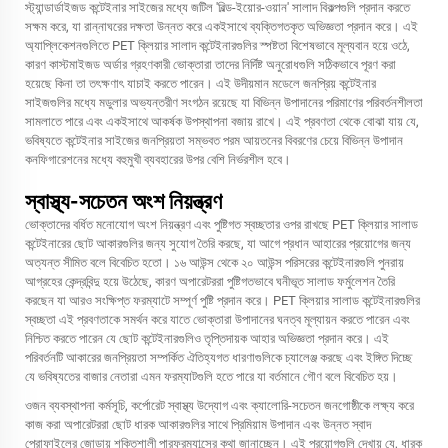
স্ট্যান্ডার্ডাইজড কন্টেইনার সাইজের মধ্যে জটিল 'বিল্ড-ইয়োর-ওয়ান' সালাদ বিকল্পগুলি প্রদান করতে
সক্ষম করে, যা রান্নাঘরের দক্ষতা উন্নত করে একইসাথে ব্যক্তিগতকৃত অভিজ্ঞতা প্রদান করে। এই
অ্যাপ্লিকেশনগুলিতে PET ক্লিয়ার সালাদ কন্টেইনারগুলির স্পষ্টতা বিশেষভাবে মূল্যবান হয়ে ওঠে,
কারণ কাস্টমাইজড অর্ডার গ্রহণকারী ভোক্তারা তাদের নির্দিষ্ট অনুরোধগুলি সঠিকভাবে পূরণ করা
হয়েছে কিনা তা তৎক্ষণাৎ যাচাই করতে পারেন। এই উদীয়মান মডেলে জনপ্রিয় কন্টেইনার
সাইজগুলির মধ্যে মডুলার অভ্যন্তরীণ সংগঠন রয়েছে যা বিভিন্ন উপাদানের পরিমাণের পরিবর্তনশীলতা
সামলাতে পারে এবং একইসাথে আকর্ষক উপস্থাপনা বজায় রাখে। এই প্রবণতা থেকে বোঝা যায় যে,
ভবিষ্যতে কন্টেইনার সাইজের জনপ্রিয়তা সম্ভবত পরম আয়তনের বিবরণের চেয়ে বিভিন্ন উপাদান
কনফিগারেশনের মধ্যে বহুমুখী ব্যবহারের উপর বেশি নির্ভরশীল হবে।
স্বাস্থ্য-সচেতন অংশ নিয়ন্ত্রণ
ভোক্তাদের বর্ধিত মনোযোগ অংশ নিয়ন্ত্রণ এবং পুষ্টিগত স্বচ্ছতার ওপর রাখছে PET ক্লিয়ার সালাড
কন্টেইনারের ছোট আকারগুলির জন্য সুযোগ তৈরি করছে, যা আগে প্রধান আহারের প্রয়োগের জন্য
অত্যন্ত সীমিত বলে বিবেচিত হতো। ১৬ আউন্স থেকে ২০ আউন্স পরিসরের কন্টেইনারগুলি পুনরায়
আগ্রহের কেন্দ্রবিন্দু হয়ে উঠেছে, কারণ অপারেটররা পুষ্টিগতভাবে ঘনীভূত সালাড ফর্মুলেশন তৈরি
করছেন যা আরও সংক্ষিপ্ত ফরম্যাটে সম্পূর্ণ পুষ্টি প্রদান করে। PET ক্লিয়ার সালাড কন্টেইনারগুলির
স্বচ্ছতা এই প্রবণতাকে সমর্থন করে যাতে ভোক্তারা উপাদানের ঘনত্ব মূল্যায়ন করতে পারেন এবং
নিশ্চিত করতে পারেন যে ছোট কন্টেইনারগুলিও তৃপ্তিদায়ক আহার অভিজ্ঞতা প্রদান করে। এই
পরিবর্তনটি আকারের জনপ্রিয়তা সম্পর্কিত ঐতিহ্যগত ধারণাগুলিকে চ্যালেঞ্জ করছে এবং ইঙ্গিত দিচ্ছে
যে ভবিষ্যতের বাজার নেতারা এমন ফরম্যাটগুলি হতে পারে যা বর্তমানে গৌণ বলে বিবেচিত হয়।
ওজন ব্যবস্থাপনা কর্মসূচি, কর্পোরেট স্বাস্থ্য উদ্যোগ এবং ক্যালোরি-সচেতন জনগোষ্ঠীকে লক্ষ্য করে
কাজ করা অপারেটররা ছোট ধারক আকারগুলির সাথে প্রিমিয়াম উপাদান এবং উন্নত স্বাদ
প্রোফাইলের জোড়ায় শক্তিশালী পারফরম্যান্সের কথা জানাচ্ছেন। এই প্রয়োগগুলি দেখায় যে, ধারক