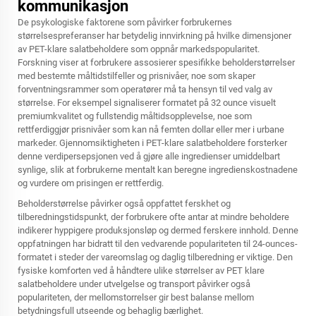
kommunikasjon
De psykologiske faktorene som påvirker forbrukernes
størrelsespreferanser har betydelig innvirkning på hvilke dimensjoner
av PET-klare salatbeholdere som oppnår markedspopularitet.
Forskning viser at forbrukere assosierer spesifikke beholderstørrelser
med bestemte måltidstilfeller og prisnivåer, noe som skaper
forventningsrammer som operatører må ta hensyn til ved valg av
størrelse. For eksempel signaliserer formatet på 32 ounce visuelt
premiumkvalitet og fullstendig måltidsopplevelse, noe som
rettferdiggjør prisnivåer som kan nå femten dollar eller mer i urbane
markeder. Gjennomsiktigheten i PET-klare salatbeholdere forsterker
denne verdipersepsjonen ved å gjøre alle ingredienser umiddelbart
synlige, slik at forbrukerne mentalt kan beregne ingredienskostnadene
og vurdere om prisingen er rettferdig.
Beholderstørrelse påvirker også oppfattet ferskhet og
tilberedningstidspunkt, der forbrukere ofte antar at mindre beholdere
indikerer hyppigere produksjonsløp og dermed ferskere innhold. Denne
oppfatningen har bidratt til den vedvarende populariteten til 24-ounces-
formatet i steder der vareomslag og daglig tilberedning er viktige. Den
fysiske komforten ved å håndtere ulike størrelser av PET klare
salatbeholdere under utvelgelse og transport påvirker også
populariteten, der mellomstorrelser gir best balanse mellom
betydningsfull utseende og behaglig bærlighet.