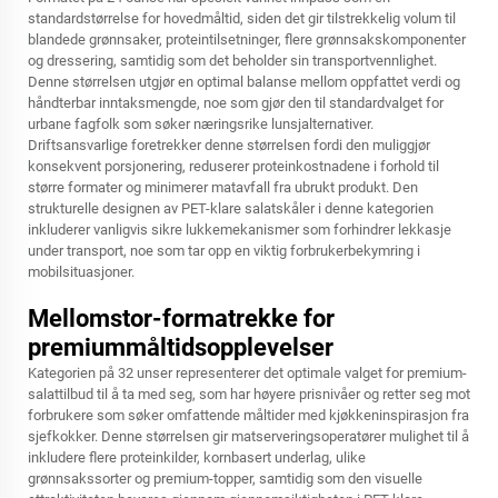
standardstørrelse for hovedmåltid, siden det gir tilstrekkelig volum til
blandede grønnsaker, proteintilsetninger, flere grønnsakskomponenter
og dressering, samtidig som det beholder sin transportvennlighet.
Denne størrelsen utgjør en optimal balanse mellom oppfattet verdi og
håndterbar inntaksmengde, noe som gjør den til standardvalget for
urbane fagfolk som søker næringsrike lunsjalternativer.
Driftsansvarlige foretrekker denne størrelsen fordi den muliggjør
konsekvent porsjonering, reduserer proteinkostnadene i forhold til
større formater og minimerer matavfall fra ubrukt produkt. Den
strukturelle designen av PET-klare salatskåler i denne kategorien
inkluderer vanligvis sikre lukkemekanismer som forhindrer lekkasje
under transport, noe som tar opp en viktig forbrukerbekymring i
mobilsituasjoner.
Mellomstor-formatrekke for
premiummåltidsopplevelser
Kategorien på 32 unser representerer det optimale valget for premium-
salattilbud til å ta med seg, som har høyere prisnivåer og retter seg mot
forbrukere som søker omfattende måltider med kjøkkeninspirasjon fra
sjefkokker. Denne størrelsen gir matserveringsoperatører mulighet til å
inkludere flere proteinkilder, kornbasert underlag, ulike
grønnsakssorter og premium-topper, samtidig som den visuelle