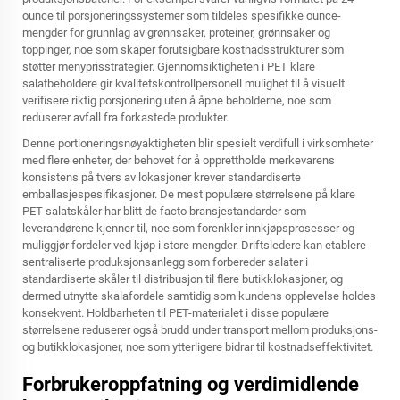
ounce til porsjoneringssystemer som tildeles spesifikke ounce-
mengder for grunnlag av grønnsaker, proteiner, grønnsaker og
toppinger, noe som skaper forutsigbare kostnadsstrukturer som
støtter menyprisstrategier. Gjennomsiktigheten i PET klare
salatbeholdere gir kvalitetskontrollpersonell mulighet til å visuelt
verifisere riktig porsjonering uten å åpne beholderne, noe som
reduserer avfall fra forkastede produkter.
Denne portioneringsnøyaktigheten blir spesielt verdifull i virksomheter
med flere enheter, der behovet for å opprettholde merkevarens
konsistens på tvers av lokasjoner krever standardiserte
emballasjespesifikasjoner. De mest populære størrelsene på klare
PET-salatskåler har blitt de facto bransjestandarder som
leverandørene kjenner til, noe som forenkler innkjøpsprosesser og
muliggjør fordeler ved kjøp i store mengder. Driftsledere kan etablere
sentraliserte produksjonsanlegg som forbereder salater i
standardiserte skåler til distribusjon til flere butikklokasjoner, og
dermed utnytte skalafordele samtidig som kundens opplevelse holdes
konsekvent. Holdbarheten til PET-materialet i disse populære
størrelsene reduserer også brudd under transport mellom produksjons-
og butikklokasjoner, noe som ytterligere bidrar til kostnadseffektivitet.
Forbrukeroppfatning og verdimidlende