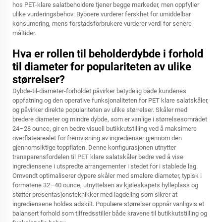
hos PET-klare salatbeholdere tjener begge markeder, men oppfyller
ulike vurderingsbehov: Byboere vurderer ferskhet for umiddelbar
konsumering, mens forstadsforbrukere vurderer verdi for senere
måltider.
Hva er rollen til beholderdybde i forhold
til diameter for populariteten av ulike
størrelser?
Dybde-til-diameter-forholdet påvirker betydelig både kundenes
oppfatning og den operative funksjonaliteten for PET klare salatskåler,
og påvirker direkte populariteten av ulike størrelser. Skåler med
bredere diameter og mindre dybde, som er vanlige i størrelsesområdet
24–28 ounce, gir en bedre visuell butikkutstilling ved å maksimere
overflatearealet for fremvisning av ingredienser gjennom den
gjennomsiktige toppflaten. Denne konfigurasjonen utnytter
transparensfordelen til PET klare salatskåler bedre ved å vise
ingrediensene i utspredte arrangementer i stedet for i stablede lag.
Omvendt optimaliserer dypere skåler med smalere diameter, typisk i
formatene 32–40 ounce, utnyttelsen av kjøleskapets hylleplass og
støtter presentasjonsteknikker med lagdeling som sikrer at
ingrediensene holdes adskilt. Populære størrelser oppnår vanligvis et
balansert forhold som tilfredsstiller både kravene til butikkutstilling og