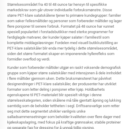
Størrelsesområdet fra 40 til 48 ounce tar hensyn til spesifikke
markedskrav som går utover individuelle forbruksmønstre. Disse
større PET-klare salatskålene tjener to primære kundegrupper: familier
som søker fellesmåltider og personer som forbereder måltider og lager
flere porsjoner til senere forbruk. Formatet på 48 ounce har vunnet
spesiell popularitet i forstadsbutikker med sterke programmer for
ferdiglagde matvarer, der kunder kjøper salater i familiestil som
komplette middagsløsninger. Fordelen med visuell butikkutstilling av
PET-klare salatskåler blir enda mer tydelig i dette størrelsesområdet,
siden det større formatet skaper en imponerende hyllerefleks som
formidler overflod og verdi.
Kunder som forbereder måltider utgjør en raskt voksende demografisk
gruppe som kjøper større salatskåler med intensjonen å dele innholdet
i flere måltider gjennom uken. Dette bruksmønsteret har påvirket
designendringer i PET-klare salatskåler, der produsenter har utviklet
formater som letter deling i porsjoner etter kjøp. Holdbarhets
egenskapene til PET-materialet blir spesielt viktige i denne
størrelseskategorien, siden skålene må tåle gjentatt åpning og lukking
samtidig som de beholder tettheten i segl. Driftsansvarlige som retter
seg mot dette segmentet utvikler vanligvis unike
salladsammensetninger som beholder kvaliteten over flere dager med
kjøleskapslagring, med fokus på kraftige grønnsaker, stabile proteiner
og separate fag for dressing for å unngå tidlig visning.