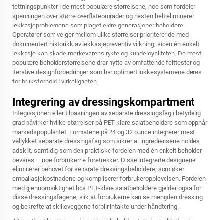
tettningspunkter i de mest populære størrelsene, noe som fordeler
spenningen over større overflateområder og nesten helt eliminerer
lekkasjeproblemene som plaget eldre generasjoner beholdere.
Operatører som velger mellom ulike størrelser prioriterer de med
dokumentert historikk av lekkasjepreventiv virkning, siden én enkelt
lekkasje kan skade merkevarens rykte og kundeloyaliteten. De mest
populære beholderstørrelsene drar nytte av omfattende felttester og
iterative designforbedringer som har optimert lukkesystemene deres
for bruksforhold i virkeligheten.
Integrering av dressingskompartment
Integrasjonen eller tilpasningen av separate dressingsfag i betydelig
grad påvirker hvilke størrelser på PET-klare salatbeholdere som oppnår
markedspopularitet. Formatene på 24 og 32 ounce integrerer mest
vellykket separate dressingsfag som sikrer at ingrediensene holdes
adskilt, samtidig som den praktiske fordelen med én enkelt beholder
bevares – noe forbrukerne foretrekker. Disse integrerte designene
eliminerer behovet for separate dressingsbeholdere, som øker
emballasjekostnadene og kompliserer forbrukeropplevelsen. Fordelen
med gjennomsiktighet hos PET-klare salatbeholdere gjelder også for
disse dressingsfagene, slik at forbrukerne kan se mengden dressing
og bekrefte at skilleveggene forblir intakte under håndtering.