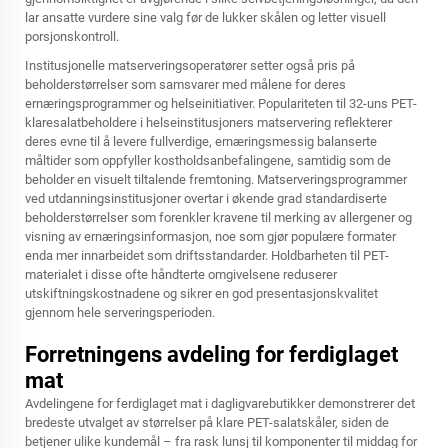
lar ansatte vurdere sine valg før de lukker skålen og letter visuell
porsjonskontroll.
Institusjonelle matserveringsoperatører setter også pris på
beholderstørrelser som samsvarer med målene for deres
ernæringsprogrammer og helseinitiativer. Populariteten til 32-uns PET-
klaresalatbeholdere i helseinstitusjoners matservering reflekterer
deres evne til å levere fullverdige, ernæringsmessig balanserte
måltider som oppfyller kostholdsanbefalingene, samtidig som de
beholder en visuelt tiltalende fremtoning. Matserveringsprogrammer
ved utdanningsinstitusjoner overtar i økende grad standardiserte
beholderstørrelser som forenkler kravene til merking av allergener og
visning av ernæringsinformasjon, noe som gjør populære formater
enda mer innarbeidet som driftsstandarder. Holdbarheten til PET-
materialet i disse ofte håndterte omgivelsene reduserer
utskiftningskostnadene og sikrer en god presentasjonskvalitet
gjennom hele serveringsperioden.
Forretningens avdeling for ferdiglaget
mat
Avdelingene for ferdiglaget mat i dagligvarebutikker demonstrerer det
bredeste utvalget av størrelser på klare PET-salatskåler, siden de
betjener ulike kundemål – fra rask lunsj til komponenter til middag for