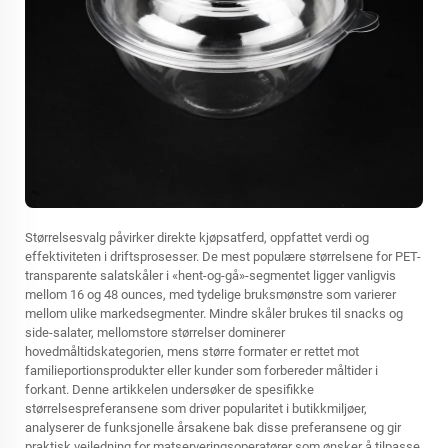
Størrelsesvalg påvirker direkte kjøpsatferd, oppfattet verdi og
effektiviteten i driftsprosesser. De mest populære størrelsene for PET-
transparente salatskåler i «hent-og-gå»-segmentet ligger vanligvis
mellom 16 og 48 ounces, med tydelige bruksmønstre som varierer
mellom ulike markedsegmenter. Mindre skåler brukes til snacks og
side-salater, mellomstore størrelser dominerer
hovedmåltidskategorien, mens større formater er rettet mot
familieportionsprodukter eller kunder som forbereder måltider i
forkant. Denne artikkelen undersøker de spesifikke
størrelsespreferansene som driver popularitet i butikkmiljøer,
analyserer de funksjonelle årsakene bak disse preferansene og gir
praktisk veiledning for matserveringsoperatører som ønsker å tilpasse