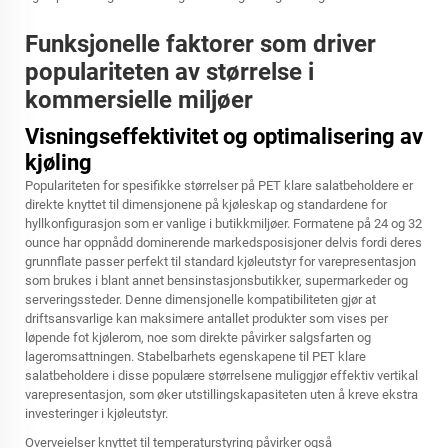
Funksjonelle faktorer som driver
populariteten av størrelse i
kommersielle miljøer
Visningseffektivitet og optimalisering av
kjøling
Populariteten for spesifikke størrelser på PET klare salatbeholdere er
direkte knyttet til dimensjonene på kjøleskap og standardene for
hyllkonfigurasjon som er vanlige i butikkmiljøer. Formatene på 24 og 32
ounce har oppnådd dominerende markedsposisjoner delvis fordi deres
grunnflate passer perfekt til standard kjøleutstyr for varepresentasjon
som brukes i blant annet bensinstasjonsbutikker, supermarkeder og
serveringssteder. Denne dimensjonelle kompatibiliteten gjør at
driftsansvarlige kan maksimere antallet produkter som vises per
løpende fot kjølerom, noe som direkte påvirker salgsfarten og
lageromsattningen. Stabelbarhets egenskapene til PET klare
salatbeholdere i disse populære størrelsene muliggjør effektiv vertikal
varepresentasjon, som øker utstillingskapasiteten uten å kreve ekstra
investeringer i kjøleutstyr.
Overveielser knyttet til temperaturstyring påvirker også