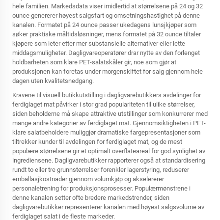
hele familien. Markedsdata viser imidlertid at størrelsene på 24 og 32
ounce genererer høyest salgsfart og omsetningshastighet på denne
kanalen. Formatet på 24 ounce passer ukedagens lunsjkjøper som
søker praktiske måltidsløsninger, mens formatet på 32 ounce tiltaler
kjøpere som leter etter mer substansielle alternativer eller lette
middagsmuligheter. Dagligvareoperatører drar nytte av den forlenget
holdbarheten som klare PET-salatskåler gir, noe som gjør at
produksjonen kan foretas under morgenskiftet for salg gjennom hele
dagen uten kvalitetsnedgang.
Kravene til visuell butikkutstilling i dagligvarebutikkers avdelinger for
ferdiglaget mat påvirker i stor grad populariteten til ulike størrelser,
siden beholderne må skape attraktive utstillinger som konkurrerer med
mange andre kategorier av ferdiglaget mat. Gjennomsiktigheten i PET-
klare salatbeholdere muliggjør dramatiske fargepresentasjoner som
tiltrekker kunder til avdelingen for ferdiglaget mat, og de mest
populære størrelsene gir et optimalt overflateareal for god synlighet av
ingrediensene. Dagligvarebutikker rapporterer også at standardisering
rundt to eller tre grunnstørrelser forenkler lagerstyring, reduserer
emballasjkostnader gjennom volumkjøp og akselererer
personaletrening for produksjonsprosesser. Populærmønstrene i
denne kanalen setter ofte bredere markedstrender, siden
dagligvarebutikker representerer kanalen med høyest salgsvolume av
ferdiglaget salat i de fleste markeder.