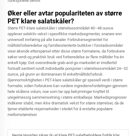
funksjonelle behov.
Øker eller avtar populariteten av større
PET klare salatskåler?
Større PET-klare salatskåler i størrelsesområdet 40–48 ounce
opplever selektiv vekst i spesifikke markedsegmenter, snarare enn
universell innføring på alle kanaler. Forbrukersegmentet for
måltidsforberedelse og familieorienterte butikker i forstadsområder
viser økende etterspørsel etter disse større formatene, da forbrukere
søker verdi og praktisk bruk ved forberedelse av flere måltider fra én
enkelt kjøp. Det overordnede grab-and-go-markedet er imidlertid
fortsatt sentrert rundt individuelle porsjoner i størrelsesområdet 24–32
ounce, på grunn av dominansen til enkeltmåltidsforbruk.
Gjennomsiktigheten i PET-klare salatskåler gir spesiell verdi i større
formater, siden forbrukere kan vurdere ingrediensfordelingen gjennom
hele skålens volum, noe som tar opp bekymringer knyttet til
uregelmessig sammensetning i større emballasje. Markedsprognoser
indikerer stabil, men ikke dramatisk vekst for større størrelser, da de
tjener etablerte nisjemarkeder i stedet for å erstatte populære
mellomstørrelser.
Neste:
Hvordan sikrer du at klare PET-salatbeholdere forblir klare uten å bli sløret?