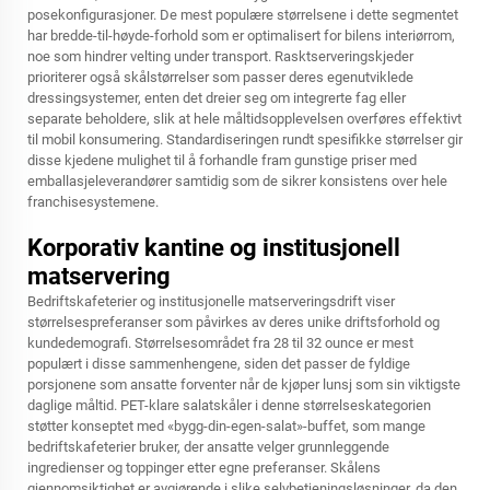
posekonfigurasjoner. De mest populære størrelsene i dette segmentet
har bredde-til-høyde-forhold som er optimalisert for bilens interiørrom,
noe som hindrer velting under transport. Rasktserveringskjeder
prioriterer også skålstørrelser som passer deres egenutviklede
dressingsystemer, enten det dreier seg om integrerte fag eller
separate beholdere, slik at hele måltidsopplevelsen overføres effektivt
til mobil konsumering. Standardiseringen rundt spesifikke størrelser gir
disse kjedene mulighet til å forhandle fram gunstige priser med
emballasjeleverandører samtidig som de sikrer konsistens over hele
franchisesystemene.
Korporativ kantine og institusjonell
matservering
Bedriftskafeterier og institusjonelle matserveringsdrift viser
størrelsespreferanser som påvirkes av deres unike driftsforhold og
kundedemografi. Størrelsesområdet fra 28 til 32 ounce er mest
populært i disse sammenhengene, siden det passer de fyldige
porsjonene som ansatte forventer når de kjøper lunsj som sin viktigste
daglige måltid. PET-klare salatskåler i denne størrelseskategorien
støtter konseptet med «bygg-din-egen-salat»-buffet, som mange
bedriftskafeterier bruker, der ansatte velger grunnleggende
ingredienser og toppinger etter egne preferanser. Skålens
gjennomsiktighet er avgjørende i slike selvbetjeningsløsninger, da den