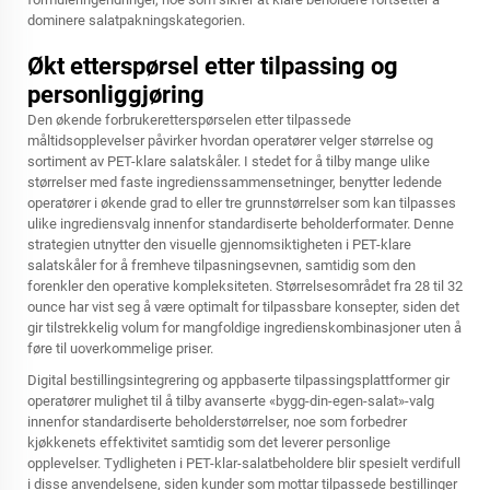
dominere salatpakningskategorien.
Økt etterspørsel etter tilpassing og
personliggjøring
Den økende forbrukeretterspørselen etter tilpassede
måltidsopplevelser påvirker hvordan operatører velger størrelse og
sortiment av PET-klare salatskåler. I stedet for å tilby mange ulike
størrelser med faste ingredienssammensetninger, benytter ledende
operatører i økende grad to eller tre grunnstørrelser som kan tilpasses
ulike ingrediensvalg innenfor standardiserte beholderformater. Denne
strategien utnytter den visuelle gjennomsiktigheten i PET-klare
salatskåler for å fremheve tilpasningsevnen, samtidig som den
forenkler den operative kompleksiteten. Størrelsesområdet fra 28 til 32
ounce har vist seg å være optimalt for tilpassbare konsepter, siden det
gir tilstrekkelig volum for mangfoldige ingredienskombinasjoner uten å
føre til uoverkommelige priser.
Digital bestillingsintegrering og appbaserte tilpassingsplattformer gir
operatører mulighet til å tilby avanserte «bygg-din-egen-salat»-valg
innenfor standardiserte beholderstørrelser, noe som forbedrer
kjøkkenets effektivitet samtidig som det leverer personlige
opplevelser. Tydligheten i PET-klar-salatbeholdere blir spesielt verdifull
i disse anvendelsene, siden kunder som mottar tilpassede bestillinger