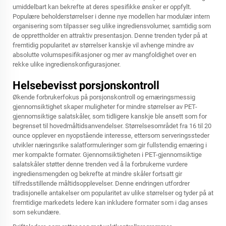
umiddelbart kan bekrefte at deres spesifikke ønsker er oppfylt.
Populære beholderstørrelser i denne nye modellen har modulær intern
organisering som tilpasser seg ulike ingrediensvolumer, samtidig som
de opprettholder en attraktiv presentasjon. Denne trenden tyder på at
fremtidig popularitet av størrelser kanskje vil avhenge mindre av
absolutte volumspesifikasjoner og mer av mangfoldighet over en
rekke ulike ingredienskonfigurasjoner.
Helsebevisst porsjonskontroll
Økende forbrukerfokus på porsjonskontroll og ernæringsmessig
gjennomsiktighet skaper muligheter for mindre størrelser av PET-
gjennomsiktige salatskåler, som tidligere kanskje ble ansett som for
begrenset til hovedmåltidsanvendelser. Størrelsesområdet fra 16 til 20
ounce opplever en nyopstående interesse, ettersom serveringssteder
utvikler næringsrike salatformuleringer som gir fullstendig ernæring i
mer kompakte formater. Gjennomsiktigheten i PET-gjennomsiktige
salatskåler støtter denne trenden ved å la forbrukerne vurdere
ingrediensmengden og bekrefte at mindre skåler fortsatt gir
tilfredsstillende måltidsopplevelser. Denne endringen utfordrer
tradisjonelle antakelser om popularitet av ulike størrelser og tyder på at
fremtidige markedets ledere kan inkludere formater som i dag anses
som sekundære.