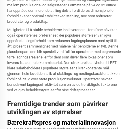
mellom produksjons- og salgssteder. Formatene på 24 og 32 ounce
har oppnådd dominerende stilling delvis fordi deres dimensjonelle
forhold skaper optimal stabilitet ved stabling, noe som reduserer
bruddrater og produkttap.
Muligheten til å stable beholderne inni hverandre i tom fase påvirker
også operatørenes preferanser, der populære størrelser vanligvis
oppnår stablingsforhold som reduserer lagringsplassen med sytti til
åtti prosent sammenlignet med målene når beholderne er fylt. Denne
plassbesparelsen blir spesielt verdifull for operatører med begrensede
tørre lagringsarealer eller for dem som driver flere lokasjoner som
leveres fra sentrale kommissariat. Den strukturelle stivheten til PET-
klare salatbeholdere i populære størrelser sikrer konstante mål
gjennom hele levetiden, slik at stablings- og nestingskarakteristikken
forblir pålitelig over store produksjonsvolumer. Operatører nevner
konsekvent lagringseffektivitet som en av de tre viktigste faktorene
ved valg av beholderstørrelser for sine driftsprosesser.
Fremtidige trender som påvirker
utviklingen av størrelser
Bærekraftspres og materialinnovasjon