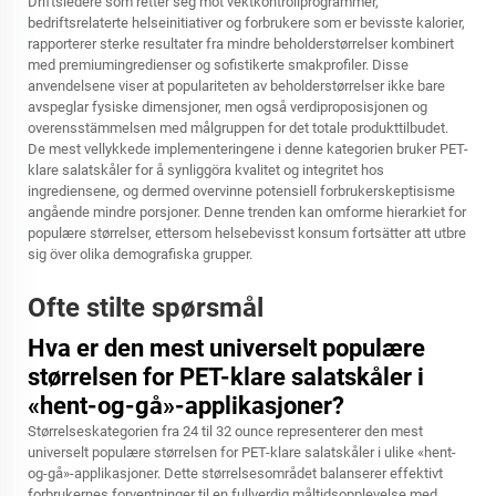
Driftsledere som retter seg mot vektkontrollprogrammer,
bedriftsrelaterte helseinitiativer og forbrukere som er bevisste kalorier,
rapporterer sterke resultater fra mindre beholderstørrelser kombinert
med premiumingredienser og sofistikerte smakprofiler. Disse
anvendelsene viser at populariteten av beholderstørrelser ikke bare
avspeglar fysiske dimensjoner, men også verdiproposisjonen og
overensstämmelsen med målgruppen for det totale produkttilbudet.
De mest vellykkede implementeringene i denne kategorien bruker PET-
klare salatskåler for å synliggöra kvalitet og integritet hos
ingrediensene, og dermed overvinne potensiell forbrukerskeptisisme
angående mindre porsjoner. Denne trenden kan omforme hierarkiet for
populære størrelser, ettersom helsebevisst konsum fortsätter att utbre
sig över olika demografiska grupper.
Ofte stilte spørsmål
Hva er den mest universelt populære
størrelsen for PET-klare salatskåler i
«hent-og-gå»-applikasjoner?
Størrelseskategorien fra 24 til 32 ounce representerer den mest
universelt populære størrelsen for PET-klare salatskåler i ulike «hent-
og-gå»-applikasjoner. Dette størrelsesområdet balanserer effektivt
forbrukernes forventninger til en fullverdig måltidsopplevelse med