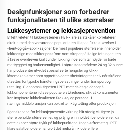
Designfunksjoner som forbedrer
funksjonaliteten til ulike størrelser
Lukkesystemer og lekkasjeprevention
Effektiviteten til lukkesystemer i PET-klare salatskåler korrelaterer
direkte med den vedvarende populariteten til spesifikke størrelser i
«hent-og-gå»-applikasjoner. De mest populære størrelsene inneholder
lokkdesign med sikker passform som skaper pålitelige tetninger uten
å kreve overdreven kraft under lukking, noe som tar høyde for både
mattrygghet og brukervennlighet. I størrelsesområdene 24 og 32 ounce
har produsenter utviklet spesialiserte hengsler og klikk-
låsemekanismer som opprettholder tetthetsintegritet selv når skålene
utsettes for typiske håndteringsbelastninger under transport og
utstilling. Gjennomsiktigheten i PET-materialet gjelder også
lokkomponentene i disse populære størrelsene, slik at konsumenter
kan inspisere lukkekvaliteten før kjøp, og personell i
næringsmiddelbransjen kan bekrefte riktig tetting etter produksjon.
Egenskapene for lekkasjepreventiv virkning blir stadig viktigere jo
større beholderstørrelsen er, og jo tyngre innholdet i beholderen er, da
dette skaper større trykk på lukkepunktene. Ingeniørfremsteg i PET-
klare salatbeholdere har gjort det mulig å inkludere flere