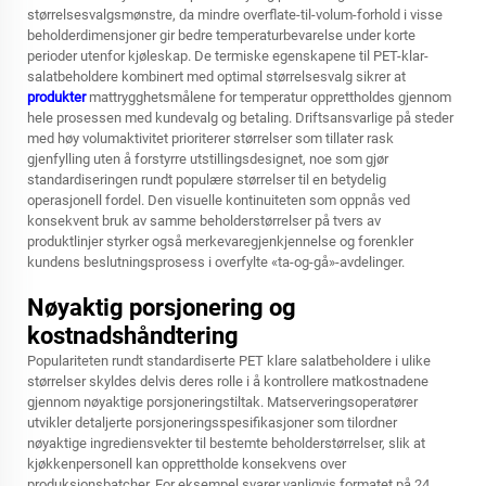
størrelsesvalgsmønstre, da mindre overflate-til-volum-forhold i visse
beholderdimensjoner gir bedre temperaturbevarelse under korte
perioder utenfor kjøleskap. De termiske egenskapene til PET-klar-
salatbeholdere kombinert med optimal størrelsesvalg sikrer at
produkter
mattrygghetsmålene for temperatur opprettholdes gjennom
hele prosessen med kundevalg og betaling. Driftsansvarlige på steder
med høy volumaktivitet prioriterer størrelser som tillater rask
gjenfylling uten å forstyrre utstillingsdesignet, noe som gjør
standardiseringen rundt populære størrelser til en betydelig
operasjonell fordel. Den visuelle kontinuiteten som oppnås ved
konsekvent bruk av samme beholderstørrelser på tvers av
produktlinjer styrker også merkevaregjenkjennelse og forenkler
kundens beslutningsprosess i overfylte «ta-og-gå»-avdelinger.
Nøyaktig porsjonering og
kostnadshåndtering
Populariteten rundt standardiserte PET klare salatbeholdere i ulike
størrelser skyldes delvis deres rolle i å kontrollere matkostnadene
gjennom nøyaktige porsjoneringstiltak. Matserveringsoperatører
utvikler detaljerte porsjoneringsspesifikasjoner som tilordner
nøyaktige ingrediensvekter til bestemte beholderstørrelser, slik at
kjøkkenpersonell kan opprettholde konsekvens over
produksjonsbatcher. For eksempel svarer vanligvis formatet på 24