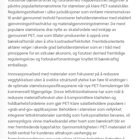
Voksende bærekraftkrav og forbrukernes miljøbevissthet begynner å
påvirke popularitetsmønstrene for størrelser på klare PET-salatskåler.
Reguleringsinitiativer i ulike jurisdiksjoner som innfører minimumskrav
til andel gjenvunnet innhold favoriserer beholderstørrelser med etablert
gjenvinningsinfrastruktur og materialgjenvinningstrømmer. De mest
populære størrelsene drar nytte av skalafordele ved innkjøp av
gjenvunnet PET, noe som tillater produsenter å oppnå sine
bærekraftsmål uten å ofre kostnadseffektivitet. Fremtidsorienterte
aktører velger i økende grad beholderstørrelser som er i tråd med
prinsippene for en sirkulær økonomi, og forutser dermed fremtidige
reguleringskrav og forbrukerforventninger knyttet til bærekraftig
emballasje.
Innovasjonsarbeid med materialer som fokuserer på å redusere
veggtykkelsen uten å svekke strukturell ytelse kan føre til endringer i
de optimale størrelsesspesifikasjonene når nye PET-formuleringer blir
kommersielt tilgjengelige. Disse lettviktsinitiativene har som mål å
redusere materialforbruket uten å kompromittere klarheten og
holdbarhetsfordelene som gjør PET-klare salatbeholdere populære i
«grab-and-go»-applikasjoner. Beholdere i størrelser som vellykket
integrerer lettviktmaterialer samtidig som funksjonaliteten bevares, vil
sannsynligvis vinne markedsandel etter hvert som bærekraft blir en
mer fremtredende kjøpsfaktor. Gjennomsiktigheten i PET-materialet vil
forbli sentral for kundenes attraksjon uavhengig av
formuleringendringer, noe som sikrer at klare beholdere fortsetter å