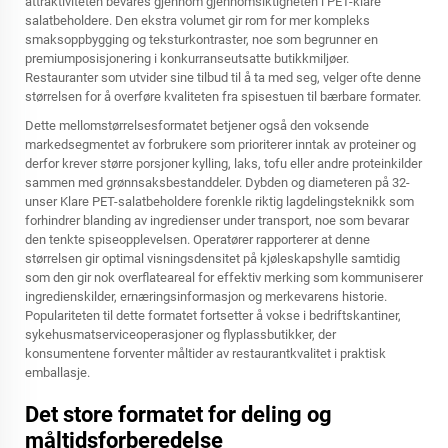
attraktiviteten bevares gjennom gjennomsiktigheten i PET-klare
salatbeholdere. Den ekstra volumet gir rom for mer kompleks
smaksoppbygging og teksturkontraster, noe som begrunner en
premiumposisjonering i konkurranseutsatte butikkmiljøer.
Restauranter som utvider sine tilbud til å ta med seg, velger ofte denne
størrelsen for å overføre kvaliteten fra spisestuen til bærbare formater.
Dette mellomstørrelsesformatet betjener også den voksende
markedsegmentet av forbrukere som prioriterer inntak av proteiner og
derfor krever større porsjoner kylling, laks, tofu eller andre proteinkilder
sammen med grønnsaksbestanddeler. Dybden og diameteren på 32-
unser
Klare PET-salatbeholdere
forenkle riktig lagdelingsteknikk som
forhindrer blanding av ingredienser under transport, noe som bevarar
den tenkte spiseopplevelsen. Operatører rapporterer at denne
størrelsen gir optimal visningsdensitet på kjøleskapshylle samtidig
som den gir nok overflateareal for effektiv merking som kommuniserer
ingredienskilder, ernæringsinformasjon og merkevarens historie.
Populariteten til dette formatet fortsetter å vokse i bedriftskantiner,
sykehusmatserviceoperasjoner og flyplassbutikker, der
konsumentene forventer måltider av restaurantkvalitet i praktisk
emballasje.
Det store formatet for deling og
måltidsforberedelse