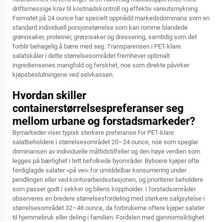
driftsmessige krav til kostnadskontroll og effektiv vareutsmykning.
Formatet på 24 ounce har spesielt oppnådd markedsdominans som en
standard individuell porsjonstørrelse som kan romme blandede
grønnsaker, proteiner, grønnsaker og dressering, samtidig som det
forblir behagelig å bære med seg. Transparensen i PET-klare
salatskåler i dette størrelsesområdet fremhever optimalt
ingrediensenes mangfold og ferskhet, noe som direkte påvirker
kjøpsbeslutningene ved selvkassen.
Hvordan skiller
containerstørrelsespreferanser seg
mellom urbane og forstadsmarkeder?
Bymarkeder viser typisk sterkere preferanse for PET-klare
salatbeholdere i størrelsesområdet 20–24 ounce, noe som speglar
dominansen av individuelle måltidstilfeller og den høye verdien som
legges på bærlighet i tett befolkede byområder. Byboere kjøper ofte
ferdiglagde salater «på vei» for umiddelbar konsumering under
pendlingen eller ved kontorarbeidsstasjonen, og prioriterer beholdere
som passer godt i sekker og bilens koppholder. I forstadsområder
observeres en bredere størrelsesfordeling med sterkere salgsytelse i
størrelsesområdet 32–48 ounce, da forbrukerne oftere kjøper salater
til hjemmebruk eller deling i familien. Fordelen med gjennomsiktighet