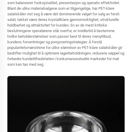
som balanserer funksjonalitet, presentasjon og operativ effektivitet.
Blant de ulike materialvalgene som er tilgjengelige, har PET-klare
salatskåler vist seg å være det dominerende valget for salg av fersk
salat, takket være deres krystallklare gjennomsiktighet, strukturelle
holdbarhet og attraktivitet for kunden. En av de mest kritiske
beslutningene operatørene står overfor, er imidlertid å bestemme
hvilke beholderstørrelser som passer best til deres menytilbud,
kundens forventninger og porsjoneringstrategier. Å forstå
popularitetsmønstrene for ulike størrelser av PET-klare salatskåler gir
bedrifter mulighet til å optimere lagerbeholdningen, redusere søppel og
forbedre kundetilfredsheten i konkurranseutsatte markeder for mat
som kan tas med seg.