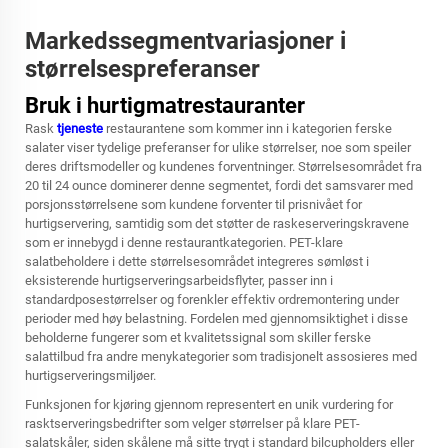
Markedssegmentvariasjoner i
størrelsespreferanser
Bruk i hurtigmatrestauranter
Rask
tjeneste
restaurantene som kommer inn i kategorien ferske
salater viser tydelige preferanser for ulike størrelser, noe som speiler
deres driftsmodeller og kundenes forventninger. Størrelsesområdet fra
20 til 24 ounce dominerer denne segmentet, fordi det samsvarer med
porsjonsstørrelsene som kundene forventer til prisnivået for
hurtigservering, samtidig som det støtter de raskeserveringskravene
som er innebygd i denne restaurantkategorien. PET-klare
salatbeholdere i dette størrelsesområdet integreres sømløst i
eksisterende hurtigserveringsarbeidsflyter, passer inn i
standardposestørrelser og forenkler effektiv ordremontering under
perioder med høy belastning. Fordelen med gjennomsiktighet i disse
beholderne fungerer som et kvalitetssignal som skiller ferske
salattilbud fra andre menykategorier som tradisjonelt assosieres med
hurtigserveringsmiljøer.
Funksjonen for kjøring gjennom representert en unik vurdering for
rasktserveringsbedrifter som velger størrelser på klare PET-
salatskåler, siden skålene må sitte trygt i standard bilcupholders eller