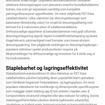
Alternative tilnærminger i populære beholderstørrelser inkluderer
uttakbare dressingskopper som plasseres innenfor hovedbeholderens
hulrom, noe som gir separasjon samtidig som kompakte
pakningsdimensjoner opprettholdes. De mest vellykkede PET-klare
salatbeholderne i ulike størrelser har dressingsløsninger som
balanserer tilstrekkelig volum for smakfull dressingspåføring mot
behovet for å maksimere plass til salatbestanddelene.
Driftsansvarlige rapporterer at beholderstørrelser med godt utformet
dressingsintegrering oppnår høyere kundetilfredshetspoeng og lavere
klagefrekvens sammenlignet med formater som krever ekstern
dressingspakning. Den pågående utviklingen av dressingsfagdesign i
populære størrelser speiler produsentenes respons på
tilbakemeldinger fra driftsansvarlige og innsatsen for å skille seg ut
fra konkurrentene.
Staplebarhet og lagringseffektivitet
Stabelbarhetskarakteristikken til ulike størrelser av PET klare
salatbeholdere påvirker betydelig deres popularitet blant operatører
som håndterer begrenset forberedelses- og lagringsplass. De mest
populære størrelsene har kantdesign og dimensjonelle spesifikasjoner
som muliggjør stabil stabling opp til tolv enheter i høyden uten å
kompromittere strukturell integritet eller øke risikoen for velting. Denne
stabelingseffektiviteten påvirker direkte kjøkkenets arbeidsflyt,
utnyttelsen av kjøleskapets lagringskapasitet og transportlogistikken