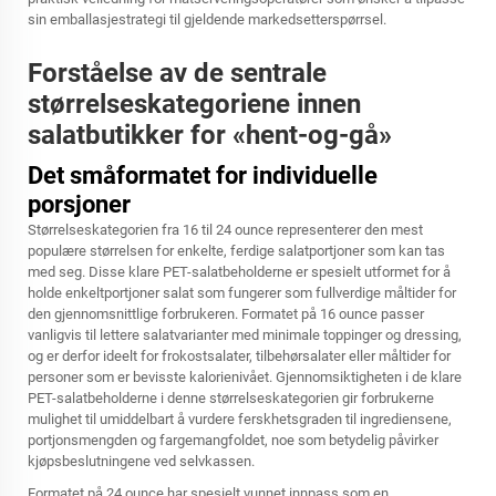
sin emballasjestrategi til gjeldende markedsetterspørrsel.
Forståelse av de sentrale
størrelseskategoriene innen
salatbutikker for «hent-og-gå»
Det småformatet for individuelle
porsjoner
Størrelseskategorien fra 16 til 24 ounce representerer den mest
populære størrelsen for enkelte, ferdige salatportjoner som kan tas
med seg. Disse klare PET-salatbeholderne er spesielt utformet for å
holde enkeltportjoner salat som fungerer som fullverdige måltider for
den gjennomsnittlige forbrukeren. Formatet på 16 ounce passer
vanligvis til lettere salatvarianter med minimale toppinger og dressing,
og er derfor ideelt for frokostsalater, tilbehørsalater eller måltider for
personer som er bevisste kalorienivået. Gjennomsiktigheten i de klare
PET-salatbeholderne i denne størrelseskategorien gir forbrukerne
mulighet til umiddelbart å vurdere ferskhetsgraden til ingrediensene,
portjonsmengden og fargemangfoldet, noe som betydelig påvirker
kjøpsbeslutningene ved selvkassen.
Formatet på 24 ounce har spesielt vunnet innpass som en