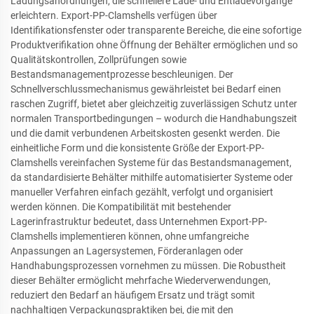
Ladungsanordnungen, die schnellere Lade- und Entladevorgänge
erleichtern. Export-PP-Clamshells verfügen über
Identifikationsfenster oder transparente Bereiche, die eine sofortige
Produktverifikation ohne Öffnung der Behälter ermöglichen und so
Qualitätskontrollen, Zollprüfungen sowie
Bestandsmanagementprozesse beschleunigen. Der
Schnellverschlussmechanismus gewährleistet bei Bedarf einen
raschen Zugriff, bietet aber gleichzeitig zuverlässigen Schutz unter
normalen Transportbedingungen – wodurch die Handhabungszeit
und die damit verbundenen Arbeitskosten gesenkt werden. Die
einheitliche Form und die konsistente Größe der Export-PP-
Clamshells vereinfachen Systeme für das Bestandsmanagement,
da standardisierte Behälter mithilfe automatisierter Systeme oder
manueller Verfahren einfach gezählt, verfolgt und organisiert
werden können. Die Kompatibilität mit bestehender
Lagerinfrastruktur bedeutet, dass Unternehmen Export-PP-
Clamshells implementieren können, ohne umfangreiche
Anpassungen an Lagersystemen, Förderanlagen oder
Handhabungsprozessen vornehmen zu müssen. Die Robustheit
dieser Behälter ermöglicht mehrfache Wiederverwendungen,
reduziert den Bedarf an häufigem Ersatz und trägt somit
nachhaltigen Verpackungspraktiken bei, die mit den