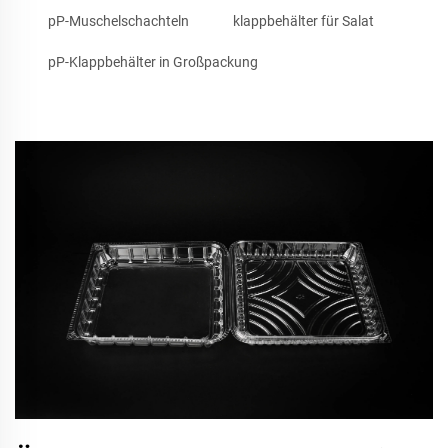
pP-Muschelschachteln
klappbehälter für Salat
pP-Klappbehälter in Großpackung