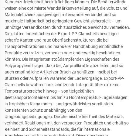
Kundenzufriedenheit beeinträchtigen können. Die Behälterwände
weisen eine optimierte Wandstärkenverteilung auf, die Schutz und
Materialeffizienz ausgewogen miteinander verbindet und so
maximale Haltbarkeit bei geringstem Gewicht sicherstellt – um
unnötige Versandkosten durch zusätzliches Gewicht zu vermeiden.
Die glatten Innenflächen der Export-PP-Clamshells beseitigen
scharfe Kanten und raue Oberflächenstrukturen, die bei
Transportvibrationen und manueller Handhabung empfindliche
Produkte zerkratzen, verbeulen oder anderweitig beschädigen
könnten. Die integrierten stoßdämpfenden Eigenschaften des
Polypropylens tragen dazu bei, Aufprallkräfte abzuleiten und so
auch empfindliche Artikel vor Bruch zu schützen – selbst bei
Stürzen oder Aufprallen während der Ladevorgänge. Export-PP-
Clamshells bewahren ihre schützende Integrität über extreme
Temperaturbereiche hinweg – von tiefgekühlten
Seetransportcontainern bis hin zu Hochtemperatur-Lageranlagen
in tropischen Klimazonen – und gewährleisten somit stets
konsistenten Schutz unabhängig von den
Umgebungsbedingungen. Die chemische Inertheit des Materials
verhindert Reaktionen mit den verpackten Produkten und erhält so
Reinheit und Sicherheitsstandards, die für internationale
Handelsvorschriften erforderlich sind. Diese überlegene