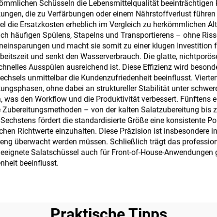
mlichen Schüsseln die Lebensmittelqualität beeinträchtigen k
ungen, die zu Verfärbungen oder einem Nährstoffverlust führen
el die Ersatzkosten erheblich im Vergleich zu herkömmlichen Alte
lich häufigen Spülens, Stapelns und Transportierens – ohne Ri
eneinsparungen und macht sie somit zu einer klugen Investition 
rbeitszeit und senkt den Wasserverbrauch. Die glatte, nichtporö
hnelles Ausspülen ausreichend ist. Diese Effizienz wird besond
chsels unmittelbar die Kundenzufriedenheit beeinflusst. Vierten
ungsphasen, ohne dabei an struktureller Stabilität unter schw
was den Workflow und die Produktivität verbessert. Fünftens er
e Zubereitungsmethoden – von der kalten Salatzubereitung bis 
. Sechstens fördert die standardisierte Größe eine konsistente P
hen Richtwerte einzuhalten. Diese Präzision ist insbesondere 
eng überwacht werden müssen. Schließlich trägt das profession
geeignete Salatschüssel auch für Front-of-House-Anwendungen ge
heit beeinflusst.
Praktische Tipps