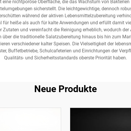
rt eine nichtporöse Oberfläche, die das Wachstum von Bakterien
elumgebungen sicherstellt. Die leichtgewichtige, dennoch robus
rschütten während der aktiven Lebensmittelzubereitung verhinde
 für heiße als auch für kalte Anwendungen und erfüllt damit viel
r Zutaten und vereinfacht die Reinigung erheblich, wodurch de
en über die traditionelle Salatzubereitung hinaus bis hin zum Ma
ren verschiedener kalter Speisen. Die Vielseitigkeit der leben
ster, Buffetbetriebe, Schulcafeterien und Einrichtungen der Ve
Qualitäts- und Sicherheitsstandards oberste Priorität haben.
Neue Produkte