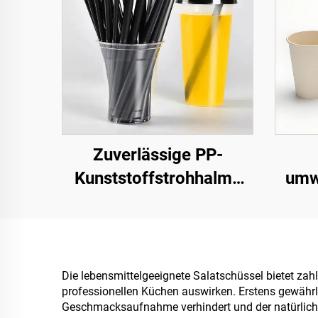
Zuverlässige PP-
Kunststoffstrohhalme
umw
für den täglichen
Ka
Gebrauch
Die lebensmittelgeeignete Salatschüssel bietet zahlre
professionellen Küchen auswirken. Erstens gewähr
Geschmacksaufnahme verhindert und der natürliche