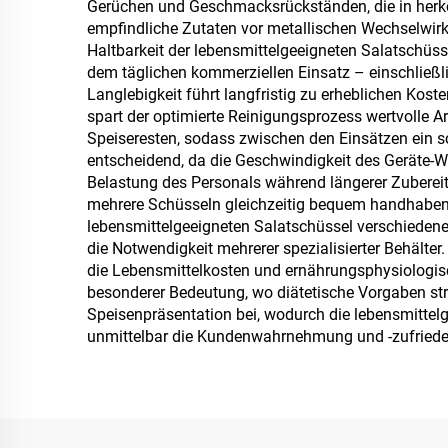
Gerüchen und Geschmacksrückständen, die in herköm
empfindliche Zutaten vor metallischen Wechselwirk
Haltbarkeit der lebensmittelgeeigneten Salatschüss
dem täglichen kommerziellen Einsatz – einschließ
Langlebigkeit führt langfristig zu erheblichen Kost
spart der optimierte Reinigungsprozess wertvolle A
Speiseresten, sodass zwischen den Einsätzen ein sc
entscheidend, da die Geschwindigkeit des Geräte-We
Belastung des Personals während längerer Zubereit
mehrere Schüsseln gleichzeitig bequem handhaben, 
lebensmittelgeeigneten Salatschüssel verschieden
die Notwendigkeit mehrerer spezialisierter Behälter
die Lebensmittelkosten und ernährungsphysiologisc
besonderer Bedeutung, wo diätetische Vorgaben str
Speisenpräsentation bei, wodurch die lebensmittel
unmittelbar die Kundenwahrnehmung und -zufrieden