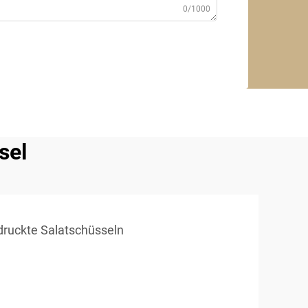
0/1000
sel
druckte Salatschüsseln