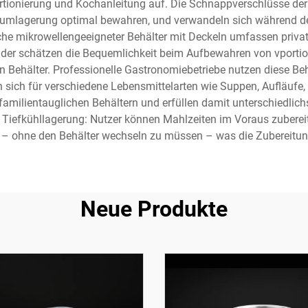
rtionierung und Kochanleitung auf. Die Schnappverschlüsse der D
umlagerung optimal bewahren, und verwandeln sich während des 
e mikrowellengeeigneter Behälter mit Deckeln umfassen priv
der schätzen die Bequemlichkeit beim Aufbewahren von vporti
en Behälter. Professionelle Gastronomiebetriebe nutzen diese Be
n sich für verschiedene Lebensmittelarten wie Suppen, Aufläufe,
 familientauglichen Behältern und erfüllen damit unterschiedlic
die Tiefkühllagerung: Nutzer können Mahlzeiten im Voraus zubere
 ohne den Behälter wechseln zu müssen – was die Zubereitung 
Neue Produkte