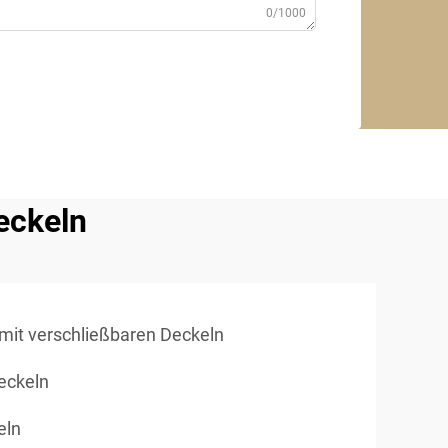
0/1000
eckeln
mit verschließbaren Deckeln
eckeln
eln