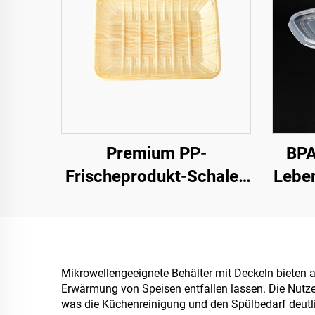
Premium PP-
BPA
Frischeprodukt-Schalen
Leben
für Obst, Gemüse und
Fleisch
Le
Mikrowellengeeignete Behälter mit Deckeln bieten 
Erwärmung von Speisen entfallen lassen. Die Nutze
was die Küchenreinigung und den Spülbedarf deutli