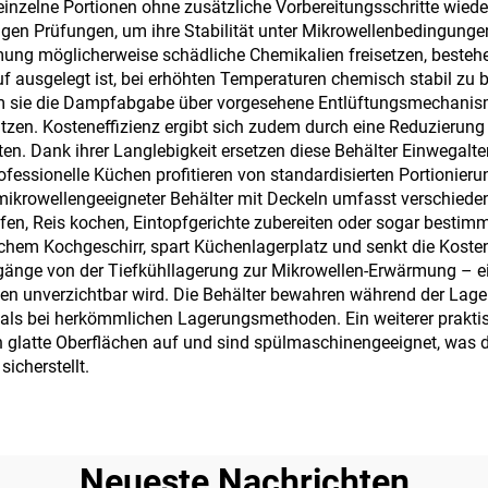
einzelne Portionen ohne zusätzliche Vorbereitungsschritte wieder
rengen Prüfungen, um ihre Stabilität unter Mikrowellenbedingung
mung möglicherweise schädliche Chemikalien freisetzen, besteh
uf ausgelegt ist, bei erhöhten Temperaturen chemisch stabil zu 
 sie die Dampfabgabe über vorgesehene Entlüftungsmechanisme
zen. Kosteneffizienz ergibt sich zudem durch eine Reduzierun
en. Dank ihrer Langlebigkeit ersetzen diese Behälter Einwegalte
ofessionelle Küchen profitieren von standardisierten Portionier
t mikrowellengeeigneter Behälter mit Deckeln umfasst verschied
 Reis kochen, Eintopfgerichte zubereiten oder sogar bestimmt
lichem Kochgeschirr, spart Küchenlagerplatz und senkt die Kost
gänge von der Tiefkühllagerung zur Mikrowellen-Erwärmung – ei
ten unverzichtbar wird. Die Behälter bewahren während der Lag
 als bei herkömmlichen Lagerungsmethoden. Ein weiterer praktisc
 glatte Oberflächen auf und sind spülmaschinengeeignet, was d
icherstellt.
Neueste Nachrichten