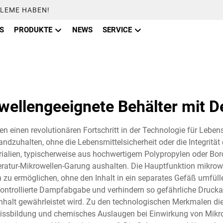
BLEME HABEN!
S
PRODUKTE
NEWS
SERVICE
wellengeeignete Behälter mit D
len einen revolutionären Fortschritt in der Technologie für Leb
andzuhalten, ohne die Lebensmittelsicherheit oder die Integrität
alien, typischerweise aus hochwertigem Polypropylen oder Boros
ratur-Mikrowellen-Garung aushalten. Die Hauptfunktion mikrowel
u ermöglichen, ohne den Inhalt in ein separates Gefäß umfülle
ne kontrollierte Dampfabgabe und verhindern so gefährliche Druc
alt gewährleistet wird. Zu den technologischen Merkmalen diese
sbildung und chemisches Auslaugen bei Einwirkung von Mikrow