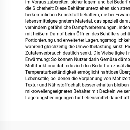
im Voraus zubereiten, sicher lagern und bei Bedarf 
die Sicherheit: Diese Behälter unterziehen sich st
herkömmlichen Kunststoffbehältern, die bei Erwär
lebensmittelgeeignetem Material, das speziell dara
verhindern gefährliche Dampfverbrennungen, indem
mit heißem Dampf beim Öffnen des Behälters schüt
Portionierung und erweiterter Lagerungsmöglichkeit
während gleichzeitig die Umweltbelastung sinkt. Pr
Zutatenverbrauch deutlich senkt. Die Vielseitigkei
Erwärmung: So können Nutzer darin Gemüse dämpfen,
Multifunktionalität reduziert den Bedarf an zusätz
Temperaturbeständigkeit ermöglicht nahtlose Über
Lebensstile, bei denen die Vorplanung von Mahlzei
Textur und Nährstoffgehalt besser erhalten bleiben
mikrowellengeeigneten Behälter mit Deckeln weisen
Lagerungsbedingungen für Lebensmittel dauerhaft s