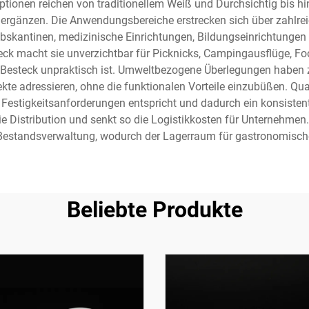
tionen reichen von traditionellem Weiß und Durchsichtig bis hi
rgänzen. Die Anwendungsbereiche erstrecken sich über zahlreic
iebskantinen, medizinische Einrichtungen, Bildungseinrichtungen
eck macht sie unverzichtbar für Picknicks, Campingausflüge, Fo
Besteck unpraktisch ist. Umweltbezogene Überlegungen haben 
kte adressieren, ohne die funktionalen Vorteile einzubüßen. Qu
stigkeitsanforderungen entspricht und dadurch ein konsistentes
ie Distribution und senkt so die Logistikkosten für Unternehme
Bestandsverwaltung, wodurch der Lagerraum für gastronomische 
Beliebte Produkte