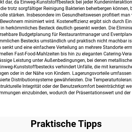
kt dar, da Einweg-Kunststoffbesteck bei jeder Kundeninteraktion
ie trotz sorgfältiger Reinigung Bakterien beherbergen können, b
olle stärken. Insbesondere im Gesundheitswesen profitiert man 
Bewohnern minimiert wird. Kosteneffizienz ergibt sich durch E
en in herkömmliches Besteck deutlich gesenkt werden. Die Elimin
rsehbare Budgetplanung für Restaurantmanager und Eventplaner.
ömmlichen Bestecks umständlich und praktisch nicht machbar ist
 senkt und eine einfachere Verteilung an mehrere Standorte ermö
ellen Fast-Food-Mahlzeiten bis hin zu eleganten Catering-Verans
rlässige Leistung unter Außenbedingungen, bei denen metallisc
inweg-Kunststoffbestecks verhindert Unfälle, die mit keramische
ungen oder in der Nähe von Kindern. Lagerungsvorteile umfassen
ierte Distributionsysteme gewährleisten. Die Temperaturtoleran
trukturelle Integrität oder der Benutzerkomfort beeinträchtigt w
mmungen einzubinden, wodurch der Präsentationswert und der M
Praktische Tipps