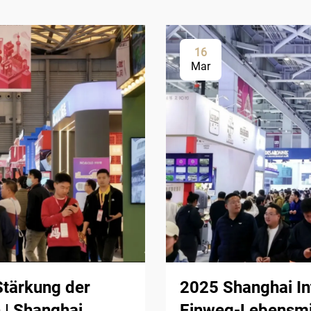
16
Mar
Stärkung der
2025 Shanghai Int
 | Shanghai
Einweg-Lebensmi