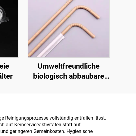
eie
Umweltfreundliche
lter
biologisch abbaubare
Strohhalme – Die
verantwortungsvolle
Wahl
e Reinigungsprozesse vollständig entfallen lässt.
 auf Kernserviceaktivitäten statt auf
ät und geringeren Gemeinkosten. Hygienische