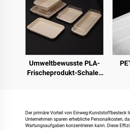
Umweltbewusste PLA-
PET
Frischeprodukt-Schalen
– nachhaltig
P
präsentieren, verkaufen
und lagern
F
Der primäre Vorteil von Einweg-Kunststoffbesteck l
Unternehmen sparen erhebliche Personalkosten, da s
Wartungsaufgaben konzentrieren kann. Diese Effizie