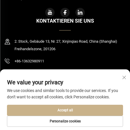
KONTAKTIEREN SIE UNS
2. Stock, Gebäude 13, Nr. 27, Xinjinqiao Road, China (Shanghai)
Freihandelszone, 201206
+86-13632980911
[email protected]
We value your privacy
We use cookies and similar tools to provide our services. If you
don't want to accept all cookies, click Personalize cookies.
Urheberrecht © 2026 Shanghai Bolooming Technology Co., Ltd. Alle Rechte
vorbehalten.
Datenschutzrichtlinie
Accept all
Personalize cookies
STARTSEITE
PRODUKTE
E-MAIL
TELEFON