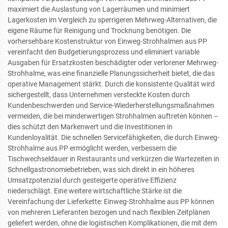
maximiert die Auslastung von Lagerräumen und minimiert
Lagerkosten im Vergleich zu sperrigeren Mehrweg-Alternativen, die
eigene Räume für Reinigung und Trocknung benötigen. Die
vorhersehbare Kostenstruktur von Einweg-Strohhalmen aus PP
vereinfacht den Budgetierungsprozess und eliminiert variable
Ausgaben für Ersatzkosten beschädigter oder verlorener Mehrweg-
Strohhalme, was eine finanzielle Planungssicherheit bietet, die das
operative Management stärkt. Durch die konsistente Qualität wird
sichergestellt, dass Unternehmen versteckte Kosten durch
Kundenbeschwerden und Service-Wiederherstellungsmaßnahmen
vermeiden, die bei minderwertigen Strohhalmen auftreten können –
dies schützt den Markenwert und die Investitionen in
Kundenloyalität. Die schnellen Servicefähigkeiten, die durch Einweg-
Strohhalme aus PP ermöglicht werden, verbessern die
Tischwechseldauer in Restaurants und verkürzen die Wartezeiten in
Schnellgastronomiebetrieben, was sich direkt in ein höheres
Umsatzpotenzial durch gesteigerte operative Effizienz
niederschlägt. Eine weitere wirtschaftliche Stärke ist die
Vereinfachung der Lieferkette: Einweg-Strohhalme aus PP können
von mehreren Lieferanten bezogen und nach flexiblen Zeitplänen
geliefert werden, ohne die logistischen Komplikationen, die mit dem