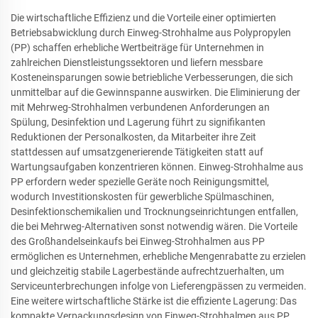
Die wirtschaftliche Effizienz und die Vorteile einer optimierten
Betriebsabwicklung durch Einweg-Strohhalme aus Polypropylen
(PP) schaffen erhebliche Wertbeiträge für Unternehmen in
zahlreichen Dienstleistungssektoren und liefern messbare
Kosteneinsparungen sowie betriebliche Verbesserungen, die sich
unmittelbar auf die Gewinnspanne auswirken. Die Eliminierung der
mit Mehrweg-Strohhalmen verbundenen Anforderungen an
Spülung, Desinfektion und Lagerung führt zu signifikanten
Reduktionen der Personalkosten, da Mitarbeiter ihre Zeit
stattdessen auf umsatzgenerierende Tätigkeiten statt auf
Wartungsaufgaben konzentrieren können. Einweg-Strohhalme aus
PP erfordern weder spezielle Geräte noch Reinigungsmittel,
wodurch Investitionskosten für gewerbliche Spülmaschinen,
Desinfektionschemikalien und Trocknungseinrichtungen entfallen,
die bei Mehrweg-Alternativen sonst notwendig wären. Die Vorteile
des Großhandelseinkaufs bei Einweg-Strohhalmen aus PP
ermöglichen es Unternehmen, erhebliche Mengenrabatte zu erzielen
und gleichzeitig stabile Lagerbestände aufrechtzuerhalten, um
Serviceunterbrechungen infolge von Lieferengpässen zu vermeiden.
Eine weitere wirtschaftliche Stärke ist die effiziente Lagerung: Das
kompakte Verpackungsdesign von Einweg-Strohhalmen aus PP