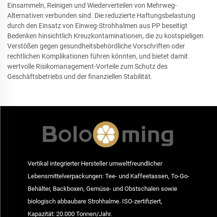
Einsammeln, Reinigen und Wiederverteilen von Mehrweg-
Alternativen verbunden sind. Die reduzierte Haftungsbelastung
durch den Einsatz von Einweg-Strohhalmen aus PP beseitigt
Bedenken hinsichtlich Kreuzkontaminationen, die zu kostspieligen
Verstößen gegen gesundheitsbehördliche Vorschriften oder
rechtlichen Komplikationen führen könnten, und bietet damit
wertvolle Risikomanagement-Vorteile zum Schutz des
Geschäftsbetriebs und der finanziellen Stabilität.
Vertikal integrierter Hersteller umweltfreundlicher
Lebensmittelverpackungen: Tee- und Kaffeetassen, To-Go-
Behälter, Backboxen, Gemüse- und Obstschalen sowie
biologisch abbaubare Strohhalme. ISO-zertifiziert,
Kapazität: 20.000 Tonnen/Jahr.