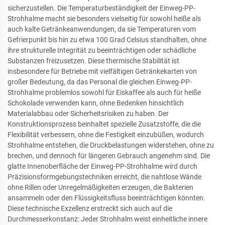
sicherzustellen. Die Temperaturbeständigkeit der Einweg-PP-
Strohhalme macht sie besonders vielseitig für sowohl heiße als
auch kalte Getränkeanwendungen, da sie Temperaturen vom
Gefrierpunkt bis hin zu etwa 100 Grad Celsius standhalten, ohne
ihre strukturelle Integrität zu beeinträchtigen oder schädliche
Substanzen freizusetzen. Diese thermische Stabilität ist
insbesondere für Betriebe mit vielfältigen Getränkekarten von
großer Bedeutung, da das Personal die gleichen Einweg-PP-
Strohhalme problemlos sowohl für Eiskaffee als auch für heiße
Schokolade verwenden kann, ohne Bedenken hinsichtlich
Materialabbau oder Sicherheitsrisiken zu haben. Der
Konstruktionsprozess beinhaltet spezielle Zusatzstoffe, die die
Flexibilität verbessern, ohne die Festigkeit einzubüßen, wodurch
Strohhalme entstehen, die Druckbelastungen widerstehen, ohne zu
brechen, und dennoch für längeren Gebrauch angenehm sind. Die
glatte Innenoberfläche der Einweg-PP-Strohhalme wird durch
Präzisionsformgebungstechniken erreicht, die nahtlose Wände
ohne Rillen oder Unregelmäßigkeiten erzeugen, die Bakterien
ansammeln oder den Flüssigkeitsfluss beeinträchtigen könnten.
Diese technische Exzellenz erstreckt sich auch auf die
Durchmesserkonstanz: Jeder Strohhalm weist einheitliche innere