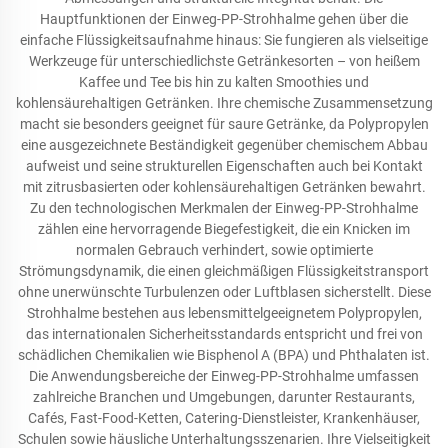
Hauptfunktionen der Einweg-PP-Strohhalme gehen über die
einfache Flüssigkeitsaufnahme hinaus: Sie fungieren als vielseitige
Werkzeuge für unterschiedlichste Getränkesorten – von heißem
Kaffee und Tee bis hin zu kalten Smoothies und
kohlensäurehaltigen Getränken. Ihre chemische Zusammensetzung
macht sie besonders geeignet für saure Getränke, da Polypropylen
eine ausgezeichnete Beständigkeit gegenüber chemischem Abbau
aufweist und seine strukturellen Eigenschaften auch bei Kontakt
mit zitrusbasierten oder kohlensäurehaltigen Getränken bewahrt.
Zu den technologischen Merkmalen der Einweg-PP-Strohhalme
zählen eine hervorragende Biegefestigkeit, die ein Knicken im
normalen Gebrauch verhindert, sowie optimierte
Strömungsdynamik, die einen gleichmäßigen Flüssigkeitstransport
ohne unerwünschte Turbulenzen oder Luftblasen sicherstellt. Diese
Strohhalme bestehen aus lebensmittelgeeignetem Polypropylen,
das internationalen Sicherheitsstandards entspricht und frei von
schädlichen Chemikalien wie Bisphenol A (BPA) und Phthalaten ist.
Die Anwendungsbereiche der Einweg-PP-Strohhalme umfassen
zahlreiche Branchen und Umgebungen, darunter Restaurants,
Cafés, Fast-Food-Ketten, Catering-Dienstleister, Krankenhäuser,
Schulen sowie häusliche Unterhaltungsszenarien. Ihre Vielseitigkeit