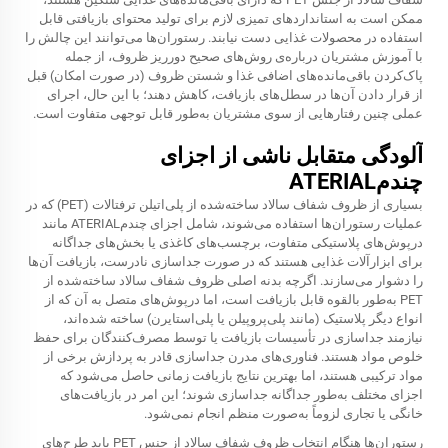
ممکن است به استانداردهای تمیزی لازم برای تولید محتوای بازیافتی قابل
استفاده در محصولات غذایی دست نیابند. رستوران‌ها می‌توانند این چالش را
با آموزش مشتریان درباره‌ی روش‌های صحیح دورریز ظروف، از جمله
پاک‌کردن باقی‌مانده‌های اضافی غذا و شستن ظروف (در صورت امکان) قبل
از قرار دادن آن‌ها در سطل‌های بازیافت، کاهش دهند؛ با این حال، اجرای
عملی چنین رفتارهایی از سوی مشتریان به‌طور قابل توجهی متفاوت است.
آلودگی متقابل ناشی از اجزای
چندمATERIAL
بسیاری از ظروف شفاف سالاد ساخته‌شده از پلی‌اتیلن ترفتالات (PET) که در
عملیات رستوران‌ها استفاده می‌شوند، شامل اجزای چندمATERIAL مانند
درپوش‌های پلاستیکی متفاوت، برچسب‌های کاغذی یا بخش‌های جداگانه
برای ابزارآلات غذایی هستند که در صورت جداسازی نادرست، بازیافت آن‌ها
را دشوار می‌سازند. اگرچه بدنه اصلی ظروف شفاف سالاد ساخته‌شده از
PET به‌طور بالقوه قابل بازیافت است، اما درپوش‌های متصل به آن که از
انواع دیگر پلاستیک (مانند پلی‌پروپیلن یا پلی‌استایرن) ساخته شده‌اند،
نیازمند جداسازی در تأسیسات بازیافت یا توسط مصرف‌کنندگان برای حفظ
خلوص مواد هستند. فناوری‌های مدرن جداسازی قادر به پردازش برخی از
مواد ترکیبی هستند، اما بهترین نتایج بازیافت زمانی حاصل می‌شود که
اجزای مختلف به‌طور جداگانه جداسازی شوند؛ این امر در بازیافت‌های
خانگی یا تجاری لزوماً به‌صورت منظم انجام نمی‌شود.
رستوران‌ها هنگام انتخاب ظروف شفاف سالاد از جنس PET باید طرح‌های