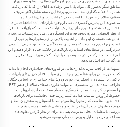
برنامه‌های بازیافت شهری در سراسر آمریکای شمالی، اروپا و بسیاری از
مناطق دیگر به‌طور کلی مواد پلی‌اتیلن ترفتالات (PET) را که با کد بازیافت
شماره ۱ علامت‌گذاری شده‌اند، می‌پذیرند؛ این دسته شامل اکثر ظروف
شفاف سالاد از جنس PET است که در عملیات رستوران‌ها استفاده
می‌شوند. این پذیرش گسترده ناشی از وجود بازارهای ا established برای
PET بازیافت‌شده و فناوری‌های پردازش اثبات‌شده است که بازیافت PET را
از نظر اقتصادی مقرون‌به‌صرفه برای ایستگاه‌های مدیریت پسماند می‌سازد.
عامل شناخته‌شدن این ماده از اهمیت بالایی برای رستوران‌ها برخوردار
است، زیرا بدین معناست که مشتریان معمولاً می‌توانند این ظروف را بدون
سردرگمی در سطل‌های استاندارد بازیافت در حاشیه خیابان قرار دهند و این
امر نسبت مشارکت را در مقایسه با موادی که کمتر مورد بازیافت قرار
می‌گیرند، افزایش می‌دهد.
تسهیلات بازیافت سرمایه‌گذاری‌هایی در فناوری‌های جداسازی انجام داده‌اند
که به‌طور خاص برای شناسایی و جداسازی مواد PET از جریان‌های بازیافت
ترکیبی با استفاده از اسکنرهای نوری و روش‌های جداسازی بر اساس چگالی
طراحی شده‌اند. این سیستم‌ها می‌توانند ظروف شفاف سالاد از جنس PET
را به‌صورت کارآمد از سایر پلاستیک‌ها و مواد تشخیص داده و آن‌ها را به
خطوط فرآورش مناسب هدایت کنند. زیرساخت ایجادشده برای بازیافت
PET بدین معناست که رستوران‌ها می‌توانند با اطمینان به مشتریان اطلاع
دهند که ظروف سالاد آن‌ها در اکثر جوامع قابل بازیافت هستند، هرچند
بررسی با مقامات محلی مدیریت پسماند برای در نظر گرفتن تفاوت‌های
منطقه‌ای در مواد قابل پذیرش همچنان توصیه می‌شود.