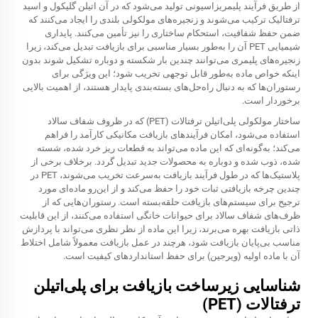
از طریق فرآیند پلیمریزاسیونی تولید می‌شود که در آن اتیلن گلیکول و اسید
ترفتالیک ترکیب می‌شوند و زنجیره‌های مولکولی بلندی را ایجاد می‌کنند که
ضمن حفظ شفافیت، استحکام ساختاری را نیز تأمین می‌کنند. پایداری
شیمیایی PET آن را به‌طور بسیار مناسبی برای بازیافت تبدیل می‌کند، زیرا
زنجیره‌های پلیمری می‌توانند چندین بار شکسته و دوباره تشکیل شوند بدون
اینکه خواص ماده به‌طور قابل توجهی تخریب شود؛ این ویژگی برای
رستوران‌ها که به دنبال راه‌حل‌های بسته‌بندی پایدار هستند، از اهمیت بالایی
برخوردار است.
ساختار مولکولی پلی‌اتیلن ترفتالات (PET) که در ظروف شفاف سالاد
استفاده می‌شود، امکان فرآیندهای بازیافت مکانیکی کارآمد را فراهم
می‌کند؛ به‌گونه‌ای که این ماده می‌تواند به قطعات ریز خرد شده، شسته
شده، ذوب شده و دوباره به محصولات جدید تبدیل گردد. برخلاف برخی از
پلاستیک‌ها که در طول فرآیند بازیافت به‌سرعت تخریب می‌شوند، PET در
چندین چرخه بازیافتی ثبات خود را حفظ می‌کند و از این‌رو ماده‌ای مورد
ترجیح برای سیستم‌های بازیافت حلقه‌بسته است. رستوران‌هایی که از
ظرف‌های شفاف سالاد برای حیوانات خانگی
استفاده می‌کنند، از این قابلیت
ذاتی بازیافت بهره می‌برند، زیرا این ماده از نظر نظری می‌تواند با پردازش
مناسب بی‌پایان بازیافت شود، هرچند در عمل بازیافت معمولاً شامل اختلاط
آن با ماده اولیه (ویرجین) برای حفظ استانداردهای کیفیت است.
شناسایی زیرساخت بازیافت برای پلی‌اتیلن
ترفتالات (PET)