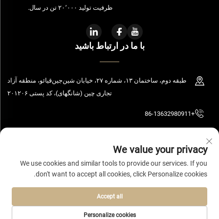
ظرفیت تولید ۲۰٬۰۰۰ تن در سال.
با ما در ارتباط باشید
طبقه دوم، ساختمان ۱۳، شماره ۲۷، خیابان شین‌جین‌قیائو، منطقه آزاد
تجاری چین (شانگهای)، کد پستی ۲۰۱۲۰۶
+86-13632980911
[email protected]
We value your privacy
We use cookies and similar tools to provide our services. If you
don't want to accept all cookies, click Personalize cookies.
حقوق مالکیت © ۲۰۲۶ شرکت فناوری شانگهای بولومینگ محدود، ش.م.م. تمامی
حقوق محفوظ است.
سیاست حفظ حریم خصوصی
Accept all
Personalize cookies