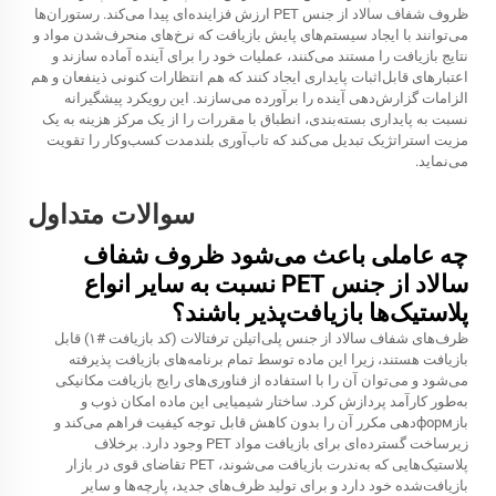
ظروف شفاف سالاد از جنس PET ارزش فزاینده‌ای پیدا می‌کند. رستوران‌ها
می‌توانند با ایجاد سیستم‌های پایش بازیافت که نرخ‌های منحرف‌شدن مواد و
نتایج بازیافت را مستند می‌کنند، عملیات خود را برای آینده آماده سازند و
اعتبارهای قابل‌اثبات پایداری ایجاد کنند که هم انتظارات کنونی ذینفعان و هم
الزامات گزارش‌دهی آینده را برآورده می‌سازند. این رویکرد پیشگیرانه
نسبت به پایداری بسته‌بندی، انطباق با مقررات را از یک مرکز هزینه به یک
مزیت استراتژیک تبدیل می‌کند که تاب‌آوری بلندمدت کسب‌وکار را تقویت
می‌نماید.
سوالات متداول
چه عاملی باعث می‌شود ظروف شفاف
سالاد از جنس PET نسبت به سایر انواع
پلاستیک‌ها بازیافت‌پذیر باشند؟
ظرف‌های شفاف سالاد از جنس پلی‌اتیلن ترفتالات (کد بازیافت #۱) قابل
بازیافت هستند، زیرا این ماده توسط تمام برنامه‌های بازیافت پذیرفته
می‌شود و می‌توان آن را با استفاده از فناوری‌های رایج بازیافت مکانیکی
به‌طور کارآمد پردازش کرد. ساختار شیمیایی این ماده امکان ذوب و
بازформ‌دهی مکرر آن را بدون کاهش قابل توجه کیفیت فراهم می‌کند و
زیرساخت گسترده‌ای برای بازیافت مواد PET وجود دارد. برخلاف
پلاستیک‌هایی که به‌ندرت بازیافت می‌شوند، PET تقاضای قوی در بازار
بازیافت‌شده خود دارد و برای تولید ظرف‌های جدید، پارچه‌ها و سایر