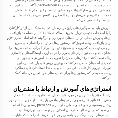
هستند، چگونگی ارائه دستورالعمل‌های بازیافت به مشتریان و رویه‌های
صحیح مدیریت پسماند در پشت‌پرده (back-of-house) آگاه باشند. این پایه
آموزشی، اجرای سازگان‌یافته رویه‌های بازیافت را در تمام نقاط تعامل با
خدمات امکان‌پذیر می‌سازد و نرخ آلودگی را کاهش می‌دهد که اثربخشی
بازیافت را تضعیف می‌کند.
آموزش باید به سوگیری‌های رایج درباره بازیافت پلاستیک بپردازد و کارکنان
را با اطلاعات دقیقی درباره ظروف سالاد شفاف PET، از جمله کد بازیافت
آن‌ها، پذیرش محلی در برنامه‌های شهرداری و هرگونه اقدام آماده‌سازی لازم
برای بازیافت بهینه، تجهیز کند. رستوران‌ها می‌توانند راهنمای‌های سریع
مرجعی تهیه کنند که رویه‌های صحیح دفع مواد برای اجزای مختلف ظروف را
نشان دهد و همچنین ابزارهای بصری را در مجاورت ایستگاه‌های جداسازی
زباله نصب کنند تا رفتارهای صحیح را تقویت کنند. آموزش‌های دوره‌ای
تجدیدی اطمینان حاصل می‌کنند که بهترین روش‌های بازیافت در طول
تغییرات نیروی کار ثابت باقی می‌مانند و به حفظ استانداردهای عملکرد
زیست‌محیطی که رستوران‌ها برای فعالیت‌های خود تعیین کرده‌اند کمک
می‌کنند.
استراتژی‌های آموزش و ارتباط با مشتریان
ارتباط مؤثر با مشتریان در مورد قابلیت بازیافت ظروف سالاد شفاف از
جنس PET تأثیر قابل‌توجهی بر نرخ‌های واقعی بازیافت دارد، زیرا بیشتر دور
ریختن بسته‌بندی‌های غذای حملی خارج از م premises رستوران‌ها انجام
می‌شود که در آن نظارت کارکنان امکان‌پذیر نیست. رستوران‌ها باید
سیستم‌های برچسب‌گذاری واضحی روی خود ظروف اجرا کنند که قابلیت