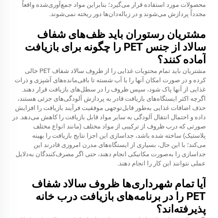
محصولات مورد استفاده قرار می‌گیرد؛ بنابراین مواد جمع‌آوری‌شده واقعاً
مجدداً پردازش می‌شوند و در زباله‌دان‌ها دور ریخته نمی‌شوند.
مشتریان رستوران باید ظف‌های شفاف
سالاد از جنس PET را چگونه برای بازیافت
آماده کنند؟
مشتریان باید تمام محتویات غذایی را از ظروف سالاد شفاف PET خالی
کرده و در صورت امکان آنها را با آب شسته تا باقی‌مانده‌های آشپزی و ذرات
غذایی از آنها پاک شود، سپس ظروف را در سطل‌های بازیافت قرار دهند.
اگرچه اکثر ایستگاه‌های بازیافت قادر به پردازش آلودگی‌های جزئی هستند،
حذف اضافات غذایی به‌طور قابل‌توجهی موفقیت فرآیند بازیافت را افزایش
داده و احتمال انتقال آلودگی به سایر مواد قابل بازیافت را کاهش می‌دهد. در
صورتی که درب ظروف از ترکیبی از مواد مختلف (مانند انواع مختلف
پلاستیک) ساخته شده باشد، جداسازی این اجزا نتایج بازیافت را بهینه
می‌کند؛ با این حال، بسیاری از ایستگاه‌های مدرن امروزی قادرند این
جداسازی را به‌صورت مکانیکی انجام دهند، حتی اگر مصرف‌کنندگان به‌دلایل
عملی نتوانند این کار را انجام دهند.
آیا تمام شهرداری‌ها ظروف سالاد شفاف
PET را در برنامه‌های بازیافت درب خانه
پذیرفته‌اند؟