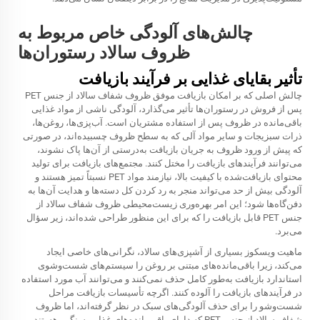
چالش‌های آلودگی خاص مربوط به
ظروف سالاد رستوران‌ها
تأثیر بقایای غذایی بر فرآیند بازیافت
چالش اصلی که بر امکان بازیافت موفق ظروف شفاف سالاد از جنس PET
پس از فروش در رستوران‌ها تأثیر می‌گذارد، آلودگی ناشی از مواد غذایی
باقی‌مانده در ظروف پس از استفاده مشتریان است. آب‌پزی‌ها، روغن‌ها،
ذرات سبزیجات و سایر مواد آلی که به سطح ظروف چسبیده‌اند، در صورتی
که پیش از ورود ظروف به جریان بازیافت به‌درستی از آن‌ها پاک نشوند،
می‌توانند فرآیندهای بازیافت را مختل کنند. مجتمع‌های بازیافت برای تولید
محتوای بازیافت‌شده با کیفیت بالا، نیازمند مواد PET نسبتاً تمیز هستند و
آلودگی بیش از حد می‌تواند منجر به رد کردن کل دسته‌ها و هدایت آن‌ها به
دفن‌گاه‌ها شود؛ این امر بهره‌وری زیست‌محیطی ظروف شفاف سالاد از
جنس PET قابل بازیافت را که برای این منظور طراحی شده‌اند، زیر سؤال
می‌برد.
ماهیت ویسکوز بسیاری از آشپزی‌های سالاد، نگرانی‌های خاصی ایجاد
می‌کند، زیرا باقی‌مانده‌های مبتنی بر روغن را سیستم‌های شست‌وشوی
استاندارد بازیافت به‌طور کامل حذف نمی‌کنند و می‌توانند آب مورد استفاده
در فرآیندهای بازیافت را آلوده کنند. اگرچه تأسیسات بازیافت مراحل
شست‌وشو را برای حذف آلودگی‌های سبک در نظر گرفته‌اند، اما ظروف
شفاف سالاد از جنس PET که دارای باقی‌مانده‌های غذایی سنگین هستند،