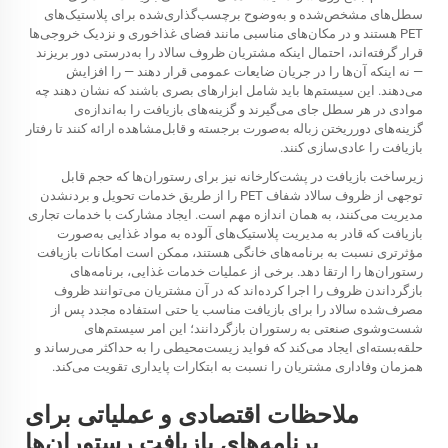
سطل‌های مشخص‌شده و به‌وضوح برچسب‌گذاری‌شده برای پلاستیک‌های
PET هستند و در مکان‌های مناسبی مانند فضای غذاخوری و نزدیک خروجی‌ها
قرار گرفته‌اند، احتمال اینکه مشتریان ظروف سالاد را به‌درستی دور بریزند
— نه اینکه آن‌ها را در جریان ضایعات عمومی قرار دهند — را افزایش
می‌دهند. این سیستم‌ها باید شامل ابزارهای بصری باشند که نشان دهند چه
موادی در هر سطل جای می‌گیرند و گزینه‌های بازیافت را به‌اندازه‌ی
گزینه‌های دورریختن زباله به‌صورت برجسته و قابل‌مشاهده ارائه کنند تا رفتار
بازیافت را عادی‌سازی کنند.
زیرساخت بازیافت در پشت‌کارخانه نیز برای رستوران‌ها که حجم قابل
توجهی از ظروف سالاد شفاف PET را از طریق خدمات تحویل و بردنشدن
مدیریت می‌کنند، به همان اندازه مهم است. ایجاد مشارکت با خدمات تجاری
بازیافت که قادر به مدیریت پلاستیک‌های آلوده به مواد غذایی به‌صورت
مؤثرتری نسبت به برنامه‌های خانگی هستند، ممکن است امکانات بازیافت
رستوران‌ها را ارتقا دهد. برخی از عملیات خدمات غذایی، برنامه‌های
بازگرداندن ظروف را اجرا کرده‌اند که در آن مشتریان می‌توانند ظروف
مصرف‌شده سالاد را برای بازیافت مناسب یا حتی استفاده مجدد پس از
شست‌وشوی صنعتی به رستوران بازگردانند؛ این امر سیستم‌های
حلقه‌بسته‌ای ایجاد می‌کند که فواید زیست‌محیطی را به حداکثر می‌رساند و
همزمان وفاداری مشتریان را نسبت به ابتکارات پایداری تقویت می‌کند.
ملاحظات اقتصادی و عملیاتی برای
برنامه‌های بازیافت رستوران‌ها