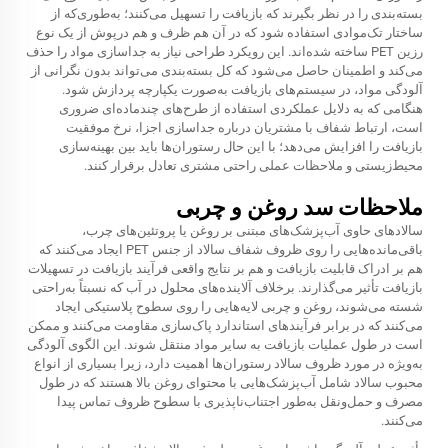
بسته‌بندی را در نظر بگیرند که بازیافت را تسهیل می‌کنند؛ به‌طوری‌که از
ساختار تک‌موادی استفاده شود که در آن هم ظرف و هم درپوش از یک نوع
رزین PET ساخته شده‌اند. این رویکرد طراحی نیاز به جداسازی مواد را حذف
می‌کند و اطمینان حاصل می‌شود که کل بسته‌بندی می‌تواند بدون نگرانی از
آلودگی مواد، در سیستم‌های بازیافت به‌صورت یکپارچه پردازش شود.
هنگامی که به دلایل عملکردی استفاده از طرح‌های چندماده‌ای ضروری
است، ارتباط شفاف با مشتریان درباره جداسازی اجزا، نرخ موفقیت
بازیافت را افزایش می‌دهد؛ با این حال رستوران‌ها باید بین بهینه‌سازی
محیط‌زیستی و ملاحظات عملی راحتی مشتری تعادل برقرار کنند.
ملاحظات سد روغن و چربی
سالادهای حاوی آب‌پزشک‌های مبتنی بر روغن یا پروتئین‌های چرب،
باقی‌مانده‌هایی را روی ظروف شفاف سالاد از جنس PET ایجاد می‌کنند که
هم بر ادراک قابلیت بازیافت و هم بر نتایج واقعی فرآیند بازیافت در تسهیلات
بازیافت تأثیر می‌گذارند. برخلاف آلاینده‌های محلول در آب که نسبتاً به‌راحتی
شسته می‌شوند، روغن و چربی لایه‌هایی را روی سطوح پلاستیکی ایجاد
می‌کنند که در برابر فرآیندهای استاندارد پاک‌سازی مقاومت می‌کنند و ممکن
است در طول عملیات بازیافت به سایر مواد منتقل شوند. این الگوی آلودگی
به‌ویژه در مورد ظروف سالاد رستوران‌ها اهمیت دارد، زیرا بسیاری از انواع
محبوب سالاد شامل آب‌پزشک‌هایی با محتوای روغن بالا هستند که در طول
مصرف و حمل‌ونقل به‌طور اجتناب‌ناپذیری با سطوح ظروف تماس پیدا
می‌کنند.