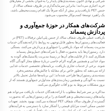
شرکتی و نهادی اکنون بسته‌بندی‌های پایدار را به‌عنوان بخشی از معیارهای
خرید اجباری می‌دانند؛ بنابراین سرمایه‌گذاری در ظروف شفاف سالاد از
جنس PET بازیافت‌پذیر بیش از آنکه صرفاً یک اقدام زیست‌محیطی باشد،
یک راهبرد توسعهٔ کسب‌وکار محسوب می‌شود.
شرکت‌های همکار در حوزهٔ جمع‌آوری و
پردازش پسماند
بازیافت عملی ظروف شفاف سالاد از جنس پلی‌اتیلن ترفتالات (PET) در
فعالیت‌های رستوران‌ها به‌طور قابل‌توجهی به روابط با ارائه‌دهندگان خدمات
مدیریت پسماند که مواد بازیافتی را جمع‌آوری و پردازش می‌کنند، بستگی
دارد. رستوران‌ها باید به‌صورت فعال با شرکت‌های حمل‌ونقل پسماند
همکاری کنند تا از قابلیت‌های آن‌ها در زمینهٔ مدیریت پلاستیک‌های آلوده به
مواد غذایی و همچنین هرگونه الزام خاصی دربارهٔ سطح مجاز آلودگی آگاه
شوند. برخی از خدمات تجاری بازیافت، برنامه‌های تخصصی خدمات غذایی
ارائه می‌دهند که به‌طور خاص برای مقابله با چالش‌های منحصر‌به‌فرد
بسته‌بندی رستوران‌ها طراحی شده‌اند؛ این برنامه‌ها شامل تحمل بالاتر
نسبت به آلودگی و همچنین زمان‌بندی‌های متداول‌تر جمع‌آوری هستند که از
بروز مشکلات مربوط به بو و آفات جلوگیری می‌کنند.
مذاکره بر سر شرایط مطلوب با ارائه‌دهندگان خدمات بازیافت می‌تواند هم
پیامدهای زیست‌محیطی و هم اقتصادی را برای رستوران‌هایی که به‌صورت
گسترده از ظروف سالاد شفاف PET استفاده می‌کنند، بهبود بخشد. تعهدات
حجمی ممکن است مزایای قیمتی را آشکار سازد یا دسترسی به فرآیندهای
تخصصی را فراهم کند که اطمینان می‌دهد مواد واقعاً بازیافت می‌شوند نه