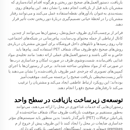
بازیافت، دستورالعمل‌های صحیح دور ریختن و هرگونه اقدام آماده‌سازی که
مشتریان باید قبل از بازیافت انجام دهند را نشان دهد. این پیام‌های روی
بسته‌بندی به‌عنوان یادآورهای نقطه‌استفاده عمل می‌کنند و می‌توانند رفتار
مشتریان را در لحظهٔ حیاتی تصمیم‌گیری دربارهٔ دور ریختن تحت تأثیر قرار
دهند.
فراتر از برچسب‌گذاری ظروف حمل‌ونقل، رستوران‌ها می‌توانند از چندین
کانال ارتباطی از جمله محتوای وب‌سایت، پیام‌رسانی در شبکه‌های اجتماعی،
چاپ روی رسیدها و تابلوهای داخل فروشگاه برای آموزش مشتریان درباره‌ی
روش‌های صحیح دفع ظروف سالاد شفاف PET استفاده کنند. پیام‌ها باید
خاص و نه کلی باشند و دستورالعمل‌های عملی ارائه دهند؛ مانند تخلیه‌ی مواد
غذایی باقی‌مانده، شست‌وشوی ظرف در صورت امکان و جداسازی درب‌ها
در صورتی که از مواد متفاوتی ساخته شده‌اند. برخی از رستوران‌ها با اجرای
کمپین‌های تصویری که چرخه‌ی عمر ظروف بازیافت‌شده را نشان می‌دهند یا
تأثیر زیست‌محیطی بازیافت صحیح را برجسته می‌کنند، موفقیت‌آمیز
بوده‌اند؛ این رویکرد ارتباط عاطفی ایجاد می‌کند و مشتریان را ترغیب
می‌کند تا رفتارهای صحیح دفع را انجام دهند.
توسعه‌ی زیرساخت بازیافت در سطح واحد
رستوران‌هایی که خدمات غذاخوری در محل را ارائه می‌دهند، می‌توانند
به‌طور مستقیم بر موفقیت بازیافت ظروف سالاد شفاف ساخته‌شده از
پلی‌اتیلن ترفتالات (PET) تأثیرگذار باشند؛ بدین منظور باید سیستم‌های مؤثر
جداسازی ضایعات در محل را ایجاد کنند تا این ظروف پیش از خروج از م
premises جمع‌آوری شوند. ایستگاه‌های اختصاصی بازیافت که دارای