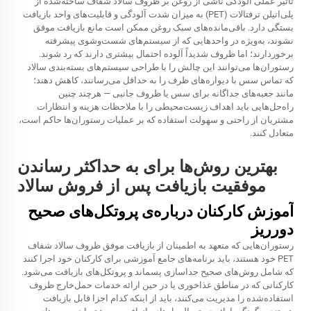
تأثیر عملی آلودگی ناشی از روغن بر ظروف سالاد شفاف ساخته‌شده از
پلی‌اتیلن ترفتالات (PET) به میزان شدت آلودگی و قابلیت‌های واحد بازیافت
بستگی دارد. باقی‌مانده‌های سبک روغن ممکن است مانع بازیافت موفق
نشوند، به‌ویژه در واحدهایی که از سیستم‌های شست‌وشوی پیشرفته
برخوردارند؛ اما ظروف شدیداً آلوده احتمال بیشتری دارند که رد شوند.
رستوران‌ها می‌توانند این چالش را با طراحی سیستم‌های بسته‌بندی سالاد
که تماس سس با دیواره‌های ظرف را به حداقل می‌رسانند، کاهش دهند؛
مانند جعبه‌های جداگانه برای سس یا ظروف جانبی — هرچند چنین
راه‌حل‌هایی باید اهداف زیست‌محیطی را با ملاحظات هزینه و انتظارات
مشتریان از راحتی و سهولت استفاده که بر عملیات رستوران‌ها حاکم است،
متعادل کنند.
بهترین روش‌ها برای به حداکثر رساندن
موفقیت بازیافت پس از فروش سالاد
آموزش کارکنان درباره‌ی پروتکل‌های صحیح
دورریز
رستوران‌هایی که متعهد به اطمینان از بازیافت موفق ظروف سالاد شفاف
PET خود هستند، باید برنامه‌های جامع آموزشی برای کارکنان خود اجرا کنند
که شامل روش‌های صحیح جداسازی پسماند و پروتکل‌های بازیافت می‌شود.
کارکنانی که در مناطق غذاخوری یا در حین ارائه خدمات حمل‌خارج ظروف
استفاده‌شده را مدیریت می‌کنند، باید از اینکه کدام اجزا قابل بازیافت