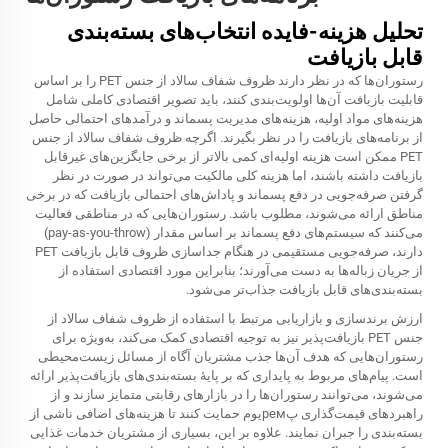
تحلیل هزینه-فایده انتخاب‌های بسته‌بندی
قابل بازیافت
رستوران‌ها که در نظر دارند ظروف شفاف سالاد از جنس PET را بر اساس
قابلیت بازیافت آن‌ها اولویت‌بندی کنند، باید تصویر اقتصادی کاملی شامل
هزینه‌های مواد اولیه، هزینه‌های مدیریت پسماند و درآمدهای احتمالی حاصل
از برنامه‌های بازیافت را در نظر بگیرند. اگرچه ظروف شفاف سالاد از جنس
PET ممکن است هزینه اولیه‌ای کمی بالاتر از برخی جایگزین‌های غیرقابل
بازیافت داشته باشند، اما هزینه کلی مالکیت می‌تواند در صورت در نظر
گرفتن صرفه‌جویی در دفع پسماند و پاداش‌های احتمالی بازیافت که در برخی
مناطق ارائه می‌شوند، مطلوب باشد. رستوران‌هایی که در مناطقی فعالیت
می‌کنند که سیستم‌های دفع پسماند بر اساس مقدار (pay-as-you-throw)
دارند، صرفه‌جویی مستقیمی در هنگام جداسازی ظروف قابل بازیافت PET
از جریان زباله‌ها به دست می‌آورند؛ بنابراین مورد اقتصادی استفاده از
بسته‌بندی‌های قابل بازیافت جذاب‌تر می‌شود.
ارزش برندسازی و بازاریابی مرتبط با استفاده از ظروف شفاف سالاد از
جنس PET بازیافت‌پذیر نیز به توجیه اقتصادی کمک می‌کند، به‌ویژه برای
رستوران‌هایی که هدف آن‌ها جذب مشتریان آگاه از مسائل زیست‌محیطی
است. پیام‌های مربوط به پایداری که بر پایهٔ بسته‌بندی‌های بازیافت‌پذیر ارائه
می‌شوند، می‌توانند رستوران‌ها را در بازارهای رقابتی متمایز سازند و از
راهبردهای قیمت‌گذاری پремیوم حمایت کنند تا هزینه‌های اضافی ناشی از
بسته‌بندی را جبران نمایند. علاوه بر این، بسیاری از مشتریان خدمات غذایی