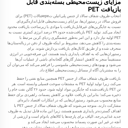
مزایای زیست‌محیطی بسته‌بندی قابل
بازیافت PET
انتخاب ظروف شفاف سالاد از جنس پلی‌اتیلن تереفتالات (PET) برای
فروش سالاد در رستوران‌ها، مزایای زیست‌محیطی قابل‌اندازه‌گیری‌ای
نسبت به جایگزین‌های غیرقابل‌بازیافت یا موادی با زیرساخت بازیافت محدود
ایجاد می‌کند. تولید PET بازیافت‌شده حدود ۷۹ درصد انرژی کمتری نسبت به
PET اولیه نیاز دارد و این امر به‌طور چشمگیری ردپای کربن مرتبط با
بسته‌بندی را کاهش می‌دهد، مشروط بر اینکه ظروف از دفن در زباله‌ستان‌ها
منحرف شده و از طریق کانال‌های بازیافت پردازش شوند. برای
رستوران‌هایی که به اهداف پایداری پایبند هستند، این صرفه‌جویی در انرژی
مستقیماً منجر به کاهش انتشار گازهای گلخانه‌ای ناشی از عملیات آن‌ها
می‌شود و بهبودهای زیست‌محیطی ملموسی را فراهم می‌کند که می‌توان آن
را به مشتریان آگاه از مسائل زیست‌محیطی اطلاع داد.
بازیافت ظروف شفاف سالاد از جنس PET همچنین منابع نفتی را حفظ
می‌کند، زیرا تولید اولیهٔ PET به مشتقات سوخت فسیلی وابسته است. هر
تن PET بازیافت‌شده که جایگزین مواد اولیه شود، حدود ۲۶ گالن نفت خام را
ذخیره می‌کند؛ بنابراین بازیافت علاوه بر کاهش پسماند، راهبردی برای حفظ
منابع محسوب می‌شود. رستوران‌هایی که در ابتکارات اقتصاد دایره‌ای
مشارکت دارند، متوجه می‌شوند که ظروف شفاف سالاد از جنس PET با
اهداف گسترده‌تر پایداری همسو هستند، زیرا این ماده قابل تبدیل به ظروف
جدید غذایی‌درجه، الیاف برای پارچه‌ها یا کالاهای بادوام است و ارزشی از
آنچه در غیر این صورت پسماند محسوب می‌شد ایجاد می‌کند و
مسئولیت‌پذیری در مدیریت منابع را در برابر ذینفعان نشان می‌دهد.