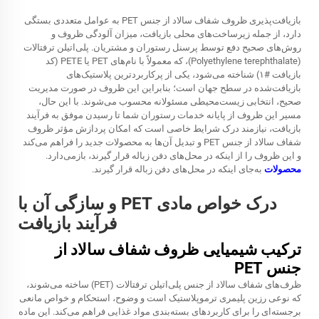
بازیافت‌پذیری ظروف شفاف سالاد از جنس PET به عوامل متعددی بستگی
دارد، از جمله زیرساخت‌های محلی بازیافت، میزان آلودگی ظروف و
روش‌های صحیح دفع توسط پرسنل رستوران و مشتریان. پلی‌اتیلن ترفتالات
(Polyethylene terephthalate)، که معمولاً با نام‌های PET یا PETE (کد
بازیافت #۱) شناخته می‌شود، یکی از پرکاربردترین پلاستیک‌های
بازیافت‌شده در سطح جهان است؛ بنابراین این ظروف در صورت مدیریت
صحیح، انتخابی زیست‌محیطی مسئولانه محسوب می‌شوند. با این حال،
مسیر این ظروف از پایانه خدمات رستوران شما تا رسیدن موفق به فرآیند
بازیافت، نیازمند درک شرایط خاصی است که امکان پردازش مؤثر ظروف
شفاف سالاد از جنس PET و تبدیل آن‌ها به محصولات جدید را فراهم می‌کند
و این ظروف را از اینکه در محل‌های دفن زباله قرار گیرند، بازمی‌دارد.
محصولات
به‌جای اینکه در محل‌های دفن زباله قرار گیرند.
درک خواص مادی PET و سازگی آن با
فرآیند بازیافت
ترکیب شیمیایی ظروف شفاف سالاد از
جنس PET
ظرف‌های شفاف سالاد از جنس پلی‌اتیلن ترفتالات (PET) ساخته می‌شوند،
که نوعی رزین پلیمری ترموپلاستیک است و وضوح، استحکام و خواص مانعی
برجسته‌ای را برای کاربردهای بسته‌بندی مواد غذایی فراهم می‌کند. این ماده