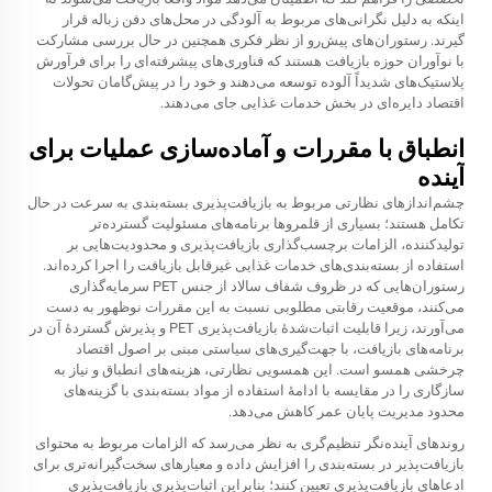
اینکه به دلیل نگرانی‌های مربوط به آلودگی در محل‌های دفن زباله قرار
گیرند. رستوران‌های پیش‌رو از نظر فکری همچنین در حال بررسی مشارکت
با نوآوران حوزه بازیافت هستند که فناوری‌های پیشرفته‌ای را برای فرآورش
پلاستیک‌های شدیداً آلوده توسعه می‌دهند و خود را در پیش‌گامان تحولات
اقتصاد دایره‌ای در بخش خدمات غذایی جای می‌دهند.
انطباق با مقررات و آماده‌سازی عملیات برای
آینده
چشم‌اندازهای نظارتی مربوط به بازیافت‌پذیری بسته‌بندی به سرعت در حال
تکامل هستند؛ بسیاری از قلمروها برنامه‌های مسئولیت گسترده‌تر
تولیدکننده، الزامات برچسب‌گذاری بازیافت‌پذیری و محدودیت‌هایی بر
استفاده از بسته‌بندی‌های خدمات غذایی غیرقابل بازیافت را اجرا کرده‌اند.
رستوران‌هایی که در ظروف شفاف سالاد از جنس PET سرمایه‌گذاری
می‌کنند، موقعیت رقابتی مطلوبی نسبت به این مقررات نوظهور به دست
می‌آورند، زیرا قابلیت اثبات‌شدهٔ بازیافت‌پذیری PET و پذیرش گستردهٔ آن در
برنامه‌های بازیافت، با جهت‌گیری‌های سیاستی مبنی بر اصول اقتصاد
چرخشی همسو است. این همسویی نظارتی، هزینه‌های انطباق و نیاز به
سازگاری را در مقایسه با ادامهٔ استفاده از مواد بسته‌بندی با گزینه‌های
محدود مدیریت پایان عمر کاهش می‌دهد.
روند‌های آینده‌نگر تنظیم‌گری به نظر می‌رسد که الزامات مربوط به محتوای
بازیافت‌پذیر در بسته‌بندی را افزایش داده و معیارهای سخت‌گیرانه‌تری برای
ادعاهای بازیافت‌پذیری تعیین کنند؛ بنابراین اثبات‌پذیری بازیافت‌پذیری