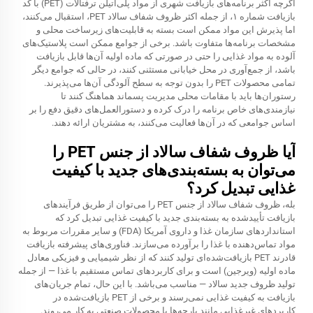
اگرچه اکثر برنامه‌های بازیافت شهری از مواد پلی‌اتیلن ترفتالات (PET) با کد
بازیافت شماره ۱، از جمله اکثر ظروف شفاف سالاد PET، استقبال می‌کنند،
اما پذیرش این مواد ممکن است بسته به قابلیت‌های زیرساخت محلی و
مشخصات برنامه‌ها متفاوت باشد. برخی از جوامع ممکن است پلاستیک‌های
آلوده به مواد غذایی را حتی در صورتی که ماده اولیه آن‌ها قابل بازیافت
باشد، از جمع‌آوری در محل خیابانی مستثنی کنند، در حالی که جوامع دیگر
تمامی محصولات PET را بدون توجه به سطح آلودگی آن‌ها می‌پذیرند.
رستوران‌ها باید با مقامات محلی مدیریت پسماند هماهنگ کنند تا
نیازمندی‌های خاص برنامه را درک کرده و دستورالعمل‌های دقیق دفع را بر
اساس جوامعی که در آن‌ها فعالیت می‌کنند، به مشتریان ارائه دهند.
آیا ظروف شفاف سالاد از جنس PET را
می‌توان به بسته‌بندی‌های جدید با کیفیت
غذایی تبدیل کرد؟
بله، ظروف شفاف سالاد از جنس PET را می‌توان از طریق فرآیندهای
بازیافت تأییدشده به بسته‌بندی جدید با کیفیت غذایی تبدیل کرد که
استانداردهای سازمان غذا و داروی آمریکا (FDA) و سایر مقررات مربوط به
مواد تماس‌دهنده با غذا را برآورده می‌سازند. فناوری‌های پیشرفته بازیافت
قادرند PET بازیافت‌شده‌ای تولید کنند که از نظر شیمیایی و فیزیکی معادل
ماده اولیه (ویرجین) است و برای کاربردهای تماس مستقیم با غذا — از جمله
تولید ظروف جدید سالاد — مناسب می‌باشد. با این حال، تمام جریان‌های
بازیافت به کیفیت غذایی نمی‌رسند و برخی از PET بازیافت‌شده در
کاربردهای غیرغذایی مانند پارچه‌ها یا محصولات صنعتی به کار می‌روند.