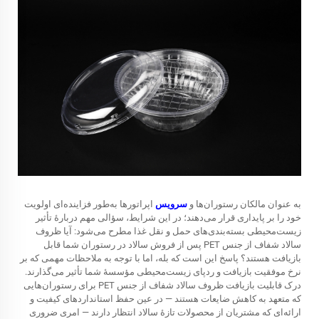
به عنوان مالکان رستوران‌ها و
سرویس
اپراتورها به‌طور فزاینده‌ای اولویت
خود را بر پایداری قرار می‌دهند؛ در این شرایط، سؤالی مهم دربارهٔ تأثیر
زیست‌محیطی بسته‌بندی‌های حمل و نقل غذا مطرح می‌شود: آیا ظروف
سالاد شفاف از جنس PET پس از فروش سالاد در رستوران شما قابل
بازیافت هستند؟ پاسخ این است که بله، اما با توجه به ملاحظات مهمی که بر
نرخ موفقیت بازیافت و ردپای زیست‌محیطی مؤسسهٔ شما تأثیر می‌گذارند.
درک قابلیت بازیافت ظروف سالاد شفاف از جنس PET برای رستوران‌هایی
که متعهد به کاهش ضایعات هستند — در عین حفظ استانداردهای کیفیت و
ارائه‌ای که مشتریان از محصولات تازهٔ سالاد انتظار دارند — امری ضروری