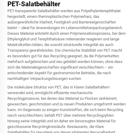
PET-Salatbehälter
PET-transparente Salatbehälter werden aus Polyethylenterephthalat
hergestellt, einem thermoplastischen Polymerharz, das
außergewöhnliche Klarheit, Festigkeit und Barriereeigenschaften
bietet – ideal für Anwendungen im Lebensmittelverpackungsbereich.
Dieses Material entsteht durch einen Polymerisationsprozess, bei dem
Ethylenglykol und Terephthalsäure miteinander reagieren und lange
Molekülketten bilden, die sowohl strukturelle Integrität als auch
Transparenz gewährleisten. Die chemische Stabilität von PET macht
es besonders gut für das Recycling geeignet, da die Polymerketten
mehrfach aufgebrochen und neu gebildet werden können, ohne dass
sich die Materialeigenschaften signifikant verschlechtern – ein
entscheidender Aspekt für gastronomische Betriebe, die nach
nachhaltigen Verpackungslösungen suchen.
Die molekulare Struktur von PET, das in klaren Salatbehältern
verwendet wird, ermöglicht effiziente mechanische
Recyclingprozesse, bei denen das Material zu Flocken zerkleinert,
gewaschen, geschmolzen und zu neuen Produkten umgeformt werden
kann. Im Gegensatz zu einigen Kunststoffen, die sich beim Recycling
rasch verschlechtern, behält PET über mehrere Recyclingzyklen
hinweg seine Integrität und ist daher ein bevorzugtes Material für
geschlossene Recyclingkreisläufe. Restaurants, die
Klare
Salatbehälter für Haustiere
von dieser inhärenten Recycelbarkeit