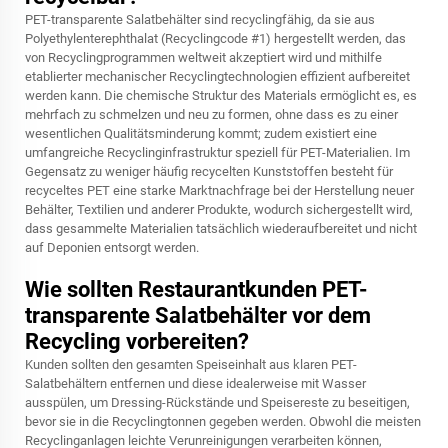
PET-transparente Salatbehälter sind recyclingfähig, da sie aus
Polyethylenterephthalat (Recyclingcode #1) hergestellt werden, das
von Recyclingprogrammen weltweit akzeptiert wird und mithilfe
etablierter mechanischer Recyclingtechnologien effizient aufbereitet
werden kann. Die chemische Struktur des Materials ermöglicht es, es
mehrfach zu schmelzen und neu zu formen, ohne dass es zu einer
wesentlichen Qualitätsminderung kommt; zudem existiert eine
umfangreiche Recyclinginfrastruktur speziell für PET-Materialien. Im
Gegensatz zu weniger häufig recycelten Kunststoffen besteht für
recyceltes PET eine starke Marktnachfrage bei der Herstellung neuer
Behälter, Textilien und anderer Produkte, wodurch sichergestellt wird,
dass gesammelte Materialien tatsächlich wiederaufbereitet und nicht
auf Deponien entsorgt werden.
Wie sollten Restaurantkunden PET-
transparente Salatbehälter vor dem
Recycling vorbereiten?
Kunden sollten den gesamten Speiseinhalt aus klaren PET-
Salatbehältern entfernen und diese idealerweise mit Wasser
ausspülen, um Dressing-Rückstände und Speisereste zu beseitigen,
bevor sie in die Recyclingtonnen gegeben werden. Obwohl die meisten
Recyclinganlagen leichte Verunreinigungen verarbeiten können,