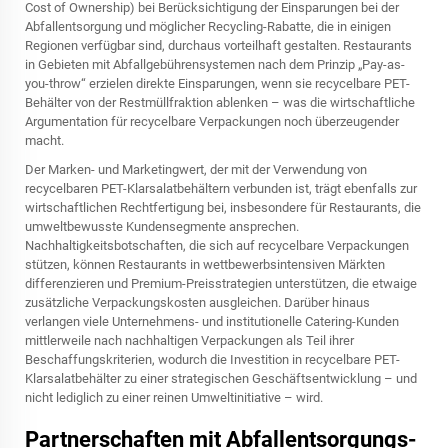
Cost of Ownership) bei Berücksichtigung der Einsparungen bei der
Abfallentsorgung und möglicher Recycling-Rabatte, die in einigen
Regionen verfügbar sind, durchaus vorteilhaft gestalten. Restaurants
in Gebieten mit Abfallgebührensystemen nach dem Prinzip „Pay-as-
you-throw“ erzielen direkte Einsparungen, wenn sie recycelbare PET-
Behälter von der Restmüllfraktion ablenken – was die wirtschaftliche
Argumentation für recycelbare Verpackungen noch überzeugender
macht.
Der Marken- und Marketingwert, der mit der Verwendung von
recycelbaren PET-Klarsalatbehältern verbunden ist, trägt ebenfalls zur
wirtschaftlichen Rechtfertigung bei, insbesondere für Restaurants, die
umweltbewusste Kundensegmente ansprechen.
Nachhaltigkeitsbotschaften, die sich auf recycelbare Verpackungen
stützen, können Restaurants in wettbewerbsintensiven Märkten
differenzieren und Premium-Preisstrategien unterstützen, die etwaige
zusätzliche Verpackungskosten ausgleichen. Darüber hinaus
verlangen viele Unternehmens- und institutionelle Catering-Kunden
mittlerweile nach nachhaltigen Verpackungen als Teil ihrer
Beschaffungskriterien, wodurch die Investition in recycelbare PET-
Klarsalatbehälter zu einer strategischen Geschäftsentwicklung – und
nicht lediglich zu einer reinen Umweltinitiative – wird.
Partnerschaften mit Abfallentsorgungs-