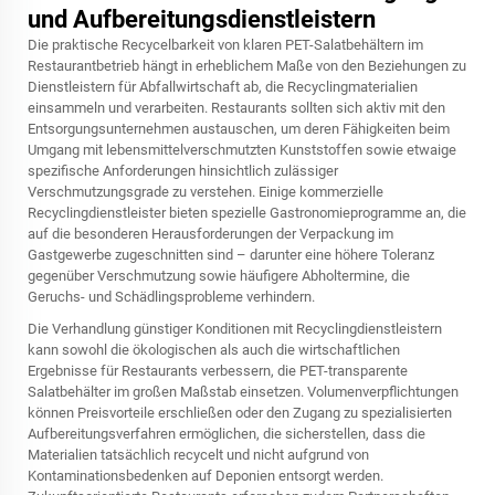
und Aufbereitungsdienstleistern
Die praktische Recycelbarkeit von klaren PET-Salatbehältern im
Restaurantbetrieb hängt in erheblichem Maße von den Beziehungen zu
Dienstleistern für Abfallwirtschaft ab, die Recyclingmaterialien
einsammeln und verarbeiten. Restaurants sollten sich aktiv mit den
Entsorgungsunternehmen austauschen, um deren Fähigkeiten beim
Umgang mit lebensmittelverschmutzten Kunststoffen sowie etwaige
spezifische Anforderungen hinsichtlich zulässiger
Verschmutzungsgrade zu verstehen. Einige kommerzielle
Recyclingdienstleister bieten spezielle Gastronomieprogramme an, die
auf die besonderen Herausforderungen der Verpackung im
Gastgewerbe zugeschnitten sind – darunter eine höhere Toleranz
gegenüber Verschmutzung sowie häufigere Abholtermine, die
Geruchs- und Schädlingsprobleme verhindern.
Die Verhandlung günstiger Konditionen mit Recyclingdienstleistern
kann sowohl die ökologischen als auch die wirtschaftlichen
Ergebnisse für Restaurants verbessern, die PET-transparente
Salatbehälter im großen Maßstab einsetzen. Volumenverpflichtungen
können Preisvorteile erschließen oder den Zugang zu spezialisierten
Aufbereitungsverfahren ermöglichen, die sicherstellen, dass die
Materialien tatsächlich recycelt und nicht aufgrund von
Kontaminationsbedenken auf Deponien entsorgt werden.