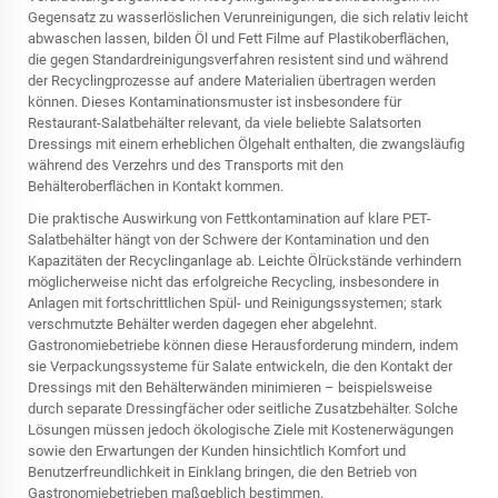
Gegensatz zu wasserlöslichen Verunreinigungen, die sich relativ leicht
abwaschen lassen, bilden Öl und Fett Filme auf Plastikoberflächen,
die gegen Standardreinigungsverfahren resistent sind und während
der Recyclingprozesse auf andere Materialien übertragen werden
können. Dieses Kontaminationsmuster ist insbesondere für
Restaurant-Salatbehälter relevant, da viele beliebte Salatsorten
Dressings mit einem erheblichen Ölgehalt enthalten, die zwangsläufig
während des Verzehrs und des Transports mit den
Behälteroberflächen in Kontakt kommen.
Die praktische Auswirkung von Fettkontamination auf klare PET-
Salatbehälter hängt von der Schwere der Kontamination und den
Kapazitäten der Recyclinganlage ab. Leichte Ölrückstände verhindern
möglicherweise nicht das erfolgreiche Recycling, insbesondere in
Anlagen mit fortschrittlichen Spül- und Reinigungssystemen; stark
verschmutzte Behälter werden dagegen eher abgelehnt.
Gastronomiebetriebe können diese Herausforderung mindern, indem
sie Verpackungssysteme für Salate entwickeln, die den Kontakt der
Dressings mit den Behälterwänden minimieren – beispielsweise
durch separate Dressingfächer oder seitliche Zusatzbehälter. Solche
Lösungen müssen jedoch ökologische Ziele mit Kostenerwägungen
sowie den Erwartungen der Kunden hinsichtlich Komfort und
Benutzerfreundlichkeit in Einklang bringen, die den Betrieb von
Gastronomiebetrieben maßgeblich bestimmen.