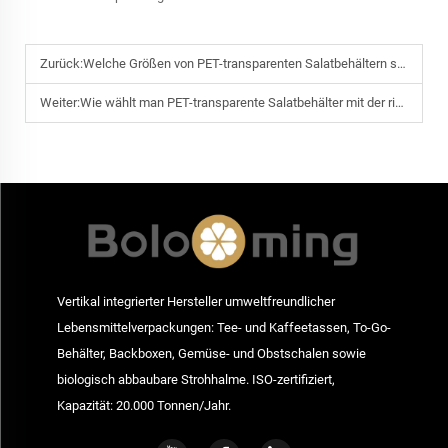
Zurück:
Welche Größen von PET-transparenten Salatbehältern sind für Salate zum Mitnehmen am beliebtesten?
Weiter:
Wie wählt man PET-transparente Salatbehälter mit der richtigen Belüftung für Blattgemüse aus?
Vertikal integrierter Hersteller umweltfreundlicher
Lebensmittelverpackungen: Tee- und Kaffeetassen, To-Go-
Behälter, Backboxen, Gemüse- und Obstschalen sowie
biologisch abbaubare Strohhalme. ISO-zertifiziert,
Kapazität: 20.000 Tonnen/Jahr.