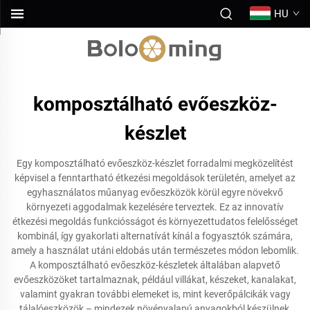
HU
komposztálható evőeszköz-
készlet
Egy komposztálható evőeszköz-készlet forradalmi megközelítést
képvisel a fenntartható étkezési megoldások területén, amelyet az
egyhasználatos műanyag evőeszközök körül egyre növekvő
környezeti aggodalmak kezelésére terveztek. Ez az innovatív
étkezési megoldás funkciósságot és környezettudatos felelősséget
kombinál, így gyakorlati alternatívát kínál a fogyasztók számára,
amely a használat utáni eldobás után természetes módon lebomlik.
A komposztálható evőeszköz-készletek általában alapvető
evőeszközöket tartalmaznak, például villákat, készeket, kanalakat,
valamint gyakran további elemeket is, mint keverőpálcikák vagy
tálalóeszközök – mindezek növényalapú anyagokból készülnek,