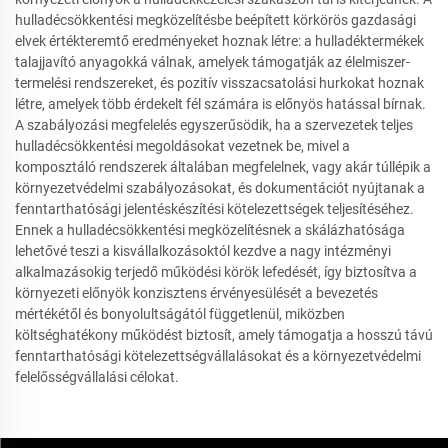
hulladécsökkentési megközelítésbe beépített körkörös gazdasági
elvek értékteremtő eredményeket hoznak létre: a hulladéktermékek
talajjavító anyagokká válnak, amelyek támogatják az élelmiszer-
termelési rendszereket, és pozitív visszacsatolási hurkokat hoznak
létre, amelyek több érdekelt fél számára is előnyös hatással bírnak.
A szabályozási megfelelés egyszerűsödik, ha a szervezetek teljes
hulladécsökkentési megoldásokat vezetnek be, mivel a
komposztáló rendszerek általában megfelelnek, vagy akár túllépik a
környezetvédelmi szabályozásokat, és dokumentációt nyújtanak a
fenntarthatósági jelentéskészítési kötelezettségek teljesítéséhez.
Ennek a hulladécsökkentési megközelítésnek a skálázhatósága
lehetővé teszi a kisvállalkozásoktól kezdve a nagy intézményi
alkalmazásokig terjedő működési körök lefedését, így biztosítva a
környezeti előnyök konzisztens érvényesülését a bevezetés
mértékétől és bonyolultságától függetlenül, miközben
költséghatékony működést biztosít, amely támogatja a hosszú távú
fenntarthatósági kötelezettségvállalásokat és a környezetvédelmi
felelősségvállalási célokat.