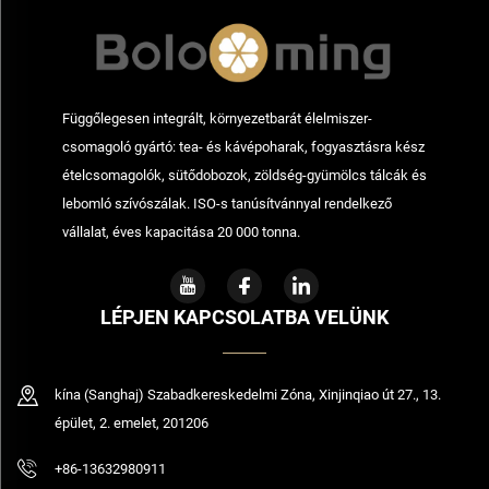
Függőlegesen integrált, környezetbarát élelmiszer-
csomagoló gyártó: tea- és kávépoharak, fogyasztásra kész
ételcsomagolók, sütődobozok, zöldség-gyümölcs tálcák és
lebomló szívószálak. ISO-s tanúsítvánnyal rendelkező
vállalat, éves kapacitása 20 000 tonna.
LÉPJEN KAPCSOLATBA VELÜNK
kína (Sanghaj) Szabadkereskedelmi Zóna, Xinjinqiao út 27., 13.
épület, 2. emelet, 201206
+86-13632980911