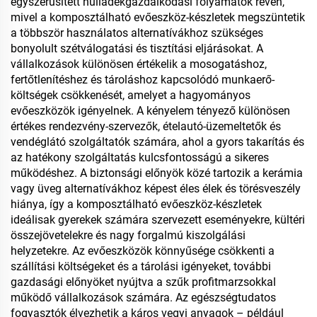
egyszerűsített hulladékgazdálkodási folyamatok révén,
mivel a komposztálható evőeszköz-készletek megszüntetik
a többször használatos alternatívákhoz szükséges
bonyolult szétválogatási és tisztítási eljárásokat. A
vállalkozások különösen értékelik a mosogatáshoz,
fertőtlenítéshez és tároláshoz kapcsolódó munkaerő-
költségek csökkenését, amelyet a hagyományos
evőeszközök igényelnek. A kényelem tényező különösen
értékes rendezvény-szervezők, ételautó-üzemeltetők és
vendéglátó szolgáltatók számára, ahol a gyors takarítás és
az hatékony szolgáltatás kulcsfontosságú a sikeres
működéshez. A biztonsági előnyök közé tartozik a kerámia
vagy üveg alternatívákhoz képest éles élek és törésveszély
hiánya, így a komposztálható evőeszköz-készletek
ideálisak gyerekek számára szervezett eseményekre, kültéri
összejövetelekre és nagy forgalmú kiszolgálási
helyzetekre. Az evőeszközök könnyűsége csökkenti a
szállítási költségeket és a tárolási igényeket, további
gazdasági előnyöket nyújtva a szűk profitmarzsokkal
működő vállalkozások számára. Az egészségtudatos
fogyasztók élvezhetik a káros vegyi anyagok – például