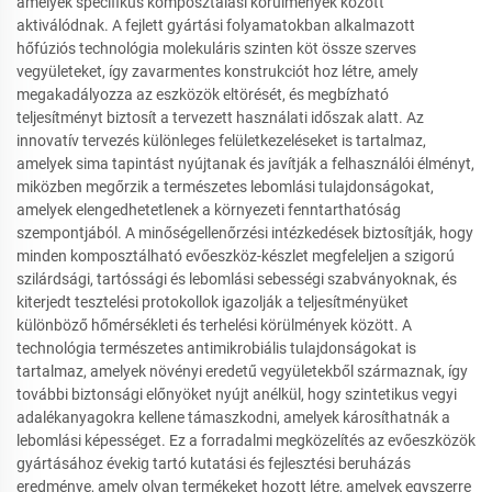
amelyek specifikus komposztálási körülmények között
aktiválódnak. A fejlett gyártási folyamatokban alkalmazott
hőfúziós technológia molekuláris szinten köt össze szerves
vegyületeket, így zavarmentes konstrukciót hoz létre, amely
megakadályozza az eszközök eltörését, és megbízható
teljesítményt biztosít a tervezett használati időszak alatt. Az
innovatív tervezés különleges felületkezeléseket is tartalmaz,
amelyek sima tapintást nyújtanak és javítják a felhasználói élményt,
miközben megőrzik a természetes lebomlási tulajdonságokat,
amelyek elengedhetetlenek a környezeti fenntarthatóság
szempontjából. A minőségellenőrzési intézkedések biztosítják, hogy
minden komposztálható evőeszköz-készlet megfeleljen a szigorú
szilárdsági, tartóssági és lebomlási sebességi szabványoknak, és
kiterjedt tesztelési protokollok igazolják a teljesítményüket
különböző hőmérsékleti és terhelési körülmények között. A
technológia természetes antimikrobiális tulajdonságokat is
tartalmaz, amelyek növényi eredetű vegyületekből származnak, így
további biztonsági előnyöket nyújt anélkül, hogy szintetikus vegyi
adalékanyagokra kellene támaszkodni, amelyek károsíthatnák a
lebomlási képességet. Ez a forradalmi megközelítés az evőeszközök
gyártásához évekig tartó kutatási és fejlesztési beruházás
eredménye, amely olyan termékeket hozott létre, amelyek egyszerre