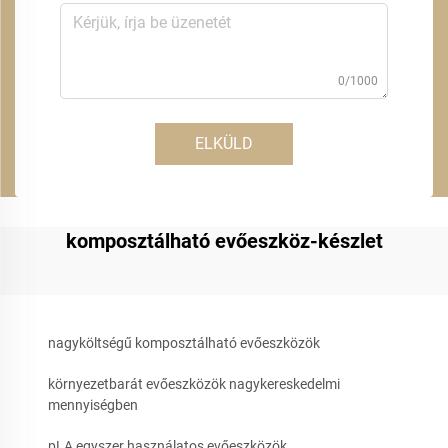
0/1000
ELKÜLD
komposztálható evőeszköz-készlet
nagyköltségű komposztálható evőeszközök
környezetbarát evőeszközök nagykereskedelmi
mennyiségben
pLA egyszer használatos evőeszközök