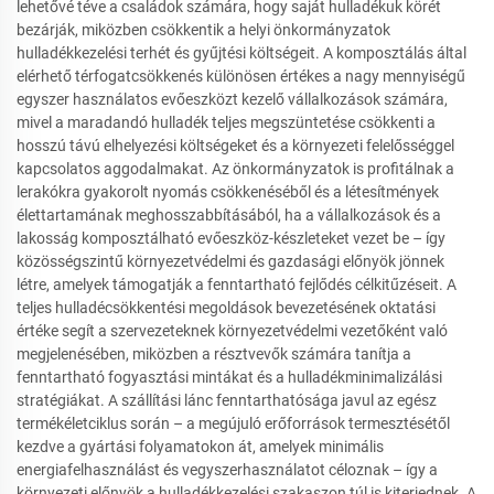
lehetővé téve a családok számára, hogy saját hulladékuk körét
bezárják, miközben csökkentik a helyi önkormányzatok
hulladékkezelési terhét és gyűjtési költségeit. A komposztálás által
elérhető térfogatcsökkenés különösen értékes a nagy mennyiségű
egyszer használatos evőeszközt kezelő vállalkozások számára,
mivel a maradandó hulladék teljes megszüntetése csökkenti a
hosszú távú elhelyezési költségeket és a környezeti felelősséggel
kapcsolatos aggodalmakat. Az önkormányzatok is profitálnak a
lerakókra gyakorolt nyomás csökkenéséből és a létesítmények
élettartamának meghosszabbításából, ha a vállalkozások és a
lakosság komposztálható evőeszköz-készleteket vezet be – így
közösségszintű környezetvédelmi és gazdasági előnyök jönnek
létre, amelyek támogatják a fenntartható fejlődés célkitűzéseit. A
teljes hulladécsökkentési megoldások bevezetésének oktatási
értéke segít a szervezeteknek környezetvédelmi vezetőként való
megjelenésében, miközben a résztvevők számára tanítja a
fenntartható fogyasztási mintákat és a hulladékminimalizálási
stratégiákat. A szállítási lánc fenntarthatósága javul az egész
termékéletciklus során – a megújuló erőforrások termesztésétől
kezdve a gyártási folyamatokon át, amelyek minimális
energiafelhasználást és vegyszerhasználatot céloznak – így a
környezeti előnyök a hulladékkezelési szakaszon túl is kiterjednek. A