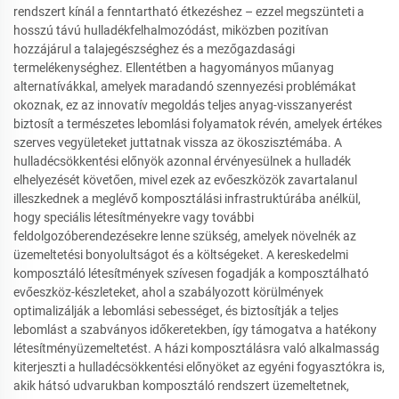
rendszert kínál a fenntartható étkezéshez – ezzel megszünteti a
hosszú távú hulladékfelhalmozódást, miközben pozitívan
hozzájárul a talajegészséghez és a mezőgazdasági
termelékenységhez. Ellentétben a hagyományos műanyag
alternatívákkal, amelyek maradandó szennyezési problémákat
okoznak, ez az innovatív megoldás teljes anyag-visszanyerést
biztosít a természetes lebomlási folyamatok révén, amelyek értékes
szerves vegyületeket juttatnak vissza az ökoszisztémába. A
hulladécsökkentési előnyök azonnal érvényesülnek a hulladék
elhelyezését követően, mivel ezek az evőeszközök zavartalanul
illeszkednek a meglévő komposztálási infrastruktúrába anélkül,
hogy speciális létesítményekre vagy további
feldolgozóberendezésekre lenne szükség, amelyek növelnék az
üzemeltetési bonyolultságot és a költségeket. A kereskedelmi
komposztáló létesítmények szívesen fogadják a komposztálható
evőeszköz-készleteket, ahol a szabályozott körülmények
optimalizálják a lebomlási sebességet, és biztosítják a teljes
lebomlást a szabványos időkeretekben, így támogatva a hatékony
létesítményüzemeltetést. A házi komposztálásra való alkalmasság
kiterjeszti a hulladécsökkentési előnyöket az egyéni fogyasztókra is,
akik hátsó udvarukban komposztáló rendszert üzemeltetnek,