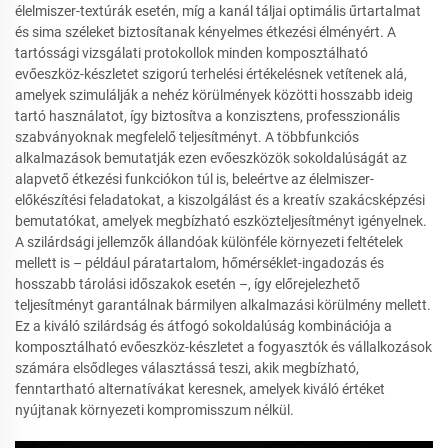
élelmiszer-textúrák esetén, míg a kanál táljai optimális űrtartalmat
és sima széleket biztosítanak kényelmes étkezési élményért. A
tartóssági vizsgálati protokollok minden komposztálható
evőeszköz-készletet szigorú terhelési értékelésnek vetítenek alá,
amelyek szimulálják a nehéz körülmények közötti hosszabb ideig
tartó használatot, így biztosítva a konzisztens, professzionális
szabványoknak megfelelő teljesítményt. A többfunkciós
alkalmazások bemutatják ezen evőeszközök sokoldalúságát az
alapvető étkezési funkciókon túl is, beleértve az élelmiszer-
előkészítési feladatokat, a kiszolgálást és a kreatív szakácsképzési
bemutatókat, amelyek megbízható eszközteljesítményt igényelnek.
A szilárdsági jellemzők állandóak különféle környezeti feltételek
mellett is – például páratartalom, hőmérséklet-ingadozás és
hosszabb tárolási időszakok esetén –, így előrejelezhető
teljesítményt garantálnak bármilyen alkalmazási körülmény mellett.
Ez a kiváló szilárdság és átfogó sokoldalúság kombinációja a
komposztálható evőeszköz-készletet a fogyasztók és vállalkozások
számára elsődleges választássá teszi, akik megbízható,
fenntartható alternatívákat keresnek, amelyek kiváló értéket
nyújtanak környezeti kompromisszum nélkül.