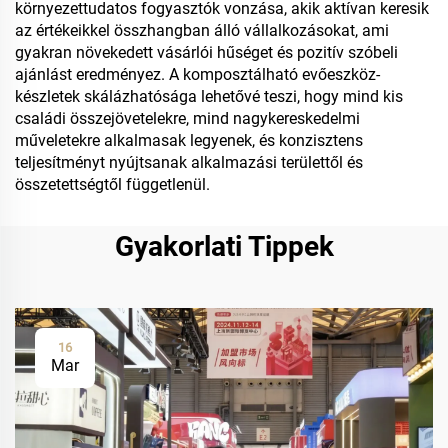
környezettudatos fogyasztók vonzása, akik aktívan keresik
az értékeikkel összhangban álló vállalkozásokat, ami
gyakran növekedett vásárlói hűséget és pozitív szóbeli
ajánlást eredményez. A komposztálható evőeszköz-
készletek skálázhatósága lehetővé teszi, hogy mind kis
családi összejövetelekre, mind nagykereskedelmi
műveletekre alkalmasak legyenek, és konzisztens
teljesítményt nyújtsanak alkalmazási területtől és
összetettségtől függetlenül.
Gyakorlati Tippek
16
Mar