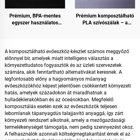
Prémium, BPA-mentes
Prémium komposztálható
egyszer használatos
PLA szívószálak – a
salátatároló edények
fenntartható választás
A komposztálható evőeszköz-készlet számos meggyőző
előnnyel bír, amelyek miatt intelligens választás a
környezettudatos fogyasztók és az üzleti szervezetek
számára, akik fenntartható alternatívákat keresnek. A
legfontosabb előny a hagyományos műanyag
evőeszközökhöz képest jelentősen csökkentett környezeti
hatás, amelyek századokon át maradhatnak a
hulladéklerakókban és az óceánokban. Megfelelő
komposztálás esetén ezek az evőeszközök teljesen
lebomlanak tápanyagdús talajjavító anyaggá, így zárt
környezeti rendszert alkotnak, amely a mezőgazdasági
termelékenységet támogatja, nem pedig szennyezést okoz.
A felhasználók azonnali költségmegtakarítást érnek el az