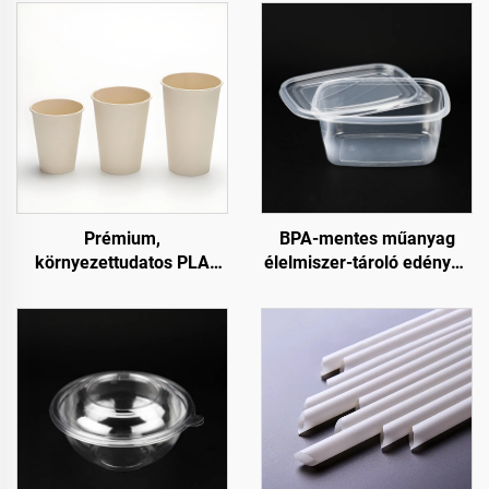
Prémium,
BPA-mentes műanyag
környezettudatos PLA
élelmiszer-tároló edények
hideg italos poharak
fogyasztási célra és
élelmiszer-tárolásra