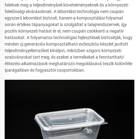
felelnek meg a teljesítménybeli követelményeknek és a környezeti
felelősségi elvárásoknak. A lebomlási technológia nem csupán
egyszerű lebomlást biztosít, hanem a komposztálási folyamat
során értékes tápanyagokat is szolgáltat a talajrendszernek, így
pozitív környezeti hatást ér el, nem csupán csökkenti a negatív
hatásokat. A folyamatos technológiai fejlesztések biztosítják, hogy
minden új generációs komposztálható evőeszköz-készlet javított
teljesítményjellemzőket kínáljon, miközben szigorú környezeti
szabványokat tart meg, és ezeket a termékeket a fenntartható
étkezési alkalmazások meghatározó megoldásává teszik különféle
iparágakban és fogyasztói csoportokban.