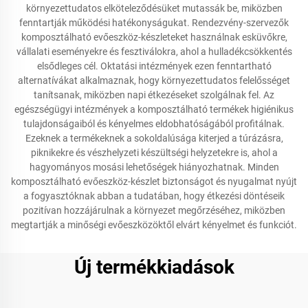
környezettudatos elköteleződésüket mutassák be, miközben
fenntartják működési hatékonyságukat. Rendezvény-szervezők
komposztálható evőeszköz-készleteket használnak esküvőkre,
vállalati eseményekre és fesztiválokra, ahol a hulladékcsökkentés
elsődleges cél. Oktatási intézmények ezen fenntartható
alternatívákat alkalmaznak, hogy környezettudatos felelősséget
tanítsanak, miközben napi étkezéseket szolgálnak fel. Az
egészségügyi intézmények a komposztálható termékek higiénikus
tulajdonságaiból és kényelmes eldobhatóságából profitálnak.
Ezeknek a termékeknek a sokoldalúsága kiterjed a túrázásra,
piknikekre és vészhelyzeti készültségi helyzetekre is, ahol a
hagyományos mosási lehetőségek hiányozhatnak. Minden
komposztálható evőeszköz-készlet biztonságot és nyugalmat nyújt
a fogyasztóknak abban a tudatában, hogy étkezési döntéseik
pozitívan hozzájárulnak a környezet megőrzéséhez, miközben
megtartják a minőségi evőeszközöktől elvárt kényelmet és funkciót.
Új termékkiadások