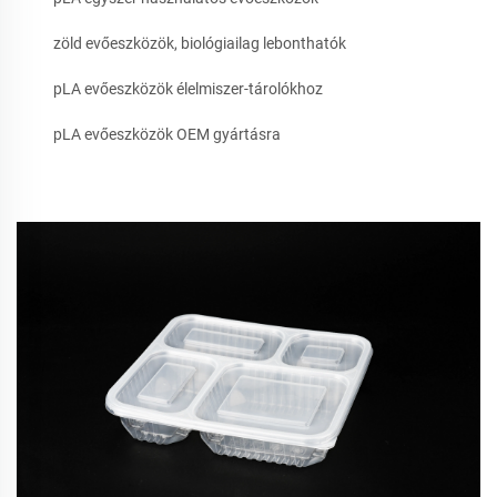
zöld evőeszközök, biológiailag lebonthatók
pLA evőeszközök élelmiszer-tárolókhoz
pLA evőeszközök OEM gyártásra