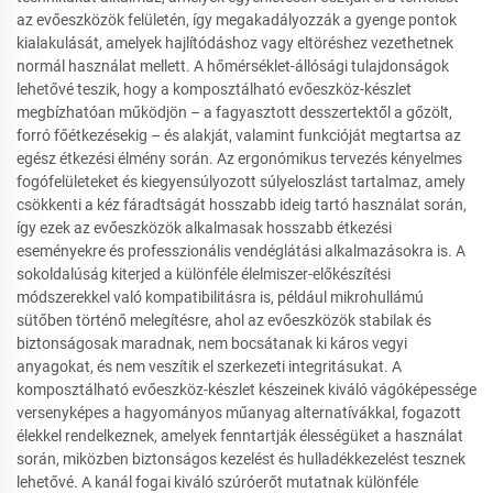
az evőeszközök felületén, így megakadályozzák a gyenge pontok
kialakulását, amelyek hajlítódáshoz vagy eltöréshez vezethetnek
normál használat mellett. A hőmérséklet-állósági tulajdonságok
lehetővé teszik, hogy a komposztálható evőeszköz-készlet
megbízhatóan működjön – a fagyasztott desszertektől a gőzölt,
forró főétkezésekig – és alakját, valamint funkcióját megtartsa az
egész étkezési élmény során. Az ergonómikus tervezés kényelmes
fogófelületeket és kiegyensúlyozott súlyeloszlást tartalmaz, amely
csökkenti a kéz fáradtságát hosszabb ideig tartó használat során,
így ezek az evőeszközök alkalmasak hosszabb étkezési
eseményekre és professzionális vendéglátási alkalmazásokra is. A
sokoldalúság kiterjed a különféle élelmiszer-előkészítési
módszerekkel való kompatibilitásra is, például mikrohullámú
sütőben történő melegítésre, ahol az evőeszközök stabilak és
biztonságosak maradnak, nem bocsátanak ki káros vegyi
anyagokat, és nem veszítik el szerkezeti integritásukat. A
komposztálható evőeszköz-készlet készeinek kiváló vágóképessége
versenyképes a hagyományos műanyag alternatívákkal, fogazott
élekkel rendelkeznek, amelyek fenntartják élességüket a használat
során, miközben biztonságos kezelést és hulladékkezelést tesznek
lehetővé. A kanál fogai kiváló szúróerőt mutatnak különféle