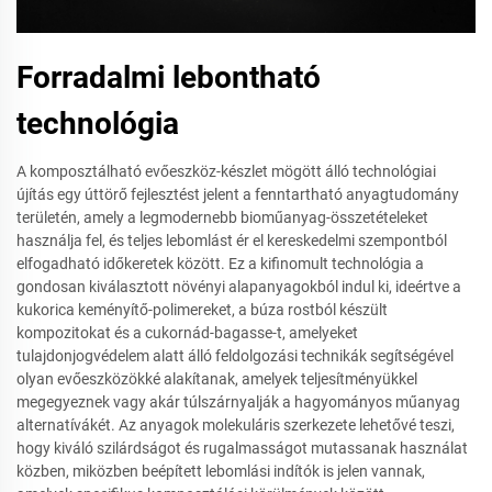
Forradalmi lebontható
technológia
A komposztálható evőeszköz-készlet mögött álló technológiai
újítás egy úttörő fejlesztést jelent a fenntartható anyagtudomány
területén, amely a legmodernebb bioműanyag-összetételeket
használja fel, és teljes lebomlást ér el kereskedelmi szempontból
elfogadható időkeretek között. Ez a kifinomult technológia a
gondosan kiválasztott növényi alapanyagokból indul ki, ideértve a
kukorica keményítő-polimereket, a búza rostból készült
kompozitokat és a cukornád-bagasse-t, amelyeket
tulajdonjogvédelem alatt álló feldolgozási technikák segítségével
olyan evőeszközökké alakítanak, amelyek teljesítményükkel
megegyeznek vagy akár túlszárnyalják a hagyományos műanyag
alternatívákét. Az anyagok molekuláris szerkezete lehetővé teszi,
hogy kiváló szilárdságot és rugalmasságot mutassanak használat
közben, miközben beépített lebomlási indítók is jelen vannak,