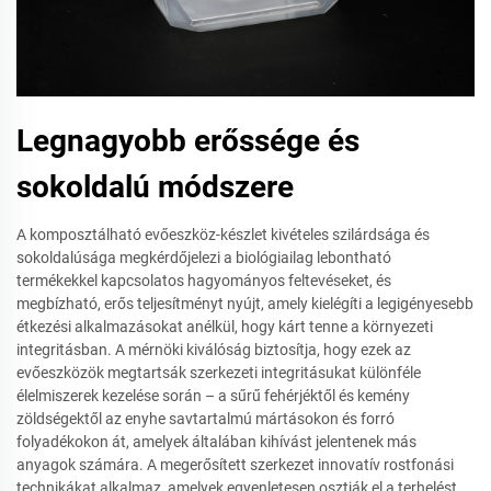
Legnagyobb erőssége és
sokoldalú módszere
A komposztálható evőeszköz-készlet kivételes szilárdsága és
sokoldalúsága megkérdőjelezi a biológiailag lebontható
termékekkel kapcsolatos hagyományos feltevéseket, és
megbízható, erős teljesítményt nyújt, amely kielégíti a legigényesebb
étkezési alkalmazásokat anélkül, hogy kárt tenne a környezeti
integritásban. A mérnöki kiválóság biztosítja, hogy ezek az
evőeszközök megtartsák szerkezeti integritásukat különféle
élelmiszerek kezelése során – a sűrű fehérjéktől és kemény
zöldségektől az enyhe savtartalmú mártásokon és forró
folyadékokon át, amelyek általában kihívást jelentenek más
anyagok számára. A megerősített szerkezet innovatív rostfonási
technikákat alkalmaz, amelyek egyenletesen osztják el a terhelést