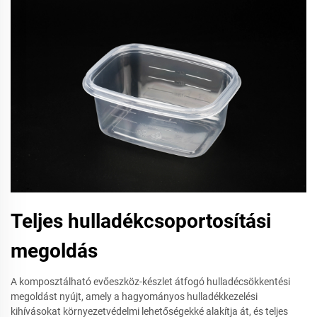
Teljes hulladékcsoportosítási
megoldás
A komposztálható evőeszköz-készlet átfogó hulladécsökkentési
megoldást nyújt, amely a hagyományos hulladékkezelési
kihívásokat környezetvédelmi lehetőségekké alakítja át, és teljes