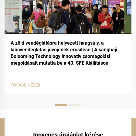
A zöld vendéglátásra helyezett hangsúly, a
láncvendéglátás jövőjének erősítése | A sanghaji
Bolooming Technology innovatív csomagolási
megoldásait mutatta be a 40. SFE Kiállításon
TOVÁBB NÉZEK
Ingyenes árajánlat kérése