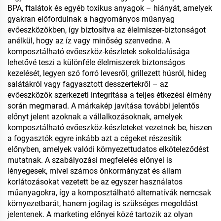
BPA, ftalátok és egyéb toxikus anyagok – hiányát, amelyek
gyakran előfordulnak a hagyományos műanyag
evőeszközökben, így biztosítva az élelmiszer-biztonságot
anélkül, hogy az íz vagy minőség szenvedne. A
komposztálható evőeszköz-készletek sokoldalúsága
lehetővé teszi a különféle élelmiszerek biztonságos
kezelését, legyen szó forró levesről, grillezett húsról, hideg
salátákról vagy fagyasztott desszertekről – az
evőeszközök szerkezeti integritása a teljes étkezési élmény
során megmarad. A márkakép javítása további jelentős
előnyt jelent azoknak a vállalkozásoknak, amelyek
komposztálható evőeszköz-készleteket vezetnek be, hiszen
a fogyasztók egyre inkább azt a cégeket részesítik
előnyben, amelyek valódi környezettudatos elköteleződést
mutatnak. A szabályozási megfelelés előnyei is
lényegesek, mivel számos önkormányzat és állam
korlátozásokat vezetett be az egyszer használatos
műanyagokra, így a komposztálható alternatívák nemcsak
környezetbarát, hanem jogilag is szükséges megoldást
jelentenek. A marketing előnyei közé tartozik az olyan