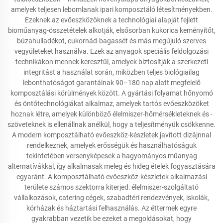
amelyek teljesen lebomlanak ipari komposztáló létesítményekben.
Ezeknek az evőeszközöknek a technológiai alapját fejlett
bioműanyag-összetételek alkotják, elsősorban kukorica keményítőt,
búzahulladékot, cukornád-bagassét és más megújuló szerves
vegyületeket használva. Ezek az anyagok speciális feldolgozási
technikákon mennek keresztül, amelyek biztosítják a szerkezeti
integritást a használat során, miközben teljes biológiailag
lebonthatóságot garantálnak 90–180 nap alatt megfelelő
komposztálási körülmények között. A gyártási folyamat hőnyomó
és öntőtechnológiákat alkalmaz, amelyek tartós evőeszközöket
hoznak létre, amelyek különböző élelmiszer-hőmérsékleteknek és -
szöveteknek is ellenállnak anélkül, hogy a teljesítményük csökkenne.
A modern komposztálható evőeszköz-készletek javított dizájnnal
rendelkeznek, amelyek erősségük és használhatóságuk
tekintetében versenyképesek a hagyományos műanyag
alternatívákkal, így alkalmasak meleg és hideg ételek fogyasztására
egyaránt. A komposztálható evőeszköz-készletek alkalmazási
területe számos szektorra kiterjed: élelmiszer-szolgáltató
vállalkozások, catering cégek, szabadtéri rendezvények, iskolák,
kórházak és háztartási felhasználás. Az éttermek egyre
gyakrabban vezetik be ezeket a megoldásokat, hogy