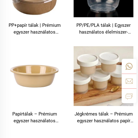
PP+papír tálak | Prémium
PP/PE/PLA tálak | Egyszer
egyszer használatos
használatos élelmiszer-
kompozit élelmiszer-tálak –
minőségű tálak – Bolooming
Bolooming
Papírtálak – Prémium
Jégkrémes tálak – Prémium
egyszer használatos
egyszer használatos papír
élelmiszer-minőségű
jégkrémes tálak | Bolooming
papírtálak | Shanghai