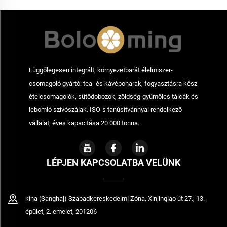
Bolooming
Függőlegesen integrált, környezetbarát élelmiszer-
csomagoló gyártó: tea- és kávépoharak, fogyasztásra kész
ételcsomagolók, sütődobozok, zöldség-gyümölcs tálcák és
lebomló szívószálak. ISO-s tanúsítvánnyal rendelkező
vállalat, éves kapacitása 20 000 tonna.
LÉPJEN KAPCSOLATBA VELÜNK
kína (Sanghaj) Szabadkereskedelmi Zóna, Xinjinqiao út 27., 13.
épület, 2. emelet, 201206