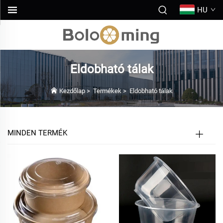
HU
Eldobható tálak
Kezdőlap
>
Termékek
>
Eldobható tálak
MINDEN TERMÉK