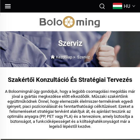
HU
Szerviz
Kezdőlap
>
Szerviz
Szakértői Konzultáció És Stratégiai Tervezés
A Boloomingnál úgy gondoljuk, hogy a legjobb csomagolási megoldás már
jóval a gyártás megkezdése előtt elkezdődik. Műszaki szakértőink
együttműködnek Önnel, hogy elemezzék élelmiszer-termékének egyedi
igényeit, piaci pozícionálását és fenntarthatósági célkitűzéseit. Ezeket a
felismeréseket stratégiai tervként alakítjuk át, és ajánlást teszünk az
optimális anyagra (PP, PET vagy PLA) és a tervezésre, amely biztosítja a
biztonságot, a funkcióképességet és a költséghatékonyságot már a
legelső lépéstől kezdve.