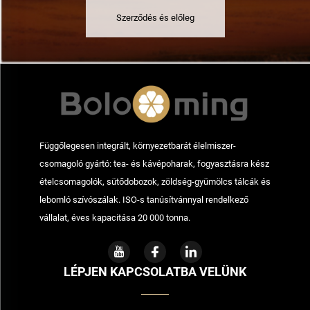
Szerződés és előleg
Függőlegesen integrált, környezetbarát élelmiszer-
csomagoló gyártó: tea- és kávépoharak, fogyasztásra kész
ételcsomagolók, sütődobozok, zöldség-gyümölcs tálcák és
lebomló szívószálak. ISO-s tanúsítvánnyal rendelkező
vállalat, éves kapacitása 20 000 tonna.
LÉPJEN KAPCSOLATBA VELÜNK