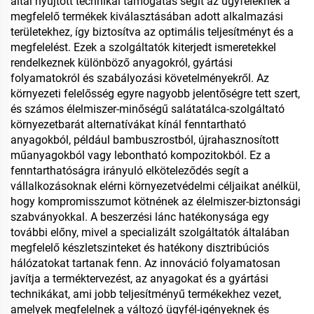
által nyújtott technikai támogatás segít az ügyfeleknek a
megfelelő termékek kiválasztásában adott alkalmazási
területekhez, így biztosítva az optimális teljesítményt és a
megfelelést. Ezek a szolgáltatók kiterjedt ismeretekkel
rendelkeznek különböző anyagokról, gyártási
folyamatokról és szabályozási követelményekről. Az
környezeti felelősség egyre nagyobb jelentőségre tett szert,
és számos élelmiszer-minőségű salátatálca-szolgáltató
környezetbarát alternatívákat kínál fenntartható
anyagokból, például bambuszrostból, újrahasznosított
műanyagokból vagy lebontható kompozitokból. Ez a
fenntarthatóságra irányuló elköteleződés segít a
vállalkozásoknak elérni környezetvédelmi céljaikat anélkül,
hogy kompromisszumot kötnének az élelmiszer-biztonsági
szabványokkal. A beszerzési lánc hatékonysága egy
további előny, mivel a specializált szolgáltatók általában
megfelelő készletszinteket és hatékony disztribúciós
hálózatokat tartanak fenn. Az innováció folyamatosan
javítja a terméktervezést, az anyagokat és a gyártási
technikákat, ami jobb teljesítményű termékekhez vezet,
amelyek megfelelnek a változó ügyfél-igényeknek és