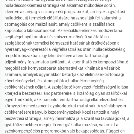
hulladéscsökkentési stratégiákat alkalmaz működése során,
ideértve az anyag-visszanyerési programokat, amelyek a gyártási
hulladékot új termékek előállítására hasznosítják fel, valamint a
csomagolás optimalizálását, amely csökkenti a szállításhoz
kapcsolódó kibocsátásokat. Az életciklus-elemzés módszertanai
segítséget nyújtanak az élelmiszer-minőségű salátatálca-
szolgáltatónak termékei környezeti hatásának értékelésében a
nyersanyag-kinyeréstől a végfelhasználás utáni hulladékkezelésig
terjedő időszakban, így lehetővé téve a fenntarthatósági
teljesítmény folyamatos javítását. A lebontható és komposztálható
megoldások környezetbarát alternatívákat kínálnak a vásárlók
számára, amelyek ugyanakkor betartják az élelmiszer-biztonsági
követelményeket, és támogatják a hulladékmennyiség
csökkentésének céljait. A szolgáltató környezeti felelősségvállalása
kiterjed a beszerzési lánc partnereire is: kizárólag olyan szállítókkal
együttműködik, akik hasonló fenntarthatósági elköteleződést és
környezetmenedzsment-gyakorlatokat mutatnak. A szénlábnyom
csökkentésére irányuló kezdeményezések közé tartozik a helyi
beszerzési stratégia, amely minimalizálja a szállítási távolságokat, a
gyártóüzemekben megújuló energiák alkalmazása, valamint a
szénkompenzációs programokba való bekapcsolódás. Független