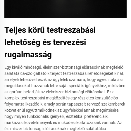
Teljes körű testreszabási
lehetőség és tervezési
rugalmasság
Egy kiváló minőségű, élelmiszer-biztonsági előírásoknak megfelelő
salátatálca-szolgáltató kiterjedt testreszabási lehetőségeket kínál,
amelyek lehetővé teszik az ügyfelek számára, hogy egyedi tálalási
megoldásokat hozzanak létre saját speciális igényeikhez, miközben
szigorúan betartják az élelmiszer-biztonsági előírásokat. Ez a
komplex testreszabási megközelítés egy részletes konzultációs
folyamattal kezdődik, amely során tapasztalt tervező szakemberek
közvetlenül együttműködnek az ügyfelekkel annak megértésére,
hogy milyen funkcionális igényeik, esztétikai preferenciáik,
márkázási követelményeik és működési korlátozásaik vannak. Az
élelmiszer-biztonsági előírásoknak megfelelő salátatálca-