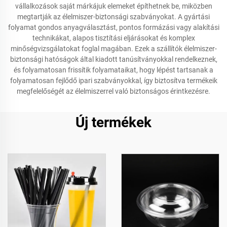
vállalkozások saját márkájuk elemeket építhetnek be, miközben
megtartják az élelmiszer-biztonsági szabványokat. A gyártási
folyamat gondos anyagválasztást, pontos formázási vagy alakítási
technikákat, alapos tisztítási eljárásokat és komplex
minőségvizsgálatokat foglal magában. Ezek a szállítók élelmiszer-
biztonsági hatóságok által kiadott tanúsítványokkal rendelkeznek,
és folyamatosan frissítik folyamataikat, hogy lépést tartsanak a
folyamatosan fejlődő ipari szabványokkal, így biztosítva termékeik
megfelelőségét az élelmiszerrel való biztonságos érintkezésre.
Új termékek