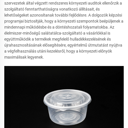
szervezetek által végzett rendszeres környezeti auditok ellenőrzik a
szolgáltató fenntarthatóságra vonatkozó állításait, és
lehetőségeket azonosítanak további fejlődésre. A dolgozók képzési
programjai biztosítják, hogy a környezeti szempontok beépüljenek a
mindennapi működésbe és a döntéshozatali folyamatokba. Az
élelmiszer-minőségű salátatálca-szolgáltató a vásárlókkal is
együttműködik a termékek megfelelő hulladékkezelésének és
újrahasznosításának elősegítésére, egyértelmű útmutatást nyújtva
a végfelhasználás utáni kezelésről, hogy a környezeti előnyök
maximálisak legyenek.