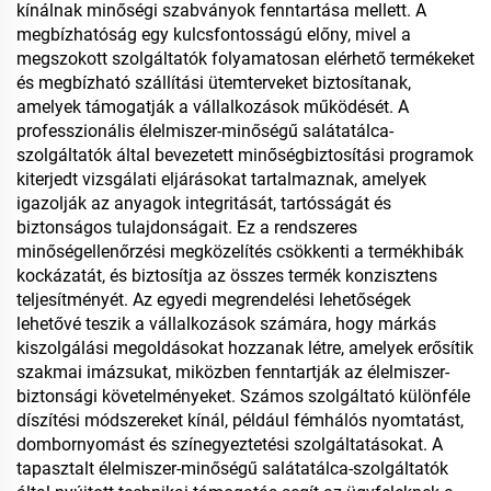
kínálnak minőségi szabványok fenntartása mellett. A
megbízhatóság egy kulcsfontosságú előny, mivel a
megszokott szolgáltatók folyamatosan elérhető termékeket
és megbízható szállítási ütemterveket biztosítanak,
amelyek támogatják a vállalkozások működését. A
professzionális élelmiszer-minőségű salátatálca-
szolgáltatók által bevezetett minőségbiztosítási programok
kiterjedt vizsgálati eljárásokat tartalmaznak, amelyek
igazolják az anyagok integritását, tartósságát és
biztonságos tulajdonságait. Ez a rendszeres
minőségellenőrzési megközelítés csökkenti a termékhibák
kockázatát, és biztosítja az összes termék konzisztens
teljesítményét. Az egyedi megrendelési lehetőségek
lehetővé teszik a vállalkozások számára, hogy márkás
kiszolgálási megoldásokat hozzanak létre, amelyek erősítik
szakmai imázsukat, miközben fenntartják az élelmiszer-
biztonsági követelményeket. Számos szolgáltató különféle
díszítési módszereket kínál, például fémhálós nyomtatást,
dombornyomást és színegyeztetési szolgáltatásokat. A
tapasztalt élelmiszer-minőségű salátatálca-szolgáltatók