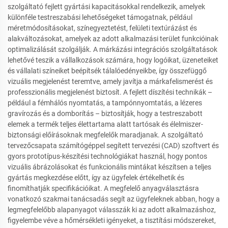
szolgáltató fejlett gyártási kapacitásokkal rendelkezik, amelyek
különféle testreszabási lehetőségeket támogatnak, például
méretmódosításokat, színegyeztetést, felületi textúrázást és
alakváltozásokat, amelyek az adott alkalmazási terület funkcióinak
optimalizálását szolgálják. A márkázási integrációs szolgáltatások
lehetővé teszik a vállalkozások számára, hogy logóikat, üzeneteiket
és vállalati színeiket beépítsék tálalóedényeikbe, így összefüggő
vizuális megjelenést teremtve, amely javítja a márkafelismerést és
professzionális megjelenést biztosít. A fejlett díszítési technikák –
például a fémhálós nyomtatás, a tampónnyomtatás, a lézeres
gravírozás és a domborítás – biztosítják, hogy a testreszabott
elemek a termék teljes élettartama alatt tartósak és élelmiszer-
biztonsági előírásoknak megfelelők maradjanak. A szolgáltató
tervezőcsapata számítógéppel segített tervezési (CAD) szoftvert és
gyors prototípus-készítési technológiákat használ, hogy pontos
vizuális ábrázolásokat és funkcionális mintákat készítsen a teljes
gyártás megkezdése előtt, így az ügyfelek értékelhetik és
finomíthatják specifikációikat. A megfelelő anyagválasztásra
vonatkozó szakmai tanácsadás segít az ügyfeleknek abban, hogy a
legmegfelelőbb alapanyagot válasszák ki az adott alkalmazáshoz,
figyelembe véve a hőmérsékleti igényeket, a tisztítási módszereket,