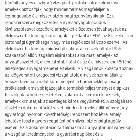
tanúsítvány és a szigorú vizsgálati protokollok alkalmazása,
amelyek biztosítják, hogy minden termék megfeleljen a
legmagasabb élelmiszer-biztonsági szabványoknak. Ez a
rendszerszerű megközelítés a nyersanyagok gondos
kiválasztásával kezdődik, amelyeket előzetesen jóváhagytak az
élelmiszer-biztonsági hatóságok – például az FDA, az EU élelmiszer-
biztonsági ügynökségei vagy más régiók szabályozó szervei. Az
élelmiszer-biztonsági minőségű salátatálca-szolgáltató több
szakaszból álló vizsgálati eljárásokat alkalmaz, amelyek az
anyagösszetételt, a kémiai stabilitást és az élelmiszerekbe történő
lehetséges anyagátmenetet értékelik. A vizsgálatok közé tartoznak
az időgyorsított öregedési vizsgálatok, amelyek szimulálják a
hosszú távú használat körülményeit, a hőmérséklet-állósági
értékelések, amelyek igazolják a termékek teljesítményét a tipikus
felszolgálási hőmérsékleteken, valamint a kémiai elemzések,
amelyek kimutatják az esetleges káros vegyületeket. A szolgáltató
részletes dokumentációt vezet minden termékszállítmányról, így
egy átfogó nyomon követhetőségi rendszert hoz létre, amely
lehetővé teszi a gyors reagálást bármilyen biztonsági aggály
esetén. Ez a dokumentáció tartalmazza az anyagtanúsítványokat,
a vizsgálati eredményeket, a gyártási naplókat és a