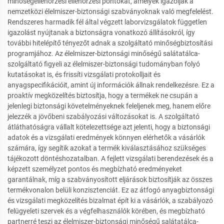
minőségellenőrzési ellenőrzési pontokat, amelyek igazolják a
nemzetközi élelmiszer-biztonsági szabványoknak való megfelelést.
Rendszeres harmadik fél által végzett laborvizsgálatok független
igazolást nyújtanak a biztonságra vonatkozó állításokról, így
további hitelépítő tényezőt adnak a szolgáltató minőségbiztosítási
programjához. Az élelmiszer-biztonsági minőségű salátatálca-
szolgáltató figyeli az élelmiszer-biztonsági tudományban folyó
kutatásokat is, és frissíti vizsgálati protokolljait és
anyagspecifikációit, amint új információk állnak rendelkezésre. Ez a
proaktív megközelítés biztosítja, hogy a termékek ne csupán a
jelenlegi biztonsági követelményeknek feleljenek meg, hanem előre
jelezzék a jövőbeni szabályozási változásokat is. A szolgáltató
átláthatóságra vállalt kötelezettsége azt jelenti, hogy a biztonsági
adatok és a vizsgálati eredmények könnyen elérhetők a vásárlók
számára, így segítik azokat a termék kiválasztásához szükséges
tájékozott döntéshozatalban. A fejlett vizsgálati berendezések és a
képzett személyzet pontos és megbízható eredményeket
garantálnak, míg a szabványosított eljárások biztosítják az összes
termékvonalon belüli konzisztenciát. Ez az átfogó anyagbiztonsági
és vizsgálati megközelítés bizalmat épít ki a vásárlók, a szabályozó
felügyeleti szervek és a végfelhasználók körében, és megbízható
partnerré teszi az élelmiszer-biztonsági minőségű salátatálca-