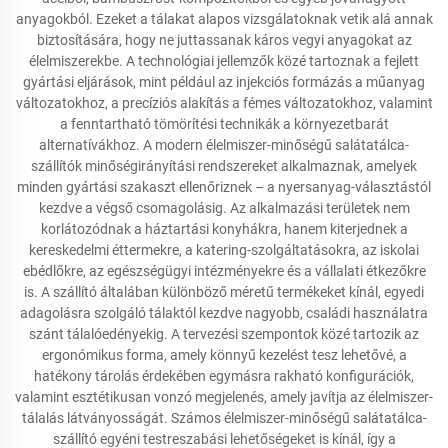
anyagokból. Ezeket a tálakat alapos vizsgálatoknak vetik alá annak
biztosítására, hogy ne juttassanak káros vegyi anyagokat az
élelmiszerekbe. A technológiai jellemzők közé tartoznak a fejlett
gyártási eljárások, mint például az injekciós formázás a műanyag
változatokhoz, a precíziós alakítás a fémes változatokhoz, valamint
a fenntartható tömörítési technikák a környezetbarát
alternatívákhoz. A modern élelmiszer-minőségű salátatálca-
szállítók minőségirányítási rendszereket alkalmaznak, amelyek
minden gyártási szakaszt ellenőriznek – a nyersanyag-választástól
kezdve a végső csomagolásig. Az alkalmazási területek nem
korlátozódnak a háztartási konyhákra, hanem kiterjednek a
kereskedelmi éttermekre, a katering-szolgáltatásokra, az iskolai
ebédlőkre, az egészségügyi intézményekre és a vállalati étkezőkre
is. A szállító általában különböző méretű termékeket kínál, egyedi
adagolásra szolgáló tálaktól kezdve nagyobb, családi használatra
szánt tálalóedényekig. A tervezési szempontok közé tartozik az
ergonómikus forma, amely könnyű kezelést tesz lehetővé, a
hatékony tárolás érdekében egymásra rakható konfigurációk,
valamint esztétikusan vonzó megjelenés, amely javítja az élelmiszer-
tálalás látványosságát. Számos élelmiszer-minőségű salátatálca-
szállító egyéni testreszabási lehetőségeket is kínál, így a