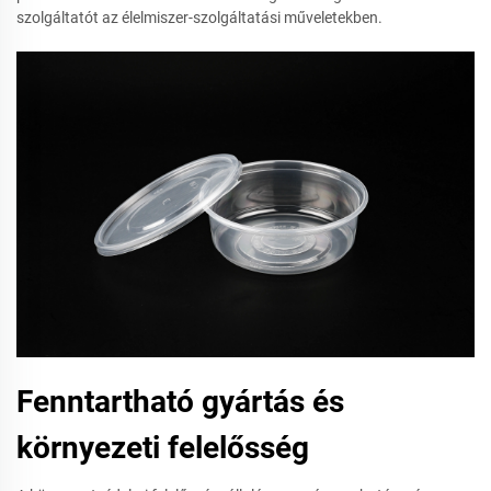
szolgáltatót az élelmiszer-szolgáltatási műveletekben.
Fenntartható gyártás és
környezeti felelősség