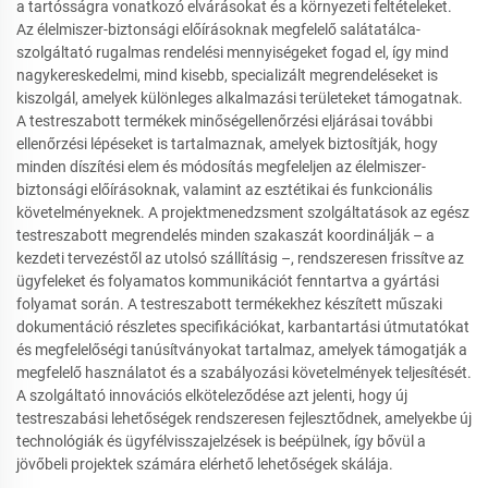
a tartósságra vonatkozó elvárásokat és a környezeti feltételeket.
Az élelmiszer-biztonsági előírásoknak megfelelő salátatálca-
szolgáltató rugalmas rendelési mennyiségeket fogad el, így mind
nagykereskedelmi, mind kisebb, specializált megrendeléseket is
kiszolgál, amelyek különleges alkalmazási területeket támogatnak.
A testreszabott termékek minőségellenőrzési eljárásai további
ellenőrzési lépéseket is tartalmaznak, amelyek biztosítják, hogy
minden díszítési elem és módosítás megfeleljen az élelmiszer-
biztonsági előírásoknak, valamint az esztétikai és funkcionális
követelményeknek. A projektmenedzsment szolgáltatások az egész
testreszabott megrendelés minden szakaszát koordinálják – a
kezdeti tervezéstől az utolsó szállításig –, rendszeresen frissítve az
ügyfeleket és folyamatos kommunikációt fenntartva a gyártási
folyamat során. A testreszabott termékekhez készített műszaki
dokumentáció részletes specifikációkat, karbantartási útmutatókat
és megfelelőségi tanúsítványokat tartalmaz, amelyek támogatják a
megfelelő használatot és a szabályozási követelmények teljesítését.
A szolgáltató innovációs elköteleződése azt jelenti, hogy új
testreszabási lehetőségek rendszeresen fejlesztődnek, amelyekbe új
technológiák és ügyfélvisszajelzések is beépülnek, így bővül a
jövőbeli projektek számára elérhető lehetőségek skálája.