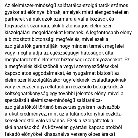
élelmiszer-tárolásra
Az élelmiszer-minőségű salátatálca-szolgáltatók számos
gyakorlati előnnyel bírnak, amelyek miatt elengedhetetlen
partnerek válnak azok számára a vállalkozások és
fogyasztók számára, akik biztonságos élelmiszer-
kiszolgálási megoldásokat keresnek. A legfontosabb előny
a biztosított biztonsági megfelelés, mivel ezek a
szolgáltatók garantálják, hogy minden termék megfelel
vagy meghaladja az egészségügyi hatóságok által
meghatározott élelmiszer-biztonsági szabályozásokat. Ez
a megfelelés kiküszöböli a vegyi szennyeződésekkel
kapcsolatos aggodalmakat, és nyugalmat biztosít az
élelmiszer kiszolgálásakor ügyfeleknek, családtagoknak
vagy egészségügyi ellátásban részesülő betegeknek. A
költséghatékonyság egy további jelentős előny, mivel a
specializált élelmiszer-minőségű salátatálca-
szolgáltatóktól történő beszerzés gyakran kedvezőbb
árakat eredményez, mint az általános konyhai eszköz-
kereskedőktől való vásárlás. Ezek a szolgáltatók a
skálahatásokból és közvetlen gyártási kapcsolatokból
fakadó előnyöket kihasználva versenyképes árakat