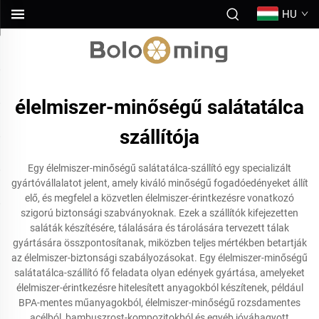
HU
élelmiszer-minőségű salátatálca
szállítója
Egy élelmiszer-minőségű salátatálca-szállító egy specializált
gyártóvállalatot jelent, amely kiváló minőségű fogadóedényeket állít
elő, és megfelel a közvetlen élelmiszer-érintkezésre vonatkozó
szigorú biztonsági szabványoknak. Ezek a szállítók kifejezetten
saláták készítésére, tálalására és tárolására tervezett tálak
gyártására összpontosítanak, miközben teljes mértékben betartják
az élelmiszer-biztonsági szabályozásokat. Egy élelmiszer-minőségű
salátatálca-szállító fő feladata olyan edények gyártása, amelyeket
élelmiszer-érintkezésre hitelesített anyagokból készítenek, például
BPA-mentes műanyagokból, élelmiszer-minőségű rozsdamentes
acélból, bambuszrost-kompozitokból és egyéb jóváhagyott