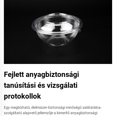
Fejlett anyagbiztonsági
tanúsítási és vizsgálati
protokollok
Egy megbízható, élelmiszer-biztonsági minőségű salátatálca-
szolgáltató alapvető jellemzője a kimerítő anyagbiztonsági