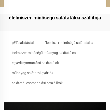
élelmiszer-minőségű salátatálca szállítója
pET salátástál
élelmiszer-minőségű salátatálca
élelmiszer-minőségű műanyag salátatálca
egyedi nyomtatású salátatálak
műanyag salátatál-gyártók
salátatál-csomagolási beszállítók