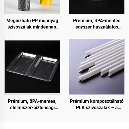
Megbízható PP műanyag
Prémium, BPA-mentes
szívószálak mindennapi
egyszer használatos
használatra
salátatároló edények
Prémium, BPA-mentes,
Prémium komposztálható
élelmiszer-biztonsági
PLA szívószálak – a
minőségű csuklós
fenntartható választás
(clamshell) tárolóedények
fogyasztási célra és