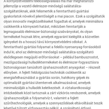
A környezetvédelmi felelősségvállalás ma már meghatározó
jellemzője a vezető élelmiszer-minőségű salátatálca-
szolgáltatóknak, akik felismerték a fenntartható gyártási
gyakorlatok növekvő jelentőségét a mai piacon. Ezek a szolgáltatók
olyan innovatív megközelítéseket fogadtak el, amelyek minimálisra
csökkentik a környezeti hatást, miközben fenntartják a
legmagasabb élelmiszer-biztonsági szabványokat, és olyan
termékeket hoznak létre, amelyek egyaránt kielégítik a közvetlen
igényeket és a hosszú távú környezetvédelmi célokat. A
fenntartható gyártási folyamat a felelős nyersanyag-forrásokból
indul ki, ahol az élelmiszer-minőségű salátatálca-szolgáltató
elsődlegesen megújuló erőforrásokat – például bambuszrostot,
mezőgazdasági hulladéktermékeket és élelmiszer-fogyasztásra
biztonságosan tanúsított újrahasznosított anyagokat – részesít
előnyben. A fejlett feldolgozási technikák csökkentik az
energiafelhasználást a gyártás során, hatékony gépek és
optimalizált gyártási ütemtervek alkalmazásával, amelyek
minimalizálják a hulladék keletkezését. A víztakarékossági
intézkedések közé tartoznak a zárt vízkörös rendszerek, amelyek
újrahasznosítják a folyamatvíz-t, valamint a fejlett
szűrőtechnológiák, amelyek a szennyeződések eltávolítását teszik
lehetővé túlzott vízfogyasztás nélkül. A szolgáltató átfogó