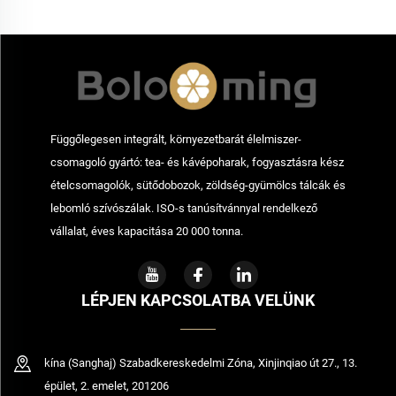
Függőlegesen integrált, környezetbarát élelmiszer-
csomagoló gyártó: tea- és kávépoharak, fogyasztásra kész
ételcsomagolók, sütődobozok, zöldség-gyümölcs tálcák és
lebomló szívószálak. ISO-s tanúsítvánnyal rendelkező
vállalat, éves kapacitása 20 000 tonna.
LÉPJEN KAPCSOLATBA VELÜNK
kína (Sanghaj) Szabadkereskedelmi Zóna, Xinjinqiao út 27., 13.
épület, 2. emelet, 201206