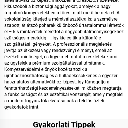
alternatívákhoz képest, miközben a törésbiztos szerkezet
kiküszöböli a biztonsági aggályokat, amelyek a nagy
forgalmú környezetekben a törés miatt merülhetnek fel. A
sokoldalúság kiterjed a méretválasztékra is: a személyre
szabott, átlátszó poharak különböző űrtartalommal érhetők
el – kis mintavételi mérettől a nagyobb italmennyiségekhez
szükséges méretekig –, így kielégítik a különféle
szolgáltatási igényeket. A professzionális megjelenés
javítja az étkezési vagy rendezvényi élményt, emeli az
érzékelt minőséget, és figyelmet mutat a részletekre, amit
az ügyfelek a prémium szolgáltatással társítanak.
Környezetvédelmi előnyök közé tartozik a
újrahasznosíthatóság és a hulladékcsökkenés a egyszer
használatos alternatívákhoz képest, így támogatja a
fenntarthatósági kezdeményezéseket, miközben megtartja
a funkciósságot és az esztétikai vonzerejét, amely megfelel
a modern fogyasztók elvárásainak a felelős üzleti
gyakorlatok iránt.
Gyakorlati Tippek