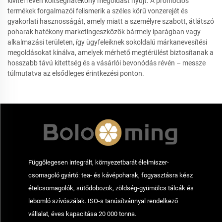
kivitel révén költséghatékony megoldást nyújt. A promóciós
termékek forgalmazói felismerik a széles körű vonzerejét és
gyakorlati hasznosságát, amely miatt a személyre szabott, átlátszó
poharak hatékony marketingeszközök bármely iparágban vagy
alkalmazási területen, így ügyfeleiknek sokoldalú márkanevesítési
megoldásokat kínálva, amelyek mérhető megtérülést biztosítanak a
hosszabb távú kitettség és a vásárlói bevonódás révén – messze
túlmutatva az elsődleges érintkezési ponton.
Függőlegesen integrált, környezetbarát élelmiszer-
csomagoló gyártó: tea- és kávépoharak, fogyasztásra kész
ételcsomagolók, sütődobozok, zöldség-gyümölcs tálcák és
lebomló szívószálak. ISO-s tanúsítvánnyal rendelkező
vállalat, éves kapacitása 20 000 tonna.