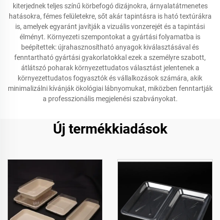
kiterjednek teljes színű körbefogó dizájnokra, árnyalatátmenetes
hatásokra, fémes felületekre, sőt akár tapintásra is ható textúrákra
is, amelyek egyaránt javítják a vizuális vonzerejét és a tapintási
élményt. Környezeti szempontokat a gyártási folyamatba is
beépítettek: újrahasznosítható anyagok kiválasztásával és
fenntartható gyártási gyakorlatokkal ezek a személyre szabott,
átlátszó poharak környezettudatos választást jelentenek a
környezettudatos fogyasztók és vállalkozások számára, akik
minimalizálni kívánják ökológiai lábnyomukat, miközben fenntartják
a professzionális megjelenési szabványokat.
Új termékkiadások