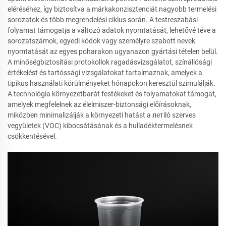
eléréséhez, így biztosítva a márkakonzisztenciát nagyobb termelési
sorozatok és több megrendelési ciklus során. A testreszabási
folyamat támogatja a változó adatok nyomtatását, lehetővé téve a
sorozatszámok, egyedi kódok vagy személyre szabott nevek
nyomtatását az egyes poharakon ugyanazon gyártási tételen belül.
A minőségbiztosítási protokollok ragadásvizsgálatot, színállósági
értékelést és tartóssági vizsgálatokat tartalmaznak, amelyek a
tipikus használati körülményeket hónapokon keresztül szimulálják.
A technológia környezetbarát festékeket és folyamatokat támogat,
amelyek megfelelnek az élelmiszer-biztonsági előírásoknak,
miközben minimalizálják a környezeti hatást a летiló szerves
vegyületek (VOC) kibocsátásának és a hulladéktermelésnek
csökkentésével.