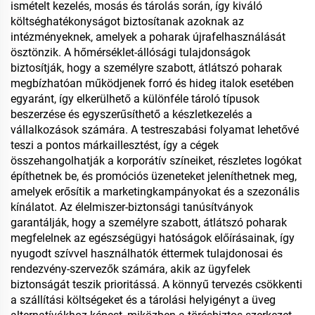
ismételt kezelés, mosás és tárolás során, így kiváló
költséghatékonyságot biztosítanak azoknak az
intézményeknek, amelyek a poharak újrafelhasználását
ösztönzik. A hőmérséklet-állósági tulajdonságok
biztosítják, hogy a személyre szabott, átlátszó poharak
megbízhatóan működjenek forró és hideg italok esetében
egyaránt, így elkerülhető a különféle tároló típusok
beszerzése és egyszerűsíthető a készletkezelés a
vállalkozások számára. A testreszabási folyamat lehetővé
teszi a pontos márkaillesztést, így a cégek
összehangolhatják a korporátív színeiket, részletes logókat
építhetnek be, és promóciós üzeneteket jeleníthetnek meg,
amelyek erősítik a marketingkampányokat és a szezonális
kínálatot. Az élelmiszer-biztonsági tanúsítványok
garantálják, hogy a személyre szabott, átlátszó poharak
megfelelnek az egészségügyi hatóságok előírásainak, így
nyugodt szívvel használhatók éttermek tulajdonosai és
rendezvény-szervezők számára, akik az ügyfelek
biztonságát teszik prioritássá. A könnyű tervezés csökkenti
a szállítási költségeket és a tárolási helyigényt a üveg