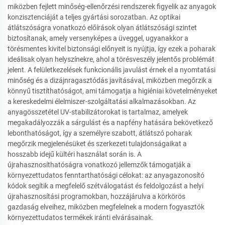
miközben fejlett minőség-ellenőrzési rendszerek figyelik az anyagok
konzisztenciáját a teljes gyártási sorozatban. Az optikai
átlátszóságra vonatkozó előírások olyan átlátszósági szintet
biztosítanak, amely versenyképes a üveggel, ugyanakkor a
törésmentes kivitel biztonsági előnyeit is nyújtja, így ezek a poharak
ideálisak olyan helyszínekre, ahol a törésveszély jelentős problémát
jelent. A felületkezelések funkcionális javulást érnek el a nyomtatási
minőség és a dizájnragasztódás javításával, miközben megőrzik a
könnyű tisztíthatóságot, ami támogatja a higiéniai követelményeket
a kereskedelmi élelmiszer-szolgáltatási alkalmazásokban. Az
anyagösszetétel UV-stabilizátorokat is tartalmaz, amelyek
megakadályozzák a sárgulást és a napfény hatására bekövetkező
lebonthatóságot, így a személyre szabott, átlátszó poharak
megőrzik megjelenésüket és szerkezeti tulajdonságaikat a
hosszabb idejű kültéri használat során is. A
újrahasznosíthatóságra vonatkozó jellemzők támogatják a
környezettudatos fenntarthatósági célokat: az anyagazonosító
kódok segítik a megfelelő szétválogatást és feldolgozást a helyi
újrahasznosítási programokban, hozzájárulva a körkörös
gazdaság elveihez, miközben megfelelnek a modern fogyasztók
környezettudatos termékek iránti elvárásainak.