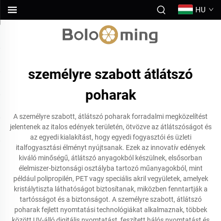
HU
személyre szabott átlátszó
poharak
A személyre szabott, átlátszó poharak forradalmi megközelítést
jelentenek az italos edények területén, ötvözve az átlátszóságot és
az egyedi kialakítást, hogy egyedi fogyasztói és üzleti
italfogyasztási élményt nyújtsanak. Ezek az innovatív edények
kiváló minőségű, átlátszó anyagokból készülnek, elsősorban
élelmiszer-biztonsági osztályba tartozó műanyagokból, mint
például polipropilén, PET vagy speciális akril vegyületek, amelyek
kristálytiszta láthatóságot biztosítanak, miközben fenntartják a
tartósságot és a biztonságot. A személyre szabott, átlátszó
poharak fejlett nyomtatási technológiákat alkalmaznak, többek
között UV-álló digitális nyomtatást, feszített hálós nyomtatást és