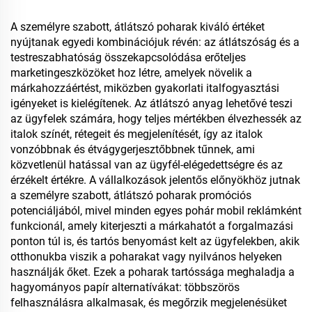
A személyre szabott, átlátszó poharak kiváló értéket
nyújtanak egyedi kombinációjuk révén: az átlátszóság és a
testreszabhatóság összekapcsolódása erőteljes
marketingeszközöket hoz létre, amelyek növelik a
márkahozzáértést, miközben gyakorlati italfogyasztási
igényeket is kielégítenek. Az átlátszó anyag lehetővé teszi
az ügyfelek számára, hogy teljes mértékben élvezhessék az
italok színét, rétegeit és megjelenítését, így az italok
vonzóbbnak és étvágygerjesztőbbnek tűnnek, ami
közvetlenül hatással van az ügyfél-elégedettségre és az
érzékelt értékre. A vállalkozások jelentős előnyökhöz jutnak
a személyre szabott, átlátszó poharak promóciós
potenciáljából, mivel minden egyes pohár mobil reklámként
funkcionál, amely kiterjeszti a márkahatót a forgalmazási
ponton túl is, és tartós benyomást kelt az ügyfelekben, akik
otthonukba viszik a poharakat vagy nyilvános helyeken
használják őket. Ezek a poharak tartóssága meghaladja a
hagyományos papír alternatívákat: többszörös
felhasználásra alkalmasak, és megőrzik megjelenésüket