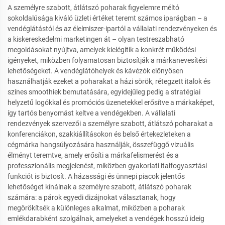
A személyre szabott, átlátszó poharak figyelemre méltó
sokoldalúsága kiváló üzleti értéket teremt számos iparágban – a
vendéglátástól és az élelmiszer-ipartól a vállalati rendezvényeken és
a kiskereskedelmi marketingen át – olyan testreszabható
megoldásokat nyújtva, amelyek kielégítik a konkrét működési
igényeket, miközben folyamatosan biztosítják a márkanevesítési
lehetőségeket. A vendéglátóhelyek és kávézók előnyösen
használhatják ezeket a poharakat a házi sörök, rétegzett italok és
színes smoothiek bemutatására, egyidejűleg pedig a stratégiai
helyzetű logókkal és promóciós üzenetekkel erősítve a márkaképet,
így tartós benyomást keltve a vendégekben. A vállalati
rendezvények szervezői a személyre szabott, átlátszó poharakat a
konferenciákon, szakkiállításokon és belső értekezleteken a
cégmárka hangsúlyozására használják, összefüggő vizuális
élményt teremtve, amely erősíti a márkafelismerést és a
professzionális megjelenést, miközben gyakorlati italfogyasztási
funkciót is biztosít. A házassági és ünnepi piacok jelentős
lehetőséget kínálnak a személyre szabott, átlátszó poharak
számára: a párok egyedi dizájnokat választanak, hogy
megörökítsék a különleges alkalmat, miközben a poharak
emlékdarabként szolgálnak, amelyeket a vendégek hosszú ideig