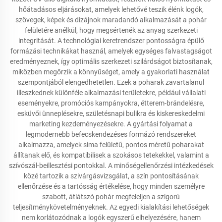
hőátadásos eljárásokat, amelyek lehetővé teszik élénk logók,
szövegek, képek és dizájnok maradandó alkalmazását a pohár
felületére anélkül, hogy megsértenék az anyag szerkezeti
integritását. A technológiai keretrendszer pontosságra épülő
formázási technikákat használ, amelyek egységes falvastagságot
eredményeznek, így optimális szerkezeti szilárdságot biztosítanak,
miközben megőrzik a könnyűséget, amely a gyakorlati használat
szempontjából elengedhetetlen. Ezek a poharak zavartalanul
illeszkednek különféle alkalmazási területekre, például vállalati
eseményekre, promóciós kampányokra, étterem-brändelésre,
esküvői ünneplésekre, születésnapi bulikra és kiskereskedelmi
marketing kezdeményezésekre. A gyártási folyamat a
legmodernebb befecskendezéses formázó rendszereket
alkalmazza, amelyek sima felületű, pontos méretű poharakat
állítanak elő, és kompatibilisek a szokásos tetekekkel, valamint a
szívószál-beillesztési pontokkal. A minőségellenőrzési intézkedések
közé tartozik a szivárgásvizsgálat, a szín pontosításának
ellenőrzése és a tartósság értékelése, hogy minden személyre
szabott, átlátszó pohár megfeleljen a szigorú
teljesítménykövetelményeknek. Az egyedi kialakítási lehetőségek
nem korlátozódnak a logók egyszerű elhelyezésére, hanem