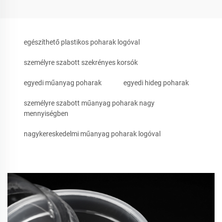
egészíthető plastikos poharak logóval
személyre szabott szekrényes korsók
egyedi műanyag poharak
egyedi hideg poharak
személyre szabott műanyag poharak nagy
mennyiségben
nagykereskedelmi műanyag poharak logóval