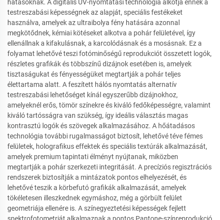
hatásoknak. A digitális UV-nyomtatási technológia alkotja ennek a
testreszabási képességnek az alapját, speciális festékeket
használva, amelyek az ultraibolya fény hatására azonnal
megkötődnek, kémiai kötéseket alkotva a pohár felületével, így
ellenállnak a kifakulásnak, a karcolódásnak és a mosásnak. Ez a
folyamat lehetővé teszi fotóminőségű reprodukciót összetett logók,
részletes grafikák és többszínű dizájnok esetében is, amelyek
tisztaságukat és fényességüket megtartják a pohár teljes
élettartama alatt. A feszített hálós nyomtatás alternatív
testreszabási lehetőséget kínál egyszerűbb dizájnokhoz,
amelyeknél erős, tömör színekre és kiváló fedőképességre, valamint
kiváló tartósságra van szükség, így ideális választás magas
kontrasztú logók és szövegek alkalmazásához. A hőátadásos
technológia további rugalmasságot biztosít, lehetővé téve fémes
felületek, holografikus effektek és speciális textúrák alkalmazását,
amelyek premium tapintati élményt nyújtanak, miközben
megtartják a pohár szerkezeti integritását. A precíziós regisztrációs
rendszerek biztosítják a mintázatok pontos elhelyezését, és
lehetővé teszik a körbefutó grafikák alkalmazását, amelyek
tökéletesen illeszkednek egymáshoz, még a görbült felület
geometriája ellenére is. A színegyeztetési képességek fejlett
spektrofotometriát alkalmaznak a pontos Pantone-színreprodukció