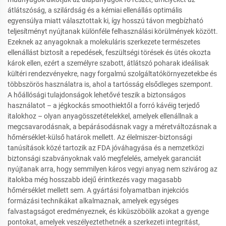
átlátszóság, a szilárdság és a kémiai ellenállás optimális
egyensúlya miatt választottak ki, így hosszú távon megbízható
teljesítményt nyújtanak különféle felhasználási körülmények között.
Ezeknek az anyagoknak a molekuláris szerkezete természetes
ellenállást biztosít a repedések, feszültségi törések és ütés okozta
károk ellen, ezért a személyre szabott, átlátszó poharak ideálisak
kültéri rendezvényekre, nagy forgalmú szolgáltatókörnyezetekbe és
többszörös használatra is, ahol a tartósság elsődleges szempont.
A hőállósági tulajdonságok lehetővé teszik a biztonságos
használatot – a jégkockás smoothiektől a forró kávéig terjedő
italokhoz – olyan anyagösszetételekkel, amelyek ellenállnak a
megcsavarodásnak, a bepárásodásnak vagy a méretváltozásnak a
hőmérséklet-külső határok mellett. Az élelmiszer-biztonsági
tanúsítások közé tartozik az FDA jóváhagyása és a nemzetközi
biztonsági szabványoknak való megfelelés, amelyek garanciát
nyújtanak arra, hogy semmilyen káros vegyi anyag nem szivárog az
italokba még hosszabb idejű érintkezés vagy magasabb
hőmérséklet mellett sem. A gyártási folyamatban injekciós
formázási technikákat alkalmaznak, amelyek egységes
falvastagságot eredményeznek, és kiküszöbölik azokat a gyenge
pontokat, amelyek veszélyeztethetnék a szerkezeti integritást,