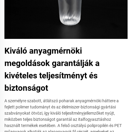
Kiváló anyagmérnöki
megoldások garantálják a
kivételes teljesítményt és
biztonságot
A személyre szabott, átlátszó poharak anyagmérnöki háttere a
fejlett polimer tudományt és az élelmiszer-biztonsági gyártási
szabványokat ötvözi, így kiváló teljesítményjellemzőket nyújt,
miközben teljes biztonságot garantál az italfogyasztáshoz
használt termékek esetében. A felső osztályú polipropilén és PET
műanyagok alkotják az alapanyagok fő részét, amelyeket az