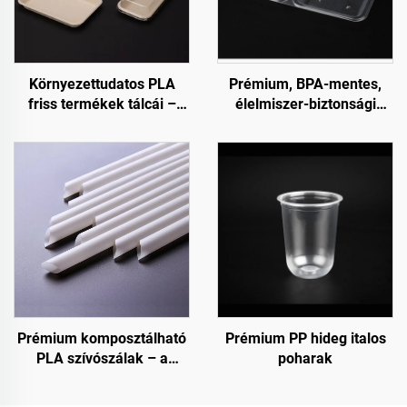
Környezettudatos PLA
Prémium, BPA-mentes,
friss termékek tálcái –
élelmiszer-biztonsági
fenntartható bemutatás,
minőségű csuklós
értékesítés és tárolás
(clamshell) tárolóedények
fogyasztási célra és
élelmiszer-tárolásra
Prémium komposztálható
Prémium PP hideg italos
PLA szívószálak – a
poharak
fenntartható választás