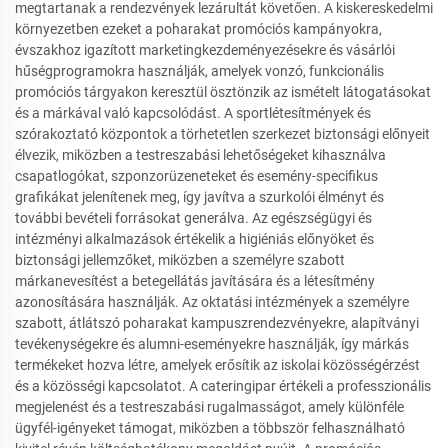
megtartanak a rendezvények lezárultát követően. A kiskereskedelmi
környezetben ezeket a poharakat promóciós kampányokra,
évszakhoz igazított marketingkezdeményezésekre és vásárlói
hűségprogramokra használják, amelyek vonzó, funkcionális
promóciós tárgyakon keresztül ösztönzik az ismételt látogatásokat
és a márkával való kapcsolódást. A sportlétesítmények és
szórakoztató központok a törhetetlen szerkezet biztonsági előnyeit
élvezik, miközben a testreszabási lehetőségeket kihasználva
csapatlogókat, szponzorüzeneteket és esemény-specifikus
grafikákat jelenítenek meg, így javítva a szurkolói élményt és
további bevételi forrásokat generálva. Az egészségügyi és
intézményi alkalmazások értékelik a higiéniás előnyöket és
biztonsági jellemzőket, miközben a személyre szabott
márkanevesítést a betegellátás javítására és a létesítmény
azonosítására használják. Az oktatási intézmények a személyre
szabott, átlátszó poharakat kampuszrendezvényekre, alapítványi
tevékenységekre és alumni-eseményekre használják, így márkás
termékeket hozva létre, amelyek erősítik az iskolai közösségérzést
és a közösségi kapcsolatot. A cateringipar értékeli a professzionális
megjelenést és a testreszabási rugalmasságot, amely különféle
ügyfél-igényeket támogat, miközben a többször felhasználható