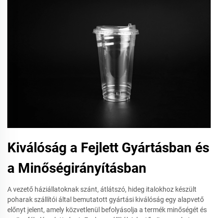
Kiválóság a Fejlett Gyártásban és
a Minőségirányításban
A vezető háziállatoknak szánt, átlátszó, hideg italokhoz készült
poharak szállítói által bemutatott gyártási kiválóság egy alapvető
előnyt jelent, amely közvetlenül befolyásolja a termék minőségét és