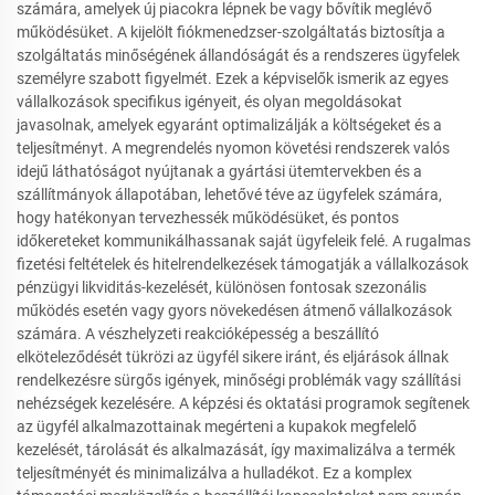
számára, amelyek új piacokra lépnek be vagy bővítik meglévő
működésüket. A kijelölt fiókmenedzser-szolgáltatás biztosítja a
szolgáltatás minőségének állandóságát és a rendszeres ügyfelek
személyre szabott figyelmét. Ezek a képviselők ismerik az egyes
vállalkozások specifikus igényeit, és olyan megoldásokat
javasolnak, amelyek egyaránt optimalizálják a költségeket és a
teljesítményt. A megrendelés nyomon követési rendszerek valós
idejű láthatóságot nyújtanak a gyártási ütemtervekben és a
szállítmányok állapotában, lehetővé téve az ügyfelek számára,
hogy hatékonyan tervezhessék működésüket, és pontos
időkereteket kommunikálhassanak saját ügyfeleik felé. A rugalmas
fizetési feltételek és hitelrendelkezések támogatják a vállalkozások
pénzügyi likviditás-kezelését, különösen fontosak szezonális
működés esetén vagy gyors növekedésen átmenő vállalkozások
számára. A vészhelyzeti reakcióképesség a beszállító
elköteleződését tükrözi az ügyfél sikere iránt, és eljárások állnak
rendelkezésre sürgős igények, minőségi problémák vagy szállítási
nehézségek kezelésére. A képzési és oktatási programok segítenek
az ügyfél alkalmazottainak megérteni a kupakok megfelelő
kezelését, tárolását és alkalmazását, így maximalizálva a termék
teljesítményét és minimalizálva a hulladékot. Ez a komplex