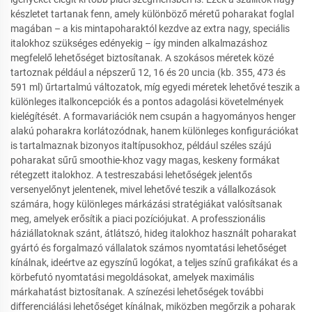
készletet tartanak fenn, amely különböző méretű poharakat foglal
magában – a kis mintapoharaktól kezdve az extra nagy, speciális
italokhoz szükséges edényekig – így minden alkalmazáshoz
megfelelő lehetőséget biztosítanak. A szokásos méretek közé
tartoznak például a népszerű 12, 16 és 20 uncia (kb. 355, 473 és
591 ml) űrtartalmú változatok, míg egyedi méretek lehetővé teszik a
különleges italkoncepciók és a pontos adagolási követelmények
kielégítését. A formavariációk nem csupán a hagyományos henger
alakú poharakra korlátozódnak, hanem különleges konfigurációkat
is tartalmaznak bizonyos italtípusokhoz, például széles szájú
poharakat sűrű smoothie-khoz vagy magas, keskeny formákat
rétegzett italokhoz. A testreszabási lehetőségek jelentős
versenyelőnyt jelentenek, mivel lehetővé teszik a vállalkozások
számára, hogy különleges márkázási stratégiákat valósítsanak
meg, amelyek erősítik a piaci pozíciójukat. A professzionális
háziállatoknak szánt, átlátszó, hideg italokhoz használt poharakat
gyártó és forgalmazó vállalatok számos nyomtatási lehetőséget
kínálnak, ideértve az egyszínű logókat, a teljes színű grafikákat és a
körbefutó nyomtatási megoldásokat, amelyek maximális
márkahatást biztosítanak. A színezési lehetőségek további
differenciálási lehetőséget kínálnak, miközben megőrzik a poharak