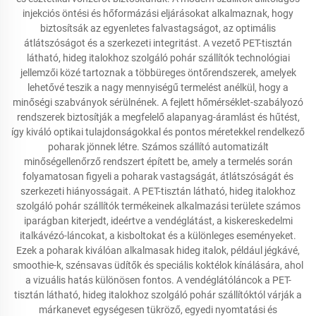
injekciós öntési és hőformázási eljárásokat alkalmaznak, hogy
biztosítsák az egyenletes falvastagságot, az optimális
átlátszóságot és a szerkezeti integritást. A vezető PET-tisztán
látható, hideg italokhoz szolgáló pohár szállítók technológiai
jellemzői közé tartoznak a többüreges öntőrendszerek, amelyek
lehetővé teszik a nagy mennyiségű termelést anélkül, hogy a
minőségi szabványok sérülnének. A fejlett hőmérséklet-szabályozó
rendszerek biztosítják a megfelelő alapanyag-áramlást és hűtést,
így kiváló optikai tulajdonságokkal és pontos méretekkel rendelkező
poharak jönnek létre. Számos szállító automatizált
minőségellenőrző rendszert épített be, amely a termelés során
folyamatosan figyeli a poharak vastagságát, átlátszóságát és
szerkezeti hiányosságait. A PET-tisztán látható, hideg italokhoz
szolgáló pohár szállítók termékeinek alkalmazási területe számos
iparágban kiterjedt, ideértve a vendéglátást, a kiskereskedelmi
italkávézó-láncokat, a kisboltokat és a különleges eseményeket.
Ezek a poharak kiválóan alkalmasak hideg italok, például jégkávé,
smoothie-k, szénsavas üdítők és speciális koktélok kínálására, ahol
a vizuális hatás különösen fontos. A vendéglátóláncok a PET-
tisztán látható, hideg italokhoz szolgáló pohár szállítóktól várják a
márkanevet egységesen tükröző, egyedi nyomtatási és