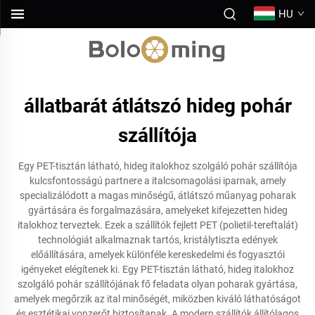
HU
állatbarát átlátszó hideg pohár
szállítója
Egy PET-tisztán látható, hideg italokhoz szolgáló pohár szállítója
kulcsfontosságú partnere a italcsomagolási iparnak, amely
specializálódott a magas minőségű, átlátszó műanyag poharak
gyártására és forgalmazására, amelyeket kifejezetten hideg
italokhoz terveztek. Ezek a szállítók fejlett PET (polietil-tereftalát)
technológiát alkalmaznak tartós, kristálytiszta edények
előállítására, amelyek különféle kereskedelmi és fogyasztói
igényeket elégítenek ki. Egy PET-tisztán látható, hideg italokhoz
szolgáló pohár szállítójának fő feladata olyan poharak gyártása,
amelyek megőrzik az ital minőségét, miközben kiváló láthatóságot
és esztétikai vonzerőt biztosítanak. A modern szállítók állítólagos