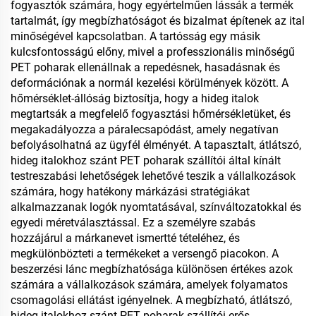
fogyasztók számára, hogy egyértelműen lássák a termék
tartalmát, így megbízhatóságot és bizalmat építenek az ital
minőségével kapcsolatban. A tartósság egy másik
kulcsfontosságú előny, mivel a professzionális minőségű
PET poharak ellenállnak a repedésnek, hasadásnak és
deformációnak a normál kezelési körülmények között. A
hőmérséklet-állóság biztosítja, hogy a hideg italok
megtartsák a megfelelő fogyasztási hőmérsékletüket, és
megakadályozza a páralecsapódást, amely negatívan
befolyásolhatná az ügyfél élményét. A tapasztalt, átlátszó,
hideg italokhoz szánt PET poharak szállítói által kínált
testreszabási lehetőségek lehetővé teszik a vállalkozások
számára, hogy hatékony márkázási stratégiákat
alkalmazzanak logók nyomtatásával, színváltozatokkal és
egyedi méretválasztással. Ez a személyre szabás
hozzájárul a márkanevet ismertté tételéhez, és
megkülönbözteti a termékeket a versengő piacokon. A
beszerzési lánc megbízhatósága különösen értékes azok
számára a vállalkozások számára, amelyek folyamatos
csomagolási ellátást igényelnek. A megbízható, átlátszó,
hideg italokhoz szánt PET poharak szállítói erős