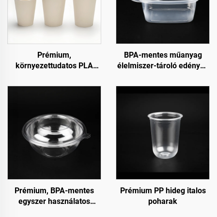
Prémium,
BPA-mentes műanyag
környezettudatos PLA
élelmiszer-tároló edények
hideg italos poharak
fogyasztási célra és
élelmiszer-tárolásra
Prémium, BPA-mentes
Prémium PP hideg italos
egyszer használatos
poharak
salátatároló edények