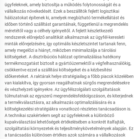
ügyfeleknek, amely biztosítja a működés folytonosságát és a
vállalkozás növekedését. Ezek a beszállítók fejlett logisztikai
hálózatokat építenek ki, amelyek megbízható termékellátást és
időben történő szállítást garantálnak, függetlenül a megrendelés
méretétől vagy a célhely igényeitől. A fejlett készletkezelő
rendszerek előrejelző analitikát alkalmaznak az ügyfél-keresleti
minták előrejelzésére, így optimális készletszintet tartanak fenn,
amely megelőzi a hiányt, miközben minimalizálja a tárolási
költségeket. A disztribúciós hálózat optimalizálása hatékony
termékmozgatást biztosít a gyártóüzemektől a végfelhasználókig,
csökkentve ezzel a szállítási költségeket és a kézbesítési
időkereteket. A raktárak helye stratégiailag a főbb piacok közelében
van kialakítva, így gyorsan reagálhatnak sürgős megrendelésekre
és vészhelyzeti igényekre. Az ügyfélszolgálati szolgáltatások
túlmutatnak az egyszerű megrendelésfeldolgozáson, és kiterjednek
a termékválasztásra, az alkalmazás optimalizálására és a
költségkezelési stratégiákra vonatkozó részletes tanácsadáson is.
A technikai szakértelem segít az ügyfeleknek a különböző
kupakválasztási lehetőségek értékelésében a konkrét italfajták,
szolgáltatási környezetek és teljesítménykövetelmények alapján. Ez
a tanácsadás különösen értékes azok számára a vállalkozások