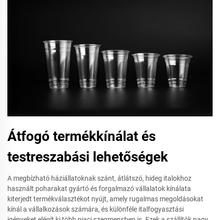
Átfogó termékkínálat és
testreszabási lehetőségek
A megbízható háziállatoknak szánt, átlátszó, hideg italokhoz
használt poharakat gyártó és forgalmazó vállalatok kínálata
kiterjedt termékválasztékot nyújt, amely rugalmas megoldásokat
kínál a vállalkozások számára, és különféle italfogyasztási
igényeket elégít ki több piaci szegmensben is. Ezek a szállítók nagy