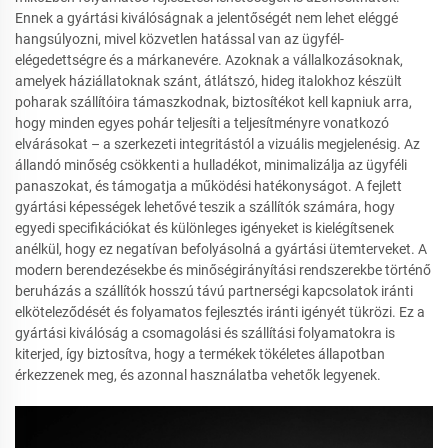
Ennek a gyártási kiválóságnak a jelentőségét nem lehet eléggé
hangsúlyozni, mivel közvetlen hatással van az ügyfél-
elégedettségre és a márkanevére. Azoknak a vállalkozásoknak,
amelyek háziállatoknak szánt, átlátszó, hideg italokhoz készült
poharak szállítóira támaszkodnak, biztosítékot kell kapniuk arra,
hogy minden egyes pohár teljesíti a teljesítményre vonatkozó
elvárásokat – a szerkezeti integritástól a vizuális megjelenésig. Az
állandó minőség csökkenti a hulladékot, minimalizálja az ügyféli
panaszokat, és támogatja a működési hatékonyságot. A fejlett
gyártási képességek lehetővé teszik a szállítók számára, hogy
egyedi specifikációkat és különleges igényeket is kielégítsenek
anélkül, hogy ez negatívan befolyásolná a gyártási ütemterveket. A
modern berendezésekbe és minőségirányítási rendszerekbe történő
beruházás a szállítók hosszú távú partnerségi kapcsolatok iránti
elköteleződését és folyamatos fejlesztés iránti igényét tükrözi. Ez a
gyártási kiválóság a csomagolási és szállítási folyamatokra is
kiterjed, így biztosítva, hogy a termékek tökéletes állapotban
érkezzenek meg, és azonnal használatba vehetők legyenek.