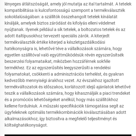
lényeges átlátszóságát, amely jól mutatja az ital tartalmát. A tetelek
kompatibilitása is kulcsfontosságú szempont a termékválaszték
sokoldalúságában: a szállítók összehangolt tetelek kínálatát
kínálják, amelyek biztos záródást és kifolyás elleni védelmet
nyújtanak. Ilyenek például a sík tetelek, a boltozatos tetelek és az
adott italtípusokhoz tervezett speciális zárók. A kiterjedt
termékválaszték értéke kiterjed a készletgazdálkodási
hatékonyságra is, lehetővé téve a vállalkozások számára, hogy
egyetlen szállítóval való együttműködésük révén egyszerűsítsék
beszerzési folyamataikat, miközben hozzáférnek sokféle
termékhez. Ez az egyszerűsítés leegyszerűsíti a rendelési
folyamatokat, csökkenti a adminisztrációs terhelést, és gyakran
kedvezőbb mennyiségi árakhoz vezet. Az évszakhoz igazított
termékváltozatok és időszakos, korlátozott idejű ajánlatok lehetővé
teszik a vállalkozások számára, hogy kihasználják a piaci trendeket
és a promóciós lehetőségeket anélkül, hogy más szállítókhoz
kellene fordulniuk. A műszaki specifikációk támogatása segít az
ügyfeleknek optimális termékkombinációk kiválasztásában adott
alkalmazásokhoz, így biztosítva a megfelelő teljesítményt és
költséghatékonyságot.