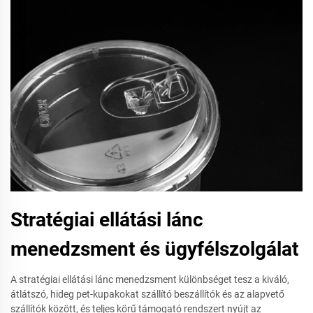
Stratégiai ellátási lánc
menedzsment és ügyfélszolgálat
A stratégiai ellátási lánc menedzsment különbséget tesz a kiváló,
átlátszó, hideg pet-kupakokat szállító beszállítók és az alapvető
szállítók között, és teljes körű támogató rendszert nyújt az