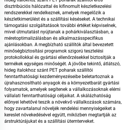
disztribúciós hálózattal és kifinomult készletkezelési
rendszerekkel rendelkeznek, amelyek megelőzik a
készletkimerülést és a szállítási késéseket. A technikai
támogatási szolgáltatások további értéket képviselnek,
mivel útmutatást nyújtanak a pohárkiválasztásban, a
méretoptimalizálásban és alkalmazásspecifikus
ajánlásokban. A megbízható szállítók által bevezetett
minőségbiztosítási programok szigorú tesztelési
protokollokkal és gyártási ellenőrzésekkel biztosítják a
termékek egységes minőségét. A jövőbe tekintő, átlátszó,
hideg italokhoz szánt PET poharak szállítói
fenntarthatósági kezdeményezéseibe beletartoznak a
újrahasznosítható anyagok és a környezetbarát gyártási
folyamatok, amelyek segítenek a vállalkozásoknak elérni
vállalati fenntarthatósági céljaikat. A skálázhatóság
előnyei lehetővé teszik a növekvő vállalkozások számára,
hogy zavartalanul növeljék rendelési mennyiségeiket a
kereslet növekedésével együtt, miközben megtartják az
árstruktúrájukat és a szállítási ütemterveket.