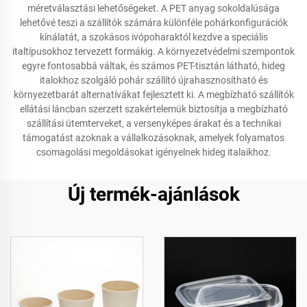
méretválasztási lehetőségeket. A PET anyag sokoldalúsága
lehetővé teszi a szállítók számára különféle pohárkonfigurációk
kínálatát, a szokásos ivópoharaktól kezdve a speciális
italtípusokhoz tervezett formákig. A környezetvédelmi szempontok
egyre fontosabbá váltak, és számos PET-tisztán látható, hideg
italokhoz szolgáló pohár szállító újrahasznosítható és
környezetbarát alternatívákat fejlesztett ki. A megbízható szállítók
ellátási láncban szerzett szakértelemük biztosítja a megbízható
szállítási ütemterveket, a versenyképes árakat és a technikai
támogatást azoknak a vállalkozásoknak, amelyek folyamatos
csomagolási megoldásokat igényelnek hideg italaikhoz.
Új termék-ajánlások