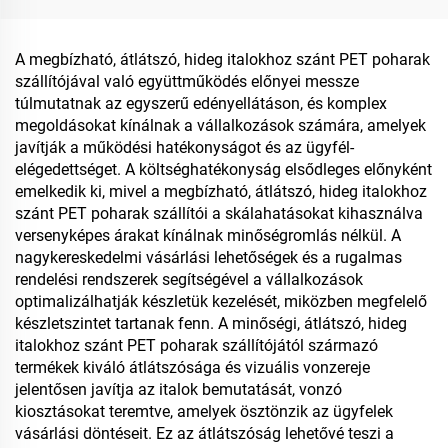
A megbízható, átlátszó, hideg italokhoz szánt PET poharak
szállítójával való együttműködés előnyei messze
túlmutatnak az egyszerű edényellátáson, és komplex
megoldásokat kínálnak a vállalkozások számára, amelyek
javítják a működési hatékonyságot és az ügyfél-
elégedettséget. A költséghatékonyság elsődleges előnyként
emelkedik ki, mivel a megbízható, átlátszó, hideg italokhoz
szánt PET poharak szállítói a skálahatásokat kihasználva
versenyképes árakat kínálnak minőségromlás nélkül. A
nagykereskedelmi vásárlási lehetőségek és a rugalmas
rendelési rendszerek segítségével a vállalkozások
optimalizálhatják készletük kezelését, miközben megfelelő
készletszintet tartanak fenn. A minőségi, átlátszó, hideg
italokhoz szánt PET poharak szállítójától származó
termékek kiváló átlátszósága és vizuális vonzereje
jelentősen javítja az italok bemutatását, vonzó
kiosztásokat teremtve, amelyek ösztönzik az ügyfelek
vásárlási döntéseit. Ez az átlátszóság lehetővé teszi a