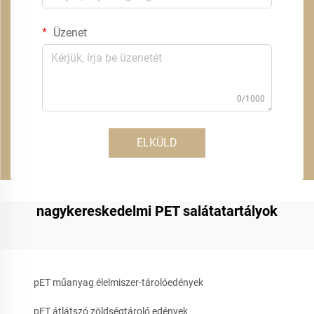
Üzenet
0/1000
ELKÜLD
nagykereskedelmi PET salátatartályok
pET műanyag élelmiszer-tárolóedények
pET átlátszó zöldségtároló edények