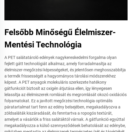
Felsőbb Minőségű Élelmiszer-
Mentési Technológia
A PET salátatároló edények nagykereskedelmi forgalma olyan
fejlett gátt technológiát alkalmaz, amely forradalmasítja az
élelmiszer-megőrzési képességeket, és jelentősen meghosszabbítja
a termék frissességét a hagyományos tárolási módszerekhez
képest. A PET anyagok molekuláris szerkezete hatékony
gátfunkciót biztosít az oxigén átjutása ellen, így lényegesen
lelassítja az élelmiszerek romlását és megromlását okozó oxidációs
folyamatokat. Ez a javított megőrzési technológia optimális
páratartalmat tart fenn az edény belsejében, megakadályozva a
zöldsaláták kiszáradását, és fenntartva a ropogós textúrát,
amelyet a vásárlók a friss salátáktól várnak. A gátfunkció egyúttal
megakadályozza a külső szennyeződések behatolását az edénybe,
miközben megtartja az élelmiszerek természetes ízét és tápértékét.