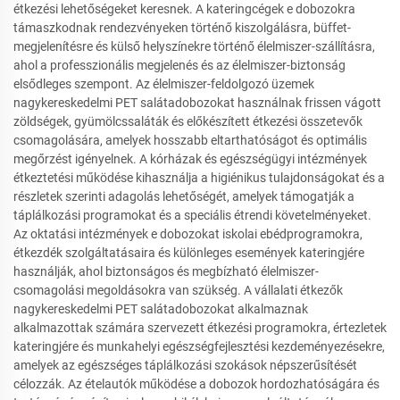
étkezési lehetőségeket keresnek. A kateringcégek e dobozokra
támaszkodnak rendezvényeken történő kiszolgálásra, büffet-
megjelenítésre és külső helyszínekre történő élelmiszer-szállításra,
ahol a professzionális megjelenés és az élelmiszer-biztonság
elsődleges szempont. Az élelmiszer-feldolgozó üzemek
nagykereskedelmi PET salátadobozokat használnak frissen vágott
zöldségek, gyümölcssaláták és előkészített étkezési összetevők
csomagolására, amelyek hosszabb eltarthatóságot és optimális
megőrzést igényelnek. A kórházak és egészségügyi intézmények
étkeztetési működése kihasználja a higiénikus tulajdonságokat és a
részletek szerinti adagolás lehetőségét, amelyek támogatják a
táplálkozási programokat és a speciális étrendi követelményeket.
Az oktatási intézmények e dobozokat iskolai ebédprogramokra,
étkezdék szolgáltatásaira és különleges események kateringjére
használják, ahol biztonságos és megbízható élelmiszer-
csomagolási megoldásokra van szükség. A vállalati étkezők
nagykereskedelmi PET salátadobozokat alkalmaznak
alkalmazottak számára szervezett étkezési programokra, értezletek
kateringjére és munkahelyi egészségfejlesztési kezdeményezésekre,
amelyek az egészséges táplálkozási szokások népszerűsítését
célozzák. Az ételautók működése a dobozok hordozhatóságára és