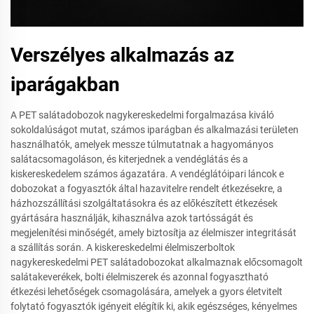
Verszélyes alkalmazás az
iparágakban
A PET salátadobozok nagykereskedelmi forgalmazása kiváló
sokoldalúságot mutat, számos iparágban és alkalmazási területen
használhatók, amelyek messze túlmutatnak a hagyományos
salátacsomagoláson, és kiterjednek a vendéglátás és a
kiskereskedelem számos ágazatára. A vendéglátóipari láncok e
dobozokat a fogyasztók által hazavitelre rendelt étkezésekre, a
házhozszállítási szolgáltatásokra és az előkészített étkezések
gyártására használják, kihasználva azok tartósságát és
megjelenítési minőségét, amely biztosítja az élelmiszer integritását
a szállítás során. A kiskereskedelmi élelmiszerboltok
nagykereskedelmi PET salátadobozokat alkalmaznak előcsomagolt
salátakeverékek, bolti élelmiszerek és azonnal fogyasztható
étkezési lehetőségek csomagolására, amelyek a gyors életvitelt
folytató fogyasztók igényeit elégítik ki, akik egészséges, kényelmes