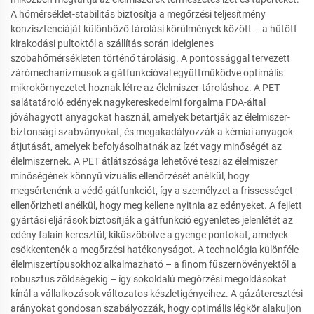
A hőmérséklet-stabilitás biztosítja a megőrzési teljesítmény
konzisztenciáját különböző tárolási körülmények között – a hűtött
kirakodási pultoktól a szállítás során ideiglenes
szobahőmérsékleten történő tárolásig. A pontossággal tervezett
zárómechanizmusok a gátfunkcióval együttműködve optimális
mikrokörnyezetet hoznak létre az élelmiszer-tároláshoz. A PET
salátatároló edények nagykereskedelmi forgalma FDA-által
jóváhagyott anyagokat használ, amelyek betartják az élelmiszer-
biztonsági szabványokat, és megakadályozzák a kémiai anyagok
átjutását, amelyek befolyásolhatnák az ízét vagy minőségét az
élelmiszernek. A PET átlátszósága lehetővé teszi az élelmiszer
minőségének könnyű vizuális ellenőrzését anélkül, hogy
megsértenénk a védő gátfunkciót, így a személyzet a frissességet
ellenőrizheti anélkül, hogy meg kellene nyitnia az edényeket. A fejlett
gyártási eljárások biztosítják a gátfunkció egyenletes jelenlétét az
edény falain keresztül, kiküszöbölve a gyenge pontokat, amelyek
csökkentenék a megőrzési hatékonyságot. A technológia különféle
élelmiszertípusokhoz alkalmazható – a finom fűszernövényektől a
robusztus zöldségekig – így sokoldalú megőrzési megoldásokat
kínál a vállalkozások változatos készletigényeihez. A gázáteresztési
arányokat gondosan szabályozzák, hogy optimális légkör alakuljon