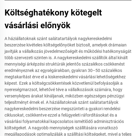
Költséghatékony kötegelt
vásárlási előnyök
A háziállatoknak szánt salátatartályok nagykereskedelmi
beszerzése kivételes költségelőnyöket biztosít, amelyek drámaian
javítják a vállalkozás jövedelmezőségét és működési hatékonyságát
több szervezeti szinten is. A nagykereskedelmi szállítók által kínált
mennyiségi árképzési struktúrák jelentős százalékos csökkenést
eredményeznek az egységárakban, gyakran 30–50 százalékos
megtakarítást érve el a kiskereskedelmi vásárlási lehetőségekhez
képest. Ezek a költségcsökkentések közvetlenül befolyásolják a
nyereségmarzsot, lehetővé téve a vállalkozások számára, hogy
versenyképes árakat kínáljanak, miközben egészséges pénzügyi
teljesítményt érnek el. A háziállatoknak szánt salátatartályok
nagykereskedelmi beszerzése megszünteti a gyakori rendelési
ciklusokat, csökkentve ezzel a felügyeleti ráfordításokat és a
vásárlási folyamatokkal kapcsolatos ismétlődő adminisztrációs
költségeket. A nagyobb mennyiségek szállítására vonatkozó
megállapodások optimalizálják a szállítási költségeket, mivel a teljes