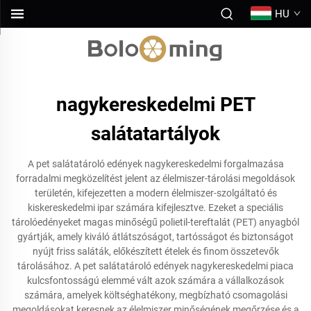
HU
nagykereskedelmi PET
salátatartályok
A pet salátatároló edények nagykereskedelmi forgalmazása
forradalmi megközelítést jelent az élelmiszer-tárolási megoldások
területén, kifejezetten a modern élelmiszer-szolgáltató és
kiskereskedelmi ipar számára kifejlesztve. Ezeket a speciális
tárolóedényeket magas minőségű polietil-tereftalát (PET) anyagból
gyártják, amely kiváló átlátszóságot, tartósságot és biztonságot
nyújt friss saláták, előkészített ételek és finom összetevők
tárolásához. A pet salátatároló edények nagykereskedelmi piaca
kulcsfontosságú elemmé vált azok számára a vállalkozások
számára, amelyek költséghatékony, megbízható csomagolási
megoldásokat keresnek az élelmiszer minőségének megőrzése és a