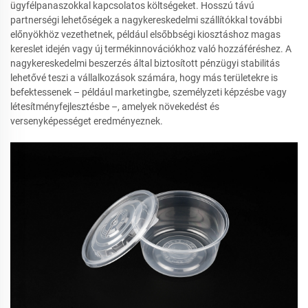
ügyfélpanaszokkal kapcsolatos költségeket. Hosszú távú
partnerségi lehetőségek a nagykereskedelmi szállítókkal további
előnyökhöz vezethetnek, például elsőbbségi kiosztáshoz magas
kereslet idején vagy új termékinnovációkhoz való hozzáféréshez. A
nagykereskedelmi beszerzés által biztosított pénzügyi stabilitás
lehetővé teszi a vállalkozások számára, hogy más területekre is
befektessenek – például marketingbe, személyzeti képzésbe vagy
létesítményfejlesztésbe –, amelyek növekedést és
versenyképességet eredményeznek.