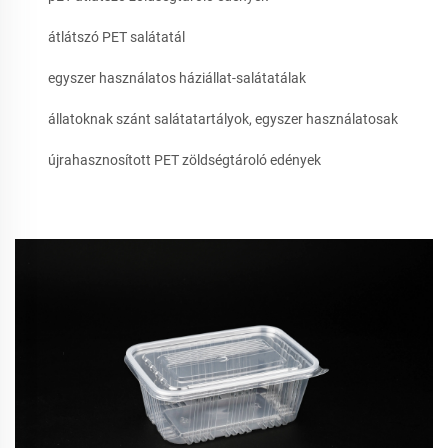
átlátszó PET salátatál
egyszer használatos háziállat-salátatálak
állatoknak szánt salátatartályok, egyszer használatosak
újrahasznosított PET zöldségtároló edények