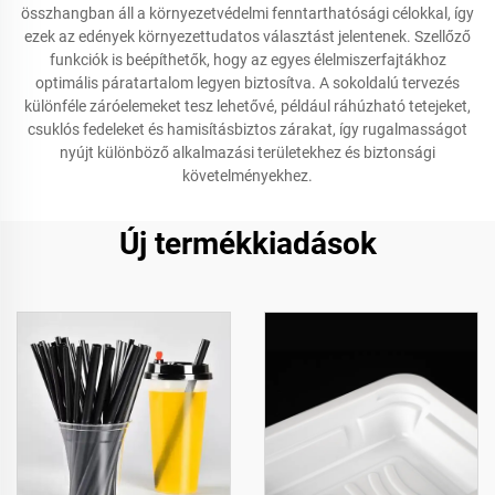
összhangban áll a környezetvédelmi fenntarthatósági célokkal, így
ezek az edények környezettudatos választást jelentenek. Szellőző
funkciók is beépíthetők, hogy az egyes élelmiszerfajtákhoz
optimális páratartalom legyen biztosítva. A sokoldalú tervezés
különféle záróelemeket tesz lehetővé, például ráhúzható tetejeket,
csuklós fedeleket és hamisításbiztos zárakat, így rugalmasságot
nyújt különböző alkalmazási területekhez és biztonsági
követelményekhez.
Új termékkiadások