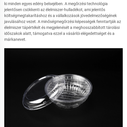
ki minden egyes edény belsejében. A megőrzési technológia
jelentősen csökkenti az élelmiszer-hulladékot, ami jelentős
költségmegtakarításhoz és a vállalkozások jövedelmezőségének
javulásához vezet. A minőségmegőrzési képességek fenntartják az
élelmiszer tápértékét és megjelenését a meghosszabbított tárolási
időszakok alatt, támogatva ezzel a vásárlói elégedettséget és a
márkanevet.