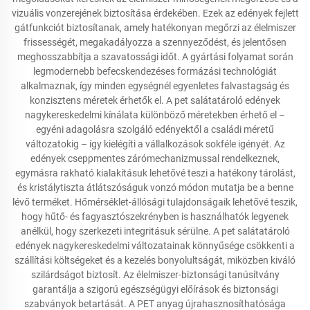
vizuális vonzerejének biztosítása érdekében. Ezek az edények fejlett
gátfunkciót biztosítanak, amely hatékonyan megőrzi az élelmiszer
frissességét, megakadályozza a szennyeződést, és jelentősen
meghosszabbítja a szavatossági időt. A gyártási folyamat során
legmodernebb befecskendezéses formázási technológiát
alkalmaznak, így minden egységnél egyenletes falvastagság és
konzisztens méretek érhetők el. A pet salátatároló edények
nagykereskedelmi kínálata különböző méretekben érhető el –
egyéni adagolásra szolgáló edényektől a családi méretű
változatokig – így kielégíti a vállalkozások sokféle igényét. Az
edények cseppmentes zárómechanizmussal rendelkeznek,
egymásra rakható kialakításuk lehetővé teszi a hatékony tárolást,
és kristálytiszta átlátszóságuk vonzó módon mutatja be a benne
lévő terméket. Hőmérséklet-állósági tulajdonságaik lehetővé teszik,
hogy hűtő- és fagyasztószekrényben is használhatók legyenek
anélkül, hogy szerkezeti integritásuk sérülne. A pet salátatároló
edények nagykereskedelmi változatainak könnyűsége csökkenti a
szállítási költségeket és a kezelés bonyolultságát, miközben kiváló
szilárdságot biztosít. Az élelmiszer-biztonsági tanúsítvány
garantálja a szigorú egészségügyi előírások és biztonsági
szabványok betartását. A PET anyag újrahasznosíthatósága