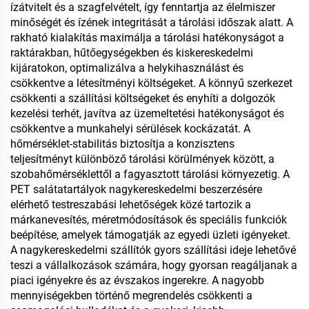
ízátvitelt és a szagfelvételt, így fenntartja az élelmiszer
minőségét és ízének integritását a tárolási időszak alatt. A
rakható kialakítás maximálja a tárolási hatékonyságot a
raktárakban, hűtőegységekben és kiskereskedelmi
kijáratokon, optimalizálva a helykihasználást és
csökkentve a létesítményi költségeket. A könnyű szerkezet
csökkenti a szállítási költségeket és enyhíti a dolgozók
kezelési terhét, javítva az üzemeltetési hatékonyságot és
csökkentve a munkahelyi sérülések kockázatát. A
hőmérséklet-stabilitás biztosítja a konzisztens
teljesítményt különböző tárolási körülmények között, a
szobahőmérséklettől a fagyasztott tárolási környezetig. A
PET salátatartályok nagykereskedelmi beszerzésére
elérhető testreszabási lehetőségek közé tartozik a
márkanevesítés, méretmódosítások és speciális funkciók
beépítése, amelyek támogatják az egyedi üzleti igényeket.
A nagykereskedelmi szállítók gyors szállítási ideje lehetővé
teszi a vállalkozások számára, hogy gyorsan reagáljanak a
piaci igényekre és az évszakos ingerekre. A nagyobb
mennyiségekben történő megrendelés csökkenti a