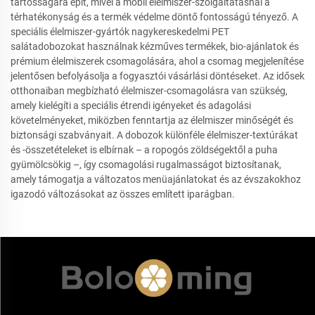
tartósságára épít, mivel a mobil élelmiszer-szolgáltatásnál a
térhatékonyság és a termék védelme döntő fontosságú tényező. A
speciális élelmiszer-gyártók nagykereskedelmi PET
salátadobozokat használnak kézműves termékek, bio-ajánlatok és
prémium élelmiszerek csomagolására, ahol a csomag megjelenítése
jelentősen befolyásolja a fogyasztói vásárlási döntéseket. Az idősek
otthonaiban megbízható élelmiszer-csomagolásra van szükség,
amely kielégíti a speciális étrendi igényeket és adagolási
követelményeket, miközben fenntartja az élelmiszer minőségét és
biztonsági szabványait. A dobozok különféle élelmiszer-textúrákat
és -összetételeket is elbírnak – a ropogós zöldségektől a puha
gyümölcsökig –, így csomagolási rugalmasságot biztosítanak,
amely támogatja a változatos menüajánlatokat és az évszakokhoz
igazodó változásokat az összes említett iparágban.