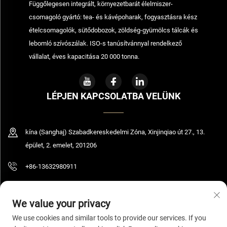
Függőlegesen integrált, környezetbarát élelmiszer-
csomagoló gyártó: tea- és kávépoharak, fogyasztásra kész
ételcsomagolók, sütődobozok, zöldség-gyümölcs tálcák és
lebomló szívószálak. ISO-s tanúsítvánnyal rendelkező
vállalat, éves kapacitása 20 000 tonna.
LÉPJEN KAPCSOLATBA VELÜNK
kína (Sanghaj) Szabadkereskedelmi Zóna, Xinjinqiao út 27., 13.
épület, 2. emelet, 201206
+86-13632980911
[email protected]
We value your privacy
We use cookies and similar tools to provide our services. If you