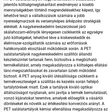
jelentős költségmegtakarítást eredményez a kisebb
mennyiségekben történő megrendelésekhez képest, így
lehetővé teszi a vállalkozások számára a jobb
nyereségmarzsok és versenyképes árképzési stratégiák
elérését. A nagykereskedelmi beszerzéssel járó
skálahozam-előnyök lényegesen csökkentik az egységre
jutó költségeket, lehetővé téve a kiskereskedők és
élelmiszer-szolgáltatók számára az erőforrások
hatékonyabb elosztását működésük során. A PET
salátatartályok nagykereskedelmi szállítói állandó
készletszintet tartanak fenn, biztosítva a megbízható
termékellátást, amely megakadályozza a költséges ellátási
lánc-megszakításokat és zavartalan üzleti működést
biztosít. A PET anyag kiváló ütésállósága csökkenti a
termékveszteséget a szállítás és kezelés során fellépő
tartálytörések miatt. Ezek a tartályok kiváló optikai
átlátszóságot nyújtanak, ami javítja a termék bemutatását,
vonzó kijáratokat teremtve, amelyek elősegítik a vásárlói
döntéseket és növelik az értékesítési konverziós arányt. A
PET salátatartályok kémiai ellenállása megakadályozza az