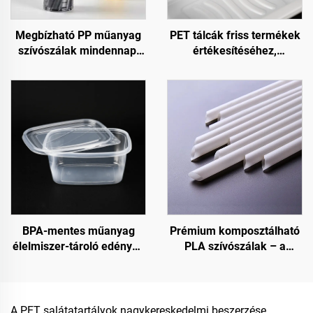
Megbízható PP műanyag
PET tálcák friss termékek
szívószálak mindennapi
értékesítéséhez,
használatra
bemutatásához és
tárolásához
BPA-mentes műanyag
Prémium komposztálható
élelmiszer-tároló edények
PLA szívószálak – a
fogyasztási célra és
fenntartható választás
élelmiszer-tárolásra
A PET salátatartályok nagykereskedelmi beszerzése