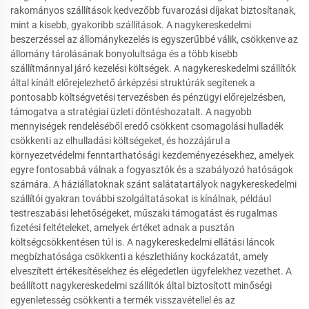
rakományos szállítások kedvezőbb fuvarozási díjakat biztosítanak,
mint a kisebb, gyakoribb szállítások. A nagykereskedelmi
beszerzéssel az állománykezelés is egyszerűbbé válik, csökkenve az
állomány tárolásának bonyolultsága és a több kisebb
szállítmánnyal járó kezelési költségek. A nagykereskedelmi szállítók
által kínált előrejelezhető árképzési struktúrák segítenek a
pontosabb költségvetési tervezésben és pénzügyi előrejelzésben,
támogatva a stratégiai üzleti döntéshozatalt. A nagyobb
mennyiségek rendeléséből eredő csökkent csomagolási hulladék
csökkenti az elhulladási költségeket, és hozzájárul a
környezetvédelmi fenntarthatósági kezdeményezésekhez, amelyek
egyre fontosabbá válnak a fogyasztók és a szabályozó hatóságok
számára. A háziállatoknak szánt salátatartályok nagykereskedelmi
szállítói gyakran további szolgáltatásokat is kínálnak, például
testreszabási lehetőségeket, műszaki támogatást és rugalmas
fizetési feltételeket, amelyek értéket adnak a pusztán
költségcsökkentésen túl is. A nagykereskedelmi ellátási láncok
megbízhatósága csökkenti a készlethiány kockázatát, amely
elveszített értékesítésekhez és elégedetlen ügyfelekhez vezethet. A
beállított nagykereskedelmi szállítók által biztosított minőségi
egyenletesség csökkenti a termék visszavétellel és az