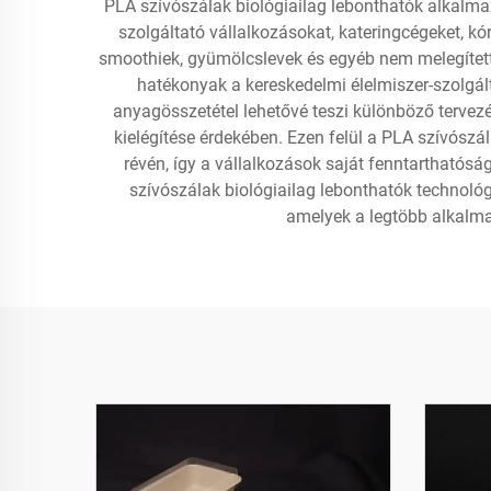
PLA szívószálak biológiailag lebonthatók alkalmazá
szolgáltató vállalkozásokat, kateringcégeket, kó
smoothiek, gyümölcslevek és egyéb nem melegítet
hatékonyak a kereskedelmi élelmiszer-szolgál
anyagösszetétel lehetővé teszi különböző terve
kielégítése érdekében. Ezen felül a PLA szívósz
révén, így a vállalkozások saját fenntarthatós
szívószálak biológiailag lebonthatók technológi
amelyek a legtöbb alkalma