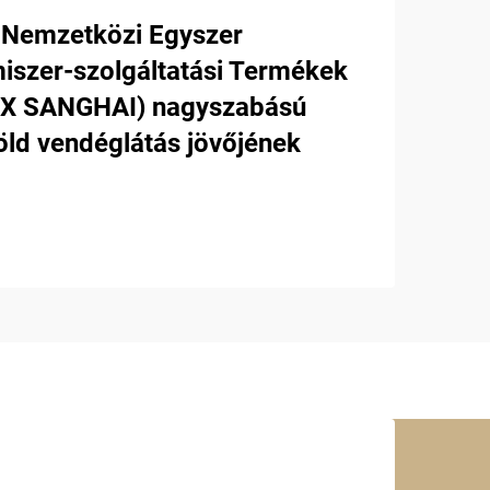
 Nemzetközi Egyszer
miszer-szolgáltatási Termékek
LEX SANGHAI) nagyszabású
öld vendéglátás jövőjének