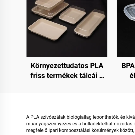
Környezettudatos PLA
BPA
friss termékek tálcái –
é
fenntartható bemutatás,
edé
értékesítés és tárolás
cé
A PLA szívószálak biológiailag lebonthatók, és ki
műanyagszennyezés és a hulladékfelhalmozódás mia
megfelelő ipari komposztálási körülmények között