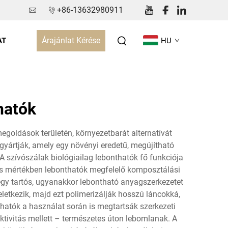
+86-13632980911
Árajánlat Kérése
AT
HU
hatók
megoldások területén, környezetbarát alternatívát
gyártják, amely egy növényi eredetű, megújítható
 szívószálak biológiailag lebonthatók fő funkciója
es mértékben lebonthatók megfelelő komposztálási
 egy tartós, ugyanakkor lebontható anyagszerkezetet
letkezik, majd ezt polimerizálják hosszú láncokká,
nthatók a használat során is megtartsák szerkezeti
ktivitás mellett – természetes úton lebomlanak. A