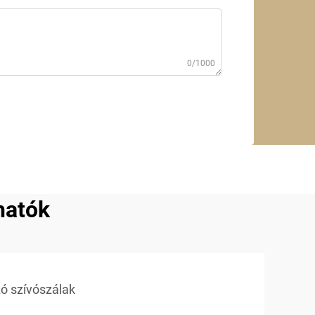
0/1000
hatók
zó szívószálak