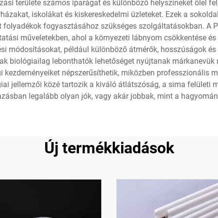
si területe számos iparágat és különböző helyszíneket ölel fel,
rházakat, iskolákat és kiskereskedelmi üzleteket. Ezek a sokold
t folyadékok fogyasztásához szükséges szolgáltatásokban. A PL
tatási műveletekben, ahol a környezeti lábnyom csökkentése és a
zési módosításokat, például különböző átmérők, hosszúságok és
álak biológiailag lebonthatók lehetőséget nyújtanak márkanevük 
ági kezdeményeiket népszerűsíthetik, miközben professzionális 
ai jellemzői közé tartozik a kiváló átlátszóság, a sima felületi
zásban legalább olyan jók, vagy akár jobbak, mint a hagyomá
Új termékkiadások