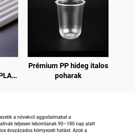
Prémium PP hideg italos
 PLA
poharak
a
sztás
 kezelik a növekvő aggodalmakat a
atívák teljesen lebomlanak 90–180 nap alatt
os évszázados környezeti hatást. Azok a