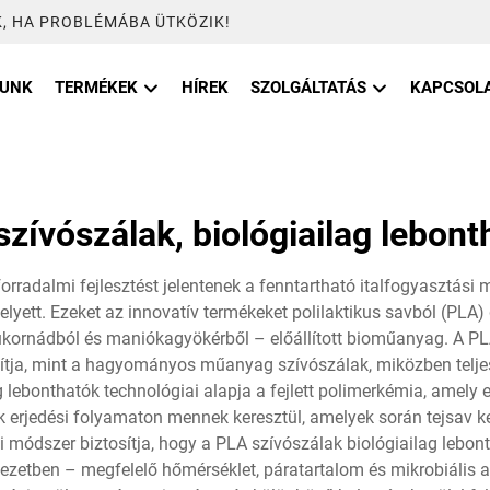
, HA PROBLÉMÁBA ÜTKÖZIK!
LUNK
TERMÉKEK
HÍREK
SZOLGÁLTATÁS
KAPCSOL
szívószálak, biológiailag lebont
orradalmi fejlesztést jelentenek a fenntartható italfogyasztási 
tt. Ezeket az innovatív termékeket polilaktikus savból (PLA) 
kornádból és maniókagyökérből – előállított bioműanyag. A PLA
ítja, mint a hagyományos műanyag szívószálak, miközben telj
 lebonthatók technológiai alapja a fejlett polimerkémia, amely
ok erjedési folyamaton mennek keresztül, amelyek során tejsav ke
si módszer biztosítja, hogy a PLA szívószálak biológiailag lebo
ezetben – megfelelő hőmérséklet, páratartalom és mikrobiális a