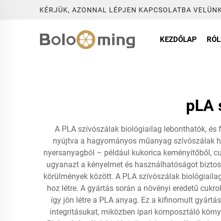
KÉRJÜK, AZONNAL LÉPJEN KAPCSOLATBA VELÜNK
KEZDŐLAP
RÓ
pLA 
A PLA szívószálak biológiailag lebonthatók, és f
nyújtva a hagyományos műanyag szívószálak helye
nyersanyagból – például kukorica keményítőből, cu
ugyanazt a kényelmet és használhatóságot biztos
körülmények között. A PLA szívószálak biológiailag
hoz létre. A gyártás során a növényi eredetű cukr
így jön létre a PLA anyag. Ez a kifinomult gyártá
integritásukat, miközben ipari komposztáló körny