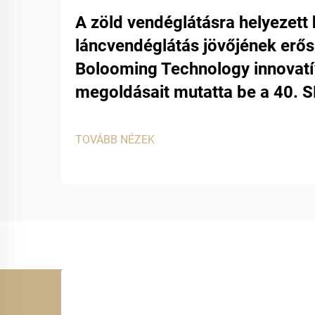
A zöld vendéglátásra helyezett 
láncvendéglátás jövőjének erősí
Bolooming Technology innovat
megoldásait mutatta be a 40. SF
TOVÁBB NÉZEK