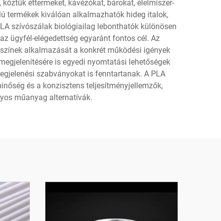
 köztük éttermeket, kávézókat, bárokat, élelmiszer-
alú termékek kiválóan alkalmazhatók hideg italok,
A szívószálak biológiailag lebonthatók különösen
z ügyfél-elégedettség egyaránt fontos cél. Az
 színek alkalmazását a konkrét működési igények
megjelenítésére is egyedi nyomtatási lehetőségek
megjelenési szabványokat is fenntartanak. A PLA
 minőség és a konzisztens teljesítményjellemzők,
nyos műanyag alternatívák.