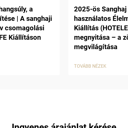
hangsúly, a
2025-ös Sanghaj
tése | A sanghaji
használatos Élel
ív csomagolási
Kiállítás (HOTE
E Kiállításon
megnyitása – a z
megvilágítása
TOVÁBB NÉZEK
Ingyenes árajánlat kérése