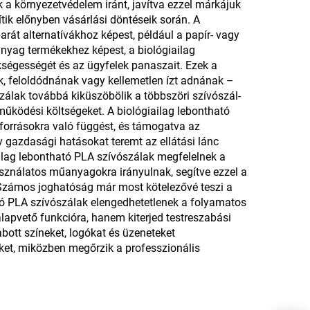
 a környezetvédelem iránt, javítva ezzel márkájuk
tik előnyben vásárlási döntéseik során. A
rát alternatívákhoz képest, például a papír- vagy
yag termékekhez képest, a biológiailag
kségességét és az ügyfelek panaszait. Ezek a
ek, feloldódnának vagy kellemetlen ízt adnának –
zálak továbbá kiküszöbölik a többszöri szívószál-
működési költségeket. A biológiailag lebontható
forrásokra való függést, és támogatva az
 gazdasági hatásokat teremt az ellátási lánc
ilag lebontható PLA szívószálak megfelelnek a
ználatos műanyagokra irányulnak, segítve ezzel a
. Számos joghatóság már most kötelezővé teszi a
ató PLA szívószálak elengedhetetlenek a folyamatos
apvető funkcióra, hanem kiterjed testreszabási
bott színeket, logókat és üzeneteket
ket, miközben megőrzik a professzionális