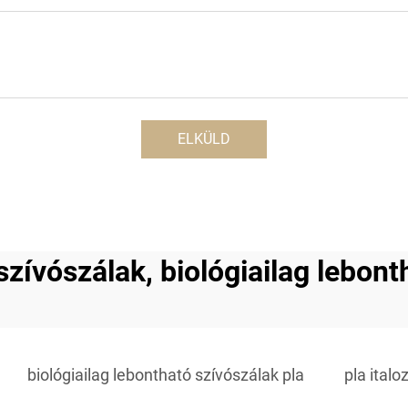
ELKÜLD
szívószálak, biológiailag lebont
biológiailag lebontható szívószálak pla
pla italo