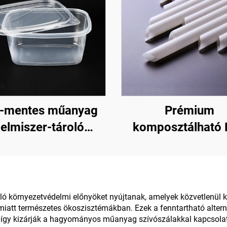
-mentes műanyag
Prémium
lelmiszer-tároló
komposztálható
nyek fogyasztási
szívószálak – 
lra és élelmiszer-
fenntartható vála
tárolásra
váló környezetvédelmi előnyöket nyújtanak, amelyek közvetlenül
tt természetes ökoszisztémákban. Ezek a fenntartható altern
, így kizárják a hagyományos műanyag szívószálakkal kapcsolat