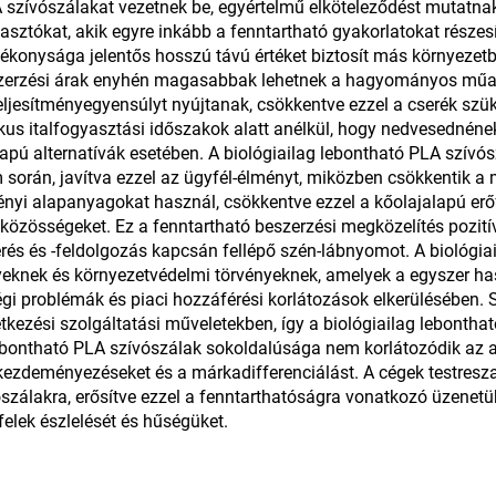
 szívószálakat vezetnek be, egyértelmű elköteleződést mutatnak
asztókat, akik egyre inkább a fenntartható gyakorlatokat részesí
ékonysága jelentős hosszú távú értéket biztosít más környezetba
szerzési árak enyhén magasabbak lehetnek a hagyományos műan
eljesítményegyensúlyt nyújtanak, csökkentve ezzel a cserék szü
pikus italfogyasztási időszakok alatt anélkül, hogy nedvesednén
apú alternatívák esetében. A biológiailag lebontható PLA szívós
során, javítva ezzel az ügyfél-élményt, miközben csökkentik a 
nyi alapanyagokat használ, csökkentve ezzel a kőolajalapú erő
zösségeket. Ez a fenntartható beszerzési megközelítés pozitív
és és -feldolgozás kapcsán fellépő szén-lábnyomot. A biológia
knek és környezetvédelmi törvényeknek, amelyek a egyszer has
ségi problémák és piaci hozzáférési korlátozások elkerülésében
étkezési szolgáltatási műveletekben, így a biológiailag lebonth
bontható PLA szívószálak sokoldalúsága nem korlátozódik az al
kezdeményezéseket és a márkadifferenciálást. A cégek testresza
szálakra, erősítve ezzel a fenntarthatóságra vonatkozó üzenetü
elek észlelését és hűségüket.