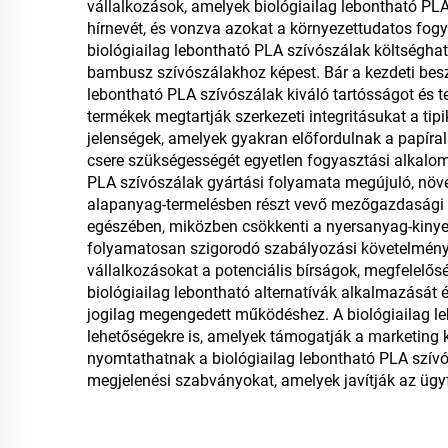
vállalkozások, amelyek biológiailag lebontható PLA
hírnevét, és vonzva azokat a környezettudatos fogy
biológiailag lebontható PLA szívószálak költséghat
bambusz szívószálakhoz képest. Bár a kezdeti be
lebontható PLA szívószálak kiváló tartósságot és t
termékek megtartják szerkezeti integritásukat a ti
jelenségek, amelyek gyakran előfordulnak a papíral
csere szükségességét egyetlen fogyasztási alkalom 
PLA szívószálak gyártási folyamata megújuló, növé
alapanyag-termelésben részt vevő mezőgazdasági kö
egészében, miközben csökkenti a nyersanyag-kinyer
folyamatosan szigorodó szabályozási követelménye
vállalkozásokat a potenciális bírságok, megfelelő
biológiailag lebontható alternatívák alkalmazását 
jogilag megengedett működéshez. A biológiailag le
lehetőségekre is, amelyek támogatják a marketing 
nyomtathatnak a biológiailag lebontható PLA szívó
megjelenési szabványokat, amelyek javítják az ügyf