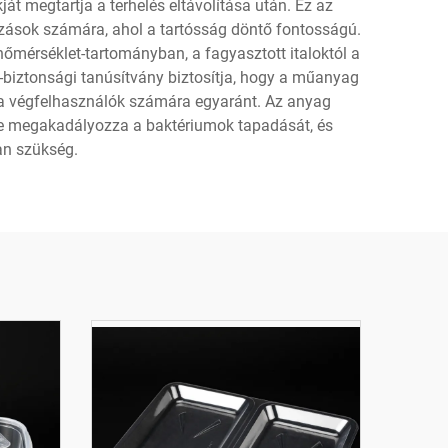
t megtartja a terhelés eltávolítása után. Ez az
azások számára, ahol a tartósság döntő fontosságú.
mérséklet-tartományban, a fagyasztott italoktól a
-biztonsági tanúsítvány biztosítja, hogy a műanyag
s a végfelhasználók számára egyaránt. Az anyag
lete megakadályozza a baktériumok tapadását, és
an szükség.