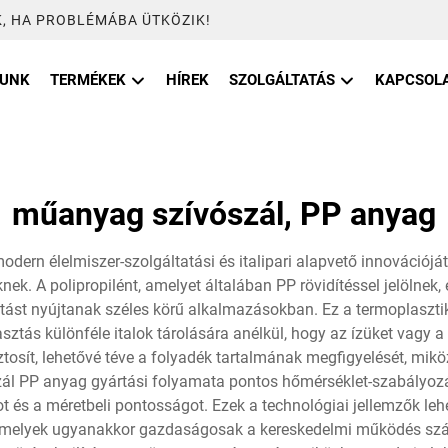
, HA PROBLÉMÁBA ÜTKÖZIK!
LUNK
TERMÉKEK
HÍREK
SZOLGÁLTATÁS
KAPCSOL
műanyag szívószál, PP anyag
rn élelmiszer-szolgáltatási és italipari alapvető innovációját j
ek. A polipropilént, amelyet általában PP rövidítéssel jelölnek
tást nyújtanak széles körű alkalmazásokban. Ez a termoplasztiku
ztás különféle italok tárolására anélkül, hogy az ízüket vagy a
ztosít, lehetővé téve a folyadék tartalmának megfigyelését, mikö
ál PP anyag gyártási folyamata pontos hőmérséklet-szabályozás
t és a méretbeli pontosságot. Ezek a technológiai jellemzők le
 amelyek ugyanakkor gazdaságosak a kereskedelmi működés sz