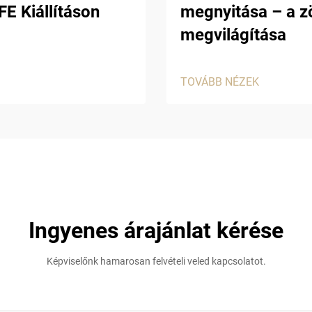
E Kiállításon
megnyitása – a z
megvilágítása
TOVÁBB NÉZEK
Ingyenes árajánlat kérése
Képviselőnk hamarosan felvételi veled kapcsolatot.