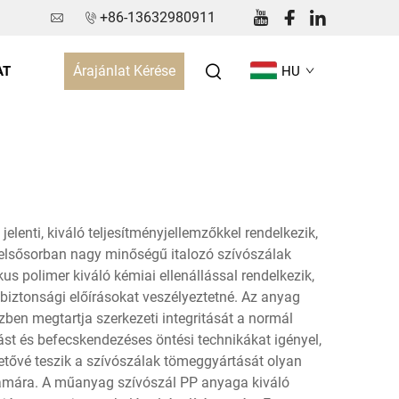
+86-13632980911
Árajánlat Kérése
AT
HU
elenti, kiváló teljesítményjellemzőkkel rendelkezik,
, elsősorban nagy minőségű italozó szívószálak
s polimer kiváló kémiai ellenállással rendelkezik,
 biztonsági előírásokat veszélyeztetné. Az anyag
zben megtartja szerkezeti integritását a normál
t és befecskendezéses öntési technikákat igényel,
hetővé teszik a szívószálak tömeggyártását olyan
ámára. A műanyag szívószál PP anyaga kiváló