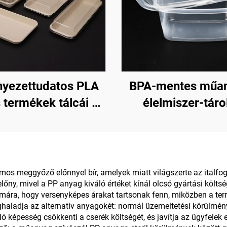
nyezettudatos PLA
BPA-mentes műa
s termékek tálcái –
élelmiszer-táro
artható bemutatás,
edények fogyasz
kesítés és tárolás
célra és élelmisz
tárolásra
os meggyőző előnnyel bír, amelyek miatt világszerte az italfo
ny, mivel a PP anyag kiváló értéket kínál olcsó gyártási költsé
zámára, hogy versenyképes árakat tartsonak fenn, miközben a t
aladja az alternatív anyagokét: normál üzemeltetési körülménye
ó képesség csökkenti a cserék költségét, és javítja az ügyfelek