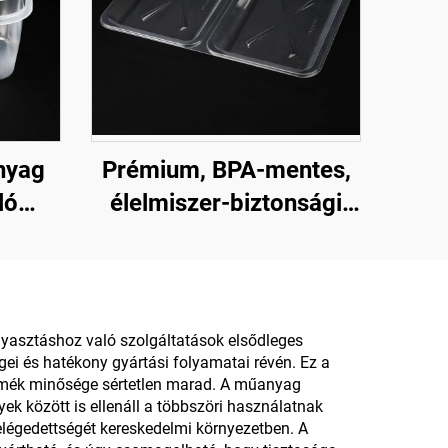
nyag
Prémium, BPA-mentes,
ló
élelmiszer-biztonsági
tási
minőségű csuklós
er-
(clamshell)
tárolóedények
fogyasztási célra és
gyasztáshoz való szolgáltatások elsődleges
gei és hatékony gyártási folyamatai révén. Ez a
élelmiszer-tárolásra
ermék minősége sértetlen marad. A műanyag
k között is ellenáll a többszöri használatnak
 elégedettségét kereskedelmi környezetben. A