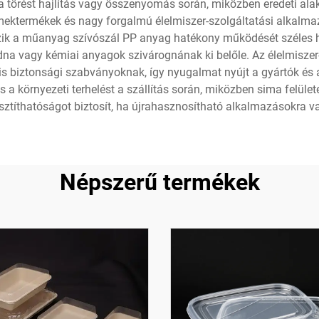
örést hajlítás vagy összenyomás során, miközben eredeti alakjá
mektermékek és nagy forgalmú élelmiszer-szolgáltatási alkalm
szik a műanyag szívószál PP anyag hatékony működését széles hő
ódna vagy kémiai anyagok szivárognának ki belőle. Az élelmiszer
is biztonsági szabványoknak, így nyugalmat nyújt a gyártók é
és a környezeti terhelést a szállítás során, miközben sima felü
isztíthatóságot biztosít, ha újrahasznosítható alkalmazásokra v
Népszerű termékek