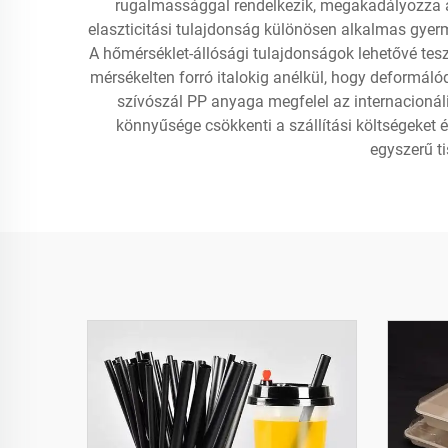
rugalmassággal rendelkezik, megakadályozza a t
elaszticitási tulajdonság különösen alkalmas gyer
A hőmérséklet-állósági tulajdonságok lehetővé te
mérsékelten forró italokig anélkül, hogy deformál
szívószál PP anyaga megfelel az internacionál
könnyűsége csökkenti a szállítási költségeket 
egyszerű t