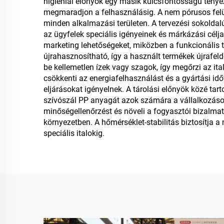
higiéniai előnyök egy másik kulcsfontosságú ténye
megmaradjon a felhasználásig. A nem pórusos felü
minden alkalmazási területen. A tervezési sokolda
az ügyfelek speciális igényeinek és márkázási célj
marketing lehetőségeket, miközben a funkcionális
újrahasznosítható, így a használt termékek újrafel
be kellemetlen ízek vagy szagok, így megőrzi az ital
csökkenti az energiafelhasználást és a gyártási id
eljárásokat igényelnek. A tárolási előnyök közé ta
szívószál PP anyagát azok számára a vállalkozáso
minőségellenőrzést és növeli a fogyasztói bizalma
környezetben. A hőmérséklet-stabilitás biztosítja 
speciális italokig.