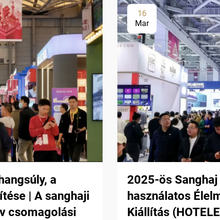
16
Mar
hangsúly, a
2025-ös Sanghaj
tése | A sanghaji
használatos Élel
ív csomagolási
Kiállítás (HOTE