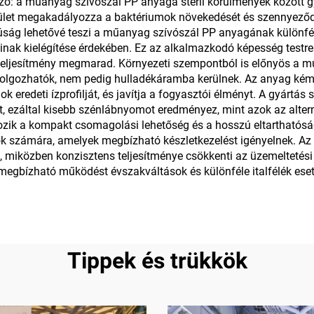
ző: a műanyag szívószál PP anyaga steril körülmények között g
let megakadályozza a baktériumok növekedését és szennyeződésé
lúság lehetővé teszi a műanyag szívószál PP anyagának különfé
ainak kielégítése érdekében. Ez az alkalmazkodó képesség testr
 teljesítmény megmarad. Környezeti szempontból is előnyös a 
dolgozhatók, nem pedig hulladékáramba kerülnek. Az anyag kémiai
ok eredeti ízprofilját, és javítja a fogyasztói élményt. A gyártá
őt, ezáltal kisebb szénlábnyomot eredményez, mint azok az alte
rtozik a kompakt csomagolási lehetőség és a hosszú eltarthatós
k számára, amelyek megbízható készletkezelést igényelnek. Az 
t, miközben konzisztens teljesítménye csökkenti az üzemeltetés
a megbízható működést évszakváltások és különféle italfélék es
Tippek és trükkök