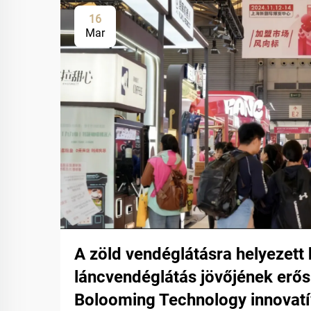
16
Mar
A zöld vendéglátásra helyezett 
láncvendéglátás jövőjének erősí
Bolooming Technology innovat