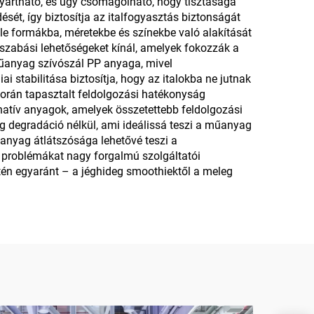
yártható, és úgy csomagolható, hogy tisztasága
t, így biztosítja az italfogyasztás biztonságát
le formákba, méretekbe és színekbe való alakítását
eszabási lehetőségeket kínál, amelyek fokozzák a
műanyag szívószál PP anyaga, mivel
 stabilitása biztosítja, hogy az italokba ne jutnak
s során tapasztalt feldolgozási hatékonyság
rnatív anyagok, amelyek összetettebb feldolgozási
ág degradáció nélkül, ami ideálissá teszi a műanyag
anyag átlátszósága lehetővé teszi a
i problémákat nagy forgalmú szolgáltatói
etén egyaránt – a jéghideg smoothiektől a meleg