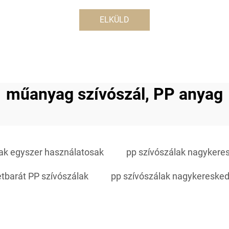
ELKÜLD
műanyag szívószál, PP anyag
lak egyszer használatosak
pp szívószálak nagyker
tbarát PP szívószálak
pp szívószálak nagykeresked