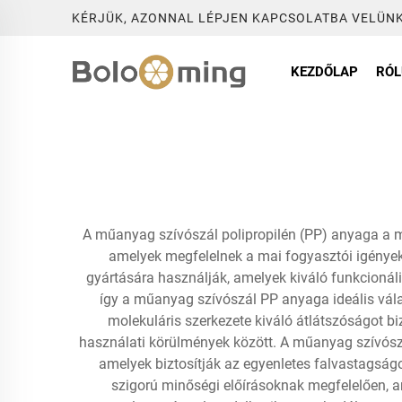
KÉRJÜK, AZONNAL LÉPJEN KAPCSOLATBA VELÜNK
KEZDŐLAP
RÓ
A műanyag szívószál polipropilén (PP) anyaga a mode
amelyek megfelelnek a mai fogyasztói igényekn
gyártására használják, amelyek kiváló funkcionáli
így a műanyag szívószál PP anyaga ideális válas
molekuláris szerkezete kiváló átlátszóságot bi
használati körülmények között. A műanyag szívósz
amelyek biztosítják az egyenletes falvastagságo
szigorú minőségi előírásoknak megfelelően,