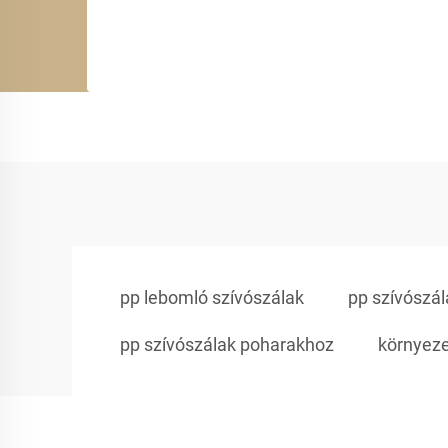
pp lebomló szívószálak
pp szívószá
pp szívószálak poharakhoz
környeze