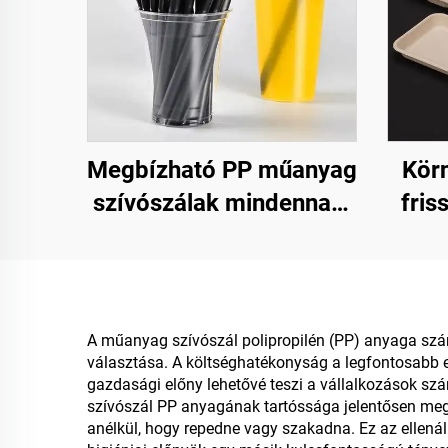
Megbízható PP műanyag
Kör
szívószálak mindennapi
fris
használatra
fennt
érté
A műanyag szívószál polipropilén (PP) anyaga szám
választása. A költséghatékonyság a legfontosabb elő
gazdasági előny lehetővé teszi a vállalkozások s
szívószál PP anyagának tartóssága jelentősen megh
anélkül, hogy repedne vagy szakadna. Ez az ellenáll