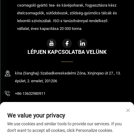
csomagoló gyártó: tea- és kávépoharak, fogyasztásra kész
ételcsomagolók, sütődobozok, zöldség-gyümölcs tálcák és
lebomló szívószálak. ISO-s tanúsítvánnyal rendelkező
vállalat, éves kapacitása 20 000 tonna.
LÉPJEN KAPCSOLATBA VELÜNK
kína (Sanghaj) Szabadkereskedelmi Zóna, Xinjinqiao út 27., 13.
épület, 2. emelet, 201206
+86-13632980911
[email protected]
We value your privacy
We use cookies and similar tools to provide our services. If you
don't want to accept all cookies, click Personalize cookies.
© 2026 Shanghai Bolooming Technology Co., Ltd. Minden jog fenntartva.