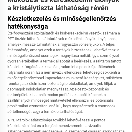
a kristálytiszta láthatóság révén
Készletkezelés és minőségellenőrzés
hatékonysága
Ételfogyasztási szolgáltatók és kiskereskedelmi vezetők számára a
PET tisztán látható salátatartályok működési előnyöket nyújtanak,
amelyek messze túlmutatnak a fogyasztói vonzerejükön. A teljes
átláthatóság, amelyet ezek a tartályok biztosítanak, lehetővé teszi a
minőségellenőrzést csomagok megnyitása nélkül, így a személyzet
gyorsan értékelheti a termék állapotát a beérkezés, a raktáron tartott
készletek forgásának kezelése, valamint a polcok újratöltésének
folyamata során. Ez a nem invazív ellenőrzési lehetőség csökkenti a
minőségellenőrzéssel kapcsolatos munkaerő-költségeket, miközben
fenntartja az élelmiszer-biztonsági protokollokat, amelyek tiltják a
csomagok indokolatlan megnyitását. Az elosztóközpontok és
raktárépületek hasonló módon profitálnak ebből: képesek a
szállítmányok minőségét mintavétellel ellenőrizni, és potenciális
problémákat azonosítani anélkül, hogy megsértenék a csomagok
sértetlenségét vagy a termék eltarthatóságát.
A PET-tárolók átlátszósága továbbá lehetővé teszi a pontos
készletszámítást és a forgási menedzsmentet a vizuális
szkennerrendszerek segítségével. A személyzet gyorsan azonosíthatja