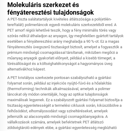
Molekuláris szerkezet és
fényáteresztési tulajdonságok
A PET-tiszta salátatartályok kivételes átlátszósága a poli(etilén-
tereftalát) polimerláncok egyedi molekuláris szerkezetéből ered. A
PET amorf régiói lehetővé teszik, hogy a fény minimális törés vagy
szórás nélkül áthaladjon az anyagon, így megfelelően gyártott tartályok
esetében a fényáteresztési arány meghaladja a 90 %-ot. Ez a magas
fényáteresztés üvegszerű tisztaságot biztosít, amelyet a fogyasztók a
prémium minőségű csomagolással társítanak, miközben megőrzi a
műanyag anyagok gyakorlati előnyeit, például a kisebb tömeget, a
törésállóságot és a költséghatékonyságot a hagyományos üveg
alternatívákhoz képest.
A PET kristályos szerkezete pontosan szabályozható a gyártási
folyamat során, például az injekciós nyújtó-fúvó és a hőalakítás
(thermoforming) technikák alkalmazásával, amelyek a polimer
láncokat oly módon orientálják, hogy az optikai tulajdonságok
maximálisak legyenek. Ez a szabályozott gyártási folyamat biztosítja a
tisztaság egyenletességét a termelési ciklusok során, kiküszöbölve a
felhősödést, elhomályosodást vagy színeltéréseket, amelyek
jellemzők az alacsonyabb minőségű csomagolóanyagokra. A
vállalkozások számára, amelyek befektetnek
PET átlátszó
zöldségtároló edények
ebbe, a gyártási egyenletesség megbízható