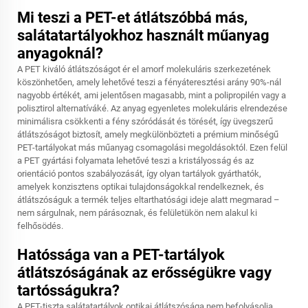
Mi teszi a PET-et átlátszóbbá más,
salátatartályokhoz használt műanyag
anyagoknál?
A PET kiváló átlátszóságot ér el amorf molekuláris szerkezetének
köszönhetően, amely lehetővé teszi a fényáteresztési arány 90%-nál
nagyobb értékét, ami jelentősen magasabb, mint a polipropilén vagy a
polisztirol alternatíváké. Az anyag egyenletes molekuláris elrendezése
minimálisra csökkenti a fény szóródását és törését, így üvegszerű
átlátszóságot biztosít, amely megkülönbözteti a prémium minőségű
PET-tartályokat más műanyag csomagolási megoldásoktól. Ezen felül
a PET gyártási folyamata lehetővé teszi a kristályosság és az
orientáció pontos szabályozását, így olyan tartályok gyárthatók,
amelyek konzisztens optikai tulajdonságokkal rendelkeznek, és
átlátszóságuk a termék teljes eltarthatósági ideje alatt megmarad –
nem sárgulnak, nem párásoznak, és felületükön nem alakul ki
felhősödés.
Hatóssága van a PET-tartályok
átlátszóságának az erősségükre vagy
tartósságukra?
A PET-tiszta salátatartályok optikai átlátszósága nem befolyásolja