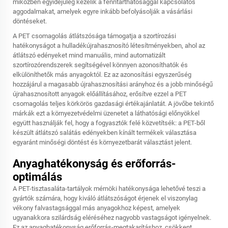
miközben egyidejűleg kezelik a fenntarthatósággal kapcsolatos
aggodalmakat, amelyek egyre inkább befolyásolják a vásárlási
döntéseket.
A PET csomagolás átlátszósága támogatja a szortírozási
hatékonyságot a hulladékújrahasznosító létesítményekben, ahol az
átlátszó edényeket mind manuális, mind automatizált
szortírozórendszerek segítségével könnyen azonosíthatók és
elkülöníthetők más anyagoktól. Ez az azonosítási egyszerűség
hozzájárul a magasabb újrahasznosítási arányhoz és a jobb minőségű
újrahasznosított anyagok előállításához, erősítve ezzel a PET
csomagolás teljes körkörös gazdasági értékajánlatát. A jövőbe tekintő
márkák ezt a környezetvédelmi üzenetet a láthatósági előnyökkel
együtt használják fel, hogy a fogyasztók felé közvetítsék: a PET-ből
készült átlátszó salátás edényekben kínált termékek választása
egyaránt minőségi döntést és környezetbarát választást jelent.
Anyaghatékonyság és erőforrás-
optimálás
A PET-tisztasaláta-tartályok mérnöki hatékonysága lehetővé teszi a
gyártók számára, hogy kiváló átlátszóságot érjenek el viszonylag
vékony falvastagsággal más anyagokhoz képest, amelyek
ugyanakkora szilárdság eléréséhez nagyobb vastagságot igényelnek.
Ez az anyaghatékonyság erőforrás-megtakarításhoz, csökkent