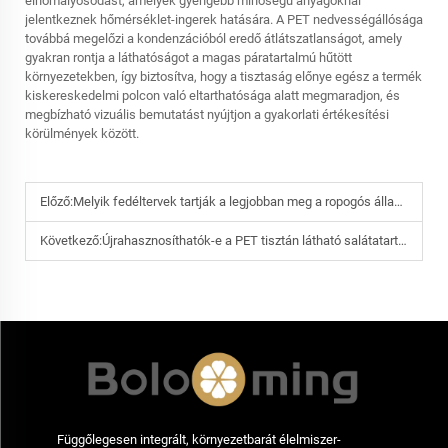
elhomályosodást, amelyek gyengébb minőségű anyagoknál
jelentkeznek hőmérséklet-ingerek hatására. A PET nedvességállósága
továbbá megelőzi a kondenzációból eredő átlátszatlanságot, amely
gyakran rontja a láthatóságot a magas páratartalmú hűtött
környezetekben, így biztosítva, hogy a tisztaság előnye egész a termék
kiskereskedelmi polcon való eltarthatósága alatt megmaradjon, és
megbízható vizuális bemutatást nyújtjon a gyakorlati értékesítési
körülmények között.
Előző:
Melyik fedéltervek tartják a legjobban meg a ropogós állagot a PET tisztán látható salátatároló edényekben?
Következő:
Újrahasznosíthatók-e a PET tisztán látható salátatartályok éttermi salátaeladás után?
Függőlegesen integrált, környezetbarát élelmiszer-