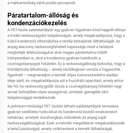
a márkaminőség iránti pozitív percepciót.
Páratartalom-állóság és
kondenzációkezelés
A PET-tiszta salátatartályok egy gyakran figyelmen kívül hagyott előnye
a kiváló nedvességzáró tulajdonságuk, amely megakadályozza, hogy a
külső kondenzvíz elhomályítsa a tartály belsejének láthatóságát. Az
anyag alacsony nedvességfelvételi képessége miatt a tartályok
megtartják átlátszóságukat akár magas páratartalmú hűtött
környezetben is, ahol a kondenzvíz gyakran keletkezik a
csomagolóanyagok felületén. Ez a nedvességállóság biztosítja, hogy a
kristálytiszta láthatóság – amely elsődlegesen vonzza a fogyasztók
figyelmét – megmaradjon a termék teljes kiskereskedelmi eladási
ideje alatt, és megakadályozza azt a frusztráló opacitást, amely akkor
lép fel, ha nedvesség gyűlik össze a csomagolóanyag felületén vagy
annak belsejében olyan anyagoknál, amelyek gyengébb záró
tulajdonsággal rendelkeznek.
A prémium minőségű PET tisztán látható salátatartályok tervezése
gyakran szellőzési funkciókat és kondenzvíz-kezelő rendszereket
tartalmaz, amelyek összhangban működnek az anyag saját
nedvességállóságával. Ezek a mérnöki megoldások megakadályozzák
a belső párásságot, amely csökkentené a termék láthatóságát,