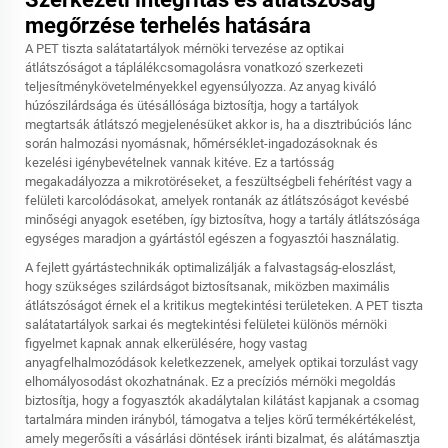
megőrzése terhelés hatására
A PET tiszta salátatartályok mérnöki tervezése az optikai
átlátszóságot a táplálékcsomagolásra vonatkozó szerkezeti
teljesítménykövetelményekkel egyensúlyozza. Az anyag kiváló
húzószilárdsága és ütésállósága biztosítja, hogy a tartályok
megtartsák átlátszó megjelenésüket akkor is, ha a disztribúciós lánc
során halmozási nyomásnak, hőmérséklet-ingadozásoknak és
kezelési igénybevételnek vannak kitéve. Ez a tartósság
megakadályozza a mikrotöréseket, a feszültségbeli fehérítést vagy a
felületi karcolódásokat, amelyek rontanák az átlátszóságot kevésbé
minőségi anyagok esetében, így biztosítva, hogy a tartály átlátszósága
egységes maradjon a gyártástól egészen a fogyasztói használatig.
A fejlett gyártástechnikák optimalizálják a falvastagság-eloszlást,
hogy szükséges szilárdságot biztosítsanak, miközben maximális
átlátszóságot érnek el a kritikus megtekintési területeken. A PET tiszta
salátatartályok sarkai és megtekintési felületei különös mérnöki
figyelmet kapnak annak elkerülésére, hogy vastag
anyagfelhalmozódások keletkezzenek, amelyek optikai torzulást vagy
elhomályosodást okozhatnának. Ez a precíziós mérnöki megoldás
biztosítja, hogy a fogyasztók akadálytalan kilátást kapjanak a csomag
tartalmára minden irányból, támogatva a teljes körű termékértékelést,
amely megerősíti a vásárlási döntések iránti bizalmat, és alátámasztja