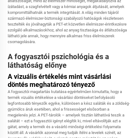
átlátszóságát, mind az élelmiszer minőségét, megakadályozva az
ízátadást, a szagfelvételt vagy a kémiai anyagok átjutását, amelyek
kompromittálhatnák a termék integritását. A világ minden tájáról
származó élelmiszer-biztonsági szabályozó hatóságok részletesen
tesztelték és jóváhagyták a PET-et közvetlen élelmiszer-érintkezésre
szolgáló alkalmazásokhoz, ahol az anyag tisztasága és átlátszósága
látható jele annak, hogy mennyire alkalmas friss élelmiszerek
csomagolására.
A fogyasztói pszichológia és a
láthatóság előnye
A vizuális értékelés mint vásárlási
döntés meghatározó tényező
A fogyasztói magatartás kutatása egyértelműen kimutatta, hogy a
termék vizuális értékelése a vásárlási döntéseket befolyásoló
legfontosabb tényezők egyike, különösen a kész saláták és a zöldség-
gyümölcs áruk esetében, ahol a frissességet elsősorban a
megjelenés jelzi. A PET-tárolók – amelyek tisztán láthatóvá teszik a
salátát – ezt a fogyasztói igényt elégítik ki, mivel eltávolítják azt a
gátat, amely a termék és a vásárló minőségi értékelési folyamata
között áll. A vásárlók azonnal meg tudják ítélni a levelek színét, az