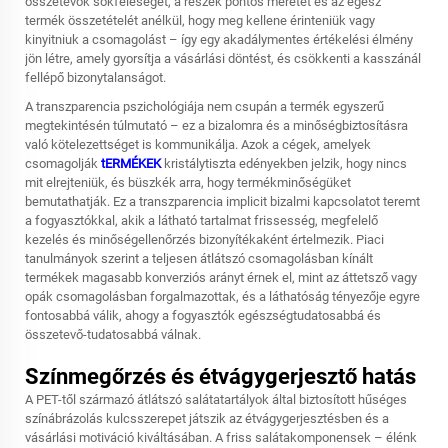
összetevők sokféleségét, a részek pontos méretét és az egész
termék összetételét anélkül, hogy meg kellene érinteniük vagy
kinyitniuk a csomagolást – így egy akadálymentes értékelési élmény
jön létre, amely gyorsítja a vásárlási döntést, és csökkenti a kasszánál
fellépő bizonytalanságot.
A transzparencia pszichológiája nem csupán a termék egyszerű
megtekintésén túlmutató – ez a bizalomra és a minőségbiztosításra
való kötelezettséget is kommunikálja. Azok a cégek, amelyek
csomagolják
tERMÉKEK
kristálytiszta edényekben jelzik, hogy nincs
mit elrejteniük, és büszkék arra, hogy termékminőségüket
bemutathatják. Ez a transzparencia implicit bizalmi kapcsolatot teremt
a fogyasztókkal, akik a látható tartalmat frissesség, megfelelő
kezelés és minőségellenőrzés bizonyítékaként értelmezik. Piaci
tanulmányok szerint a teljesen átlátszó csomagolásban kínált
termékek magasabb konverziós arányt érnek el, mint az áttetsző vagy
opák csomagolásban forgalmazottak, és a láthatóság tényezője egyre
fontosabbá válik, ahogy a fogyasztók egészségtudatosabbá és
összetevő-tudatosabbá válnak.
Színmegőrzés és étvágygerjesztő hatás
A PET-től származó átlátszó salátatartályok által biztosított hűséges
színábrázolás kulcsszerepet játszik az étvágygerjesztésben és a
vásárlási motiváció kiváltásában. A friss salátakomponensek – élénk