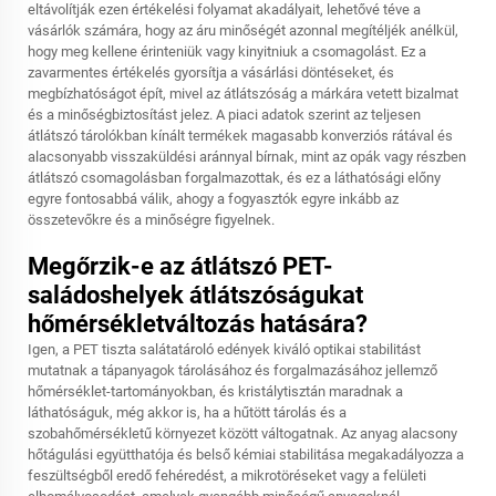
eltávolítják ezen értékelési folyamat akadályait, lehetővé téve a
vásárlók számára, hogy az áru minőségét azonnal megítéljék anélkül,
hogy meg kellene érinteniük vagy kinyitniuk a csomagolást. Ez a
zavarmentes értékelés gyorsítja a vásárlási döntéseket, és
megbízhatóságot épít, mivel az átlátszóság a márkára vetett bizalmat
és a minőségbiztosítást jelez. A piaci adatok szerint az teljesen
átlátszó tárolókban kínált termékek magasabb konverziós rátával és
alacsonyabb visszaküldési aránnyal bírnak, mint az opák vagy részben
átlátszó csomagolásban forgalmazottak, és ez a láthatósági előny
egyre fontosabbá válik, ahogy a fogyasztók egyre inkább az
összetevőkre és a minőségre figyelnek.
Megőrzik-e az átlátszó PET-
saládoshelyek átlátszóságukat
hőmérsékletváltozás hatására?
Igen, a PET tiszta salátatároló edények kiváló optikai stabilitást
mutatnak a tápanyagok tárolásához és forgalmazásához jellemző
hőmérséklet-tartományokban, és kristálytisztán maradnak a
láthatóságuk, még akkor is, ha a hűtött tárolás és a
szobahőmérsékletű környezet között váltogatnak. Az anyag alacsony
hőtágulási együtthatója és belső kémiai stabilitása megakadályozza a
feszültségből eredő fehéredést, a mikrotöréseket vagy a felületi