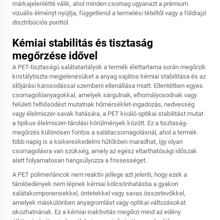
márkajelenlétté válik, ahol minden csomag ugyanazt a prémium
vizuális élményt nyújtja, függetlenül a termelési tételtől vagy a földrajzi
disztribúciós ponttól.
Kémiai stabilitás és tisztaság
megőrzése idővel
A PET-tisztaságú salátatartályok a termék élettartama során megőrzik
kristálytiszta megjelenésüket a anyag sajátos kémiai stabilitása és az
időjárási károsodással szembeni ellenállása miatt. Ellentétben egyes
csomagolóanyagokkal, amelyek sárgulnak, elhomályosodnak vagy
felületi felhősödést mutatnak hőmérséklet-ingadozás, nedvesség
vagy élelmiszer-savak hatására, a PET kiváló optikai stabilitást mutat
a tipikus élelmiszer-tárolási körülmények között. Ez a tisztaság-
megőrzés különösen fontos a salátacsomagolásnál, ahol a termék
több napig is a kiskereskedelmi hűtőkben maradhat, így olyan
csomagolásra van szükség, amely az egész eltarthatósági időszak
alatt folyamatosan hangsúlyozza a frissességet.
A PET polimerláncok nem reaktív jellege azt jelenti, hogy ezek a
tárolóedények nem lépnek kémiai kölcsönhatásba a gyakori
salátakomponensekkel, öntetekkel vagy savas összetevőkkel,
amelyek máskülönben anyagromlást vagy optikai változásokat
okozhatnának. Ez a kémiai inaktivitás megőrzi mind az edény