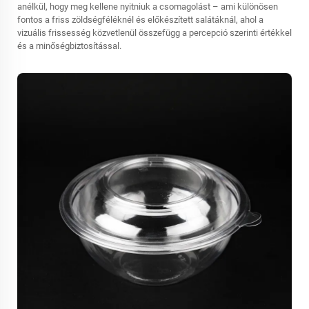
anélkül, hogy meg kellene nyitniuk a csomagolást – ami különösen
fontos a friss zöldségféléknél és előkészített salátáknál, ahol a
vizuális frissesség közvetlenül összefügg a percepció szerinti értékkel
és a minőségbiztosítással.