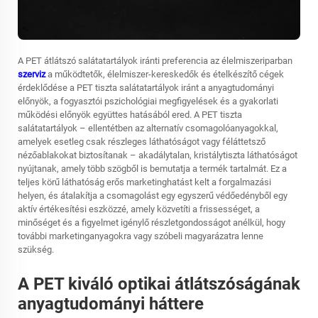
A PET átlátszó salátatartályok iránti preferencia az élelmiszeriparban
szerviz
a működtetők, élelmiszer-kereskedők és ételkészítő cégek
érdeklődése a PET tiszta salátatartályok iránt a anyagtudományi
előnyök, a fogyasztói pszichológiai megfigyelések és a gyakorlati
működési előnyök együttes hatásából ered. A PET tiszta
salátatartályok – ellentétben az alternatív csomagolóanyagokkal,
amelyek esetleg csak részleges láthatóságot vagy féláttetsző
nézőablakokat biztosítanak – akadálytalan, kristálytiszta láthatóságot
nyújtanak, amely több szögből is bemutatja a termék tartalmát. Ez a
teljes körű láthatóság erős marketinghatást kelt a forgalmazási
helyen, és átalakítja a csomagolást egy egyszerű védőedényből egy
aktív értékesítési eszközzé, amely közvetíti a frissességet, a
minőséget és a figyelmet igénylő részletgondosságot anélkül, hogy
további marketinganyagokra vagy szóbeli magyarázatra lenne
szükség.
A PET kiváló optikai átlátszóságának
anyagtudományi háttere