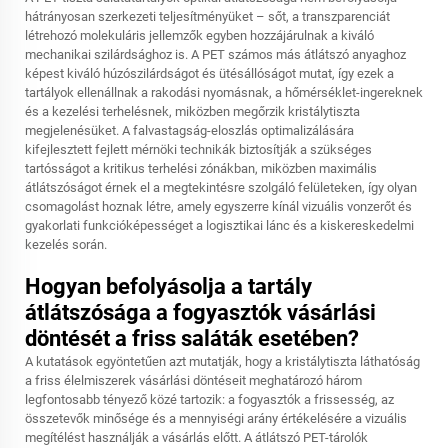
hátrányosan szerkezeti teljesítményüket – sőt, a transzparenciát
létrehozó molekuláris jellemzők egyben hozzájárulnak a kiváló
mechanikai szilárdsághoz is. A PET számos más átlátszó anyaghoz
képest kiváló húzószilárdságot és ütésállóságot mutat, így ezek a
tartályok ellenállnak a rakodási nyomásnak, a hőmérséklet-ingereknek
és a kezelési terhelésnek, miközben megőrzik kristálytiszta
megjelenésüket. A falvastagság-eloszlás optimalizálására
kifejlesztett fejlett mérnöki technikák biztosítják a szükséges
tartósságot a kritikus terhelési zónákban, miközben maximális
átlátszóságot érnek el a megtekintésre szolgáló felületeken, így olyan
csomagolást hoznak létre, amely egyszerre kínál vizuális vonzerőt és
gyakorlati funkcióképességet a logisztikai lánc és a kiskereskedelmi
kezelés során.
Hogyan befolyásolja a tartály
átlátszósága a fogyasztók vásárlási
döntését a friss saláták esetében?
A kutatások egyöntetűen azt mutatják, hogy a kristálytiszta láthatóság
a friss élelmiszerek vásárlási döntéseit meghatározó három
legfontosabb tényező közé tartozik: a fogyasztók a frissesség, az
összetevők minősége és a mennyiségi arány értékelésére a vizuális
megítélést használják a vásárlás előtt. A átlátszó PET-tárolók