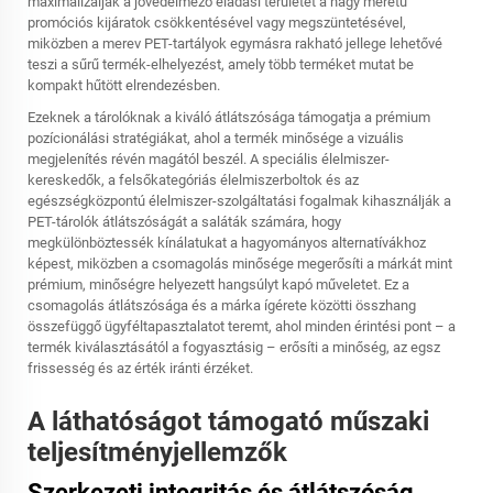
maximalizálják a jövedelmező eladási területet a nagy méretű
promóciós kijáratok csökkentésével vagy megszüntetésével,
miközben a merev PET-tartályok egymásra rakható jellege lehetővé
teszi a sűrű termék-elhelyezést, amely több terméket mutat be
kompakt hűtött elrendezésben.
Ezeknek a tárolóknak a kiváló átlátszósága támogatja a prémium
pozícionálási stratégiákat, ahol a termék minősége a vizuális
megjelenítés révén magától beszél. A speciális élelmiszer-
kereskedők, a felsőkategóriás élelmiszerboltok és az
egészségközpontú élelmiszer-szolgáltatási fogalmak kihasználják a
PET-tárolók átlátszóságát a saláták számára, hogy
megkülönböztessék kínálatukat a hagyományos alternatívákhoz
képest, miközben a csomagolás minősége megerősíti a márkát mint
prémium, minőségre helyezett hangsúlyt kapó műveletet. Ez a
csomagolás átlátszósága és a márka ígérete közötti összhang
összefüggő ügyféltapasztalatot teremt, ahol minden érintési pont – a
termék kiválasztásától a fogyasztásig – erősíti a minőség, az egsz
frissesség és az érték iránti érzéket.
A láthatóságot támogató műszaki
teljesítményjellemzők
Szerkezeti integritás és átlátszóság