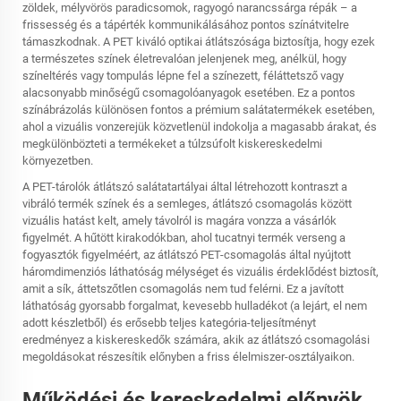
zöldek, mélyvörös paradicsomok, ragyogó narancssárga répák – a
frissesség és a tápérték kommunikálásához pontos színátvitelre
támaszkodnak. A PET kiváló optikai átlátszósága biztosítja, hogy ezek
a természetes színek életrevalóan jelenjenek meg, anélkül, hogy
színeltérés vagy tompulás lépne fel a színezett, féláttetsző vagy
alacsonyabb minőségű csomagolóanyagok esetében. Ez a pontos
színábrázolás különösen fontos a prémium salátatermékek esetében,
ahol a vizuális vonzerejük közvetlenül indokolja a magasabb árakat, és
megkülönbözteti a termékeket a túlzsúfolt kiskereskedelmi
környezetben.
A PET-tárolók átlátszó salátatartályai által létrehozott kontraszt a
vibráló termék színek és a semleges, átlátszó csomagolás között
vizuális hatást kelt, amely távolról is magára vonzza a vásárlók
figyelmét. A hűtött kirakodókban, ahol tucatnyi termék verseng a
fogyasztók figyelméért, az átlátszó PET-csomagolás által nyújtott
háromdimenziós láthatóság mélységet és vizuális érdeklődést biztosít,
amit a sík, áttetszőtlen csomagolás nem tud felérni. Ez a javított
láthatóság gyorsabb forgalmat, kevesebb hulladékot (a lejárt, el nem
adott készletből) és erősebb teljes kategória-teljesítményt
eredményez a kiskereskedők számára, akik az átlátszó csomagolási
megoldásokat részesítik előnyben a friss élelmiszer-osztályaikon.
Működési és kereskedelmi előnyök