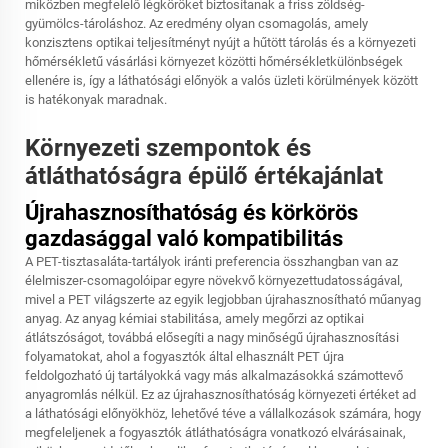
miközben megfelelő légköröket biztosítanak a friss zöldség-
gyümölcs-tároláshoz. Az eredmény olyan csomagolás, amely
konzisztens optikai teljesítményt nyújt a hűtött tárolás és a környezeti
hőmérsékletű vásárlási környezet közötti hőmérsékletkülönbségek
ellenére is, így a láthatósági előnyök a valós üzleti körülmények között
is hatékonyak maradnak.
Környezeti szempontok és
átláthatóságra épülő értékajánlat
Újrahasznosíthatóság és körkörös
gazdasággal való kompatibilitás
A PET-tisztasaláta-tartályok iránti preferencia összhangban van az
élelmiszer-csomagolóipar egyre növekvő környezettudatosságával,
mivel a PET világszerte az egyik legjobban újrahasznosítható műanyag
anyag. Az anyag kémiai stabilitása, amely megőrzi az optikai
átlátszóságot, továbbá elősegíti a nagy minőségű újrahasznosítási
folyamatokat, ahol a fogyasztók által elhasznált PET újra
feldolgozható új tartályokká vagy más alkalmazásokká számottevő
anyagromlás nélkül. Ez az újrahasznosíthatóság környezeti értéket ad
a láthatósági előnyökhöz, lehetővé téve a vállalkozások számára, hogy
megfeleljenek a fogyasztók átláthatóságra vonatkozó elvárásainak,