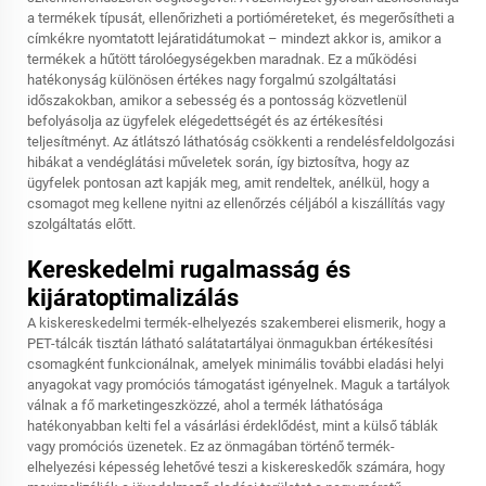
a termékek típusát, ellenőrizheti a portióméreteket, és megerősítheti a
címkékre nyomtatott lejáratidátumokat – mindezt akkor is, amikor a
termékek a hűtött tárolóegységekben maradnak. Ez a működési
hatékonyság különösen értékes nagy forgalmú szolgáltatási
időszakokban, amikor a sebesség és a pontosság közvetlenül
befolyásolja az ügyfelek elégedettségét és az értékesítési
teljesítményt. Az átlátszó láthatóság csökkenti a rendelésfeldolgozási
hibákat a vendéglátási műveletek során, így biztosítva, hogy az
ügyfelek pontosan azt kapják meg, amit rendeltek, anélkül, hogy a
csomagot meg kellene nyitni az ellenőrzés céljából a kiszállítás vagy
szolgáltatás előtt.
Kereskedelmi rugalmasság és
kijáratoptimalizálás
A kiskereskedelmi termék-elhelyezés szakemberei elismerik, hogy a
PET-tálcák tisztán látható salátatartályai önmagukban értékesítési
csomagként funkcionálnak, amelyek minimális további eladási helyi
anyagokat vagy promóciós támogatást igényelnek. Maguk a tartályok
válnak a fő marketingeszközzé, ahol a termék láthatósága
hatékonyabban kelti fel a vásárlási érdeklődést, mint a külső táblák
vagy promóciós üzenetek. Ez az önmagában történő termék-
elhelyezési képesség lehetővé teszi a kiskereskedők számára, hogy