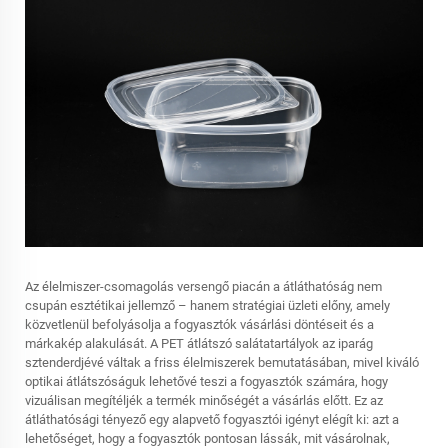
Az élelmiszer-csomagolás versengő piacán a átláthatóság nem
csupán esztétikai jellemző – hanem stratégiai üzleti előny, amely
közvetlenül befolyásolja a fogyasztók vásárlási döntéseit és a
márkakép alakulását. A PET átlátszó salátatartályok az iparág
sztenderdjévé váltak a friss élelmiszerek bemutatásában, mivel kiváló
optikai átlátszóságuk lehetővé teszi a fogyasztók számára, hogy
vizuálisan megítéljék a termék minőségét a vásárlás előtt. Ez az
átláthatósági tényező egy alapvető fogyasztói igényt elégít ki: azt a
lehetőséget, hogy a fogyasztók pontosan lássák, mit vásárolnak,