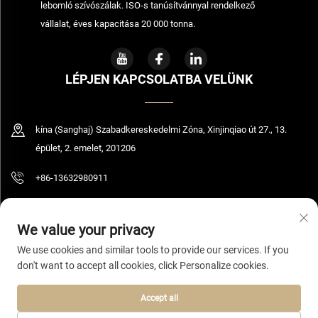
lebomló szívószálak. ISO-s tanúsítvánnyal rendelkező
vállalat, éves kapacitása 20 000 tonna.
LÉPJEN KAPCSOLATBA VELÜNK
kína (Sanghaj) Szabadkereskedelmi Zóna, Xinjinqiao út 27., 13.
épület, 2. emelet, 201206
+86-13632980911
[email protected]
We value your privacy
We use cookies and similar tools to provide our services. If you
don't want to accept all cookies, click Personalize cookies.
© 2026 Shanghai Bolooming Technology Co., Ltd. Minden jog fenntartva.
Adatvédelmi irányelvek
Accept all