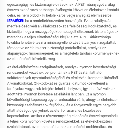
egészségügyi és biztonsági előírásoknak. A PET műanyagot a világ
összes szabályozó hatósága jóváhagyta közvetlen élelmiszer-kontakt
célra, és nem oldódik ki belőle káros vegyi anyag az élelmiszerbe
tERMÉKEK
ha a rendeltetésszerűen használják. Ez a szabályozási
megfelelőség védi a vállalkozásokat a felelősségi kockázatoktól, és
biztosítja, hogy a részegységekben adagolt étkezések biztonságosak
maradnak a teljes eltarthatósági idejük alatt. A PET átlátszósága
továbbá lehetővé teszi a minőség-ellenőrzést látványos vizsgálattal,
támogatva az élelmiszer-biztonsági protokollokat, amelyek az
alapanyagok frissességének és a megfelelő tárolási körülményeknek
az ellenőrzését követelik meg.
Az étel-előkészítési szolgáltatások, amelyek nyomon követhetőségi
rendszereket vezetnek be, profitálnak a PET tisztán látható
salátatartályok nyomtathatóságából és címkézési kompatibilitásából.
A vonalkódokat, QR-kódokat és gyártási dátumot közvetlenül a
tartályokra vagy azok tetejére lehet felhelyezni, így lehetővé válik az
adott tétel nyomon követése az ellátási láncban. Ez a nyomon
követhetőségi képesség egyre fontosabbá válik, ahogy az élelmiszer-
biztonsági szabályozások fejlődnek, és a fogyasztók egyre nagyobb
átláthatóságot igényelnek az étel forrásával és kezelésével
kapcsolatban. Amikor a részmennyiség-ellenőrzés összekapcsolódik
a teljes körű nyomon követési rendszerekkel, az étel-előkészítési
szolgáltatások gyorsan reagálhatnak a minőségi problémákra, és