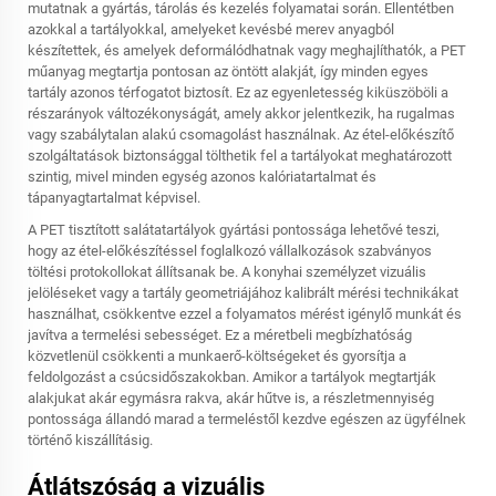
mutatnak a gyártás, tárolás és kezelés folyamatai során. Ellentétben
azokkal a tartályokkal, amelyeket kevésbé merev anyagból
készítettek, és amelyek deformálódhatnak vagy meghajlíthatók, a PET
műanyag megtartja pontosan az öntött alakját, így minden egyes
tartály azonos térfogatot biztosít. Ez az egyenletesség kiküszöböli a
részarányok változékonyságát, amely akkor jelentkezik, ha rugalmas
vagy szabálytalan alakú csomagolást használnak. Az étel-előkészítő
szolgáltatások biztonsággal tölthetik fel a tartályokat meghatározott
szintig, mivel minden egység azonos kalóriatartalmat és
tápanyagtartalmat képvisel.
A PET tisztított salátatartályok gyártási pontossága lehetővé teszi,
hogy az étel-előkészítéssel foglalkozó vállalkozások szabványos
töltési protokollokat állítsanak be. A konyhai személyzet vizuális
jelöléseket vagy a tartály geometriájához kalibrált mérési technikákat
használhat, csökkentve ezzel a folyamatos mérést igénylő munkát és
javítva a termelési sebességet. Ez a méretbeli megbízhatóság
közvetlenül csökkenti a munkaerő-költségeket és gyorsítja a
feldolgozást a csúcsidőszakokban. Amikor a tartályok megtartják
alakjukat akár egymásra rakva, akár hűtve is, a részletmennyiség
pontossága állandó marad a termeléstől kezdve egészen az ügyfélnek
történő kiszállításig.
Átlátszóság a vizuális