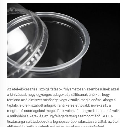
Az étel-előkészítési szolgáltatások folyamatosan szembesülnek azzal
a kihívással, hogy egységes adagokat szállítsanak anélkül, hogy
romlana az élelmiszer minősége vagy vizuális megjelenése. Ahogy a
tápláló, előre kiszabott adagok iránti kereslet tovább növekszik, a
megfelelő csomagolási megoldás kiválasztása egyre fontosabbá válik
a működési sikerek és az ügyfélégedettség szempontjából. A PET-
tisztasárga salátadobozok a legnépszerűbb választássá váltak az étel-
előkészítési vállalkozások számára, mivel ezek segítségével