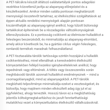
A PET-tálcákra készült átlátszó salátatartályok pontos adagolási
vezérlése közvetlenül javítja az alapanyag-előrejelzést és a
készletkezelést. Amikor minden saláta pontosan meghatározott
mennyiségű összetevőt tartalmaz, az ételkészítési szolgáltatások az
éppen aktuális rendelési mennyiségek alapján pontosan
kiszámíthatják az alapanyag-igényt anélkül, hogy túlzott biztonsági
tartalékokat építenének be a részadagolás változékonyságának
ellensúlyozására. Ez a pontosság csökkenti az élelmiszer-hulladékot a
felesleges beszerzésből, és minimalizálja az alapanyag-elromlást,
amely akkor következik be, ha a gyártási ciklus végén felesleges,
romlandó termékek maradnak felhasználatlanul.
A PET-tisztasaláta-tárolók tartóssága szintén hozzájárul a hulladék
csökkentéséhez, mivel ellenállnak a kereskedelmi ételkészítő
környezetekben fellépő kezelési igénybevételeknek anélkül, hogy
repednének vagy eltörnének. A töltés vagy összeszerelés során
meghibásodó tárolók azonnali hulladékot eredményeznek – mind a
csomagolóanyagból, mind az alapanyagokból. A PET-tárolók
megbízható teljesítménye minimalizálja ezeket a veszteségeket, és
biztosítja, hogy majdnem minden elkészített adag úgy jut el az
ügyfelekhez, ahogy tervezték. Hosszú távon ez a megbízhatóság
jelentős költségmegtakarításhoz és javult fenntarthatósági
mutatókhoz vezet a környezettudatos ételkészítő vállalkozásoknál.