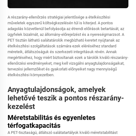
A részarány-ellenőrzés stratégiai jelentősége a ételkészítési
műveletek egyszerű költségkezelésén túl is kiterjed. A pontos
adagolás közvetlenül befolyásolja az étrendi előírások betartását, az
ügyfelek bizalmát, az állomány-előrejelzést és a nyereségmarzsot. A
PET tisztán látható salátatárolók megbízható keretet nyújtanak az
ételkészítési szolgáltatások számára ezek eléréséhez standard
méreteik, átlátszóságuk és szerkezeti integritásuk révén. Annak
megértéséhez, hogy miért biztosítanak ezek a tárolók kiváló részarány-
ellenőrzési eredményeket, meg kell vizsgálni anyagtulajdonságaikat,
tervezési jellemzőiket és gyakorlati előnyeiket nagy mennyiségű
ételkészítési környezetben.
Anyagtulajdonságok, amelyek
lehetővé teszik a pontos részarány-
kezelést
Méretstabilitás és egyenletes
térfogatkapacitás
A PET-tisztaságú, átlátszó salátatartályok kiváló méretstabilitást