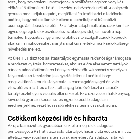
teszi, hogy zavartalanul mozogjanak a szállítószalagokon vagy kézi
előkészítő állomások között, kezelési nehézségek nélkül. A dolgozók
gyorsan meg tudják ragadni, megtölteni és továbbadni a tartályokat
anélkül, hogy módosítaniuk kellene a technikájukat különböző
csomagolási típusok esetén. Ez a folyamatoptimalizálás csökkenti az
egyes egységek előkészítéséhez szükséges időt, és növeli a napi
termelési kapacitást, így a menü-előkészítő szolgáltatások képesek
skálázni a működésüket aránytalanul kis mértékű munkaerő-költség-
növekedés mellett.
Az üres PET tisztított salátatartályok egymásra rakhatósága támogatja
a rendezett gyártási környezeteket, ahol az előre elhelyezett tartályok
minden adagolóállomáson könnyen elérhetők. A konyhai személyzet
folyamatosan fenntarthatja a gyártási ritmust anélkül, hogy
megszakítaná a munkafolyamatot a csomagolóanyagokért való
visszatérés miatt, és a tisztított anyag lehetővé teszi a maradék
tartálykészlet gyors vizuális ellenőrzését. Ez a szervezési hatékonyság
kevesebb gyártási késéshez és egyenletesebb adagolási
eredményekhez vezet hosszabb előkészítési műszakok során.
Csökkent képzési idő és hibaráta
Az új alkalmazottak gyorsabban érik el a megfelelő adagolási
pontosságot a PET átlátszó salátatartályok használata esetén, mint az
áttetsző vagy rugalmas alternatívák esetében. Az átlátszó tartályok