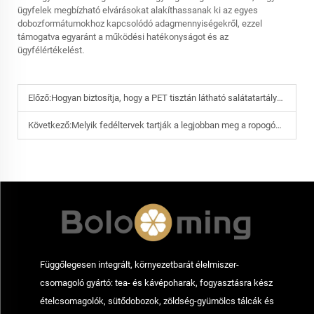
ügyfelek megbízható elvárásokat alakíthassanak ki az egyes
dobozformátumokhoz kapcsolódó adagmennyiségekről, ezzel
támogatva egyaránt a működési hatékonyságot és az
ügyfélértékelést.
Előző:
Hogyan biztosítja, hogy a PET tisztán látható salátatartályok továbbra is átlátszók maradjanak, elkerülve a felhősödést?
Következő:
Melyik fedéltervek tartják a legjobban meg a ropogós állagot a PET tisztán látható salátatároló edényekben?
Függőlegesen integrált, környezetbarát élelmiszer-
csomagoló gyártó: tea- és kávépoharak, fogyasztásra kész
ételcsomagolók, sütődobozok, zöldség-gyümölcs tálcák és