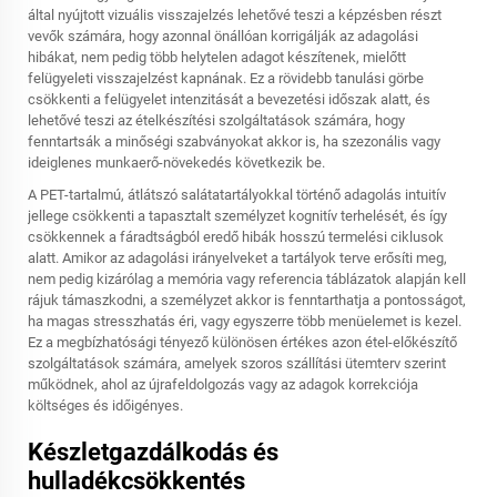
által nyújtott vizuális visszajelzés lehetővé teszi a képzésben részt
vevők számára, hogy azonnal önállóan korrigálják az adagolási
hibákat, nem pedig több helytelen adagot készítenek, mielőtt
felügyeleti visszajelzést kapnának. Ez a rövidebb tanulási görbe
csökkenti a felügyelet intenzitását a bevezetési időszak alatt, és
lehetővé teszi az ételkészítési szolgáltatások számára, hogy
fenntartsák a minőségi szabványokat akkor is, ha szezonális vagy
ideiglenes munkaerő-növekedés következik be.
A PET-tartalmú, átlátszó salátatartályokkal történő adagolás intuitív
jellege csökkenti a tapasztalt személyzet kognitív terhelését, és így
csökkennek a fáradtságból eredő hibák hosszú termelési ciklusok
alatt. Amikor az adagolási irányelveket a tartályok terve erősíti meg,
nem pedig kizárólag a memória vagy referencia táblázatok alapján kell
rájuk támaszkodni, a személyzet akkor is fenntarthatja a pontosságot,
ha magas stresszhatás éri, vagy egyszerre több menüelemet is kezel.
Ez a megbízhatósági tényező különösen értékes azon étel-előkészítő
szolgáltatások számára, amelyek szoros szállítási ütemterv szerint
működnek, ahol az újrafeldolgozás vagy az adagok korrekciója
költséges és időigényes.
Készletgazdálkodás és
hulladékcsökkentés