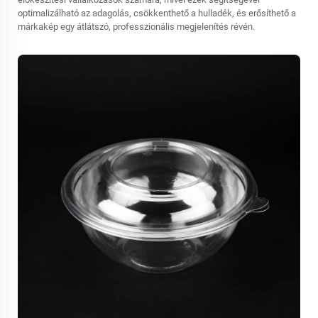
optimalizálható az adagolás, csökkenthető a hulladék, és erősíthető a
márkakép egy átlátszó, professzionális megjelenítés révén.