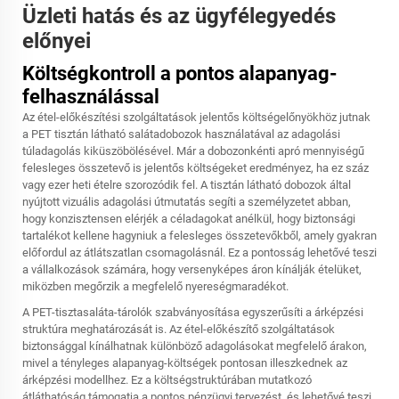
Üzleti hatás és az ügyfélegyedés
előnyei
Költségkontroll a pontos alapanyag-
felhasználással
Az étel-előkészítési szolgáltatások jelentős költségelőnyökhöz jutnak
a PET tisztán látható salátadobozok használatával az adagolási
túladagolás kiküszöbölésével. Már a dobozonkénti apró mennyiségű
felesleges összetevő is jelentős költségeket eredményez, ha ez száz
vagy ezer heti ételre szorozódik fel. A tisztán látható dobozok által
nyújtott vizuális adagolási útmutatás segíti a személyzetet abban,
hogy konzisztensen elérjék a céladagokat anélkül, hogy biztonsági
tartalékot kellene hagyniuk a felesleges összetevőkből, amely gyakran
előfordul az átlátszatlan csomagolásnál. Ez a pontosság lehetővé teszi
a vállalkozások számára, hogy versenyképes áron kínálják ételüket,
miközben megőrzik a megfelelő nyereségmaradékot.
A PET-tisztasaláta-tárolók szabványosítása egyszerűsíti a árképzési
struktúra meghatározását is. Az étel-előkészítő szolgáltatások
biztonsággal kínálhatnak különböző adagolásokat megfelelő árakon,
mivel a tényleges alapanyag-költségek pontosan illeszkednek az
árképzési modellhez. Ez a költségstruktúrában mutatkozó
átláthatóság támogatja a pontos pénzügyi tervezést, és lehetővé teszi