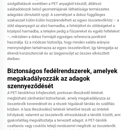
szolgáltatások esetében a PET anyagból készült, átlátszó
salátadobozok belső geometriájának láthatósága természetes
adagolási útmutatót nyújt. A személyzet a doboz függőleges
szakaszait külön-külön hozzárendelheti az egyes összetevőkhöz – a
zöld alapanyagot az alsó harmadba, a fehérjéket és zöldségeket a
középső harmadba, a tetejére pedig a fűszereket és egyéb feltéteket
–, miközben a doboz formáját egységes referencia pontként
használja. Ez a módszer biztosítja, hogy minden saláta arányos
mennyiségben tartalmazza az egyes összetevőket, így támogatja az
étrendi konzisztenciát és az ízegyensúlyt az összes elkészített
ételben.
Biztonságos fedélrendszerek, amelyek
megakadályozzák az adagok
szennyeződését
A PET-tárolókhoz kifejlesztett, pontosan illeszkedő tetekek
megbízható záróhatást biztosítanak, amely megakadályozza az
összetevők keveredését és a részek hígulását tárolás és szállítás
közben. A laza illeszkedésű tetekek lehetővé teszik az öntetek
kifolyását, valamint az összetevők elmozdulását a tárolók között, ami
gyakorlatilag megváltoztatja a tervezett adagot. A PET-tárolók
csattanós vagy csuklós tetejű rendszerrel megőrzik az összetevők