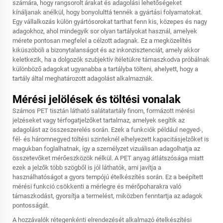
számára, hogy rangsorolt árakat és adagolási lehetőségeket
kínáljanak anélkül, hogy bonyolulttá tennék a gyártási folyamatokat.
Egy vállalkozás külön gyártósorokat tarthat fenn kis, közepes és nagy
adagokhoz, ahol mindegyik sor olyan tartályokat használ, amelyek
mérete pontosan megfelel a célzott adagnak. Ez a megközelítés
kiküszöböli a bizonytalanságot és az inkonzisztenciát, amely akkor
keletkezik, ha a dolgozók szubjektív ítéletükre támaszkodva próbálnak
különböző adagokat ugyanabba a tartályba tölteni, ahelyett, hogy a
tartály által meghatározott adagolást alkalmaznák.
Mérési jelölések és töltési vonalak
Számos PET tisztán látható salátatartály finom, formázott mérési
jelzéseket vagy térfogatjelzőket tartalmaz, amelyek segítik az
adagolást az összeszerelés során. Ezek a funkciók például negyed-,
fél- és háromnegyed töltési szinteknél elhelyezett kapacitásjelzőket is
magukban foglalhatnak, így a személyzet vizuálisan adagolhatja az
összetevőket mérőeszközök nélkül. A PET anyag átlátszósága miatt
ezek a jelzők több szögből is jól láthatók, ami javítja a
használhatóságot a gyors tempójú ételkészítés során. Ez a beépített
mérési funkció csökkenti a mérlegre és mérőpoharakra való
támaszkodást, gyorsítja a termelést, miközben fenntartja az adagok
pontosságát.
A hozzávalók rétegenkénti elrendezését alkalmazó ételkészítési