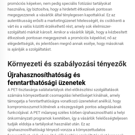
promóciós képeken, nem pedig speciális fotózási tartályokat
használva, így biztosítva, hogy a hirdetett étkezések pontosan
megegyezzenek a vásárlók által ténylegesen kapottakkal. Ez az
autentikusság erősíti a marketingüzenet hitelességét, és csökkenti a
várt és a valós közötti érzékelhető rést, amely sok élelmiszer-
szolgáltató márkát károsít. Amikor a vásárlók látják, hogy a kézbesített
étkezések pontosan megegyeznek a promóciós képekkel, nő az
elégedettségük, és jelentősen megnő annak esélye, hogy másoknak
is ajánlják a szolgáltatást.
Környezeti és szabályozási tényezők
Újrahasznosíthatóság és
fenntarthatósági üzenetek
A PET-tisztasárga salátatartályok étel-előkészítési szolgáltatások
számára környezetbarát csomagolási lehetőséget kínálnak, amely
támogatja a fenntarthatóságra vonatkozó üzeneteket anélkül, hogy
kompromisszumot kötnének a részegységek pontos adagolásának
funkciójával. A PET műanyag széles körben újrahasznosítható a helyi
önkormányzati programok keretében, így a vásárlók felelősségteljesen
tudják eldobja a tartályokat használat után. Ez az
újrahasznosíthatósági tényező vonzza a környezettudatos