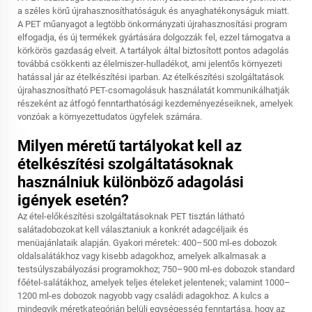
a széles körű újrahasznosíthatóságuk és anyaghatékonyságuk miatt.
A PET műanyagot a legtöbb önkormányzati újrahasznosítási program
elfogadja, és új termékek gyártására dolgozzák fel, ezzel támogatva a
körkörös gazdaság elveit. A tartályok által biztosított pontos adagolás
továbbá csökkenti az élelmiszer-hulladékot, ami jelentős környezeti
hatással jár az ételkészítési iparban. Az ételkészítési szolgáltatások
újrahasznosítható PET-csomagolásuk használatát kommunikálhatják
részeként az átfogó fenntarthatósági kezdeményezéseiknek, amelyek
vonzóak a környezettudatos ügyfelek számára.
Milyen méretű tartályokat kell az
ételkészítési szolgáltatásoknak
használniuk különböző adagolási
igények esetén?
Az étel-előkészítési szolgáltatásoknak PET tisztán látható
salátadobozokat kell választaniuk a konkrét adagcéljaik és
menüajánlataik alapján. Gyakori méretek: 400–500 ml-es dobozok
oldalsalátákhoz vagy kisebb adagokhoz, amelyek alkalmasak a
testsúlyszabályozási programokhoz; 750–900 ml-es dobozok standard
főétel-salátákhoz, amelyek teljes ételeket jelentenek; valamint 1000–
1200 ml-es dobozok nagyobb vagy családi adagokhoz. A kulcs a
mindegyik méretkategórián belüli egységesség fenntartása, hogy az