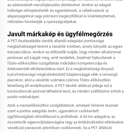
az adatvezérelt menüfejlesztési döntéseket. Amikor az adagok
költségei előrejelezhetők és egyenletesek, a vállalkozások új
alapanyagokkal vagy prémium kiegészítőkkel is kísérletezhetnek,
miközben fenntartják a nyereségcéljaikat.
Javult márkakép és ügyfélmegőrzés
A PET-tisztasaládás-tárolók állandó adagolási pontossága
megbízhatóságot teremt a vásárlók körében, amely túlnyúlik az egyes
tranzakciókon. Amikor az előfizetők tudják, hogy minden alkalommal
pontosan azt kapják meg, amit rendeltek, bizalmat fejlesztenek a
főzés-előkészítési szolgáltatás működési kompetenciája és
értékorientált elköteleződése iránt. Ez a megbízhatósági tényező
kulcsfontosságú megkülönböztető tulajdonsággá válik a versengő
piacokon, ahol a vásárlók számára számos főzés-előkészítési
lehetőség áll rendelkezésre. A PET-tárolók átlátszó jellege ezt a
konzisztenciát azonnal láthatóvá teszi, és minden szállításkor erősíti a
pozitív márkaképet.
Azok a menüelőkészítési szolgáltatások, amelyek hírnévre tesznek
szert a pontos adagolás terén, ugyanakkor csökkentett
ügyfélszolgálati ráfordítással is profitálnak. A túl kis adagokra, az
összetevők egyensúlytalanságára vagy az értékérzékelési eltérésekre
vonatkozó panaszok jelentősen csökkennek, ha a PET átlátszó