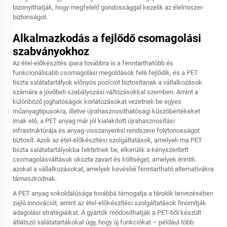
bizonyíthatják, hogy megfelelő gondossággal kezelik az élelmiszer-
biztonságot.
Alkalmazkodás a fejlődő csomagolási
szabványokhoz
Az étel-előkészítés ipara továbbra is a fenntarthatóbb és
funkcionálisabb csomagolási megoldások felé fejlődik, és a PET
tiszta salátatartályok előnyös pozíciót biztosítanak a vállalkozások
számára a jövőbeli szabályozási változásokkal szemben. Amint a
különböző joghatóságok korlátozásokat vezetnek be egyes
műanyagtípusokra, illetve újrahasznosíthatósági küszöbértékeket
írnak elő, a PET anyag már jól kialakított újrahasznosítási
infrastruktúrája és anyag-visszanyerési rendszere folytonosságot
biztosít. Azok az étel-előkészítési szolgáltatások, amelyek ma PET
tiszta salátatartályokba fektetnek be, elkerülik a kényszerített
csomagolásváltások okozta zavart és költséget, amelyek érintik
azokat a vállalkozásokat, amelyek kevésbé fenntartható alternatívákra
támaszkodnak.
A PET anyag sokoldalúsága továbbá támogatja a tárolók tervezésében
zajló innovációt, amint az étel-előkészítési szolgáltatások finomítják
adagolási stratégiáikat. A gyártók módosíthatják a PET-ből készült
átlátszó salátatartákokat úgy, hogy új funkciókat – például több