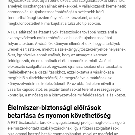
fogyasztókat, akik olyan étel-előkészítési szolgáltatásokat keresnek,
amelyek összhangban állnak értékeikkel. A vállalkozások kiemelhetik
csomagolásuk újrahasznosíthatóságát a szélesebb körű
fenntarthatósági kezdeményezéseik részeként, amellyel
megkülönböztethetik márkájukat a túlzsúfolt piacokon.
A PET átlátszó salátatartályok átlátszósága továbbá hozzájárul a
szennyeződések csökkentéséhez a hulladékújrahasznosítási
folyamatokban. A vásárlók könnyen ellenőrizhetik, hogy a tartályok
üresek és tiszták-e, mielőtt a szelektív gyűjtőszekrényekbe helyeznék
őket, így növelve annak esélyét, hogy az anyagot sikeresen
feldolgozzák, és ne utasítsák el ételmaradékok miatt. Az étel-
előkészítő szolgáltatások egyszerű újrahasznosítási utasításokat is
mellékelhetnek a kiszállításokhoz, ezzel oktatva a vásárlókat a
megfelelő hulladékkezelésről, és megerősítve a márkának az
környezetvédelmi elköteleződését. Ez az oktatási elem növeli a
vásárlói kapcsolatot, és pozitív társításokat teremt a részegységek
kontrollja, a minőség és a környezetvédelmi felelősségvállalás között.
Élelmiszer-biztonsági előírások
betartása és nyomon követhetőség
A PET-tisztasaláta-tárolók anyagbiztonsági profilja megfelel a szigorú
élelmiszer-kontakt szabályozásoknak, így a főzési szolgáltatások
bizalommal használhatják csomagolásukat, mivel az megfelel az