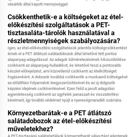
vásárlók által kapott mennyiséggel.
Csökkenthetik-e a költségeket az étel-
előkészítési szolgáltatások a PET-
tisztasaláta-tárolók használatával a
részletmennyiségek szabályozására?
Igen, az étel-előkészítési szolgáltatások jelentős költségcsökkentést
érnek el a PET átlátszó salátadobozok által lehetővé tett pontos
alapanyag-adagolással. Az adagok túlméretezésének kiküszöbölése
csökkenti az alapanyag-hulladékot, és lehetővé teszi a pontosabb
készlet-előrejelzést, ami közvetlenül csökkenti az ételköltséget
fogásenként. A dobozok továbbá csökkentik a munkaerő-költségeket
az előállítási folyamatok leegyszerűsítésével és az új dolgozók
képzési idejének csökkentésével. Ezen felül a javult adagolási
egyenletesség csökkenti az ügyfelek panaszait és visszatérítési
kérelmeit, így további védelmet nyújt a nyereségmaradék számára.
Környezetbarátak-e a PET átlátszó
salátadobozok az étel-előkészítési
műveletekhez?
A PET-tisztaságú salátatartályok környezetbarát választást jelentenek