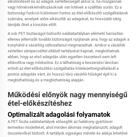
elkülönítését és az adagok sértetlenségét akkor is, ha mozgásnak
vagy hőmérsékletváltozásoknak van kitévek a szállítás során. Ez a
biztonsági funkció különösen fontos az étel-előkészítő szolgáltatások
számára, amelyek előre elkészítik az adagokat, és hosszabb ideig
tárolják őket a kiosztás előtt.
A sok PET tisztaságot biztosító salátatartályban elérhető hamisítás-
ellenes jellemzők további biztonságot nyújtanak arra, hogy az adagok a
konyhától a vásárlóig változatlanul megmaradnak. Amikor a vásárlók
sértetlen zárópecséttel ellátott tartályokat kapnak, megbízhatnak
abban, hogy az első adagolás után egyetlen összetevő sem lett
eltávolítva vagy módosítva. Ez a láthatóság a beszerzési láncban
erősíti az étel-előkészítési szolgáltatás kötelezettségvállalását a
pontos adagolás iránt, és hosszú távú vásárlói hűséget épít ki a
megbízhatóság és a megbízhatóság alapján.
Működési előnyök nagy mennyiségű
étel-előkészítéshez
Optimalizált adagolási folyamatok
A PET tiszta salátatartályok elősegítik az hatékony gyártósori
termelési modelleket, ahol minden állomás meghatározott, adagolt
összetevőket biztosít. A tartályok egységes mérete és alakja lehetővé