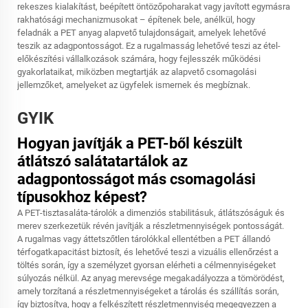
rekeszes kialakítást, beépített öntözőpoharakat vagy javított egymásra
rakhatósági mechanizmusokat – építenek bele, anélkül, hogy
feladnák a PET anyag alapvető tulajdonságait, amelyek lehetővé
teszik az adagpontosságot. Ez a rugalmasság lehetővé teszi az étel-
előkészítési vállalkozások számára, hogy fejlesszék működési
gyakorlataikat, miközben megtartják az alapvető csomagolási
jellemzőket, amelyeket az ügyfelek ismernek és megbíznak.
GYIK
Hogyan javítják a PET-ből készült
átlátszó salátatartálok az
adagpontosságot más csomagolási
típusokhoz képest?
A PET-tisztasaláta-tárolók a dimenziós stabilitásuk, átlátszóságuk és
merev szerkezetük révén javítják a részletmennyiségek pontosságát.
A rugalmas vagy áttetszőtlen tárolókkal ellentétben a PET állandó
térfogatkapacitást biztosít, és lehetővé teszi a vizuális ellenőrzést a
töltés során, így a személyzet gyorsan elérheti a célmennyiségeket
súlyozás nélkül. Az anyag merevsége megakadályozza a tömörödést,
amely torzítaná a részletmennyiségeket a tárolás és szállítás során,
így biztosítva, hogy a felkészített részletmennyiség megegyezzen a