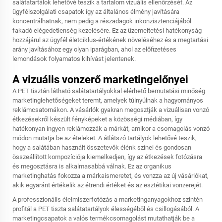
salátatartálok lehetővé teszik a tartalom vizuális ellenőrzését. Az
ügyfélszolgálati csapatok így az általános élmény javítására
koncentrálhatnak, nem pedig a részadagok inkonzisztenciájából
fakadó elégedetlenség kezelésére. Ez az üzemeltetési hatékonyság
hozzájárul az ügyfél életciklus-értékének növeléséhez és a megtartási
arány javításához egy olyan iparágban, ahol az előfizetéses
lemondások folyamatos kihívást jelentenek.
A vizuális vonzerő marketingelőnyei
A PET tisztán látható salátatartályokkal elérhető bemutatási minőség
marketinglehetőségeket teremt, amelyek túlnyúlnak a hagyományos
reklámcsatornákon. A vásárlók gyakran megosztják a vizuálisan vonzó
étkezésekről készült fényképeket a közösségi médiában, így
hatékonyan ingyen reklámozzák a márkát, amikor a csomagolás vonzó
módon mutatja be az ételeket. A átlátszó tartályok lehetővé teszik,
hogy a salátában használt összetevők élénk színei és gondosan
összeállított kompozíciója kiemelkedjen, így az étkezések fotózásra
és megosztásra is alkalmasabbá válnak. Ez az organikus
marketinghatás fokozza a márkaismeretet, és vonzza az új vásárlókat,
akik egyaránt értékelik az étrendi értéket és az esztétikai vonzerejét.
A professzionális élelmiszerfotózás a marketinganyagokhoz szintén
profitál a PET tiszta salátatartályok élességéből és csillogásából. A
marketingcsapatok a valós termékcsomagolást mutathatják be a