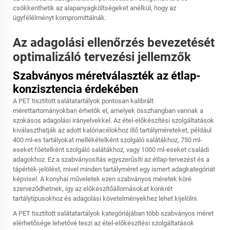
csökkenthetik az alapanyagköltségeket anélkül, hogy az
ügyfélélményt kompromittálnák.
Az adagolási ellenőrzés bevezetését
optimalizáló tervezési jellemzők
Szabványos méretválaszték az étlap-
konzisztencia érdekében
A PET tisztított salátatartályok pontosan kalibrált
mérettartományokban érhetők el, amelyek összhangban vannak a
szokásos adagolási irányelvekkel. Az étel-előkészítési szolgáltatások
kiválaszthatják az adott kalóriacélokhoz illő tartályméreteket, például
400 ml-es tartályokat mellékételként szolgáló salátákhoz, 750 ml-
eseket főételként szolgáló salátákhoz, vagy 1000 ml-eseket családi
adagokhoz. Ez a szabványosítás egyszerűsíti az étlap-tervezést és a
tápérték-jelölést, mivel minden tartályméret egy ismert adagkategóriát
képvisel. A konyhai műveletek ezen szabványos méretek köré
szerveződhetnek, így az előkészítőállomásokat konkrét
tartálytípusokhoz és adagolási követelményekhez lehet kijelölni.
A PET tisztított salátatartályok kategóriájában több szabványos méret
elérhetősége lehetővé teszi az étel-előkészítési szolgáltatások