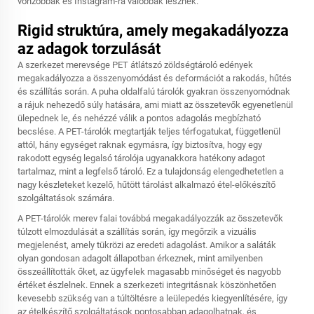
vonzóbbak és Instagram-ra valóbbak lesznek.
Rigid struktúra, amely megakadályozza
az adagok torzulását
A szerkezet merevsége
PET átlátszó zöldségtároló edények
megakadályozza a összenyomódást és deformációt a rakodás, hűtés
és szállítás során. A puha oldalfalú tárolók gyakran összenyomódnak
a rájuk nehezedő súly hatására, ami miatt az összetevők egyenetlenül
ülepednek le, és nehézzé válik a pontos adagolás megbízható
becslése. A PET-tárolók megtartják teljes térfogatukat, függetlenül
attól, hány egységet raknak egymásra, így biztosítva, hogy egy
rakodott egység legalsó tárolója ugyanakkora hatékony adagot
tartalmaz, mint a legfelső tároló. Ez a tulajdonság elengedhetetlen a
nagy készleteket kezelő, hűtött tárolást alkalmazó étel-előkészítő
szolgáltatások számára.
A PET-tárolók merev falai továbbá megakadályozzák az összetevők
túlzott elmozdulását a szállítás során, így megőrzik a vizuális
megjelenést, amely tükrözi az eredeti adagolást. Amikor a saláták
olyan gondosan adagolt állapotban érkeznek, mint amilyenben
összeállították őket, az ügyfelek magasabb minőséget és nagyobb
értéket észlelnek. Ennek a szerkezeti integritásnak köszönhetően
kevesebb szükség van a túltöltésre a leülepedés kiegyenlítésére, így
az ételkészítő szolgáltatások pontosabban adagolhatnak, és