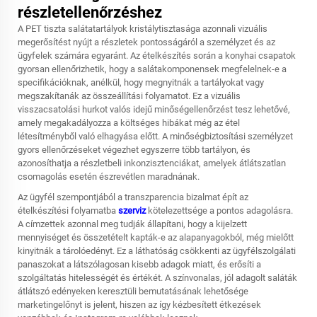
részletellenőrzéshez
A PET tiszta salátatartályok kristálytisztasága azonnali vizuális
megerősítést nyújt a részletek pontosságáról a személyzet és az
ügyfelek számára egyaránt. Az ételkészítés során a konyhai csapatok
gyorsan ellenőrizhetik, hogy a salátakomponensek megfelelnek-e a
specifikációknak, anélkül, hogy megnyitnák a tartályokat vagy
megszakítanák az összeállítási folyamatot. Ez a vizuális
visszacsatolási hurkot valós idejű minőségellenőrzést tesz lehetővé,
amely megakadályozza a költséges hibákat még az étel
létesítményből való elhagyása előtt. A minőségbiztosítási személyzet
gyors ellenőrzéseket végezhet egyszerre több tartályon, és
azonosíthatja a részletbeli inkonzisztenciákat, amelyek átlátszatlan
csomagolás esetén észrevétlen maradnának.
Az ügyfél szempontjából a transzparencia bizalmat épít az
ételkészítési folyamatba
szerviz
kötelezettsége a pontos adagolásra.
A címzettek azonnal meg tudják állapítani, hogy a kijelzett
mennyiséget és összetételt kapták-e az alapanyagokból, még mielőtt
kinyitnák a tárolóedényt. Ez a láthatóság csökkenti az ügyfélszolgálati
panaszokat a látszólagosan kisebb adagok miatt, és erősíti a
szolgáltatás hitelességét és értékét. A színvonalas, jól adagolt saláták
átlátszó edényeken keresztüli bemutatásának lehetősége
marketingelőnyt is jelent, hiszen az így kézbesített étkezések