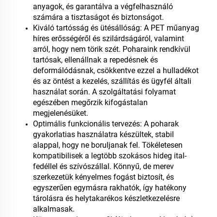
anyagok, és garantálva a végfelhasználó
számára a tisztaságot és biztonságot.
Kiváló tartósság és ütésállóság: A PET műanyag
híres erősségéről és szilárdságáról, valamint
arról, hogy nem törik szét. Poharaink rendkívül
tartósak, ellenállnak a repedésnek és
deformálódásnak, csökkentve ezzel a hulladékot
és az öntést a kezelés, szállítás és ügyfél általi
használat során. A szolgáltatási folyamat
egészében megőrzik kifogástalan
megjelenésüket.
Optimális funkcionális tervezés: A poharak
gyakorlatias használatra készültek, stabil
alappal, hogy ne boruljanak fel. Tökéletesen
kompatibilisek a legtöbb szokásos hideg ital-
fedéllel és szívószállal. Könnyű, de merev
szerkezetük kényelmes fogást biztosít, és
egyszerűen egymásra rakhatók, így hatékony
tárolásra és helytakarékos készletkezelésre
alkalmasak.