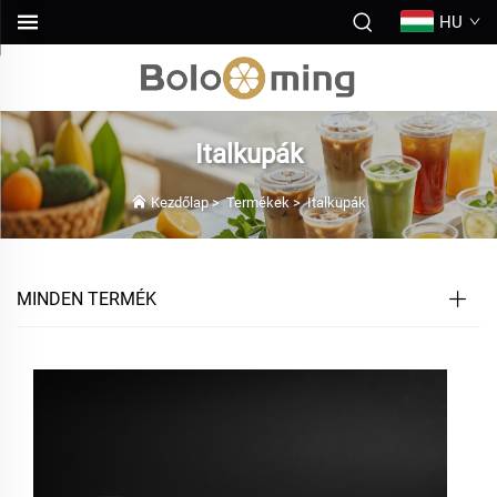
HU
Italkupák
Kezdőlap
>
Termékek
>
Italkupák
MINDEN TERMÉK