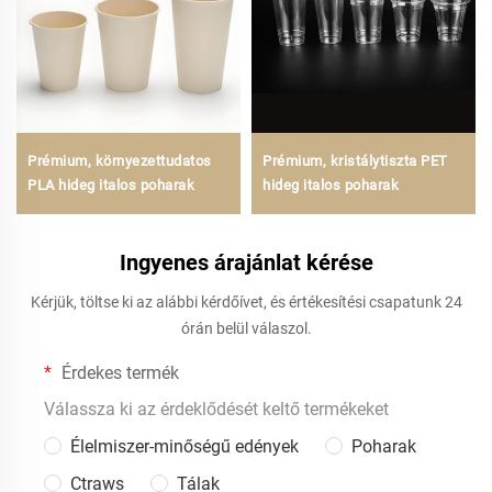
Prémium, környezettudatos
Prémium, kristálytiszta PET
PLA hideg italos poharak
hideg italos poharak
Ingyenes árajánlat kérése
Kérjük, töltse ki az alábbi kérdőívet, és értékesítési csapatunk 24
órán belül válaszol.
Érdekes termék
Válassza ki az érdeklődését keltő termékeket
Élelmiszer-minőségű edények
Poharak
Ctraws
Tálak