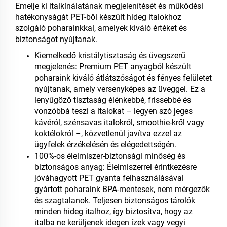
Emelje ki italkínálatának megjelenítését és működési
hatékonyságát PET-ből készült hideg italokhoz
szolgáló poharainkkal, amelyek kiváló értéket és
biztonságot nyújtanak.
Kiemelkedő kristálytisztaság és üvegszerű
megjelenés: Premium PET anyagból készült
poharaink kiváló átlátszóságot és fényes felületet
nyújtanak, amely versenyképes az üveggel. Ez a
lenyűgöző tisztaság élénkebbé, frissebbé és
vonzóbbá teszi a italokat – legyen szó jeges
kávéról, szénsavas italokról, smoothie-kről vagy
koktélokról –, közvetlenül javítva ezzel az
ügyfelek érzékelésén és elégedettségén.
100%-os élelmiszer-biztonsági minőség és
biztonságos anyag: Élelmiszerrel érintkezésre
jóváhagyott PET gyanta felhasználásával
gyártott poharaink BPA-mentesek, nem mérgezők
és szagtalanok. Teljesen biztonságos tárolók
minden hideg italhoz, így biztosítva, hogy az
italba ne kerüljenek idegen ízek vagy vegyi