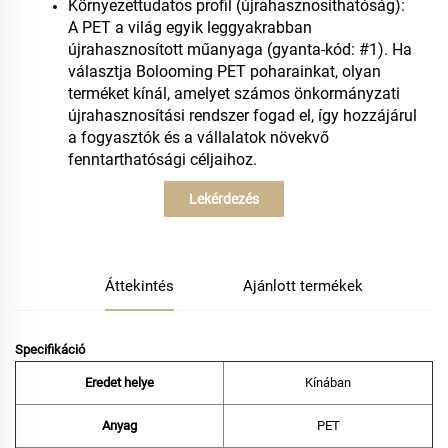
Környezettudatos profil (újrahasznosíthatóság):
A PET a világ egyik leggyakrabban
újrahasznosított műanyaga (gyanta-kód: #1). Ha
választja Bolooming PET poharainkat, olyan
terméket kínál, amelyet számos önkormányzati
újrahasznosítási rendszer fogad el, így hozzájárul
a fogyasztók és a vállalatok növekvő
fenntarthatósági céljaihoz.
Lekérdezés
Áttekintés
Ajánlott termékek
Specifikáció
Eredet helye
Kínában
Anyag
PET