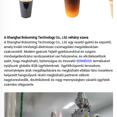
A Shanghai Bolooming Technology Co., Ltd. néhány szava
A Shanghai Bolooming Technology Co., Ltd. egy vezető gyártó és exportőr,
amely kiváló minőségű élelmiszer-csomagolási megoldásokban
szakosodott. Modern gyárunk fejlett gyártósorokkal és szigorú
minőségellenőrzési rendszerekkel van felszerelve, és elkötelezettünk
azért, hogy megbízható, biztonságos és innovatív
tERMÉKEK
termékeket
nyújtsunk globális B2B-ügyfeleinknek. Ügyfélközpontú tervezésre,
versenyképes árak megállapítására és megbízható ellátási lánc-kezelésre
helyezett hangsúlyunk révén megbízható partnerré váltunk
nagykereskedők, disztribútorok és nagy mennyiségben vásárló ügyfelek
számára világszerte.