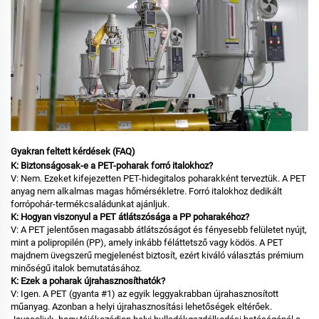
Gyakran feltett kérdések (FAQ)
K: Biztonságosak-e a PET-poharak forró italokhoz?
V: Nem. Ezeket kifejezetten PET-hidegitalos poharakként terveztük. A PET
anyag nem alkalmas magas hőmérsékletre. Forró italokhoz dedikált
forrópohár-termékcsaládunkat ajánljuk.
K: Hogyan viszonyul a PET átlátszósága a PP poharakéhoz?
V: A PET jelentősen magasabb átlátszóságot és fényesebb felületet nyújt,
mint a polipropilén (PP), amely inkább féláttetsző vagy ködös. A PET
majdnem üvegszerű megjelenést biztosít, ezért kiváló választás prémium
minőségű italok bemutatásához.
K: Ezek a poharak újrahasznosíthatók?
V: Igen. A PET (gyanta #1) az egyik leggyakrabban újrahasznosított
műanyag. Azonban a helyi újrahasznosítási lehetőségek eltérőek.