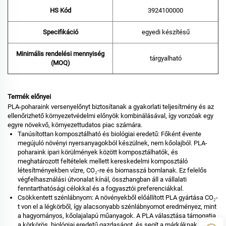
HS Kód
3924100000
Specifikáció
egyedi készítésű
Minimális rendelési mennyiség
tárgyalható
(MOQ)
Termék előnyei
PLA-poharaink versenyelőnyt biztosítanak a gyakorlati teljesítmény és az
ellenőrizhető környezetvédelmi előnyök kombinálásával, így vonzóak egy
egyre növekvő, környezettudatos piac számára.
Tanúsítottan komposztálható és biológiai eredetű: Főként évente
megújuló növényi nyersanyagokból készülnek, nem kőolajból. PLA-
poharaink ipari körülmények között komposztálhatók, és
meghatározott feltételek mellett kereskedelmi komposztáló
létesítményekben vízre, CO₂-re és biomasszá bomlanak. Ez felelős
végfelhasználási útvonalat kínál, összhangban áll a vállalati
fenntarthatósági célokkal és a fogyasztói preferenciákkal.
Csökkentett szénlábnyom: A növényekből előállított PLA gyártása CO₂-
t von el a légkörből, így alacsonyabb szénlábnyomot eredményez, mint
a hagyományos, kőolajalapú műanyagok. A PLA választása támogatja
a körkörös, biológiai eredetű gazdaságot, és segít a márkáknak