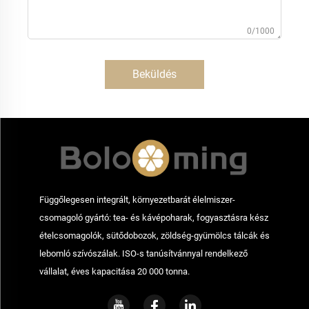
0/1000
Beküldés
Függőlegesen integrált, környezetbarát élelmiszer-
csomagoló gyártó: tea- és kávépoharak, fogyasztásra kész
ételcsomagolók, sütődobozok, zöldség-gyümölcs tálcák és
lebomló szívószálak. ISO-s tanúsítvánnyal rendelkező
vállalat, éves kapacitása 20 000 tonna.