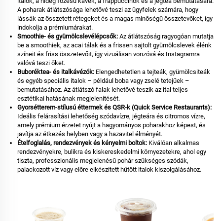
italok, a hideg főzésű kávék, a frappuccinók és a jégtea bemutatására.
A poharak átlátszósága lehetővé teszi az ügyfelek számára, hogy
lássák az összetett rétegeket és a magas minőségű összetevőket, így
indokolja a prémiumárakat.
Smoothie- és gyümölcslevélépcsők:
Az átlátszóság ragyogóan mutatja
be a smoothiek, az acai tálak és a frissen sajtolt gyümölcslevek élénk
színeit és friss összetevőit, így vizuálisan vonzóvá és Instagramra
valóvá teszi őket.
Buboréktea- és italkávézók:
Elengedhetetlen a tejteák, gyümölcsiteák
és egyéb speciális italok – például boba vagy zselé tetejűek –
bemutatásához. Az átlátszó falak lehetővé teszik az ital teljes
esztétikai hatásának megjelenítését.
Gyorsétterem-stílusú éttermek és QSR-k (Quick Service Restaurants):
Ideális felárasítási lehetőség szódavízre, jégteára és citromos vízre,
amely prémium érzetet nyújt a hagyományos poharakhoz képest, és
javítja az étkezés helyben vagy a hazavitel élményét.
Ételfoglalás, rendezvények és kényelmi boltok:
Kiválóan alkalmas
rendezvényekre, bulikra és kiskereskedelmi környezetekre, ahol egy
tiszta, professzionális megjelenésű pohár szükséges szódák,
palackozott víz vagy előre elkészített hűtött italok kiszolgálásához.