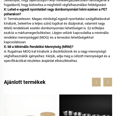
Javasoljuk, hogy tájékozódjon helyi hulladékgazdálkodási hatóságánál a
fogadásról, hogy biztosítsa a megfelelő végfelhasználási feldolgozást.
K: Lehet-e egyedi nyomtatást vagy dombornyomást kérni ezeken a PET
poharakon?
V: Természetesen. Magas minőségű egyedi nyomtatási szolgáltatásokat
kínálunk, beleértve a teljes színű logókat és dizájnokat, valamint nagy
tételű rendelések esetén dombornyomási lehetőséget is. Ez erőteljes
eszköz a márkamegerősítéshez. Lépjen velünk kapcsolatba a minimális
rendelési mennyiséggel (MOQ) és a tervezési lehetőségekkel
kapcsolatosan.
K: Mi a Minimális Rendelési Mennyiség (MRM)?
A: Rugalmas MOQ-kat kínálunk a disztribútorok és a nagy mennyiségű
végfelhasználók igényeihez. Kérjük, adja meg a célzott mennyiséget és a
specifikációkat részletes árajánlat elkészítéséhez.
Ajánlott termékek