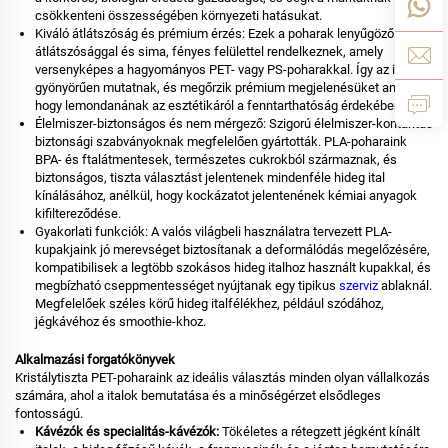
csökkenteni összességében környezeti hatásukat.
Kiváló átlátszóság és prémium érzés: Ezek a poharak lenyűgöző
átlátszósággal és sima, fényes felülettel rendelkeznek, amely
versenyképes a hagyományos PET- vagy PS-poharakkal. Így az italok
gyönyörűen mutatnak, és megőrzik prémium megjelenésüket anélkül,
hogy lemondanának az esztétikáról a fenntarthatóság érdekében.
Élelmiszer-biztonságos és nem mérgező: Szigorú élelmiszer-kontaktus
biztonsági szabványoknak megfelelően gyártották. PLA-poharaink
BPA- és ftalátmentesek, természetes cukrokból származnak, és
biztonságos, tiszta választást jelentenek mindenféle hideg ital
kínálásához, anélkül, hogy kockázatot jelentenének kémiai anyagok
kifiltereződése.
Gyakorlati funkciók: A valós világbeli használatra tervezett PLA-
kupakjaink jó merevséget biztosítanak a deformálódás megelőzésére,
kompatibilisek a legtöbb szokásos hideg italhoz használt kupakkal, és
megbízható cseppmentességet nyújtanak egy tipikus
szerviz
ablaknál.
Megfelelőek széles körű hideg italfélékhez, például szódához,
jégkávéhoz és smoothie-khoz.
Alkalmazási forgatókönyvek
Kristálytiszta PET-poharaink az ideális választás minden olyan vállalkozás
számára, ahol a italok bemutatása és a minőségérzet elsődleges
fontosságú.
Kávézók és specialitás-kávézók:
Tökéletes a rétegzett jégként kínált