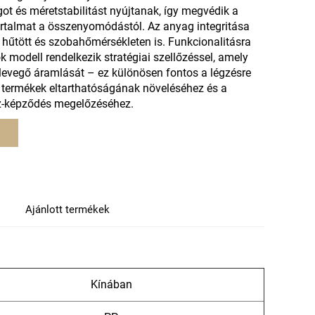
ot és méretstabilitást nyújtanak, így megvédik a
artalmat a összenyomódástól. Az anyag integritása
űtött és szobahőmérsékleten is. Funkcionalitásra
k modell rendelkezik stratégiai szellőzéssel, amely
 levegő áramlását – ez különösen fontos a légzésre
s termékek eltarthatóságának növeléséhez és a
z-képződés megelőzéséhez.
Ajánlott termékek
Kínában