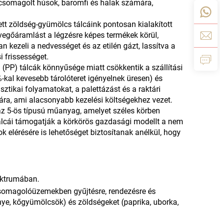
őcsomagolt húsok, baromfi és halak számára,
tett zöldség-gyümölcs tálcáink pontosan kialakított
evegőáramlást a légzésre képes termékek körül,
n kezeli a nedvességet és az etilén gázt, lassítva a
 frissességet.
 (PP) tálcák könnyűsége miatt csökkentik a szállítási
-kal kevesebb tárolóteret igényelnek üresen) és
ztikai folyamatokat, a palettázást és a raktári
a, ami alacsonyabb kezelési költségekhez vezet.
 az 5-ös típusú műanyag, amelyet széles körben
álcái támogatják a körkörös gazdasági modellt a nem
k elérésére is lehetőséget biztosítanak anélkül, hogy
pektrumában.
somagolóüzemekben gyűjtésre, rendezésre és
ye, kőgyümölcsök) és zöldségeket (paprika, uborka,