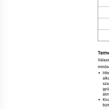
Termé
Válass
minősé
Hit
alk
sza
gyü
átm
Kiv
biz