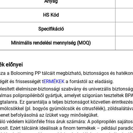
Anyag
HS Kód
Specifikáció
Minimális rendelési mennyiség (MOQ)
k előnyei
za a Bolooming PP tálcáit megbízható, biztonságos és hatéko
gét és frissességét
tERMÉKEK
a forrástól az eladásig.
elesített élelmiszer-biztonsági szabvány és univerzális biztons
almas polipropilénből gyártjuk, amelyet szigorúan teszteltek B
gtalanra. Ez garantálja a teljes biztonságot közvetlen érintkezés
mölcsökkel (pl. bogyós gyümölcsök és citrusfélék), zöldsalátáva
enet befolyásolná az ízüket vagy minőségüket.
áló védelem különféle friss áruk számára: A polipropilén sajátos
tosít. Ezért tálcáink ideálisak a finom termékek – például par