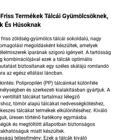
Friss Termékek Tálcái Gyümölcsöknek,
k És Húsoknak
friss zöldség-gyümölcs tálcái sokoldalú, nagy
somagolási megoldásként készültek, amelyek
s élelmiszerek iparának szigorú igényeit. A tartósság
g kombinációjával ezek a tálcák optimális
utatást biztosítanak egy széles skálájú romlandó
a az egész ellátási láncban.
intés: Polipropilén (PP) tálcáinkat különféle
mélységben és szerkezeti kialakításban gyártjuk. A
ventillált tálcákat tartalmaz lélegző
hoz, tömör alapú tálcákat nedvességkötéshez,
keszes tálcákat termékek elkülönítéséhez. Kiváló
guk, üresen történő hatékony egymásba
őségük és megtöltött állapotban biztonságos
akhatóságuk miatt készültek.
ságú teljesítmény: Ezek a tálcák kiváló