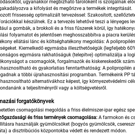
ódásoktól, ugyanakkor megbízható tárolóként is szolgálnak el
akadályozva a kifolyást és megőrizve a termékek integritását.
ozott frissesség optimalizált tervezéssel: Szakosított, szellőzte
forációkkal készülnek. Ez a tervezés lehetővé teszi a lényeges l
dául a gombák, a brokkoli és a friss fűszerek körül, így hatékonya
lási folyamatot és jelentősen meghosszabbítva a piacra kerülési
ékony ellátási lánc és költséghatékony megoldás: A polipropilén
tségeket. Kiemelkedő egymásba illeszthetőségük (legfeljebb 60%
tonságos egymásra rakhatóságuk (telepítve) optimalizálja a logis
ékonyságot a csomagolók, forgalmazók és kiskereskedők számár
ahasznosítható és gyakorlatias fenntarthatóság: A polipropilén
ogadnak a többi újrahasznosítási programban. Termékeink PP t
ahasznosítható alternatívákhoz képest, így környezetvédelmi célo
ondanánk a teljesítményről vagy a költségvetésről.
mazási forgatókönyvek
thetetlen csomagolási megoldás a friss élelmiszer-ipar egész s
őgazdasági és friss termények csomagolása:
A farmokon és c
llításra használják gyümölcsöket (bogyós gyümölcsök, csereszn
áta) a disztribúciós központokba védett és rendezett módon.