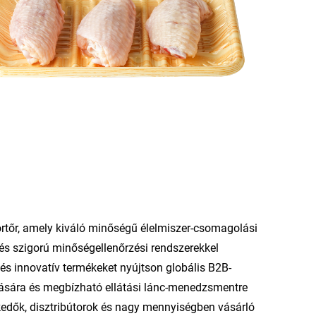
rtőr, amely kiváló minőségű élelmiszer-csomagolási
és szigorú minőségellenőrzési rendszerekkel
s és innovatív termékeket nyújtson globális B2B-
tására és megbízható ellátási lánc-menedzsmentre
edők, disztribútorok és nagy mennyiségben vásárló