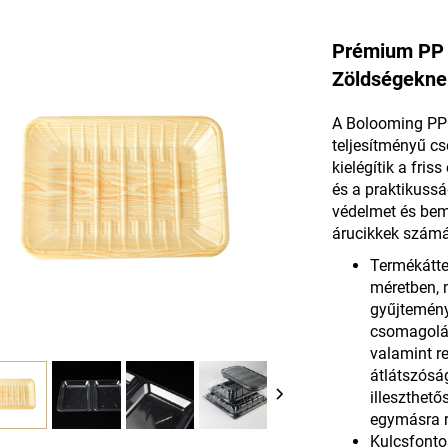
Prémium PP 
Zöldségekne
A Bolooming PP 
teljesítményű c
kielégítik a fris
és a praktikussá
védelmet és bem
árucikkek számár
Termékáttek
méretben, 
gyűjtemény 
csomagolás
valamint re
átlátszósá
illeszthet
egymásra r
Kulcsfontos