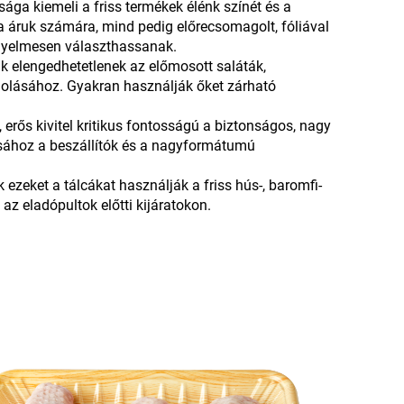
sága kiemeli a friss termékek élénk színét és a
a áruk számára, mind pedig előrecsomagolt, fóliával
ényelmesen választhassanak.
ák elengedhetetlenek az előmosott saláták,
olásához. Gyakran használják őket zárható
 erős kivitel kritikus fontosságú a biztonságos, nagy
sához a beszállítók és a nagyformátumú
ezeket a tálcákat használják a friss hús-, baromfi-
 az eladópultok előtti kijáratokon.