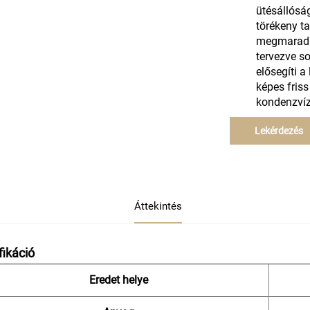
ütésállóság
törékeny t
megmarad h
tervezve so
elősegíti a
képes fris
kondenzví
Lekérdezés
Áttekintés
fikáció
Eredet helye