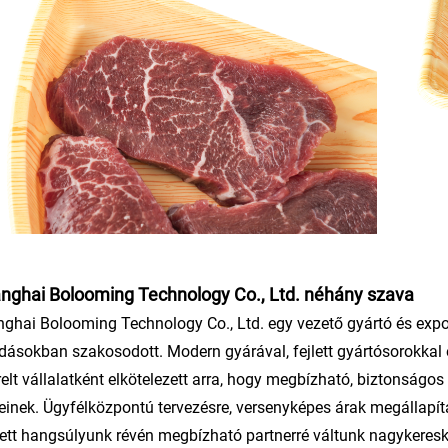
nghai Bolooming Technology Co., Ltd. néhány szava
ghai Bolooming Technology Co., Ltd. egy vezető gyártó és expo
ásokban szakosodott. Modern gyárával, fejlett gyártósorokkal 
relt vállalatként elkötelezett arra, hogy megbízható, biztonságo
einek. Ügyfélközpontú tervezésre, versenyképes árak megállapí
ett hangsúlyunk révén megbízható partnerré váltunk nagykeresk