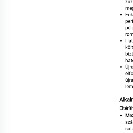
zúz
meg
Fok
per
pél
rom
Hat
köl
biz
hat
Újr
elf
újr
lem
Alkal
Eltérí
Mez
szá
sal