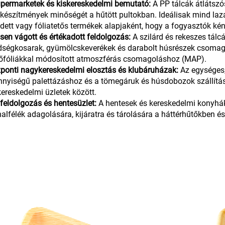
permarketek és kiskereskedelmi bemutató:
A PP tálcák átlátszó
készítmények minőségét a hűtött pultokban. Ideálisak mind laz
edett vagy fóliatetős termékek alapjaként, hogy a fogyasztók k
ssen vágott és értékadott feldolgozás:
A szilárd és rekeszes tálc
dségkosarak, gyümölcskeverékek és darabolt húsrészek csomag
őfóliákkal módosított atmoszférás csomagoláshoz (MAP).
ponti nagykereskedelmi elosztás és klubáruházak:
Az egységes,
nyiségű palettázáshoz és a tömegáruk és húsdobozok szállítá
kereskedelmi üzletek között.
lfeldolgozás és hentesüzlet:
A hentesek és kereskedelmi konyhák 
halfélék adagolására, kijáratra és tárolására a háttérhűtőkben és