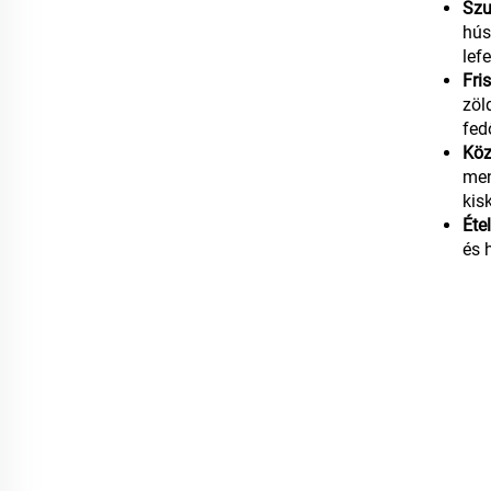
Szu
hús
lef
Fri
zöl
fed
Köz
men
kis
Éte
és 