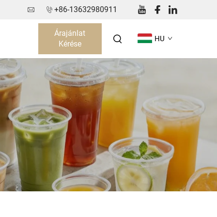
+86-13632980911
Árajánlat
HU
Kérése