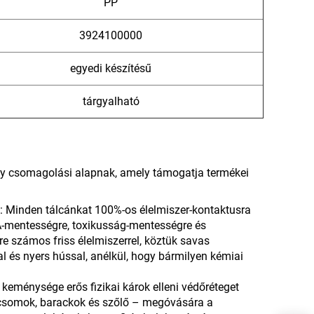
PP
3924100000
egyedi készítésű
tárgyalható
ny csomagolási alapnak, amely támogatja termékei
ág: Minden tálcánkat 100%-os élelmiszer-kontaktusra
PA-mentességre, toxikusság-mentességre és
re számos friss élelmiszerrel, köztük savas
l és nyers hússal, anélkül, hogy bármilyen kémiai
 keménysége erős fizikai károk elleni védőréteget
adicsomok, barackok és szőlő – megóvására a