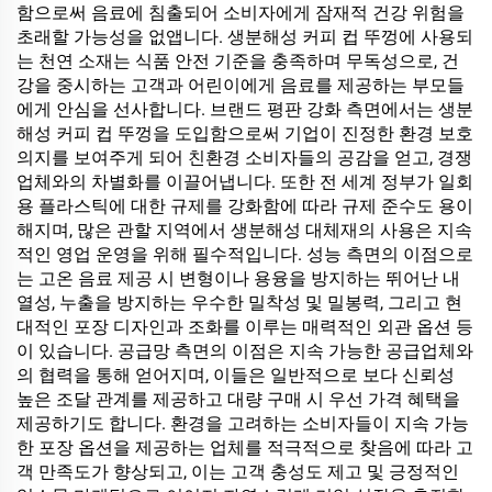
함으로써 음료에 침출되어 소비자에게 잠재적 건강 위험을
초래할 가능성을 없앱니다. 생분해성 커피 컵 뚜껑에 사용되
는 천연 소재는 식품 안전 기준을 충족하며 무독성으로, 건
강을 중시하는 고객과 어린이에게 음료를 제공하는 부모들
에게 안심을 선사합니다. 브랜드 평판 강화 측면에서는 생분
해성 커피 컵 뚜껑을 도입함으로써 기업이 진정한 환경 보호
의지를 보여주게 되어 친환경 소비자들의 공감을 얻고, 경쟁
업체와의 차별화를 이끌어냅니다. 또한 전 세계 정부가 일회
용 플라스틱에 대한 규제를 강화함에 따라 규제 준수도 용이
해지며, 많은 관할 지역에서 생분해성 대체재의 사용은 지속
적인 영업 운영을 위해 필수적입니다. 성능 측면의 이점으로
는 고온 음료 제공 시 변형이나 용융을 방지하는 뛰어난 내
열성, 누출을 방지하는 우수한 밀착성 및 밀봉력, 그리고 현
대적인 포장 디자인과 조화를 이루는 매력적인 외관 옵션 등
이 있습니다. 공급망 측면의 이점은 지속 가능한 공급업체와
의 협력을 통해 얻어지며, 이들은 일반적으로 보다 신뢰성
높은 조달 관계를 제공하고 대량 구매 시 우선 가격 혜택을
제공하기도 합니다. 환경을 고려하는 소비자들이 지속 가능
한 포장 옵션을 제공하는 업체를 적극적으로 찾음에 따라 고
객 만족도가 향상되고, 이는 고객 충성도 제고 및 긍정적인