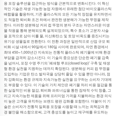
용 포장 솔루션을 접근하는 방식을 근본적으로 변화시킨다. 이 혁신
적인 기술은 재생 가능한 농업 자원에서 유래한 첨단 바이오플라스틱
배합물을 활용하여, 기존 플라스틱의 모든 기능적 장점을 유지하면서
도 적절한 퇴비화 조건 하에서 완전한 생분해가 가능한 뚜껑을 제작
한다. 이러한 생분해성 커피 컵 뚜껑의 분자 구조는 자연스러운 미생
물 작용을 통해 분해되도록 설계되었으며, 특수 효소가 고분자 사슬
을 표적으로 삼아 이를 물, 이산화탄소 및 토양 비옥도를 증진시키는
유기성 생물질로 전환한다. 이 전환 과정은 일반적으로 산업 규모 퇴
비화 시설 내에서 90일에서 180일 사이에 완료되며, 자연 환경에서
최대 450~1,000년간 지속되는 전통적 플라스틱 폐기물에 비해 환경
부담을 급격히 감소시킨다. 이 기술의 중요성은 단순한 폐기물 감축
을 넘어서, 포장 수명 주기의 ‘폐쇄형 루프(closed loop)’ 구축 및 재생
형 환경 실천을 지원하는 데까지 확장된다. 생분해성 커피 컵 뚜껑을
도입하는 기업은 탄소 발자국을 상당히 줄일 수 있을 뿐만 아니라, 점
차 강화되는 환경 규제와 지속가능한 실천을 요구하는 소비자 기대에
도 부응할 수 있다. 이 기술의 가치 제안은 폐기물 처리 비용 절감을 통
한 실질적인 비용 절감, 퇴비화 파트너십을 통한 잠재적 수익 창출, 그
리고 지속가능한 제품을 위해 프리미엄 가격을 지불하려는 환경 의식
이 높은 고객을 유치하는 브랜드 평판 강화를 포함한다. 더불어 이 기
술은 소비자가 전통적 일회용 포장을 사용할 때 느끼는 죄책감과 환
경 불안을 해소함으로써, 고객 충성도를 높이고 재구매를 유도하는