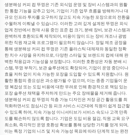
생분해성 커피 컵 뚜껑은 기존 외식업 운영 및 장비 시스템과의 원활
한 통합 기능을 갖추고 있어, 기업이 기존 업무 흐름을 방해하거나 대
규모 인프라 투자를 요구하지 않고도 지속 가능한 포장으로의 전환을
수월하게 이뤄낼 수 있습니다. 이러한 고려 깊게 설계된 뚜껑은 외식
업계 전반에서 현재 사용 중인 표준 컵 크기, 분배 장비, 보관 시스템과
완벽하게 호환되도록 제작되어, 비용이 많이 드는 장비 개조나 광범
위한 직원 재교육 프로그램이 필요하지 않습니다. 정밀 제조 공정을
통해 생분해성 커피 컵 뚜껑은 기존 플라스틱 대체재와 동일한 정확
한 치수 사양을 유지하므로, 다양한 스타일 및 브랜드의 컵에 대해 완
벽한 착용감과 기능성을 보장합니다. 이러한 호환성은 자동 분배 시
스템, 뚜껑 부착기, 보관 솔루션에도 확장되어, 기업이 운영 중단이나
효율 저하 없이 지속 가능한 포장을 도입할 수 있도록 지원합니다. 원
활한 통합의 중요성은 과소평가될 수 없으며, 이는 종종 기업들이 운
영 복잡성 또는 도입 비용에 대한 우려로 인해 환경적으로 책임 있는
포장 솔루션 채택을 주저하게 만드는 주요 장애물을 제거해 줍니다.
생분해성 커피 컵 뚜껑의 적층 가능 디자인은 저장 공간 활용도를 최
적화하면서도 점심시간 등 피크 서비스 시간대에 직원이 쉽게 접근할
수 있도록 하여, 지속 가능성 이니셔티브가 서비스 속도나 고객 만족
도를 훼손하지 않도록 합니다. 기업은 도입 비용 절감, 직원 교육 요구
최소화, 즉각적인 운영 호환성 확보를 통해 상당한 가치를 얻게 되며,
이는 특정 기업의 니즈 및 지속 가능성 목표에 따라 단계적 또는 완전