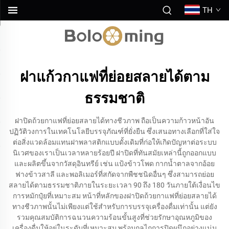
TH
ฝาแก้วกาแฟที่ย่อยสลายได้ตาม
ธรรมชาติ
ฝาปิดถ้วยกาแฟที่ย่อยสลายได้ทางชีวภาพ ถือเป็นความก้าวหน้าอัน
ปฏิวัติวงการในเทคโนโลยีบรรจุภัณฑ์ที่ยั่งยืน ซึ่งเสนอทางเลือกที่ใส่ใจ
ต่อสิ่งแวดล้อมแทนฝาพลาสติกแบบดั้งเดิมที่ก่อให้เกิดปัญหาต่อระบบ
นิเวศของเราเป็นเวลาหลายร้อยปี ฝาปิดที่ทันสมัยเหล่านี้ถูกออกแบบ
และผลิตขึ้นจากวัสดุอินทรีย์ เช่น แป้งข้าวโพด กากน้ำตาลจากอ้อย
ฟางข้าวสาลี และพอลิเมอร์ที่สกัดจากพืชชนิดอื่นๆ ซึ่งสามารถย่อย
สลายได้ตามธรรมชาติภายในระยะเวลา 90 ถึง 180 วันภายใต้เงื่อนไข
การหมักปุ๋ยที่เหมาะสม หน้าที่หลักของฝาปิดถ้วยกาแฟที่ย่อยสลายได้
ทางชีวภาพนั้นไม่เพียงแต่ใช้สำหรับการบรรจุเครื่องดื่มเท่านั้น แต่ยัง
รวมคุณสมบัติการฉนวนความร้อนขั้นสูงที่ช่วยรักษาอุณหภูมิของ
เครื่องดื่มให้อยู่ในระดับที่เหมาะสม พร้อมกลไกการปิดผนึกอย่างแน่น