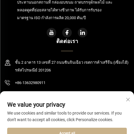
ประทานนอกสถานที่ กล่องอบขนม ถาดบรรจุผักผลไม้ และ
หลอดดูดที่ย่อยสลายได้ทางชีวภาพ ได้รับการรับรอง
มาตรฐาน ISO กำลังการผลิต 20,000 ตัน/ปี
ติดต่อเรา
ชั้น 2 อาคาร 13 เลขที่ 27 ถนนซินจินเฉียว เขตการค้าเสรีจีน (เซี่ยงไฮ้)
รหัสไปรษณีย์ 201206
+86-13632980911
[email protected]
We value your privacy
We use cookies and similar tools to provide our services. If you
don't want to accept all cookies, click Personalize cookies.
ลิขสิทธิ์ © 2026 เซี่ยงไฮ้ โบลูมิง เทคโนโลยี จำกัด สงวนสิทธิ์ทั้งหมด
นโยบาย
ความเป็นส่วนตัว
Accept all