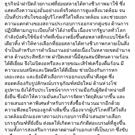
ธุรกิจนำฝาปิดถ้วยกาแฟที่ย่อยสลายได้ทางชีวภาพมาใช้ ซึ่ง
แสดงถึงความมุ่งมั่นอย่างแท้จริงต่อการดูแลสิ่งแวดล้อม จน
เป็นที่ประทับใจของผู้บริโภคที่ใส่ใจสิ่งแวดล้อม และช่วยแยก
ความแตกต่างของสถานประกอบการออกจากคู่แข่ง ด้านการ
ปฏิบัติตามกฎระเบียบก็ทำได้ง่ายขึ้น เนื่องจากรัฐบาลทั่วโลก
กำลังบังคับใช้ข้อจำกัดที่เข้มงวดยิ่งขึ้นต่อพลาสติกแบบใช้ครั้ง
เดียวทิ้ง ทำให้ทางเลือกที่ย่อยสลายได้ทางชีวภาพกลายเป็นสิ่ง
จำเป็นสำหรับการดำเนินงานอย่างต่อเนื่องในหลายเขตอำนาจ
ศาล ด้านประสิทธิภาพ ฝาปิดเหล่านี้มีคุณสมบัติทนความร้อน
ได้ดีเยี่ยม จึงไม่บิดงอหรือละลายขณะเสิร์ฟเครื่องดื่มร้อน มี
ความแนบสนิทและปิดผนึกได้ดีเยี่ยม ช่วยป้องกันการหก
เลอะเทอะ และยังมีตัวเลือกการออกแบบที่น่าดึงดูด ซึ่ง
สอดคล้องกับรูปลักษณ์บรรจุภัณฑ์สมัยใหม่ ด้านห่วงโซ่
อุปทาน ยังได้รับประโยชน์จากการร่วมมือกับผู้จัดจำหน่ายที่
ยั่งยืน ซึ่งมักให้ความมั่นคงในการจัดหาวัตถุดิบมากขึ้น และ
อาจเสนอราคาพิเศษสำหรับการสั่งซื้อจำนวนมากอีกด้วย
ความพึงพอใจของลูกค้าเพิ่มขึ้น เนื่องจากผู้บริโภคที่ใส่ใจสิ่ง
แวดล้อมมักมองหาสถานประกอบการที่นำเสนอทางเลือก
บรรจุภัณฑ์ที่ยั่งยืน ส่งผลให้เกิดความภักดีต่อแบรนด์ที่สูงขึ้น
รวมทั้งการส่งเสริมการตลาดผ่านคำบอกเล่าที่เป็นบวก ซึ่งขับ