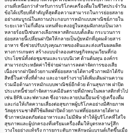
งานที่เหนือกว่าสำหรับการบริโภคเครื่องดื่มในชีวิตประจำวัน
ข้อได้เปรียบที่สำคัญที่สุดคือความสามารถในการย่อยสลาย
อย่างสมบูรณ์ในสถานประกอบการหมักแบบพาณิชย์ภายใน
ระยะเวลาไม่กี่เดือน แทนที่จะคงอยู่ในหลุมฝังกลบเป็นเวลา
หลายร้อยปีเช่นทางเลือกพลาสติกแบบดั้งเดิม กระบวนการ
ย่อยสลายนี้เปลี่ยนฝาปิดให้กลายเป็นปุ๋ยหมักที่อุดมด้วยสาร
อาหาร ซึ่งช่วยปรับปรุงคุณภาพของดินและส่งเสริมผลผลิต
ทางการเกษตร สร้างแบบจำลองเศรษฐกิจหมุนเวียนที่ก่อ
ประโยชน์ทั้งต่อชุมชนและระบบนิเวศ ด้านต้นทุน องค์กร
สามารถประหยัดค่าใช้จ่ายผ่านการลดค่าจัดการของเสีย
เนื่องจากฝาปิดถ้วยกาแฟที่ย่อยสลายได้ทางชีวภาพมักได้รับ
สิทธิ์ในค่าทิ้งที่ต่ำลง และอาจสร้างรายได้เพิ่มเติมผ่านความ
ร่วมมือด้านการหมักแบบพาณิชย์อีกด้วย ด้านสุขภาพ ฝาปิด
ประเภทนี้ช่วยกำจัดสารเคมีอันตรายที่มักพบในพลาสติกทั่วไป
เช่น BPA และฟทาเลต ซึ่งอาจละลายปนเปื้อนเข้าสู่เครื่องดื่ม
และก่อให้เกิดความเสี่ยงต่อสุขภาพผู้บริโภคอย่างมีศักยภาพ
วัสดุธรรมชาติที่ใช้ผลิตฝาปิดถ้วยกาแฟที่ย่อยสลายได้ทาง
ชีวภาพปลอดภัยต่ออาหารและไม่มีพิษ ทำให้ผู้บริโภคที่ใส่ใจ
สุขภาพและผู้ปกครองที่เตรียมเครื่องดื่มให้บุตรหลานรู้สึก
วางใจอย่างแท้จริง การยกระดับภาพลักษณ์แบรนด์เกิดขึ้นเมื่อ