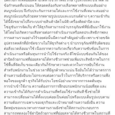
ข้อกำหนดที่แน่นอน ให้สอดคล้องกับทางเลือกพลาสติกแบบเดิมอย่าง
สมบูรณ์แบบ จึงรับประกันการสวมใส่และการใช้งานที่เหมาะสมอย่าง
สมบูรณ์แบบกับถ้วยหลากหลายรูปแบบและแบรนด์ต่าง ๆ ความเข้ากัน
ได้นี้ยังขยายไปถึงระบบจ่ายสินค้าอัตโนมัติ เครื่องติดฝาปิด และ
โซลูชันการจัดเก็บ ทำให้ธุรกิจสามารถนำบรรจุภัณฑ์ที่ยั่งยืนมาใช้งาน
ได้โดยไม่เกิดความเสียหายต่อการดำเนินงานหรือลดประสิทธิภาพลง
การผสานรวมอย่างไร้รอยต่อนั้นมีความสำคัญอย่างยิ่ง เพราะช่วยขจัด
อุปสรรคหลักที่มักขัดขวางไม่ให้ธุรกิจต่าง ๆ นำบรรจุภัณฑ์ที่รับผิดชอบ
ต่อสิ่งแวดล้อมมาใช้ เนื่องจากความกังวลเกี่ยวกับความซับซ้อนในการ
ดำเนินงานหรือต้นทุนการนำไปใช้งานจริง ดีไซน์แบบซ้อนกันได้ของ
ฝาปิดถ้วยกาแฟที่ย่อยสลายได้ทางชีวภาพช่วยเพิ่มประสิทธิภาพในการ
ใช้พื้นที่จัดเก็บ ขณะเดียวกันก็รักษาความสะดวกในการหยิบใช้งาน
สำหรับพนักงานในช่วงเวลาที่มีลูกค้าหนาแน่น จึงมั่นใจได้ว่ามาตรการ
ด้านความยั่งยืนจะไม่กระทบต่อความเร็วในการให้บริการหรือความพึง
พอใจของลูกค้า ธุรกิจได้รับประโยชน์อย่างมากจากการลดต้นทุน
การนำเข้าใช้งาน ความต้องการการฝึกอบรมพนักงานน้อยที่สุด และ
ความเข้ากันได้กับการดำเนินงานที่พร้อมใช้งานทันที ซึ่งช่วยให้
สามารถเปลี่ยนผ่านได้ทั้งแบบค่อยเป็นค่อยไปหรือแบบเต็มรูปแบบตาม
ความต้องการเฉพาะของธุรกิจและเป้าหมายด้านความยั่งยืน ความ
ยืดหยุ่นของแนวทางการผสานรวมยังช่วยให้สถานประกอบการ
สามารถทดลองใช้ฝาปิดถ้วยกาแฟที่ย่อยสลายได้ทางชีวภาพในสถานที่