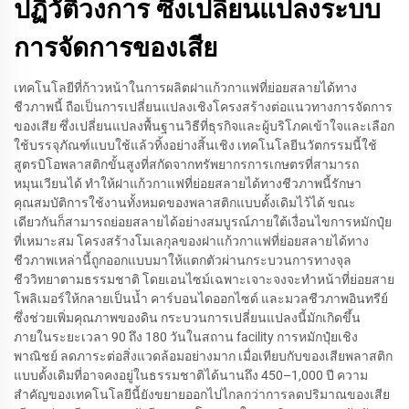
ปฏิวัติวงการ ซึ่งเปลี่ยนแปลงระบบ
การจัดการของเสีย
เทคโนโลยีที่ก้าวหน้าในการผลิตฝาแก้วกาแฟที่ย่อยสลายได้ทาง
ชีวภาพนี้ ถือเป็นการเปลี่ยนแปลงเชิงโครงสร้างต่อแนวทางการจัดการ
ของเสีย ซึ่งเปลี่ยนแปลงพื้นฐานวิธีที่ธุรกิจและผู้บริโภคเข้าใจและเลือก
ใช้บรรจุภัณฑ์แบบใช้แล้วทิ้งอย่างสิ้นเชิง เทคโนโลยีนวัตกรรมนี้ใช้
สูตรบิโอพลาสติกขั้นสูงที่สกัดจากทรัพยากรการเกษตรที่สามารถ
หมุนเวียนได้ ทำให้ฝาแก้วกาแฟที่ย่อยสลายได้ทางชีวภาพนี้รักษา
คุณสมบัติการใช้งานทั้งหมดของพลาสติกแบบดั้งเดิมไว้ได้ ขณะ
เดียวกันก็สามารถย่อยสลายได้อย่างสมบูรณ์ภายใต้เงื่อนไขการหมักปุ๋ย
ที่เหมาะสม โครงสร้างโมเลกุลของฝาแก้วกาแฟที่ย่อยสลายได้ทาง
ชีวภาพเหล่านี้ถูกออกแบบมาให้แตกตัวผ่านกระบวนการทางจุล
ชีววิทยาตามธรรมชาติ โดยเอนไซม์เฉพาะเจาะจงจะทำหน้าที่ย่อยสาย
โพลิเมอร์ให้กลายเป็นน้ำ คาร์บอนไดออกไซด์ และมวลชีวภาพอินทรีย์
ซึ่งช่วยเพิ่มคุณภาพของดิน กระบวนการเปลี่ยนแปลงนี้มักเกิดขึ้น
ภายในระยะเวลา 90 ถึง 180 วันในสถาน facility การหมักปุ๋ยเชิง
พาณิชย์ ลดภาระต่อสิ่งแวดล้อมอย่างมาก เมื่อเทียบกับของเสียพลาสติก
แบบดั้งเดิมที่อาจคงอยู่ในธรรมชาติได้นานถึง 450–1,000 ปี ความ
สำคัญของเทคโนโลยีนี้ยังขยายออกไปไกลกว่าการลดปริมาณของเสีย