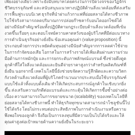
เพียงอย่างเดียว เพราะยังมีบทบาทโดยตรงในการปิดวงจรของวัฏจักร
ชีวิตบรรจุภัณฑ์ และสนับสนุนแนวทางปฏิบัติด้านสิ่งแวดล้อมที่ส่งเสริม
การฟื้นฟูระบบนิเวศ ธุรกิจที่นำฝาแก้วกาแฟที่ย่อยสลายได้ทางชีวภาพ
ไปใช้จริงสามารถลดปริมาณการปล่อยก๊าซคาร์บอนไดออกไซด์ได้
อย่างมีนัยสำคัญ พร้อมทั้งปฏิบัติตามกฎระเบียบด้านสิ่งแวดล้อมที่เข้ม
งวดขึ้นเรื่อยๆ และตอบโจทย์ความคาดหวังของผู้บริโภคที่มีต่อแนวทาง
การดำเนินธุรกิจอย่างยั่งยืน ข้อเสนอคุณค่า (value proposition) นี้
ประกอบด้วยการประหยัดต้นทุนอย่างมีนัยสำคัญจากการลดค่าใช้จ่าย
ในการกำจัดของเสีย โอกาสในการสร้างรายได้เพิ่มเติมผ่านความร่วม
มือด้านการหมักปุ๋ย และการยกระดับภาพลักษณ์แบรนด์ ซึ่งช่วยดึงดูด
ลูกค้าที่ใส่ใจสิ่งแวดล้อมและยินดีจ่ายราคาสูงกว่าสำหรับผลิตภัณฑ์ที่
ยั่งยืน นอกจากนี้ เทคโนโลยีนี้ยังช่วยขจัดความรู้สึกผิดและความวิตก
กังวลด้านสิ่งแวดล้อมที่ผู้บริโภคจำนวนมากประสบเมื่อใช้บรรจุภัณฑ์
แบบใช้แล้วทิ้งแบบดั้งเดิม ทำให้เกิดประสบการณ์ลูกค้าในเชิงบวกยิ่ง
ขึ้น ส่งเสริมความภักดีต่อแบรนด์และกระตุ้นให้เกิดการซื้อซ้ำอย่างต่อ
เนื่อง ความสามารถในการขยายขนาด (scalability) ของเทคโนโลยีที่
ย่อยสลายได้ทางชีวภาพนี้ ทำให้ธุรกิจทุกขนาดสามารถนำโซลูชันนี้ไป
ใช้ได้จริง โดยไม่กระทบต่อประสิทธิภาพในการดำเนินงานหรือความ
พึงพอใจของลูกค้า จึงถือเป็นการลงทุนที่มีความเป็นไปได้จริงและให้
คุณค่าสูงต่อเป้าหมายด้านความยั่งยืนในระยะยาว