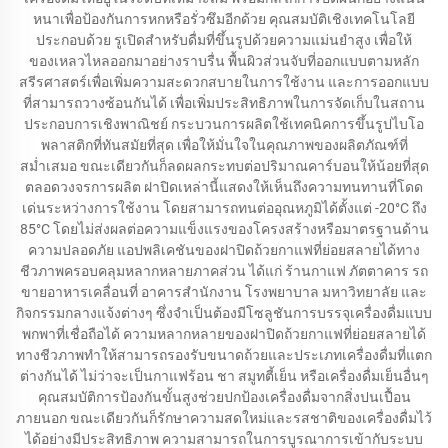
หนาเพื่อป้องกันการหกหรือรั่วซึมอีกด้วย คุณสมบัติเชิงเทคโนโลยี
ประกอบด้วย รูเปิดสำหรับดื่มที่ขึ้นรูปด้วยความแม่นยำสูง เพื่อให้
ของเหลวไหลออกมาอย่างราบรื่น พื้นผิวส่วนจับที่ออกแบบตามหลัก
สรีรศาสตร์เพื่อเพิ่มความสะดวกสบายในการใช้งาน และการออกแบบ
ที่สามารถวางซ้อนกันได้ เพื่อเพิ่มประสิทธิภาพในการจัดเก็บในสถาน
ประกอบการเชิงพาณิชย์ กระบวนการผลิตใช้เทคนิคการขึ้นรูปไบโอ
พลาสติกที่ทันสมัยที่สุด เพื่อให้มั่นใจในคุณภาพของผลิตภัณฑ์ที่
สม่ำเสมอ ขณะเดียวกันก็ลดผลกระทบต่อปริมาณคาร์บอนให้น้อยที่สุด
ตลอดวงจรการผลิต ฝาปิดเหล่านี้แสดงให้เห็นถึงความทนทานที่โดด
เด่นระหว่างการใช้งาน โดยสามารถทนต่ออุณหภูมิได้ตั้งแต่ -20°C ถึง
85°C โดยไม่ส่งผลต่อความแข็งแรงของโครงสร้างหรือมาตรฐานด้าน
ความปลอดภัย แอปพลิเคชันของฝาปิดถ้วยกาแฟที่ย่อยสลายได้ทาง
ชีวภาพครอบคลุมหลากหลายภาคส่วน ได้แก่ ร้านกาแฟ ภัตตาคาร รถ
ขายอาหารเคลื่อนที่ อาคารสำนักงาน โรงพยาบาล มหาวิทยาลัย และ
กิจกรรมกลางแจ้งต่างๆ ซึ่งจำเป็นต้องมีโซลูชันการบรรจุเครื่องดื่มแบบ
พกพาที่เชื่อถือได้ ความหลากหลายของฝาปิดถ้วยกาแฟที่ย่อยสลายได้
ทางชีวภาพทำให้สามารถรองรับขนาดถ้วยและประเภทเครื่องดื่มที่แตก
ต่างกันได้ ไม่ว่าจะเป็นกาแฟร้อน ชา สมูทตี้เย็น หรือเครื่องดื่มเย็นอื่นๆ
คุณสมบัติการป้องกันขั้นสูงช่วยปกป้องเครื่องดื่มจากสิ่งปนเปื้อน
ภายนอก ขณะเดียวกันก็รักษาความสดใหม่และรสชาติของเครื่องดื่มไว้
ได้อย่างมีประสิทธิภาพ ความสามารถในการบูรณาการเข้ากับระบบ