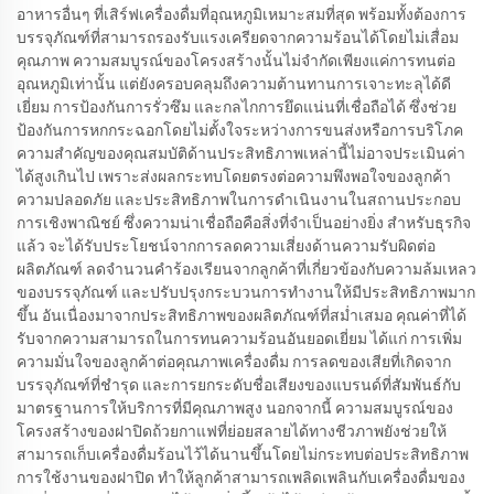
อาหารอื่นๆ ที่เสิร์ฟเครื่องดื่มที่อุณหภูมิเหมาะสมที่สุด พร้อมทั้งต้องการ
บรรจุภัณฑ์ที่สามารถรองรับแรงเครียดจากความร้อนได้โดยไม่เสื่อม
คุณภาพ ความสมบูรณ์ของโครงสร้างนั้นไม่จำกัดเพียงแค่การทนต่อ
อุณหภูมิเท่านั้น แต่ยังครอบคลุมถึงความต้านทานการเจาะทะลุได้ดี
เยี่ยม การป้องกันการรั่วซึม และกลไกการยึดแน่นที่เชื่อถือได้ ซึ่งช่วย
ป้องกันการหกกระฉอกโดยไม่ตั้งใจระหว่างการขนส่งหรือการบริโภค
ความสำคัญของคุณสมบัติด้านประสิทธิภาพเหล่านี้ไม่อาจประเมินค่า
ได้สูงเกินไป เพราะส่งผลกระทบโดยตรงต่อความพึงพอใจของลูกค้า
ความปลอดภัย และประสิทธิภาพในการดำเนินงานในสถานประกอบ
การเชิงพาณิชย์ ซึ่งความน่าเชื่อถือคือสิ่งที่จำเป็นอย่างยิ่ง สำหรับธุรกิจ
แล้ว จะได้รับประโยชน์จากการลดความเสี่ยงด้านความรับผิดต่อ
ผลิตภัณฑ์ ลดจำนวนคำร้องเรียนจากลูกค้าที่เกี่ยวข้องกับความล้มเหลว
ของบรรจุภัณฑ์ และปรับปรุงกระบวนการทำงานให้มีประสิทธิภาพมาก
ขึ้น อันเนื่องมาจากประสิทธิภาพของผลิตภัณฑ์ที่สม่ำเสมอ คุณค่าที่ได้
รับจากความสามารถในการทนความร้อนอันยอดเยี่ยม ได้แก่ การเพิ่ม
ความมั่นใจของลูกค้าต่อคุณภาพเครื่องดื่ม การลดของเสียที่เกิดจาก
บรรจุภัณฑ์ที่ชำรุด และการยกระดับชื่อเสียงของแบรนด์ที่สัมพันธ์กับ
มาตรฐานการให้บริการที่มีคุณภาพสูง นอกจากนี้ ความสมบูรณ์ของ
โครงสร้างของฝาปิดถ้วยกาแฟที่ย่อยสลายได้ทางชีวภาพยังช่วยให้
สามารถเก็บเครื่องดื่มร้อนไว้ได้นานขึ้นโดยไม่กระทบต่อประสิทธิภาพ
การใช้งานของฝาปิด ทำให้ลูกค้าสามารถเพลิดเพลินกับเครื่องดื่มของ