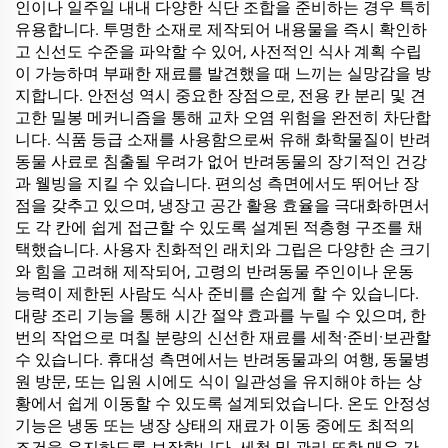
인이나 일주일 내내 다양한 식단 조합을 준비하는 경우 특히
유용합니다. 투명한 소재로 제작되어 내용물을 즉시 확인하
고 신선도 수준을 파악할 수 있어, 사전적인 식사 계획 수립
이 가능하며 부패한 재료를 발견했을 때 느끼는 실망감을 방
지합니다. 안전성 역시 중요한 장점으로, 전용 칸 분리 및 견
고한 밀봉 메커니즘을 통해 교차 오염 위험을 완전히 차단합
니다. 식품 등급 소재를 사용함으로써 유해 화학물질이 반려
동물 사료로 침출될 우려가 없어 반려동물의 장기적인 건강
과 웰빙을 지킬 수 있습니다. 편의성 측면에서도 뛰어난 장
점을 갖추고 있으며, 냉장고 공간 활용 효율을 극대화하면서
도 각 칸에 쉽게 접근할 수 있도록 설계된 적층형 구조를 채
택했습니다. 사용자 친화적인 래치와 그립은 다양한 손 크기
와 힘을 고려해 제작되어, 고령의 반려동물 주인이나 운동
능력이 제한된 사람도 식사 준비를 손쉽게 할 수 있습니다.
대량 조리 기능을 통해 시간 절약 효과를 누릴 수 있으며, 한
번의 작업으로 며칠 분량의 신선한 재료를 세척·준비·보관할
수 있습니다. 휴대성 측면에서는 반려동물과의 여행, 동물병
원 방문, 또는 입원 시에도 식이 일관성을 유지해야 하는 상
황에서 쉽게 이동할 수 있도록 설계되었습니다. 온도 안정성
기능은 냉동 또는 냉장 상태의 재료가 이동 중에도 최적의
조건을 유지하도록 보장합니다. 세척 및 관리 또한 매우 간