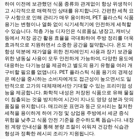
하여 이전에 보관했던 식품 종류와 관계없이 항상 위생적이
고 시각적으로 매력적인 상태를 유지합니다. 간편한 세척 요
구 사항으로 인해 관리가 매우 용이하며, PET 플라스틱 식품
용기는 변형이나 열화 없이 식기세척기에 안전하게 세척할
수 있습니다. 적층 가능 디자인은 식료품실, 냉장고, 캐비닛
등에서 저장 공간 활용 효율을 극대화하여 주방 정리를 더욱
효과적으로 지원하면서 소중한 공간을 절약합니다. 온도 저
항성 덕분에 재가열을 위한 전자레인지 사용과 장기 보관을
위한 냉동실 사용이 모두 안전하게 가능하여, 다양한 용도에
대응하는 다기능성을 제공하고 별도의 용기 유형을 여러 개
구비할 필요를 없앱니다. PET 플라스틱 식품 용기의 경제성
은 예산을 중시하는 소비자에게도 접근성이 높으면서도 일
반적으로 고가의 대체재에서만 기대할 수 있는 프리미엄 성
능을 제공합니다. 화학적 내성은 저장된 식품으로 유해 물질
이 침출되는 것을 방지하여 시간이 지나도 영양 성분과 맛의
품질을 유지합니다. 매끄러운 표면과 둥근 모서리는 철저한
세척을 용이하게 하여 가정 및 상업용 주방에서 세균 증식
위험을 낮추고 식품 안전 기준을 준수하도록 돕습니다. 내장
된 계량 안내선을 통해 분량 조절이 쉬워져 건강한 식습관
형성과 정확한 레시피 조리가 지원됩니다.