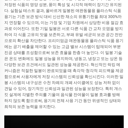
저장된 식품의 영양 성분, 풍미 특성 및 시각적 매력이 장기간 유지된
다. 실험실 테스트 결과, 올바르게 밀봉된 애완동물용 플라스틱 식품
용기는 기존 보관 방식 대비 신선한 채소의 유통기한을 최대 300%까
지 연장할 수 있으며, 이는 가정 및 기업 차원에서 상당한 비용 절감 효
과로 이어진다. 또한 기밀 밀봉은 서로 다른 식품 간 교차 오염을 방지
하여 각 식품 고유의 맛을 보존하고, 부패 유발 세균의 보관 공간 전반
으로의 확산을 차단한다. 프리미엄급 애완동물용 플라스틱 식품 용기
에는 공기 배출을 제어할 수 있는 고급 밸브 시스템이 탑재되어 부분
진공 상태를 조성함으로써 보존 효율을 한층 더 높인다. 이 밀봉 기술
은 온도 변화에도 밀봉 성능을 유지하며, 냉동고, 냉장고 또는 상온 등
다양한 보관 조건에서도 일관된 성능을 제공한다. 혁신적인 락킹 메
커니즘은 적절한 밀봉이 완료되었을 때 촉각적·청각적 피드백을 제공
함으로써 사용자에게 저장 시스템의 신뢰성을 확신시킨다. 이러한 밀
봉 시스템의 내구성은 수천 차례의 개폐 사이클에도 성능 저하 없이
견딜 수 있어, 장기적인 신뢰성과 일관된 성능을 보장한다. 특히 개스
킷 설계에 각별한 주의를 기울여 음식물 잔여물이 밀봉 효과를 방해
하지 않도록 함으로써, 용기의 전체 사용 기간 동안 위생적인 상태와
최적의 보존 능력을 유지한다.