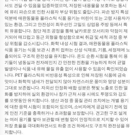
서도 견딜 수 있음을 입증하였으며, 저장된 내용물을 보호하는 동시
에 유리 파손으로 인한 사용자 부상 위험도 줄입니다. 파손 방지 특성
덕분에 애완동물용 플라스틱 식품 용기는 어린이 또는 고령 사용자가
있는 환경, 그리고 안전성이 최우선인 고밀도 상업용 주방 등에서 특
히 유용합니다. 첨단 제조 공정을 통해 날카로운 모서리와 약점이 제
거되어 매끄럽고 둥근 외형을 형성함으로써 취급 및 세척 과정 중 부
상 위험을 감소시킵니다. 화학 내성 시험 결과, 애완동물용 플라스틱
식품 용기는 식품 보관 시 흔히 접하는 산성 식재료, 기름, 세정제에 노
출되어도 구조적 완전성을 유지합니다. 온도 순환 시험을 통해 이 용
기들이 냉동실과 전자레인지 간 안전한 전환을 가능하게 하여 균열
발생이나 식품 내 유해 물질 유출 없이 사용할 수 있음이 확인되었습
니다. PET 플라스틱의 비반응성 특성으로 인해 저장된 식품에 금속
맛이나 화학적 냄새가 전달되지 않아 자연스러운 풍미와 영양 성분이
그대로 보존됩니다. 자외선 안정화 배합 성분은 햇빛 노출로 인한 열
화를 방지하여 실외 환경이나 창가 근처 사용 시에도 투명도와 강도
를 오랫동안 유지합니다. 생산 과정 중 품질 관리 조치에는 개별 용기
에 대한 응력 시험이 포함되어 있으며, 소비자에게 공급되기 전에 업
계 안전 기준을 충족하거나 초과함을 보장합니다. 견고한 구조 설계
는 여러 용기를 쌓아 보관할 때 변형 없이 안정적으로 지지할 수 있어
저장 효율을 극대화하면서도 하중 조건 하에서도 구조적 완전성을 유
지합니다.