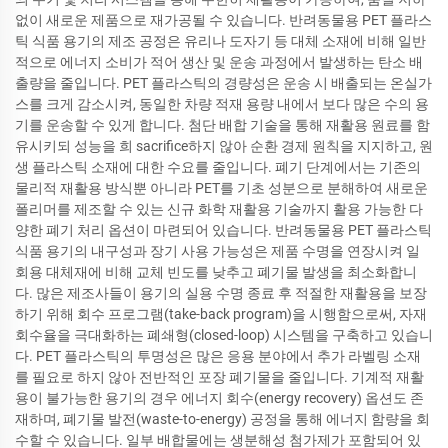
없이 새로운 제품으로 재가공될 수 있습니다. 반려동물용 PET 플라스
틱 식품 용기의 제조 공정은 유리나 도자기 등 대체 소재에 비해 일반
적으로 에너지 소비가 적어 생산 및 운송 과정에서 발생하는 탄소 배
출량을 줄입니다. PET 플라스틱의 경량성은 운송 시 배출되는 온실가
스를 크게 감소시켜, 동일한 차량 적재 용량 내에서 보다 많은 수의 용
기를 운송할 수 있게 합니다. 첨단 배합 기술을 통해 재활용 원료를 함
유시키되 성능을 희 sacrifice하지 않아 순환 경제 원칙을 지지하고, 원
생 플라스틱 소재에 대한 수요를 줄입니다. 폐기 단계에서는 기존의
물리적 재활용 방식뿐 아니라 PET를 기초 성분으로 분해하여 새로운
폴리머를 제조할 수 있는 신규 화학 재활용 기술까지 활용 가능한 다
양한 폐기 처리 옵션이 마련되어 있습니다. 반려동물용 PET 플라스틱
식품 용기의 내구성과 장기 사용 가능성은 제품 수명을 연장시켜 일
회용 대체재에 비해 교체 빈도를 낮추고 폐기물 발생을 최소화합니
다. 많은 제조사들이 용기의 실용 수명 종료 후 적절한 재활용을 보장
하기 위해 회수 프로그램(take-back program)을 시행함으로써, 자재
회수율을 극대화하는 폐쇄형(closed-loop) 시스템을 구축하고 있습니
다. PET 플라스틱의 투명성은 많은 응용 분야에서 추가 라벨링 소재
를 필요로 하지 않아 전반적인 포장 폐기물을 줄입니다. 기계적 재활
용이 불가능한 용기의 경우 에너지 회수(energy recovery) 옵션도 존
재하며, 폐기물 발전(waste-to-energy) 공정을 통해 에너지 함량을 회
수할 수 있습니다. 일부 배합물에는 생분해성 첨가제가 포함되어 있