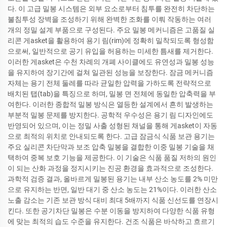
다. 이 고급 밀봉 시스템은 외부 요소로부터 침투를 완전히 차단하는
불침투성 장벽을 조성하기 위해 완벽한 조화를 이뤄 작동하는 여러
개의 정밀 설계 부품으로 구성된다. 주요 밀봉 메커니즘은 고품질 실
리콘 게asket을 활용하여 용기 림(rim)에 정확히 밀착되도록 형성함
으로써, 일반적으로 공기 유입을 허용하는 미세한 틈새를 제거한다.
이러한 게asket은 수천 차례의 개폐 사이클에도 유연성과 밀봉 성능
을 유지하여 장기간에 걸쳐 일관된 성능을 보장한다. 잠금 메커니즘
자체는 용기 전체 둘레를 따라 균일한 압력을 가하도록 전략적으로
배치된 탭(tab)을 특징으로 하며, 밀봉 면 전체에 동일한 압축력을 부
여한다. 이러한 종합적 밀봉 방식은 열등한 설계에서 흔히 발생하는
부분적 밀봉 문제를 방지한다. 공학적 우수성은 용기 림 디자인에도
반영되어 있으며, 이는 정밀 사출 성형된 채널을 통해 게asket이 자동
으로 최적의 위치로 안내되도록 한다. 고급 잠금식 식품 보관 용기는
주요 실리콘 차단막과 보조 압축 밀봉을 결합한 이중 밀봉 기술을 채
택하여 중복 보호 기능을 제공한다. 이 기술은 식품 품질 저하의 원인
이 되는 산화 과정을 정지시키는 진공 환경을 효과적으로 조성한다.
과학적 검증 결과, 올바르게 밀봉된 용기는 내부 산소 농도를 2% 미만
으로 유지하는 반면, 일반 대기 중 산소 농도는 21%이다. 이러한 산소
노출 감소는 기존 보관 방식 대비 최대 5배까지 식품 신선도를 연장시
킨다. 또한 공기차단 밀봉은 수분 이동을 방지하여 다양한 식품 유형
에 맞는 최적의 습도 수준을 유지한다. 건조 식품은 바삭하고 흐르기