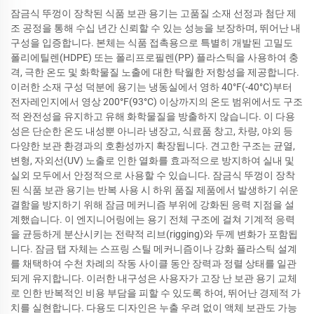
잠금식 뚜껑이 장착된 식품 보관 용기는 고품질 소재 선정과 첨단 제
조 공정을 통해 수십 년간 신뢰할 수 있는 성능을 보장하며, 뛰어난 내
구성을 입증합니다. 본체는 식품 접촉용으로 특별히 개발된 고밀도
폴리에틸렌(HDPE) 또는 폴리프로필렌(PP) 플라스틱을 사용하여 충
격, 극한 온도 및 화학물질 노출에 대한 탁월한 저항성을 제공합니다.
이러한 소재 구성 덕분에 용기는 냉동실에서 영하 40°F(-40°C)부터
전자레인지에서 영상 200°F(93°C) 이상까지의 온도 범위에서도 구조
적 완전성을 유지하고 유해 화학물질을 방출하지 않습니다. 이 다용
성은 단순한 온도 내성뿐 아니라 냉장고, 식료품 창고, 차량, 야외 등
다양한 보관 환경과의 호환성까지 확장됩니다. 견고한 구조는 균열,
변형, 자외선(UV) 노출로 인한 열화를 효과적으로 방지하여 실내 및
실외 모두에서 안정적으로 사용할 수 있습니다. 잠금식 뚜껑이 장착
된 식품 보관 용기는 반복 사용 시 하위 품질 제품에서 발생하기 쉬운
결함을 방지하기 위해 잠금 메커니즘 부위에 강화된 응력 지점을 설
계했습니다. 이 엔지니어링에는 용기 전체 구조에 걸쳐 기계적 응력
을 균등하게 분산시키는 전략적 리브(rigging)와 두께 변화가 포함됩
니다. 잠금 탭 자체는 스프링 스틸 메커니즘이나 강화 플라스틱 설계
를 채택하여 수천 차례의 작동 사이클 동안 장력과 정렬 상태를 일관
되게 유지합니다. 이러한 내구성은 사용자가 고장 난 보관 용기 교체
로 인한 반복적인 비용 부담을 피할 수 있도록 하여, 뛰어난 경제적 가
치를 실현합니다. 다용도 디자인은 누출 우려 없이 액체 보관도 가능