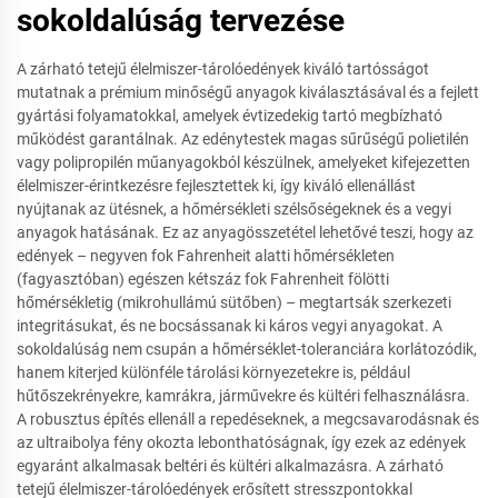
sokoldalúság tervezése
A zárható tetejű élelmiszer-tárolóedények kiváló tartósságot
mutatnak a prémium minőségű anyagok kiválasztásával és a fejlett
gyártási folyamatokkal, amelyek évtizedekig tartó megbízható
működést garantálnak. Az edénytestek magas sűrűségű polietilén
vagy polipropilén műanyagokból készülnek, amelyeket kifejezetten
élelmiszer-érintkezésre fejlesztettek ki, így kiváló ellenállást
nyújtanak az ütésnek, a hőmérsékleti szélsőségeknek és a vegyi
anyagok hatásának. Ez az anyagösszetétel lehetővé teszi, hogy az
edények – negyven fok Fahrenheit alatti hőmérsékleten
(fagyasztóban) egészen kétszáz fok Fahrenheit fölötti
hőmérsékletig (mikrohullámú sütőben) – megtartsák szerkezeti
integritásukat, és ne bocsássanak ki káros vegyi anyagokat. A
sokoldalúság nem csupán a hőmérséklet-toleranciára korlátozódik,
hanem kiterjed különféle tárolási környezetekre is, például
hűtőszekrényekre, kamrákra, járművekre és kültéri felhasználásra.
A robusztus építés ellenáll a repedéseknek, a megcsavarodásnak és
az ultraibolya fény okozta lebonthatóságnak, így ezek az edények
egyaránt alkalmasak beltéri és kültéri alkalmazásra. A zárható
tetejű élelmiszer-tárolóedények erősített stresszpontokkal