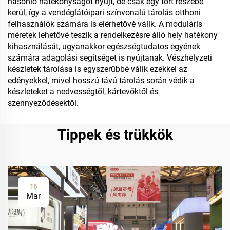
hasonló hatékonyságot nyújt, de csak egy tört részébe
kerül, így a vendéglátóipari színvonalú tárolás otthoni
felhasználók számára is elérhetővé válik. A moduláris
méretek lehetővé teszik a rendelkezésre álló hely hatékony
kihasználását, ugyanakkor egészségtudatos egyének
számára adagolási segítséget is nyújtanak. Vészhelyzeti
készletek tárolása is egyszerűbbé válik ezekkel az
edényekkel, mivel hosszú távú tárolás során védik a
készleteket a nedvességtől, kártevőktől és
szennyeződésektől.
Tippek és trükkök
16
Mar