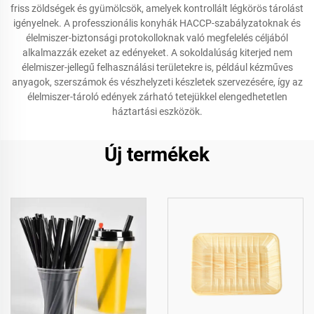
friss zöldségek és gyümölcsök, amelyek kontrollált légkörös tárolást
igényelnek. A professzionális konyhák HACCP-szabályzatoknak és
élelmiszer-biztonsági protokolloknak való megfelelés céljából
alkalmazzák ezeket az edényeket. A sokoldalúság kiterjed nem
élelmiszer-jellegű felhasználási területekre is, például kézműves
anyagok, szerszámok és vészhelyzeti készletek szervezésére, így az
élelmiszer-tároló edények zárható tetejükkel elengedhetetlen
háztartási eszközök.
Új termékek