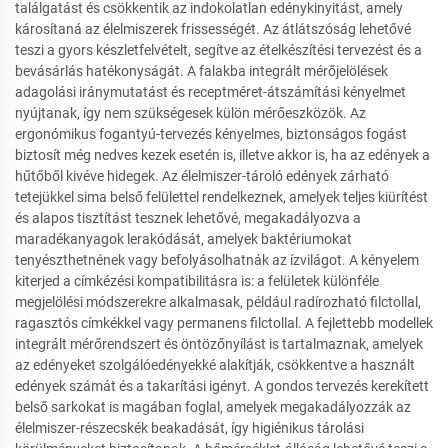
találgatást és csökkentik az indokolatlan edénykinyitást, amely
károsítaná az élelmiszerek frissességét. Az átlátszóság lehetővé
teszi a gyors készletfelvételt, segítve az ételkészítési tervezést és a
bevásárlás hatékonyságát. A falakba integrált mérőjelölések
adagolási iránymutatást és receptméret-átszámítási kényelmet
nyújtanak, így nem szükségesek külön mérőeszközök. Az
ergonómikus fogantyú-tervezés kényelmes, biztonságos fogást
biztosít még nedves kezek esetén is, illetve akkor is, ha az edények a
hűtőből kivéve hidegek. Az élelmiszer-tároló edények zárható
tetejükkel sima belső felülettel rendelkeznek, amelyek teljes kiürítést
és alapos tisztítást tesznek lehetővé, megakadályozva a
maradékanyagok lerakódását, amelyek baktériumokat
tenyészthetnének vagy befolyásolhatnák az ízvilágot. A kényelem
kiterjed a címkézési kompatibilitásra is: a felületek különféle
megjelölési módszerekre alkalmasak, például radírozható filctollal,
ragasztós címkékkel vagy permanens filctollal. A fejlettebb modellek
integrált mérőrendszert és öntözőnyílást is tartalmaznak, amelyek
az edényeket szolgálóedényekké alakítják, csökkentve a használt
edények számát és a takarítási igényt. A gondos tervezés kerekített
belső sarkokat is magában foglal, amelyek megakadályozzák az
élelmiszer-részecskék beakadását, így higiénikus tárolási