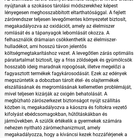
nyújtanak a szokásos tárolási módszerekhez képest
lényegesen meghosszabbított eltarthatósággal. A fejlett
zárórendszer teljesen levegőmentes környezetet biztosít,
megakadályozva az oxidációt, amely az élelmiszer
romlását és a tápanyagok lebomlását okozza. A
felhasználók drámaian csökkenthetik az élelmiszer-
hulladékot, ami hosszú távon jelentős
költségmegtakarításhoz vezet. A levegőtlen zárás optimális
páratartalmat biztosít, így a friss zöldségek és gyümölcsök
hosszabb ideig maradnak ropogósak, illetve megelőzi a
fagyasztott termékek fagykárosodását. Ezek az edények
megszüntetik a dobozban tárolt étel- és olajtermékek
elszállásának és megromlásának kellemetlen problémáját,
mivel teljesen kizárják az oxigén behatolását. A
megbízható zárószerkezet biztonságot nyújt szállítás
közben is, megakadályozva a káoszra és foltokra vezető
kifolyást ebédcsomagokban, hűtőtáskákban és
járművekben. A szülők értékelik a gyermekek számára
nehezen nyitható zárómechanizmust, amely
megakadályozza, hogy a kíváncsi kezek hozzáférjenek a