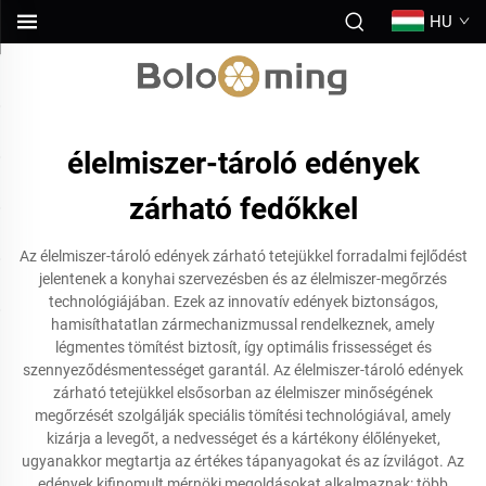
HU
élelmiszer-tároló edények
zárható fedőkkel
Az élelmiszer-tároló edények zárható tetejükkel forradalmi fejlődést
jelentenek a konyhai szervezésben és az élelmiszer-megőrzés
technológiájában. Ezek az innovatív edények biztonságos,
hamisíthatatlan zármechanizmussal rendelkeznek, amely
légmentes tömítést biztosít, így optimális frissességet és
szennyeződésmentességet garantál. Az élelmiszer-tároló edények
zárható tetejükkel elsősorban az élelmiszer minőségének
megőrzését szolgálják speciális tömítési technológiával, amely
kizárja a levegőt, a nedvességet és a kártékony élőlényeket,
ugyanakkor megtartja az értékes tápanyagokat és az ízvilágot. Az
edények kifinomult mérnöki megoldásokat alkalmaznak: több