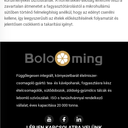
körülményeket biztosítanak. A hőmérséklet-állóság lehetővé teszi a
zavartalan átmenetet a fagyasztótárolástól a mikrohullámú
sütőben történő felmelegítésig anélkül, hogy az edényt cserélni
kellene, így leegyszerűsíti az ételek előkészítésének folyamatát és
jelentősen csökkenti a takarítási igényt.
Függőlegesen integrált, környezetbarát élelmiszer-
csomagoló gyártó: tea- és kávépoharak, fogyasztásra kész
ételcsomagolók, sütődobozok, zöldség-gyümölcs tálcák és
lebomló szívószálak. ISO-s tanúsítvánnyal rendelkező
vállalat, éves kapacitása 20 000 tonna.
LÉPJEN KAPCSOLATBA VELÜNK