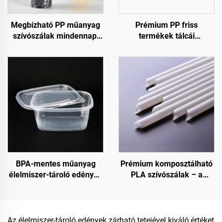
Megbízható PP műanyag
Prémium PP friss
szívószálak mindennapi
termékek tálcái
használatra
gyümölcsöknek,
zöldségeknek és
húsoknak
BPA-mentes műanyag
Prémium komposztálható
élelmiszer-tároló edények
PLA szívószálak – a
fogyasztási célra és
fenntartható választás
élelmiszer-tárolásra
Az élelmiszer-tároló edények zárható tetejével kiváló értéket