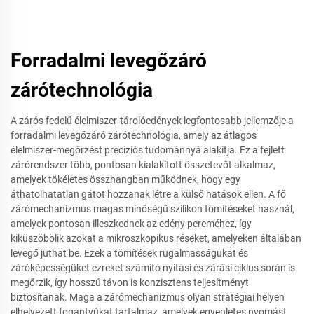
Forradalmi levegőzáró
zárótechnológia
A zárós fedelű élelmiszer-tárolóedények legfontosabb jellemzője a
forradalmi levegőzáró zárótechnológia, amely az átlagos
élelmiszer-megőrzést precíziós tudománnyá alakítja. Ez a fejlett
zárórendszer több, pontosan kialakított összetevőt alkalmaz,
amelyek tökéletes összhangban működnek, hogy egy
áthatolhatatlan gátot hozzanak létre a külső hatások ellen. A fő
zárómechanizmus magas minőségű szilikon tömítéseket használ,
amelyek pontosan illeszkednek az edény pereméhez, így
kiküszöbölik azokat a mikroszkopikus réseket, amelyeken általában
levegő juthat be. Ezek a tömítések rugalmasságukat és
záróképességüket ezreket számító nyitási és zárási ciklus során is
megőrzik, így hosszú távon is konzisztens teljesítményt
biztosítanak. Maga a zárómechanizmus olyan stratégiai helyen
elhelyezett fogantyúkat tartalmaz, amelyek egyenletes nyomást