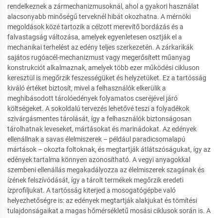
rendelkeznek a zármechanizmusoknál, ahol a gyakori használat
alacsonyabb minőségű terveknél hibát okozhatna. A mérnöki
megoldások közé tartozik a célzott merevítő bordázás és a
falvastagság változása, amelyek egyenletesen osztják el a
mechanikai terhelést az edény teljes szerkezetén. A zárkarikák
sajátos rugóacél-mechanizmust vagy megerősített műanyag
konstrukciót alkalmaznak, amelyek több ezer működési cikluson
keresztül is megőrzik feszességüket és helyzetüket. Ez a tartósság
kiváló értéket biztosít, mivel a felhasználók elkerülik a
meghibásodott tárolóedények folyamatos cseréjével járó
költségeket. A sokoldalú tervezés lehetővé teszi a folyadékok
szivárgásmentes tárolását, így a felhasználók biztonságosan
tárolhatnak leveseket, mártásokat és marinádokat. Az edények
ellenállnak a savas élelmiszerek – például paradicsomalapú
mártások – okozta foltoknak, és megtartják átlátszóságukat, így az
edények tartalma könnyen azonosítható. A vegyi anyagokkal
szembeni ellenállás megakadályozza az élelmiszerek szagának és
ízének felszívódását, így a tárolt termékek megőrzik eredeti
ízprofiljukat. A tartósság kiterjed a mosogatógépbe való
helyezhetőségre is: az edények megtartják alakjukat és tömítési
tulajdonságaikat a magas hőmérsékletű mosási ciklusok során is. A