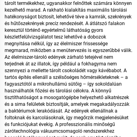
tárolt termékekhez, ugyanakkor felnőttek számára könnyen
kezelhető marad. A rakható kialakítás maximális tárolási
hatékonyságot biztosít, lehetővé téve a kamrák, szekrények
és hűtőszekrények precíz rendezését. A átlátszó falakon
keresztül történő egyértelmű láthatóság gyors
készletfelülvizsgálatot tesz lehetővé a dobozok
megnyitása nélkül, így az élelmiszer frissessége
megmarad, miközben a menütervezés is egyszerűbbé válik.
Az élelmiszer-tároló edények zárható tetejével nem
terjednek át az illatok, így például a fokhagyma nem
szennyezi a mellette tárolt csokoládét vagy kávébabot. A
tartós építés ellenáll a szélsőséges hőmérsékleteknek – a
fagyasztótól a mikrohullámú sütőig – így sokoldalúan
használhatók főzési és tárolási célokra. A könnyű
tisztíthatóságot a mosogatógépbe helyezhető alkatrészek
és a sima felületek biztosítják, amelyek megakadályozzák
a baktériumok lerakódását. Az edények ellenállnak a
foltoknak és karcolásoknak, így megőrzik megjelenésüket
és funkciójukat évekig. A professzionális minőségű
zárótechnológia vákuumcsomagoló rendszerekhez