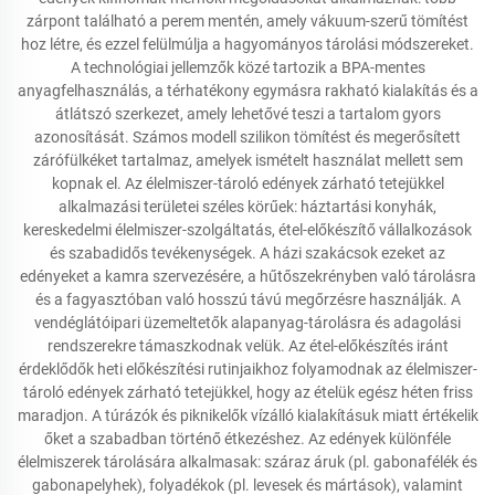
zárpont található a perem mentén, amely vákuum-szerű tömítést
hoz létre, és ezzel felülmúlja a hagyományos tárolási módszereket.
A technológiai jellemzők közé tartozik a BPA-mentes
anyagfelhasználás, a térhatékony egymásra rakható kialakítás és a
átlátszó szerkezet, amely lehetővé teszi a tartalom gyors
azonosítását. Számos modell szilikon tömítést és megerősített
zárófülkéket tartalmaz, amelyek ismételt használat mellett sem
kopnak el. Az élelmiszer-tároló edények zárható tetejükkel
alkalmazási területei széles körűek: háztartási konyhák,
kereskedelmi élelmiszer-szolgáltatás, étel-előkészítő vállalkozások
és szabadidős tevékenységek. A házi szakácsok ezeket az
edényeket a kamra szervezésére, a hűtőszekrényben való tárolásra
és a fagyasztóban való hosszú távú megőrzésre használják. A
vendéglátóipari üzemeltetők alapanyag-tárolásra és adagolási
rendszerekre támaszkodnak velük. Az étel-előkészítés iránt
érdeklődők heti előkészítési rutinjaikhoz folyamodnak az élelmiszer-
tároló edények zárható tetejükkel, hogy az ételük egész héten friss
maradjon. A túrázók és piknikelők vízálló kialakításuk miatt értékelik
őket a szabadban történő étkezéshez. Az edények különféle
élelmiszerek tárolására alkalmasak: száraz áruk (pl. gabonafélék és
gabonapelyhek), folyadékok (pl. levesek és mártások), valamint