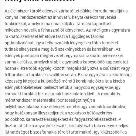
Az élelmiszer-tároló edények zárható tetejükkel forradalmasítják a
konyhai rendszerezést az innovatív, helytakarékos tervezési
funkciókkal, amelyek maximalizálják a tárolási kapacitást,
miközben növelik a felhasználói kényelmet. Az intelligens egymásra
rakható szerkezet lehetővé teszi a függőleges tárolás
optimalizálását, így a felhasználók lényegesen több terméket
tudnak elhelyezni a meglévő szekrényekben és kamrákban. Az
edények pontosan megtervezett egymásra rakható peremekkel
vannak ellátva, amelyek stabil, egymásba kapcsolódó kapcsolatot
hoznak létre több egység között, megakadályozva a csúszást vagy
felborulást a tárolás és szállítás során. Ez az egymásra rakhatósági
képesség kiterjed a különböző méretű kombinációkra is: a kisebb
edények tökéletesen beilleszthetők a nagyobb egységekbe, így
kompakt tárolást biztosítanak használaton kívül. A moduláris
méretrendszer matematikai pontosságot nyújt a
helykihasználásban: az edények méretei úgy vannak koordinálva,
hogy hatékonyan illeszkedjenek a szokásos hűtőszekrény-
polcokhoz, kamra-szélességekhez és fagyasztórekeszekhez. A
tisztán átlátszó anyagból készült, kristálytiszta falú edények teljes
láthatóságot biztosítanak a tárolt tartalmakról, így kiküszöbölik a