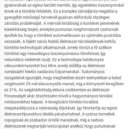
gyakorolnak az egész kerület mentén, így egyenletes összenyomást
érnek el a tömítés felületén. Ez a komplex záróeljárás megelőzi a
gyengébb minőségű terveknél gyakran előforduló részleges
záródás problémáját. A mérnöki kiválóság a konténer peremének
kialakításáig terjed, amelybe pontosan megformázott csatornák
épültek be, hogy a tömítést automatikusan az optimális pozícióba
vezessék. A fejlett zárós fedelű élelmiszer-tárolóedények kettős
tömítési technológiát alkalmaznak, amely ötvözi a fő szilikon
tömítést egy másodlagos összenyomásos tömítéssel, így
redundáns védelmet nyújt. Ez a technológia hatékonyan
vákuumkörnyezetet hoz létre, amely leállítja az élelmiszer
romlásáért felelős oxidációs folyamatokat. Tudományos
vizsgálatok igazolják, hogy megfelelően lezárt edényekben a belső
oxigénszint 2%-nál alacsonyabb marad, míg a környezeti levegőben
ez 21%. Az oxigénkitettség ekkora csökkenése az élelmiszer
frissességét akár ötszörösére növeli a hagyományos tárolási
módszerekhez képest. A levegőzáró tömítés továbbá
megakadályozza a nedvesség átjutását, így fenntartja az egyes
élelmiszertípusokhoz ideális páratartalmat. A száraz termékek
ropogósak és szabadon ömlők maradnak, míg a nedves
élelmiszerek megtartják textúrájukat anélkül, hogy puhulnának