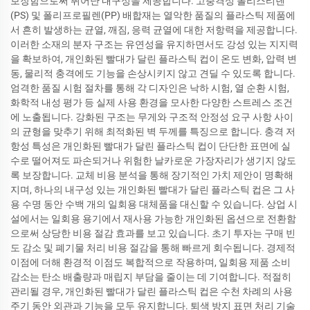
보장함으로써 뛰어난 내구성을 제공합니다. 고충격성 폴리스티렌
(PS) 및 폴리프로필렌(PP) 배합재는 열악한 품질의 플라스틱 제품에
서 흔히 발생하는 균열, 깨짐, 응력 균열에 대한 저항력을 제공합니다.
이러한 소재의 분자 구조는 유연성을 유지하면서도 강성 있는 지지력
을 확보하여, 개인화된 빨대가 달린 플라스틱 컵이 온도 변화, 압력 변
동, 물리적 충격에도 기능을 손상시키지 않고 견딜 수 있도록 합니다.
엄격한 품질 시험 절차를 통해 각 디자인은 낙하 시험, 열 순환 시험,
화학적 내성 평가 등 실제 사용 환경을 모사한 다양한 스트레스 조건
에 노출됩니다. 강화된 구조는 무게와 구조적 안정성 요구 사항 사이
의 균형을 맞추기 위해 최적화된 벽 두께를 특징으로 합니다. 충격 저
항성 특성은 개인화된 빨대가 달린 플라스틱 컵이 단단한 표면에 실
수로 떨어져도 파손되거나 위험한 날카로운 가장자리가 생기지 않도
록 보장합니다. 교체 비용 분석을 통해 장기적인 가치 제안이 명확해
지며, 하나의 내구성 있는 개인화된 빨대가 달린 플라스틱 컵은 그 사
용 수명 동안 수백 개의 일회용 대체품을 대신할 수 있습니다. 상업 시
설에서는 일회용 용기에서 재사용 가능한 개인화된 옵션으로 전환함
으로써 상당한 비용 절감 효과를 보고 있습니다. 초기 투자는 구매 빈
도 감소 및 폐기물 처리 비용 절감을 통해 빠르게 회수됩니다. 경제적
이점에 더해 환경적 이점도 복합적으로 작용하며, 일회용 제품 소비
감소는 탄소 배출량과 매립지 부담을 줄이는 데 기여합니다. 적절히
관리될 경우, 개인화된 빨대가 달린 플라스틱 컵은 수천 차례의 사용
주기 동안 외관과 기능을 모두 유지합니다. 퇴색 방지 표면 처리 기술