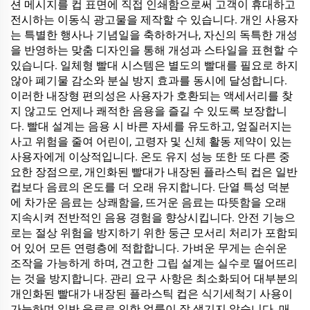
션 메시지를 컵 표면에 직접 인쇄함으로써 고객이 휴대하고
전시하는 이동식 광고물을 제작할 수 있습니다. 개인 사용자
는 특별한 행사나 기념일을 축하하거나, 자신의 독특한 개성
을 반영하는 맞춤 디자인을 통해 개성과 스타일을 표현할 수
있습니다. 일체형 빨대 시스템은 별도의 빨대를 필요로 하지
않아 폐기물 감소와 분실 방지 효과를 동시에 달성합니다.
이러한 내장형 편의성은 사용자가 호환되는 액세서리를 찾
지 않고도 언제나 쾌적한 음용을 즐길 수 있도록 보장합니
다. 빨대 설계는 음용 시 바른 자세를 유도하고, 엎질러지는
사고 위험을 줄여 어린이, 고령자 및 신체 활동 제약이 있는
사용자에게 이상적입니다. 온도 유지 성능 또한 또 다른 중
요한 장점으로, 개인화된 빨대가 내장된 플라스틱 컵은 일반
컵보다 음료의 온도를 더 오래 유지합니다. 단열 특성 덕분
에 차가운 음료는 상쾌함을, 뜨거운 음료는 따뜻함을 오래
지속시켜 전반적인 음용 경험을 향상시킵니다. 안전 기능으
로는 절상 위험을 방지하기 위한 둥근 모서리 처리가 포함되
어 있어 모든 연령층에 적합합니다. 가벼운 무게는 손쉬운
조작을 가능하게 하며, 견고한 그립 설계는 실수로 떨어뜨리
는 것을 방지합니다. 관리 요구 사항은 최소화되어 대부분의
개인화된 빨대가 내장된 플라스틱 컵은 식기세척기 사용이
가능하며 일반 음료로 인한 얼룩이 잘 생기지 않습니다. 매