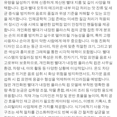
유량을 달성하기 위해 신중하게 계산된 빨대 지름 및 길이 사양을 채
택합니다. 컵과 빨대 모두의 매끄러운 내부 마감 처리는 맛 잔류 및 세
균 증식을 방지하여 음료의 품질과 위생 기준을 저해할 수 있는 요인
을 제거합니다. 인체공학적 그립 존에는 미세한 질감 처리가 적용되
어 장시간 사용 시에도 불편한 압력점 없이 안정적인 핸들링을 제공
합니다. 개인화된 빨대가 내장된 플라스틱 컵의 균형 잡힌 무게 분포
는 손의 피로를 방지하고 실수로 떨어뜨릴 가능성을 줄여, 특히 고령
사용자나 손아귀 힘이 약한 사람에게 매우 중요합니다. 아동 친화적
디자인 요소로는 둥근 모서리, 작은 손에 맞춘 적절한 크기, 그리고 밝
은 색상과 흥미로운 그래픽을 통한 시각적 매력이 포함됩니다. 빨대
시스템의 엎질러짐 방지 특성은 의류, 전자기기, 작업 표면을 음료 사
고로부터 보호하므로, 개인화된 빨대가 내장된 플라스틱 컵은 사무실
환경, 차량 내, 야외 활동 등 다양한 상황에 이상적입니다. 온도 차단
성능은 뜨거운 음료 섭취 시 화상 위험을 방지하면서도, 차가운 음료
섭취 시 컵 표면에 응결수 형성을 억제하여 미끄러짐을 예방합니다.
많은 개인화된 빨대가 내장된 플라스틱 컵 모델에 부착된 명확한 용
량 측정 눈금은 섭취량 조절, 약물 혼합, 레시피 조리 등 다양한 용도에
유용합니다. 적재 가능 디자인은 저장 및 운반 효율을 높이며, 특히 공
간 효율적인 재고 관리가 필요한 케이터링 서비스, 이벤트 기획사, 호
스피탈리티 사업체에 큰 가치를 제공합니다. 식기세척기 사용 가능
구조는 세척 절차를 간소화하면서도 반복 사용 간 철저한 살균을 보