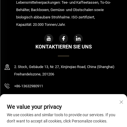
Lebensmittelverpackungen: Tee- und Kaffeetassen, To-Go-
Behälter, Backboxen, Gemüse- und Obstschalen sowie
biologisch abbaubare Strohhalme. ISO-zertifiziert,
Kapazität: 20.000 Tonnen/Jahr.
KONTAKTIEREN SIE UNS
2. Stock, Gebäude 13, Nr. 27, Xinjinqiao Road, China (Shanghai)
Freihandelszone, 201206
+86-13632980911
[email protected]
We value your privacy
We use cookies and similar tools to provide our services. If you
don't want to accept all cookies, click Personalize cookies.
Urheberrecht © 2026 Shanghai Bolooming Technology Co., Ltd. Alle Rechte