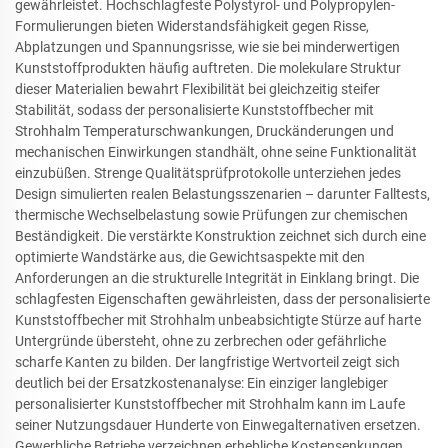
gewährleistet. Hochschlagfeste Polystyrol- und Polypropylen-
Formulierungen bieten Widerstandsfähigkeit gegen Risse,
Abplatzungen und Spannungsrisse, wie sie bei minderwertigen
Kunststoffprodukten häufig auftreten. Die molekulare Struktur
dieser Materialien bewahrt Flexibilität bei gleichzeitig steifer
Stabilität, sodass der personalisierte Kunststoffbecher mit
Strohhalm Temperaturschwankungen, Druckänderungen und
mechanischen Einwirkungen standhält, ohne seine Funktionalität
einzubüßen. Strenge Qualitätsprüfprotokolle unterziehen jedes
Design simulierten realen Belastungsszenarien – darunter Falltests,
thermische Wechselbelastung sowie Prüfungen zur chemischen
Beständigkeit. Die verstärkte Konstruktion zeichnet sich durch eine
optimierte Wandstärke aus, die Gewichtsaspekte mit den
Anforderungen an die strukturelle Integrität in Einklang bringt. Die
schlagfesten Eigenschaften gewährleisten, dass der personalisierte
Kunststoffbecher mit Strohhalm unbeabsichtigte Stürze auf harte
Untergründe übersteht, ohne zu zerbrechen oder gefährliche
scharfe Kanten zu bilden. Der langfristige Wertvorteil zeigt sich
deutlich bei der Ersatzkostenanalyse: Ein einziger langlebiger
personalisierter Kunststoffbecher mit Strohhalm kann im Laufe
seiner Nutzungsdauer Hunderte von Einwegalternativen ersetzen.
Gewerbliche Betriebe verzeichnen erhebliche Kostensenkungen