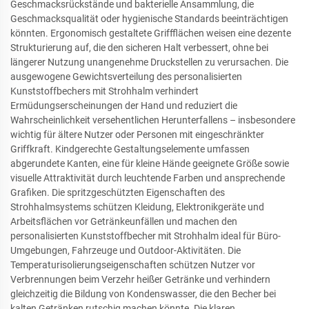
Geschmacksrückstände und bakterielle Ansammlung, die
Geschmacksqualität oder hygienische Standards beeinträchtigen
könnten. Ergonomisch gestaltete Griffflächen weisen eine dezente
Strukturierung auf, die den sicheren Halt verbessert, ohne bei
längerer Nutzung unangenehme Druckstellen zu verursachen. Die
ausgewogene Gewichtsverteilung des personalisierten
Kunststoffbechers mit Strohhalm verhindert
Ermüdungserscheinungen der Hand und reduziert die
Wahrscheinlichkeit versehentlichen Herunterfallens – insbesondere
wichtig für ältere Nutzer oder Personen mit eingeschränkter
Griffkraft. Kindgerechte Gestaltungselemente umfassen
abgerundete Kanten, eine für kleine Hände geeignete Größe sowie
visuelle Attraktivität durch leuchtende Farben und ansprechende
Grafiken. Die spritzgeschützten Eigenschaften des
Strohhalmsystems schützen Kleidung, Elektronikgeräte und
Arbeitsflächen vor Getränkeunfällen und machen den
personalisierten Kunststoffbecher mit Strohhalm ideal für Büro-
Umgebungen, Fahrzeuge und Outdoor-Aktivitäten. Die
Temperaturisolierungseigenschaften schützen Nutzer vor
Verbrennungen beim Verzehr heißer Getränke und verhindern
gleichzeitig die Bildung von Kondenswasser, die den Becher bei
kalten Getränken rutschig machen könnte. Die klaren