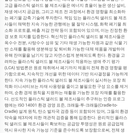
고급 플라스틱 샐러드 볼 제조사들은 에너지 효율이 높은 생산 설비,
재생 에너지 공급원, 그리고 제조 전 과정에서 환경 영향을 최소화하
는 폐기물 감축 기술에 투자한다. 책임 있는 플라스틱 샐러드 볼 제조
사들이 채택한 지속 가능한 관행에는 물 절약 시스템, 화학 폐기물 최
소화 프로토콜, 배출 저감 전략 등이 포함되어 있으며, 이는 진정한 환
경 보호 의지를 입증한다. 혁신적인 플라스틱 샐러드 볼 제조사들은
옥수수 전분, 사탕수수 섬유 및 기타 재생 가능한 자원과 같은 식물 기
반 소재를 활용해 생분해성 및 퇴비화 가능한 대체 제품을 개발하여
유해 잔여물을 남기지 않고 자연스럽게 분해되도록 한다. 환경을 고
려하는 플라스틱 샐러드 볼 제조사들이 적용하는 생애 주기 평가
(LCA) 방법론은 원료 채취에서 폐기까지 제품의 전체 환경 영향을 평
가함으로써, 지속적인 개선을 위한 데이터 기반 의사결정을 가능하게
한다. 지속 가능한 플라스틱 샐러드 볼 제조사들이 실시하는 포장 최
적화 이니셔티브는 자재 사용량을 줄이고 불필요한 구성 요소를 제거
하며, 순환 경제 원칙을 지원하는 재활용 가능한 포장 자재를 활용한
다. 선도적인 플라스틱 샐러드 볼 제조사들이 추구하는 인증 프로그
램에는 ISO 14001 환경 경영 표준, 크래들-투-크래들(Cradle-to-
Cradle) 설계 원칙, 탄소 발자국 검증 등이 포함되어 있어, 그들의 환경
약속을 제3자에 의한 객관적 검증을 통해 입증한다. 윤리적인 플라스
틱 샐러드 볼 제조사들이 확보하는 공급망 투명성은 원료 공급업체
역시 유사한 지속 가능성 기준을 준수하도록 보장함으로써, 전체 생