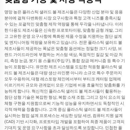
명망 높은 플라스틱 샐러드 볼 제조사들은 다양한 산업 분야 및 응용
분야에 걸쳐 다변화된 시장 요구사항과 특정 고객 니즈를 충족시킬
수 있는 포괄적인 맞춤형 제작 역량을 통해 두각을 나타냅니다. 이러
한 다용도 제조사들은 신속한 프로토타이핑, 맞춤형 금형 개발, 그리
고 고유한 운영 요구사항에 특화된 제품 수정을 지원하는 첨단 설계
및 엔지니어링 역량을 보유하고 있습니다. 전문 플라스틱 샐러드 볼
제조사들이 제공하는 폭넓은 맞춤형 옵션에는 정밀한 크기 사양, 브
랜드 가이드라인에 부합하는 커스텀 색상, 독점적인 질감 및 마감 처
리, 측정 눈금, 붓기 용 스풀트(주입구), 통합 잠금 메커니즘 등 특수 기
능이 포함됩니다. 유연한 제조 시스템을 도입한 적응형 플라스틱 샐
러드 볼 제조사들은 대량 생산 라인뿐 아니라 소규모 특수 주문까지
모두 수용하여, 대형 레스토랑 체인에서부터 부티크 캐터링 업체에
이르기까지 규모와 관계없이 모든 기업에 비용 효율적인 맞춤화를 가
능하게 합니다. 혁신적인 플라스틱 샐러드 볼 제조사들이 활용하는
첨단 성형 기술은 복잡한 형상, 복합 소재 조합, 그리고 장식 요소의 일
체형 구현을 지원함으로써 기능적 성능을 유지하면서도 독창적인 시
각적 매력을 창출합니다. 고객 중심 플라스틱 샐러드 볼 제조사들이
실시하는 협업 설계 프로세스는 세심한 상담 세션, 컴퓨터 지원 설계
(CAD) 기반 시각화, 프로토타입 개발을 포함하여 최종 제품이 고객의
기대치 및 운영 요구사항을 초과 달성하도록 보장합니다. 민첩한 플