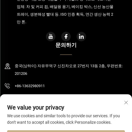
업체: 차 및 커피 컵, 배달용 용기, 베이킹 박스, 신선 농산물
트레이, 생분해성 빨대 등. ISO 인증 획득, 연간 생산 능력 2
만 톤.
문의하기
중국(상하이) 자유무역구 신진차오로 27번지 13동 2층, 우편번호:
201206
+86-13632980911
[email protected]
We value your privacy
We use cookies and similar tools to provide our services. If you
don't want to accept all cookies, click Personalize cookies.
저작권 © 2026 상하이 볼루밍 기술 유한공사. 모든 권리 보유.
개인정보 처리방
침