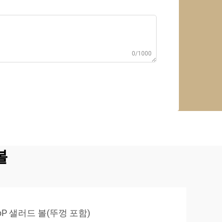
0/1000
볼
pP 샐러드 볼(뚜껑 포함)