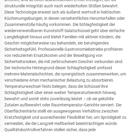
strukturelle Integrität auch nach wiederholten Stößen bewahrt.
Diese Technologie erweist sich als äußerst wertvoll in hektischen
Küchenumgebungen, in denen versehentliches Herunterfallen oder
Zusammenstöße häufig vorkommen. Die Schlagfestigkeit der
wiederverwendbaren Kunststoff-Salatschüssel geht über einfache
Langlebigkeit hinaus und bietet Familien mit aktiven Kindern, die
Geschirr möglicherweise rau behandeln, ein beruhigendes
Sicherheitsgefühl. Professionelle Gastronomiebetriebe profitieren
von reduzierten Ersatzkosten und der Beseitigung von
Sicherheitsrisiken, die mit zerbrochenem Geschirr verbunden sind.
Der technische Hintergrund dieser Schlagfestigkeit umfasst
mehrere Materialschichten, die synergistisch zusammenwirken, um
verschiedene Arten mechanischer Belastung zu absorbieren.
Temperaturwechsel-Tests belegen, dass die Schüssel ihre
Schlagfestigkeit über einen weiten Temperaturbereich hinweg
bewahrt und somit stets zuverlässig leistet – ob sie gekühlte
Zutaten aufbewahrt oder Raumtemperatur-Gerichte serviert. Die
Oberflächenhärte stellt ein ausgewogenes Verhältnis zwischen
Kratzfestigkeit und ausreichender Flexibilität her, um Sprödigkeit zu
vermeiden, die die Langzeit-Haltbarkeit beeinträchtigen würde.
Qualitätskontrollverfahren stellen sicher, dass jede