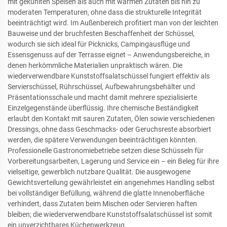
mit gekühlten Speisen als auch mit warmen Zutaten bis hin zu
moderaten Temperaturen, ohne dass die strukturelle Integrität
beeinträchtigt wird. Im Außenbereich profitiert man von der leichten
Bauweise und der bruchfesten Beschaffenheit der Schüssel,
wodurch sie sich ideal für Picknicks, Campingausflüge und
Essensgenuss auf der Terrasse eignet – Anwendungsbereiche, in
denen herkömmliche Materialien unpraktisch wären. Die
wiederverwendbare Kunststoffsalatschüssel fungiert effektiv als
Servierschüssel, Rührschüssel, Aufbewahrungsbehälter und
Präsentationsschale und macht damit mehrere spezialisierte
Einzelgegenstände überflüssig. Ihre chemische Beständigkeit
erlaubt den Kontakt mit sauren Zutaten, Ölen sowie verschiedenen
Dressings, ohne dass Geschmacks- oder Geruchsreste absorbiert
werden, die spätere Verwendungen beeinträchtigen könnten.
Professionelle Gastronomiebetriebe setzen diese Schüsseln für
Vorbereitungsarbeiten, Lagerung und Service ein – ein Beleg für ihre
vielseitige, gewerblich nutzbare Qualität. Die ausgewogene
Gewichtsverteilung gewährleistet ein angenehmes Handling selbst
bei vollständiger Befüllung, während die glatte Innenoberfläche
verhindert, dass Zutaten beim Mischen oder Servieren haften
bleiben; die wiederverwendbare Kunststoffsalatschüssel ist somit
ein unverzichtbares Küchenwerkzeug.