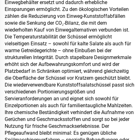
Einwegbehälter ersetzt und dadurch erhebliche
Einsparungen ermöglicht. Zu den ökologischen Vorteilen
zählen die Reduzierung von Einweg-Kunststoffabfällen
sowie die Senkung der CO₂-Bilanz, die mit dem
wiederholten Kauf von Einwegalternativen verbunden ist.
Die Temperaturstabilität der Schüssel ermöglicht
vielseitigen Einsatz – sowohl für kalte Salate als auch für
warme Getreidegerichte – ohne Einbußen bei der
strukturellen Integrität. Durch stapelbare Designmerkmale
erhöht sich der Aufbewahrungskomfort und wird der
Platzbedarf in Schränken optimiert, während gleichzeitig
die Oberfläche der Schüssel vor Kratzern geschützt bleibt.
Die wiederverwendbare Kunststoffsalatschüssel passt sich
verschiedenen Portionierungsgrößen und
Servieranforderungen an und eignet sich sowohl für
Einzelportionen als auch für familientaugliche Mahlzeiten.
Ihre chemische Beständigkeit verhindert die Aufnahme von
Gerüchen und Geschmacksstoffen und sorgt so bei jeder
Nutzung für frische Geschmackserlebnisse. Der
Pflegeaufwand bleibt minimal: Es genügen übliche
Spülmaschinenverfahren – spezielle Behandlungen oder