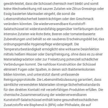
gewährleistet, dass die Schüssel chemisch inert bleibt und somit
keine Wechselwirkung mit sauren Zutaten wie Zitrus-Dressings oder
Essig-basierten Marinaden eingeht, die sonst die
Lebensmittelsicherheit beeinträchtigen oder den Geschmack
verändern könnten. Die wiederverwendbare Kunststoff-
Salatschüssel ist widerstandsfähig gegenüber Verfärbungen durch
intensive Zutaten wie Rote Bete, Beeren oder tomatenbasierte
Zubereitungen und behält so ein sauberes Erscheinungsbild bei, das
ordnungsgemäße Hygienepflege widerspiegelt. Die
Temperaturbeständigkeit ermöglicht eine wirksame Desinfektion
mittels heißem Wasser oder Dampfreinigung, ohne dass es zu einer
Materialdegradation oder zur Freisetzung potenziell schädlicher
Verbindungen kommt. Die nahtlose Konstruktion der Schüssel
eliminiert Fugen oder Spalten, in denen sich Bakterienkolonien
bilden könnten, und unterstützt damit umfassende
Reinigungsprotokolle. Die Lebensmittelzulassung garantiert, dass
sämtliche verwendeten Materialien strenge Sicherheitsstandards
für den direkten Kontakt mit verzehrfähigen Produkten erfüllen. Die
chemische Zusammensetzung der wiederverwendbaren
Kunststoff-Salatschüssel enthält keine gesundheitsschädlichen
Zusatzstoffe wie Bisphenol A (BPA) oder Phthalate, die auf