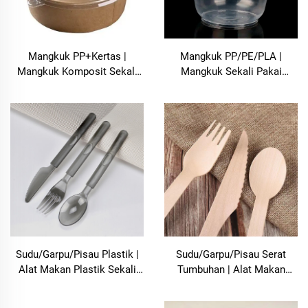
Mangkuk PP+Kertas |
Mangkuk PP/PE/PLA |
Mangkuk Komposit Sekali
Mangkuk Sekali Pakai
Pakai Premium Berkualiti
Berkualiti Makanan –
Makanan – Bolooming
Bolooming
Sudu/Garpu/Pisau Plastik |
Sudu/Garpu/Pisau Serat
Alat Makan Plastik Sekali
Tumbuhan | Alat Makan
Pakai Berkualiti Makanan –
Kompos Boleh
Bolooming
Terbiodegradasi Mesra Alam