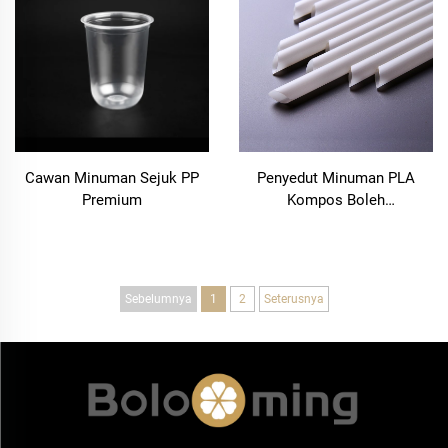
Cawan Minuman Sejuk PP
Penyedut Minuman PLA
Premium
Kompos Boleh
Terbiodegradasi Premium –
Pilihan yang Lestari
Sebelumnya
1
2
Seterusnya