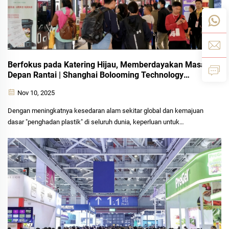
Berfokus pada Katering Hijau, Memberdayakan Masa
Depan Rantai | Shanghai Bolooming Technology
Mempersembahkan Penyelesaian Pembungkusan
Nov 10, 2025
Inovatif di Pameran SFE ke-40
Dengan meningkatnya kesedaran alam sekitar global dan kemajuan
dasar "penghadan plastik" di seluruh dunia, keperluan untuk
transformasi hijau dalam industri katering berantai belum pernah lagi
begitu mendesak. Pada ketika penting evolusi industri ini,...