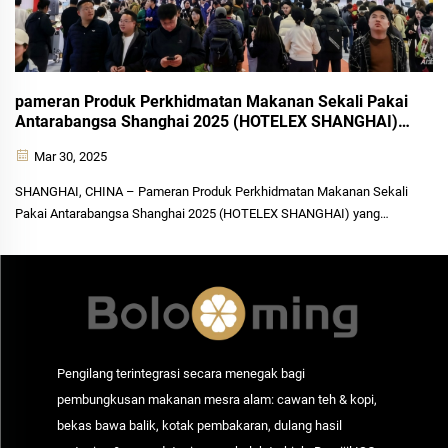
pameran Produk Perkhidmatan Makanan Sekali Pakai
Antarabangsa Shanghai 2025 (HOTELEX SHANGHAI)
Dibuka Secara Megah, Menerangi Masa Depan
Mar 30, 2025
Katering Hijau
SHANGHAI, CHINA – Pameran Produk Perkhidmatan Makanan Sekali
Pakai Antarabangsa Shanghai 2025 (HOTELEX SHANGHAI) yang
sangat dinantikan akan diadakan secara megah di Pusat Pameran dan
Persidangan Kebangsaan (Shanghai) dari 30 Mac...
Pengilang terintegrasi secara menegak bagi
pembungkusan makanan mesra alam: cawan teh & kopi,
bekas bawa balik, kotak pembakaran, dulang hasil