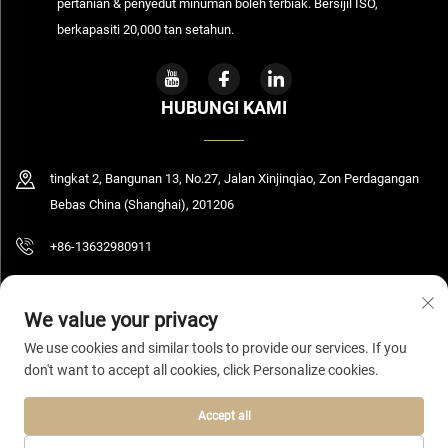
pertanian & penyedut minuman boleh terbiak. Bersijil ISO,
berkapasiti 20,000 tan setahun.
HUBUNGI KAMI
tingkat 2, Bangunan 13, No.27, Jalan Xinjinqiao, Zon Perdagangan
Bebas China (Shanghai), 201206
+86-13632980911
[email protected]
We value your privacy
We use cookies and similar tools to provide our services. If you
don't want to accept all cookies, click Personalize cookies.
Hak Cipta © 2026 Shanghai Bolooming Technology Sdn. Bhd. Hak Cipta
Terpelihara.
Dasar Privasi
Accept all