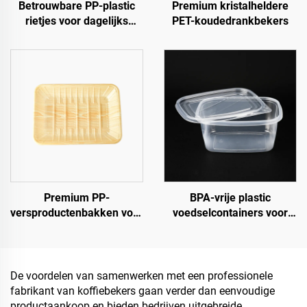
Betrouwbare PP-plastic
Premium kristalheldere
rietjes voor dagelijks
PET-koudedrankbekers
gebruik
Premium PP-
BPA-vrije plastic
versproductenbakken voor
voedselcontainers voor
fruit, groenten en vlees
afhaalmaaltijden en
voedselopslag
De voordelen van samenwerken met een professionele
fabrikant van koffiebekers gaan verder dan eenvoudige
productaankoop en bieden bedrijven uitgebreide