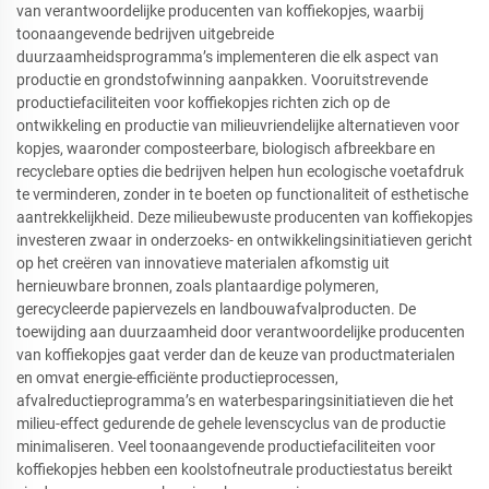
van verantwoordelijke producenten van koffiekopjes, waarbij
toonaangevende bedrijven uitgebreide
duurzaamheidsprogramma’s implementeren die elk aspect van
productie en grondstofwinning aanpakken. Vooruitstrevende
productiefaciliteiten voor koffiekopjes richten zich op de
ontwikkeling en productie van milieuvriendelijke alternatieven voor
kopjes, waaronder composteerbare, biologisch afbreekbare en
recyclebare opties die bedrijven helpen hun ecologische voetafdruk
te verminderen, zonder in te boeten op functionaliteit of esthetische
aantrekkelijkheid. Deze milieubewuste producenten van koffiekopjes
investeren zwaar in onderzoeks- en ontwikkelingsinitiatieven gericht
op het creëren van innovatieve materialen afkomstig uit
hernieuwbare bronnen, zoals plantaardige polymeren,
gerecycleerde papiervezels en landbouwafvalproducten. De
toewijding aan duurzaamheid door verantwoordelijke producenten
van koffiekopjes gaat verder dan de keuze van productmaterialen
en omvat energie-efficiënte productieprocessen,
afvalreductieprogramma’s en waterbesparingsinitiatieven die het
milieu-effect gedurende de gehele levenscyclus van de productie
minimaliseren. Veel toonaangevende productiefaciliteiten voor
koffiekopjes hebben een koolstofneutrale productiestatus bereikt