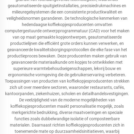
geautomatiseerde spuitgietinstallaties, precisiedrukmachines en
milieuregelsystemen die een consistente productkwaliteit en
veiligheidsnormen garanderen. De technologische kenmerken van
hedendaagse koffiekopjesproducenten omvatten
computergestuurde ontwerpprogrammatuur (CAD) voor het maken
van op maat gemaakte kopjeontwerpen, geautomatiseerde
productielijnen die efficiënt grote orders kunnen verwerken, en
geavanceerde kwaliteitsborgingsprotocollen die elke fase van het
productieproces bewaken. Deze producenten maken gebruik van
geavanceerde materiaalkunde om kopjes te ontwikkelen met
superieure warmtebehoudseigenschappen, lekvrij bouw en
ergonomische vormgeving die de gebruikerservaring verbeteren.
Toepassingen van producten van koffiekopjesproducenten strekken
zich uit over meerdere sectoren, waaronder restaurants, cafés,
kantoorpanden, ziekenhuizen, scholen en detailhandelsvestigingen.
De veelzijdigheid van de moderne mogelijkheden van
koffiekopjesproducenten maakt personalisatie mogelijk, zoals
merkgerichte bedrukking, diverse maatvoeringen en speciale
functies zoals dubbelwandige isolatie of composteerbare
materialen. Daarnaast richten koffiekopjesproducenten zich in
toenemende mate op duurzaamheidsinitiatieven, waarbij