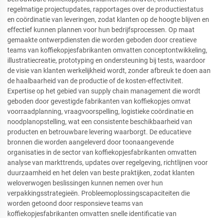
regelmatige projectupdates, rapportages over de productiestatus
en coördinatie van leveringen, zodat klanten op de hoogte blijven en
effectief kunnen plannen voor hun bedrijfsprocessen. Op maat
gemaakte ontwerpdiensten die worden geboden door creatieve
teams van koffiekopjesfabrikanten omvatten conceptontwikkeling,
illustratiecreatie, prototyping en ondersteuning bij tests, waardoor
de visie van klanten werkelijkheid wordt, zonder afbreuk te doen aan
de haalbaarheid van de productie of de kosten-effectiviteit.
Expertise op het gebied van supply chain management die wordt
geboden door gevestigde fabrikanten van koffiekopjes omvat
voorraadplanning, vraagvoorspelling, logistieke coördinatie en
noodplanopstelling, wat een consistente beschikbaarheid van
producten en betrouwbare levering waarborgt. De educatieve
bronnen die worden aangeleverd door toonaangevende
organisaties in de sector van koffiekopjesfabrikanten omvatten
analyse van markttrends, updates over regelgeving, richtlijnen voor
duurzaamheid en het delen van beste praktijken, zodat klanten
weloverwogen beslissingen kunnen nemen over hun
verpakkingsstrategieën. Probleemoplossingscapaciteiten die
worden getoond door responsieve teams van
koffiekopjesfabrikanten omvatten snelle identificatie van