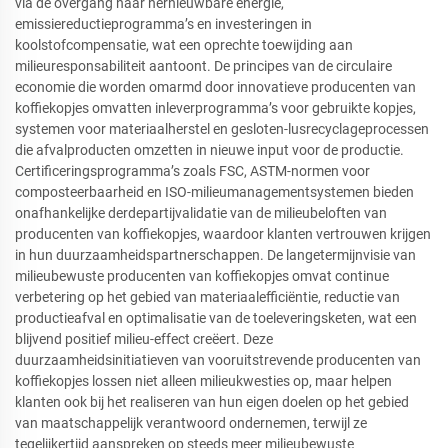
via de overgang naar hernieuwbare energie,
emissiereductieprogramma’s en investeringen in
koolstofcompensatie, wat een oprechte toewijding aan
milieuresponsabiliteit aantoont. De principes van de circulaire
economie die worden omarmd door innovatieve producenten van
koffiekopjes omvatten inleverprogramma’s voor gebruikte kopjes,
systemen voor materiaalherstel en gesloten-lusrecyclageprocessen
die afvalproducten omzetten in nieuwe input voor de productie.
Certificeringsprogramma’s zoals FSC, ASTM-normen voor
composteerbaarheid en ISO-milieumanagementsystemen bieden
onafhankelijke derdepartijvalidatie van de milieubeloften van
producenten van koffiekopjes, waardoor klanten vertrouwen krijgen
in hun duurzaamheidspartnerschappen. De langetermijnvisie van
milieubewuste producenten van koffiekopjes omvat continue
verbetering op het gebied van materiaalefficiëntie, reductie van
productieafval en optimalisatie van de toeleveringsketen, wat een
blijvend positief milieu-effect creëert. Deze
duurzaamheidsinitiatieven van vooruitstrevende producenten van
koffiekopjes lossen niet alleen milieukwesties op, maar helpen
klanten ook bij het realiseren van hun eigen doelen op het gebied
van maatschappelijk verantwoord ondernemen, terwijl ze
tegelijkertijd aanspreken op steeds meer milieubewuste