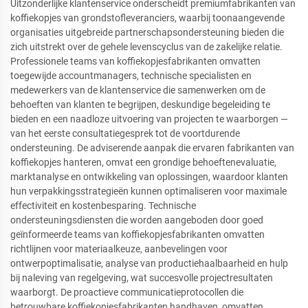
Uitzonderlijke klantenservice onderscheidt premiumfabrikanten van
koffiekopjes van grondstofleveranciers, waarbij toonaangevende
organisaties uitgebreide partnerschapsondersteuning bieden die
zich uitstrekt over de gehele levenscyclus van de zakelijke relatie.
Professionele teams van koffiekopjesfabrikanten omvatten
toegewijde accountmanagers, technische specialisten en
medewerkers van de klantenservice die samenwerken om de
behoeften van klanten te begrijpen, deskundige begeleiding te
bieden en een naadloze uitvoering van projecten te waarborgen —
van het eerste consultatiegesprek tot de voortdurende
ondersteuning. De adviserende aanpak die ervaren fabrikanten van
koffiekopjes hanteren, omvat een grondige behoeftenevaluatie,
marktanalyse en ontwikkeling van oplossingen, waardoor klanten
hun verpakkingsstrategieën kunnen optimaliseren voor maximale
effectiviteit en kostenbesparing. Technische
ondersteuningsdiensten die worden aangeboden door goed
geïnformeerde teams van koffiekopjesfabrikanten omvatten
richtlijnen voor materiaalkeuze, aanbevelingen voor
ontwerpoptimalisatie, analyse van productiehaalbaarheid en hulp
bij naleving van regelgeving, wat succesvolle projectresultaten
waarborgt. De proactieve communicatieprotocollen die
betrouwbare koffiekopjesfabrikanten handhaven, omvatten