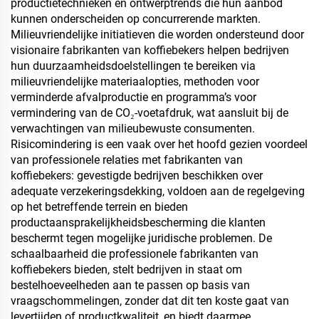
productietechnieken en ontwerptrends die hun aanbod
kunnen onderscheiden op concurrerende markten.
Milieuvriendelijke initiatieven die worden ondersteund door
visionaire fabrikanten van koffiebekers helpen bedrijven
hun duurzaamheidsdoelstellingen te bereiken via
milieuvriendelijke materiaalopties, methoden voor
verminderde afvalproductie en programma’s voor
vermindering van de CO₂-voetafdruk, wat aansluit bij de
verwachtingen van milieubewuste consumenten.
Risicomindering is een vaak over het hoofd gezien voordeel
van professionele relaties met fabrikanten van
koffiebekers: gevestigde bedrijven beschikken over
adequate verzekeringsdekking, voldoen aan de regelgeving
op het betreffende terrein en bieden
productaansprakelijkheidsbescherming die klanten
beschermt tegen mogelijke juridische problemen. De
schaalbaarheid die professionele fabrikanten van
koffiebekers bieden, stelt bedrijven in staat om
bestelhoeveelheden aan te passen op basis van
vraagschommelingen, zonder dat dit ten koste gaat van
levertijden of productkwaliteit, en biedt daarmee