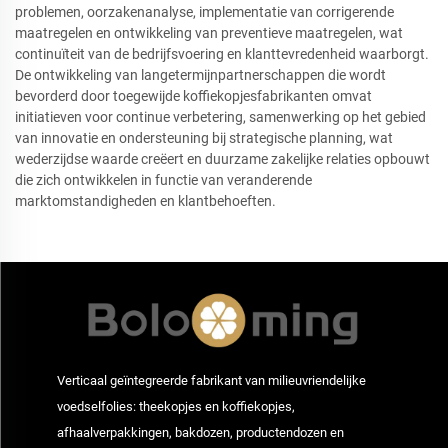
problemen, oorzakenanalyse, implementatie van corrigerende
maatregelen en ontwikkeling van preventieve maatregelen, wat
continuïteit van de bedrijfsvoering en klanttevredenheid waarborgt.
De ontwikkeling van langetermijnpartnerschappen die wordt
bevorderd door toegewijde koffiekopjesfabrikanten omvat
initiatieven voor continue verbetering, samenwerking op het gebied
van innovatie en ondersteuning bij strategische planning, wat
wederzijdse waarde creëert en duurzame zakelijke relaties opbouwt
die zich ontwikkelen in functie van veranderende
marktomstandigheden en klantbehoeften.
Verticaal geïntegreerde fabrikant van milieuvriendelijke
voedselfolies: theekopjes en koffiekopjes,
afhaalverpakkingen, bakdozen, productendozen en