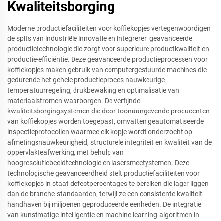
Kwaliteitsborging
Moderne productiefaciliteiten voor koffiekopjes vertegenwoordigen
de spits van industriële innovatie en integreren geavanceerde
productietechnologie die zorgt voor superieure productkwaliteit en
productie-efficiëntie. Deze geavanceerde productieprocessen voor
koffiekopjes maken gebruik van computergestuurde machines die
gedurende het gehele productieproces nauwkeurige
temperatuurregeling, drukbewaking en optimalisatie van
materiaalstromen waarborgen. De verfijnde
kwaliteitsborgingsystemen die door toonaangevende producenten
van koffiekopjes worden toegepast, omvatten geautomatiseerde
inspectieprotocollen waarmee elk kopje wordt onderzocht op
afmetingsnauwkeurigheid, structurele integriteit en kwaliteit van de
oppervlakteafwerking, met behulp van
hoogresolutiebeeldtechnologie en lasersmeetystemen. Deze
technologische geavanceerdheid stelt productiefaciliteiten voor
koffiekopjes in staat defectpercentages te bereiken die lager liggen
dan de branche-standaarden, terwijl ze een consistente kwaliteit
handhaven bij miljoenen geproduceerde eenheden. De integratie
van kunstmatige intelligentie en machine learning-algoritmen in