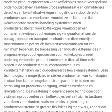
moderne productieprocessen voor koffiekopjes maakt voorspellend
onderhoudsbeheer, real-time procesoptimalisatie en onmiddellijke
detectie van kwaliteitsafwijkingen mogelijk, waardoor defecte
producten worden voorkomen voordat ze de klant bereiken.
Geavanceerde material handling-systemen binnen
productiefaciliteiten voor koffiekopjes waarborgen een
contaminatievrije productieomgeving via geautomatiseerde
opslag-, ophaal- en transportmechanismen die menselijke
tussenkomst en potentiële kwaliteitscompromissen tot een
minimum beperken. De toepassing van Industry 4.0-principes in
progressieve productieprocessen voor koffiekopjes creëert
onderling verbonden productienetwerken die real-time inzicht
bieden in de productiestatus, voorraadniveaus en
kwaliteitsmetrieken via cloudgebaseerde bewakingssystemen. Deze
technologische mogelijkheden stellen producenten van koffiekopjes
in staat hun klanten ongekende transparantie te bieden met
betrekking tot productievoortgang, kwaliteitsverificatie en
leverplanning. De investering in geavanceerde technologie door
visionaire producenten van koffiekopjes vertaalt zich in tastbare
voordelen voor klanten, zoals kortere levertijden, hogere
productconsistentie en grotere flexibiliteit bij maatwerk, zonder dat