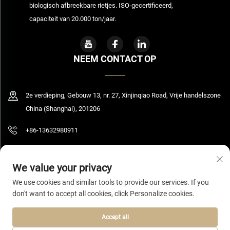
biologisch afbreekbare rietjes. ISO-gecertificeerd,
capaciteit van 20.000 ton/jaar.
NEEM CONTACT OP
2e verdieping, Gebouw 13, nr. 27, Xinjinqiao Road, Vrije handelszone
China (Shanghai), 201206
+86-13632980911
[email protected]
We value your privacy
We use cookies and similar tools to provide our services. If you
don't want to accept all cookies, click Personalize cookies.
Copyright © 2026 Shanghai Bolooming Technology Co., Ltd. Alle rechten
voorbehouden.
Privacybeleid
Accept all