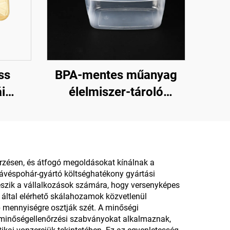
ss
BPA-mentes műanyag
i
élelmiszer-tároló
k,
edények fogyasztási
és
célra és élelmiszer-
tárolásra
rzésen, és átfogó megoldásokat kínálnak a
ávéspohár-gyártó költséghatékony gyártási
 teszik a vállalkozások számára, hogy versenyképes
által elérhető skálahozamok közvetlenül
b mennyiségre osztják szét. A minőségi
ú minőségellenőrzési szabványokat alkalmaznak,