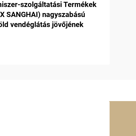
miszer-szolgáltatási Termékek
LEX SANGHAI) nagyszabású
öld vendéglátás jövőjének