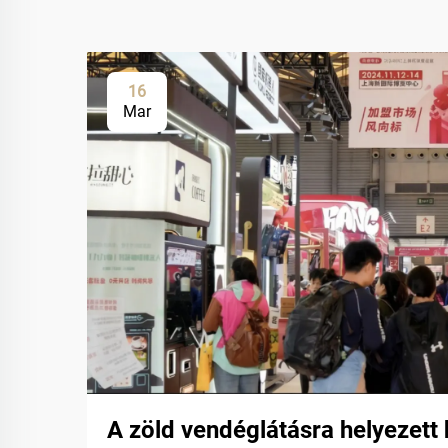
16
Mar
A zöld vendéglátásra helyezett 