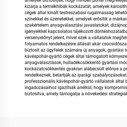
amelyek biztosítják, hogy minden pohár megfelelje
kizárja a termékhibák kockázatát, amelyek károsít
cégek által kínált testreszabási rugalmasság lehet
színekkel és üzenetekkel, amelyek erősítik a márkai
szakértelem anyagválasztási javaslatokat, dizájnop
igényeikkel kapcsolatos tájékozott döntéshozatalb
versenyelőnyt jelent, mivel ezek a vállalatok megfel
folyamatos rendelkezésre állását akár csúcsidősza
biztosít az ügyfelek számára új anyagok, gyártási
kávéspohár-gyártó cégek által támogatott környeze
anyagválasztások, hulladékcsökkentő gyártási mó
kockázatcsökkentés gyakran alábecsült előnye a pr
rendelkeznek, betartják az iparági szabályozásokat,
professzionális kávéspohár-gyártó vállalatok által 
ingadozásaihoz igazítsák anélkül, hogy kompromiss
biztosítva, amely támogatja a növekedési stratégiá