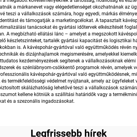
n a megadott követelményeknek a tartósság, hőállóság és esztét
hatnák a márkanevet vagy elégedetlenséget okozhatnának az ügy
ővé teszi a vállalkozások számára, hogy egyedi, márkás élménye
dentitást és támogatják a marketingcélokat. A tapasztalt kávésp
timalizálási tanácsokat és gyártási időtervek elkészítését fogl
an. A megbízható ellátási lánc – amelyet a megszokott kávéspoh
elő készletszinteket, tartalék gyártási kapacitást és logisztikai 
kokban is. A kávéspohár-gyártóval való együttműködés révén ny
 technikák és dizájnhajlamok megismerésére, amelyekkel kiemelk
ttudatos kezdeményezések segítenek a vállalkozásoknak elérni f
dszerek és szénlábnyom-csökkentő programok révén, amelyek v
ofesszionális kávéspohár-gyártóval való együttműködésnek, miv
 és termékfelelősségi védelmet nyújtanak, amely az ügyfeleket v
biztosított skálázhatóság lehetővé teszi a vállalkozások számár
zumot kellene kötniük a szállítási határidők vagy a termékmi
kat és a szezonális ingadozásokat.
Legfrissebb hírek