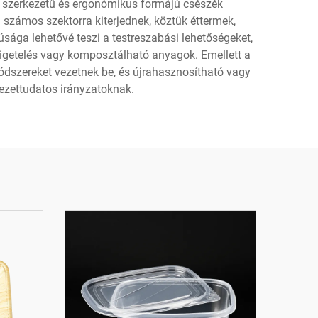
 szerkezetű és ergonómikus formájú csészék
i számos szektorra kiterjednek, köztük éttermek,
sága lehetővé teszi a testreszabási lehetőségeket,
zigetelés vagy komposztálható anyagok. Emellett a
ódszereket vezetnek be, és újrahasznosítható vagy
yezettudatos irányzatoknak.