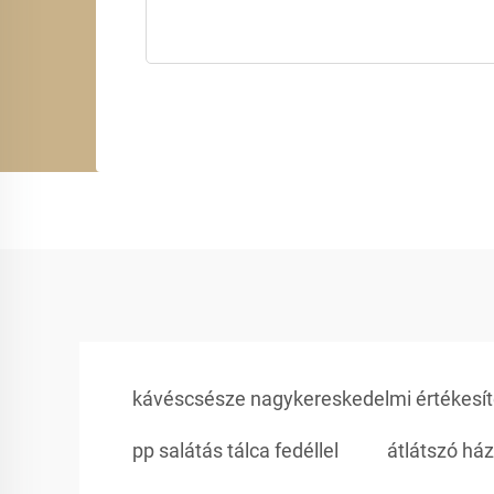
kávéscsésze nagykereskedelmi értékesí
pp salátás tálca fedéllel
átlátszó ház