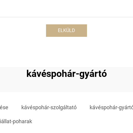
ELKÜLD
kávéspohár-gyártó
tése
kávéspohár-szolgáltató
kávéspohár-gyárt
iállat-poharak