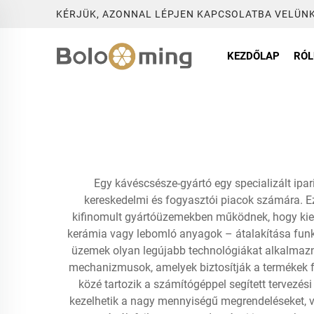
KÉRJÜK, AZONNAL LÉPJEN KAPCSOLATBA VELÜNK
KEZDŐLAP
RÓ
Egy kávéscsésze-gyártó egy specializált ipar
kereskedelmi és fogyasztói piacok számára. Eze
kifinomult gyártóüzemekben működnek, hogy kielé
kerámia vagy lebomló anyagok – átalakítása funkc
üzemek olyan legújabb technológiákat alkalmazna
mechanizmusok, amelyek biztosítják a termékek f
közé tartozik a számítógéppel segített tervezé
kezelhetik a nagy mennyiségű megrendeléseket, va