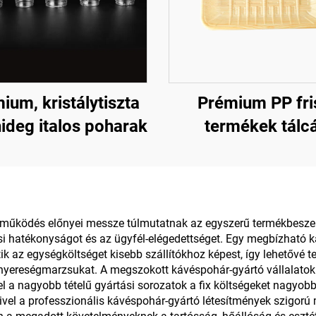
ium, kristálytiszta
Prémium PP fri
ideg italos poharak
termékek tálcá
gyümölcsökne
zöldségeknek 
húsoknak
ttműködés előnyei messze túlmutatnak az egyszerű termékbesze
i hatékonyságot és az ügyfél-elégedettséget. Egy megbízható k
tik az egységköltséget kisebb szállítókhoz képest, így lehetővé
nyereségmarzsukat. A megszokott kávéspohár-gyártó vállalatok 
l a nagyobb tételű gyártási sorozatok a fix költségeket nagyob
ivel a professzionális kávéspohár-gyártó létesítmények szigor