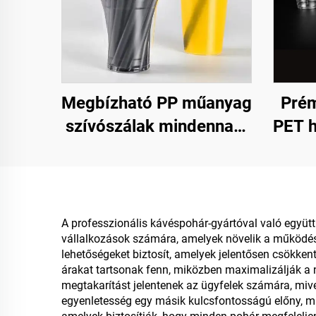
Megbízható PP műanyag
Prém
szívószálak mindennapi
PET h
használatra
A professzionális kávéspohár-gyártóval való együ
vállalkozások számára, amelyek növelik a működés
lehetőségeket biztosít, amelyek jelentősen csökken
árakat tartsonak fenn, miközben maximalizálják a 
megtakarítást jelentenek az ügyfelek számára, mive
egyenletesség egy másik kulcsfontosságú előny, m