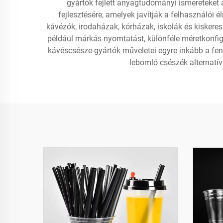
gyártók fejlett anyagtudományi ismereteke
fejlesztésére, amelyek javítják a felhasználói 
kávézók, irodaházak, kórházak, iskolák és kiskere
például márkás nyomtatást, különféle méretkonfig
kávéscsésze-gyártók műveletei egyre inkább a fen
lebomló csészék alternatív