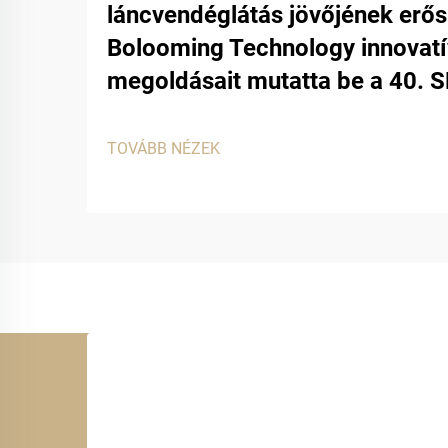
láncvendéglátás jövőjének erősí
Bolooming Technology innovat
megoldásait mutatta be a 40. SF
TOVÁBB NÉZEK