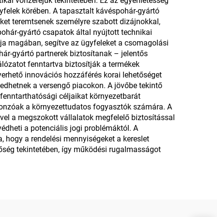
ikai vonzerejük tekintetében. Ez az egyenletesség
felek körében. A tapasztalt kávéspohár-gyártó
ket teremtsenek személyre szabott dizájnokkal,
ohár-gyártó csapatok által nyújtott technikai
alja magában, segítve az ügyfeleket a csomagolási
ár-gyártó partnerek biztosítanak – jelentős
hálózatot fenntartva biztosítják a termékek
erhető innovációs hozzáférés korai lehetőséget
edhetnek a versengő piacokon. A jövőbe tekintő
enntarthatósági céljaikat környezetbarát
onzóak a környezettudatos fogyasztók számára. A
el a megszokott vállalatok megfelelő biztosítással
édheti a potenciális jogi problémáktól. A
a, hogy a rendelési mennyiségeket a kereslet
nőség tekintetében, így működési rugalmasságot