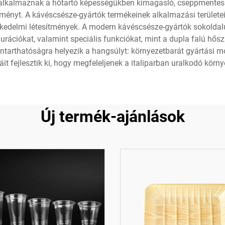
t alkalmaznak a hőtartó képességükben kimagasló, cseppmentes
élményt. A kávéscsésze-gyártók termékeinek alkalmazási területe
skedelmi létesítmények. A modern kávéscsésze-gyártók sokoldalú
urációkat, valamint speciális funkciókat, mint a dupla falú hős
ntarthatóságra helyezik a hangsúlyt: környezetbarát gyártási m
áit fejlesztik ki, hogy megfeleljenek a italiparban uralkodó körn
Új termék-ajánlások