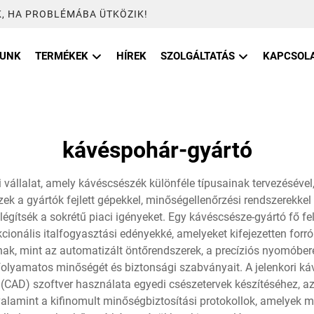
, HA PROBLÉMÁBA ÜTKÖZIK!
LUNK
TERMÉKEK
HÍREK
SZOLGÁLTATÁS
KAPCSOL
kávéspohár-gyártó
i vállalat, amely kávéscsészék különféle típusainak tervezéséve
k a gyártók fejlett gépekkel, minőségellenőrzési rendszerekkel é
gítsék a sokrétű piaci igényeket. Egy kávéscsésze-gyártó fő f
ionális italfogyasztási edényekké, amelyeket kifejezetten forró
k, mint az automatizált öntőrendszerek, a precíziós nyomóbere
olyamatos minőségét és biztonsági szabványait. A jelenkori káv
si (CAD) szoftver használata egyedi csészetervek készítéséhez, 
lamint a kifinomult minőségbiztosítási protokollok, amelyek mi