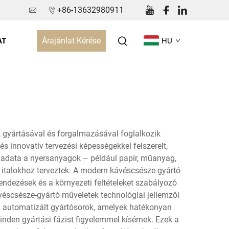
+86-13632980911
Árajánlat Kérése
AT
HU
l, gyártásával és forgalmazásával foglalkozik
s innovatív tervezési képességekkel felszerelt,
eladata a nyersanyagok – például papír, műanyag,
 italokhoz terveztek. A modern kávéscsésze-gyártó
ndezések és a környezeti feltételeket szabályozó
éscsésze-gyártó műveletek technológiai jellemzői
az automatizált gyártósorok, amelyek hatékonyan
nden gyártási fázist figyelemmel kísérnek. Ezek a