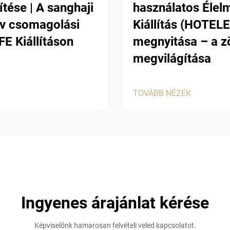
tése | A sanghaji
használatos Élel
ív csomagolási
Kiállítás (HOTE
E Kiállításon
megnyitása – a z
megvilágítása
TOVÁBB NÉZEK
Ingyenes árajánlat kérése
Képviselőnk hamarosan felvételi veled kapcsolatot.