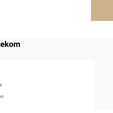
adekom
s
en