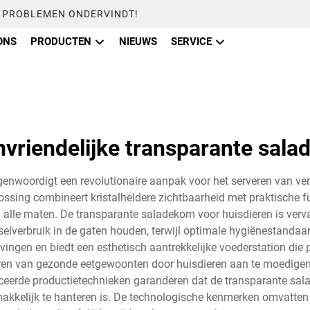
U PROBLEMEN ONDERVINDT!
ONS
PRODUCTEN
NIEUWS
SERVICE
nvriendelijke transparante sal
genwoordigt een revolutionaire aanpak voor het serveren van ve
sing combineert kristalheldere zichtbaarheid met praktische fun
alle maten. De transparante saladekom voor huisdieren is verv
selverbruik in de gaten houden, terwijl optimale hygiënestand
gen en biedt een esthetisch aantrekkelijke voederstation die p
ren van gezonde eetgewoonten door huisdieren aan te moedigen
de productietechnieken garanderen dat de transparante saladek
 gemakkelijk te hanteren is. De technologische kenmerken omvatt