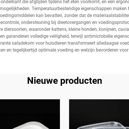
ip onderkant die afglijden tijdens het eten voorkomt, en een er
ke mogelijkheden. Temperatuurbestendige eigenschappen maken h
oedingsmiddelen kan bevatten, zonder dat de materiaalstabilite
controle, ondersteuning bij dieetovergangen en voedingsprotoco
e diersoorten, waaronder kattens, kleine honden, konijnen, cavia
alen garanderen volledige veiligheid, terwijl antimicrobiële ei
rante saladekom voor huisdieren transformeert alledaagse voedi
ken en tegelijkertijd optimale voeding en welzijn bevorderen voo
Nieuwe producten