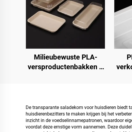
Milieubewuste PLA-
P
versproductenbakken –
verk
duurzaam presenteren,
opsl
verkopen en opslaan
De transparante saladekom voor huisdieren biedt t
huisdierenbezitters te maken krijgen bij het verbet
inzicht in de voedselinnamepatronen, waardoor e
voordat deze ernstige vorm aannemen. Deze duidelij