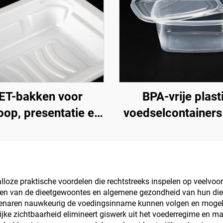
ET-bakken voor
BPA-vrije plast
oop, presentatie en
voedselcontainers
ag van vers fruit en
afhaalmaaltijden
groenten
voedselopsla
alloze praktische voordelen die rechtstreeks inspelen op veel
eren van de dieetgewoontes en algemene gezondheid van hun diere
igenaren nauwkeurig de voedingsinname kunnen volgen en moge
ke zichtbaarheid elimineert giswerk uit het voederregime en maa