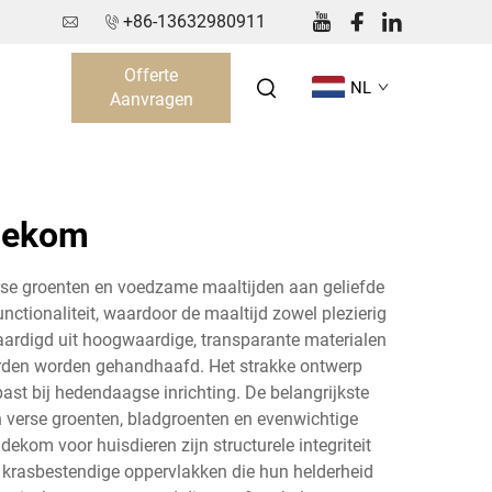
+86-13632980911
Offerte
NL
Aanvragen
adekom
rse groenten en voedzame maaltijden aan geliefde
ctionaliteit, waardoor de maaltijd zowel plezierig
aardigd uit hoogwaardige, transparante materialen
aarden worden gehandhaafd. Het strakke ontwerp
ast bij hedendaagse inrichting. De belangrijkste
 verse groenten, bladgroenten en evenwichtige
om voor huisdieren zijn structurele integriteit
en krasbestendige oppervlakken die hun helderheid