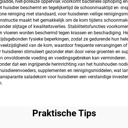
ladde, niet-poreuze oppervlak voorkomt bacteriële ophoping en 
huisdier beschermt en tegelijkertijd de schoonmaaktijd en -ins
ne reiniging met standaard, voor huisdieren veilige reinigingsm
onstructie maakt het gemakkelijk om de kom tijdens schoonmaken,
der slijtage of kwaliteitsverlies. Stabiliteitsfuncties voorko
 en vloeren worden beschermd tegen krassen en beschadiging. H
eeftijdsgebonden fysieke beperkingen, zodat ze gedurende hun he
 en veelzijdigheid van de kom, waardoor frequente vervangingen 
huisdieren stimuleert gezonder eten door verse groenten en sup
van onvoldoende voeding en voedingsgebreken kan verminderen. 
onder dat een ingrijpende herinrichting van het huishouden nod
rse huisdierenvoeders, supplementen en reinigingsmiddelen, wat 
ransparante saladekom voor huisdieren een verstandige investe
n.
Praktische Tips