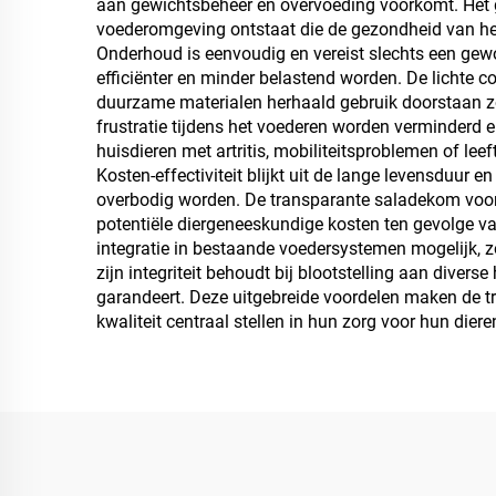
aan gewichtsbeheer en overvoeding voorkomt. Het g
voederomgeving ontstaat die de gezondheid van het 
Onderhoud is eenvoudig en vereist slechts een gewo
efficiënter en minder belastend worden. De lichte c
duurzame materialen herhaald gebruik doorstaan zon
frustratie tijdens het voederen worden verminderd
huisdieren met artritis, mobiliteitsproblemen of l
Kosten-effectiviteit blijkt uit de lange levensduur
overbodig worden. De transparante saladekom voor 
potentiële diergeneeskundige kosten ten gevolge 
integratie in bestaande voedersystemen mogelijk, z
zijn integriteit behoudt bij blootstelling aan dive
garandeert. Deze uitgebreide voordelen maken de t
kwaliteit centraal stellen in hun zorg voor hun diere