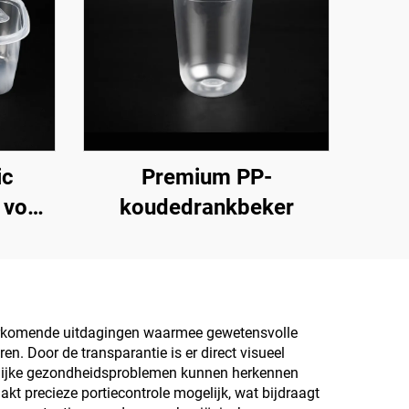
ic
Premium PP-
 voor
koudedrankbeker
 en
g
voorkomende uitdagingen waarmee gewetensvolle
n. Door de transparantie is er direct visueel
lijke gezondheidsproblemen kunnen herkennen
kt precieze portiecontrole mogelijk, wat bijdraagt