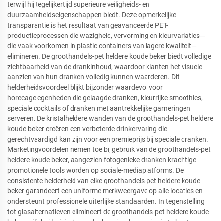
terwijl hij tegelijkertijd superieure veiligheids- en
duurzaamheidseigenschappen biedt. Deze opmerkelijke
transparantie is het resultaat van geavanceerde PET-
productieprocessen die wazigheid, vervorming en kleurvariaties—
die vaak voorkomen in plastic containers van lagere kwaliteit—
elimineren. De groothandels-pet heldere koude beker biedt volledige
zichtbaarheid van de drankinhoud, waardoor klanten het visuele
aanzien van hun dranken volledig kunnen waarderen. Dit
helderheidsvoordeel blijkt bijzonder waardevol voor
horecagelegenheden die gelaagde dranken, kleurrijke smoothies,
speciale cocktails of dranken met aantrekkelijke garneringen
serveren. De kristalheldere wanden van de groothandels-pet heldere
koude beker creëren een verbeterde drinkervaring die
gerechtvaardigd kan zijn voor een premieprijs bij speciale dranken.
Marketingvoordelen nemen toe bij gebruik van de groothandels-pet
heldere koude beker, aangezien fotogenieke dranken krachtige
promotionele tools worden op sociale-mediaplatforms. De
consistente helderheid van elke groothandels-pet heldere koude
beker garandeert een uniforme merkweergave op alle locaties en
ondersteunt professionele uiterlijke standaarden. In tegenstelling
tot glasalternatieven elimineert de groothandels-pet heldere koude