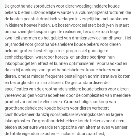
De groothandelsproducten voor dierenvoeding: heldere koude
bekers bieden uitzonderlijke waarde via volumeprijzenstructuren die
de kosten per stuk drastisch verlagen in vergelijking met aankopen
in kleinere hoeveelheden. Dit kostenvoordeel stelt bedrijven in staat
om aanzienlijke besparingen te realiseren, terwijl ze toch hoge
kwaliteitsnormen op het gebied van drankenservice handhaven. Het
prijsmodel voor groothandelsheldere koude bekers voor dieren
beloont grotere bestellingen met progressief gunstigere
eenheidsprijzen, waardoor horeca- en andere bedrijven hun
inkoopbudgetten effectief kunnen optimaliseren. Voorraadkosten
dalen bij aankoop van groothandelsheldere koude bekers voor
dieren, omdat minder frequente bestellingen administratieve kosten
en bezorgkosten minimaliseren. De gestandaardiseerde
specificaties van de groothandelsheldere koude bekers voor dieren
vereenvoudigen voorraadbeheer door de complexiteit van meerdere
productvarianten te elimineren. Grootschalige aankoop van
groothandelsheldere koude bekers voor dieren verbetert
cashflowbeheer dankzij voorspelbare leveringskosten en lagere
inkoopkosten. De groothandelsheldere koude bekers voor dieren
bieden superieure waarde ten opzichte van alternatieven wanneer
de totale eigendomskosten — inclusief duurzaamheid,