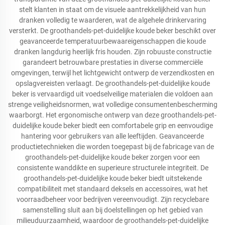
stelt klanten in staat om de visuele aantrekkelijkheid van hun
dranken volledig te waarderen, wat de algehele drinkervaring
versterkt. De groothandels-pet-duidelijke koude beker beschikt over
geavanceerde temperatuurbewaareigenschappen die koude
dranken langdurig heerlijk fris houden. Zijn robuuste constructie
garandeert betrouwbare prestaties in diverse commerciële
omgevingen, terwijl het lichtgewicht ontwerp de verzendkosten en
opslagvereisten verlaagt. De groothandels-pet-duidelijke koude
beker is vervaardigd uit voedselveilige materialen die voldoen aan
strenge veiligheidsnormen, wat volledige consumentenbescherming
waarborgt. Het ergonomische ontwerp van deze groothandels-pet-
duidelijke koude beker biedt een comfortabele grip en eenvoudige
hantering voor gebruikers van alle leeftijden. Geavanceerde
productietechnieken die worden toegepast bij de fabricage van de
groothandels-pet-duidelijke koude beker zorgen voor een
consistente wanddikte en superieure structurele integriteit. De
groothandels-pet-duidelijke koude beker biedt uitstekende
compatibiliteit met standaard deksels en accessoires, wat het
voorraadbeheer voor bedrijven vereenvoudigt. Zijn recyclebare
samenstelling sluit aan bij doelstellingen op het gebied van
milieuduurzaamheid, waardoor de groothandels-pet-duidelijke