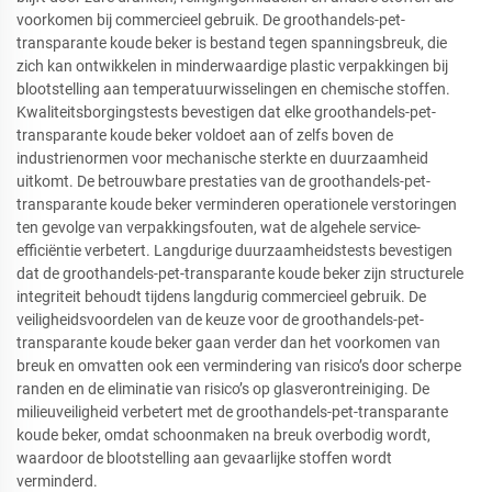
voorkomen bij commercieel gebruik. De groothandels-pet-
transparante koude beker is bestand tegen spanningsbreuk, die
zich kan ontwikkelen in minderwaardige plastic verpakkingen bij
blootstelling aan temperatuurwisselingen en chemische stoffen.
Kwaliteitsborgingstests bevestigen dat elke groothandels-pet-
transparante koude beker voldoet aan of zelfs boven de
industrienormen voor mechanische sterkte en duurzaamheid
uitkomt. De betrouwbare prestaties van de groothandels-pet-
transparante koude beker verminderen operationele verstoringen
ten gevolge van verpakkingsfouten, wat de algehele service-
efficiëntie verbetert. Langdurige duurzaamheidstests bevestigen
dat de groothandels-pet-transparante koude beker zijn structurele
integriteit behoudt tijdens langdurig commercieel gebruik. De
veiligheidsvoordelen van de keuze voor de groothandels-pet-
transparante koude beker gaan verder dan het voorkomen van
breuk en omvatten ook een vermindering van risico’s door scherpe
randen en de eliminatie van risico’s op glasverontreiniging. De
milieuveiligheid verbetert met de groothandels-pet-transparante
koude beker, omdat schoonmaken na breuk overbodig wordt,
waardoor de blootstelling aan gevaarlijke stoffen wordt
verminderd.