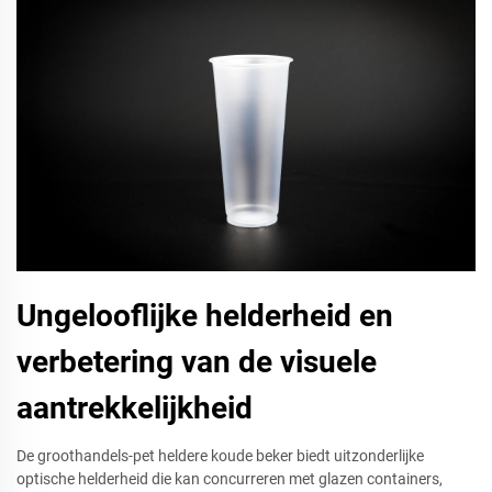
Ungelooflijke helderheid en
verbetering van de visuele
aantrekkelijkheid
De groothandels-pet heldere koude beker biedt uitzonderlijke
optische helderheid die kan concurreren met glazen containers,