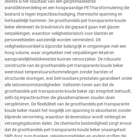
sterkte is het resultaat van een geoptimaliseerde
wanddikteverdeling en een hoogwaardige PET-harsformulering die
bestand is tegen impactbeschadiging, thermische spanning en
herhaaldelijk hanteren. De groothandels-pet-transparante koude
beker elimineert de breukrisico’s die gepaard gaan met glazen
verpakkingen, waardoor veiligheidsrisico’s voor klanten en
personeelsleden aanzienlijk worden verminderd. Dit
veiligheidsvoordeel is bijzonder belangrijk in omgevingen met een
hoog volume, waar ongelukken met verpakkingen letsel en
aansprakelijkheidskwesties kunnen veroorzaken. De robuuste
constructie van de groothandels-pet-transparante koude beker
weerstaat temperatuurschommelingen zonder barsten of
structurele storingen, wat betrouwbare prestaties garandeert onder
alle seizoensomstandigheden. Valtesten tonen aan dat de
groothandels-pet-transparante koude beker zijn integriteit behoudt,
zelfs bij impactkrachten die glasalternatieven zouden doen
versplinteren. De flexibiliteit van de groothandels-pet-transparante
koude beker maakt het mogelijk om spanning te absorberen zonder
blijvende vervorming, waardoor de levensduur wordt verlengd en
vervangingskosten dalen. De chemische bestendigheid zorgt ervoor
dat de groothandels-pet-transparante koude beker onaangetast
blijft door zure dranken, reinigingsmiddelen en andere stoffen die