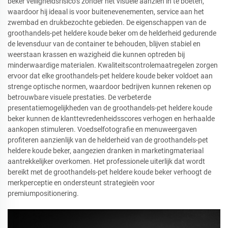
beker veiligheidsrisico’s zonder het visuele aanzien in te boeten,
waardoor hij ideaal is voor buitenevenementen, service aan het
zwembad en drukbezochte gebieden. De eigenschappen van de
groothandels-pet heldere koude beker om de helderheid gedurende
de levensduur van de container te behouden, blijven stabiel en
weerstaan krassen en wazigheid die kunnen optreden bij
minderwaardige materialen. Kwaliteitscontrolemaatregelen zorgen
ervoor dat elke groothandels-pet heldere koude beker voldoet aan
strenge optische normen, waardoor bedrijven kunnen rekenen op
betrouwbare visuele prestaties. De verbeterde
presentatiemogelijkheden van de groothandels-pet heldere koude
beker kunnen de klanttevredenheidsscores verhogen en herhaalde
aankopen stimuleren. Voedselfotografie en menuweergaven
profiteren aanzienlijk van de helderheid van de groothandels-pet
heldere koude beker, aangezien dranken in marketingmateriaal
aantrekkelijker overkomen. Het professionele uiterlijk dat wordt
bereikt met de groothandels-pet heldere koude beker verhoogt de
merkperceptie en ondersteunt strategieën voor
premiumpositionering.