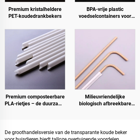
Premium kristalheldere
BPA-vrije plastic
PET-koudedrankbekers
voedselcontainers voor
afhaalmaaltijden en
voedselopslag
Premium composteerbare
Milieuvriendelijke
PLA-rietjes – de duurzame
biologisch afbreekbare
keuze
rietjes – de
verantwoordelijke keuze
De groothandelsversie van de transparante koude beker
voor huisdieren biedt talloze overtuigende voordelen,