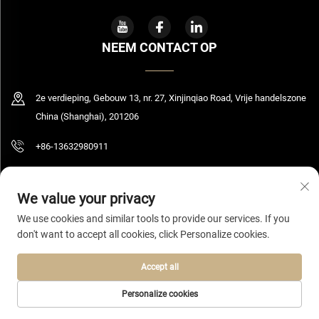
NEEM CONTACT OP
2e verdieping, Gebouw 13, nr. 27, Xinjinqiao Road, Vrije handelszone
China (Shanghai), 201206
+86-13632980911
[email protected]
We value your privacy
We use cookies and similar tools to provide our services. If you
don't want to accept all cookies, click Personalize cookies.
Copyright © 2026 Shanghai Bolooming Technology Co., Ltd. Alle rechten
voorbehouden.
Privacybeleid
Accept all
Personalize cookies
STARTPAGINA
PRODUCTEN
E-MAIL
TEL