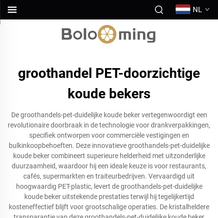
NL
groothandel PET-doorzichtige
koude bekers
De groothandels-pet-duidelijke koude beker vertegenwoordigt een
revolutionaire doorbraak in de technologie voor drankverpakkingen,
specifiek ontworpen voor commerciële vestigingen en
bulkinkoopbehoeften. Deze innovatieve groothandels-pet-duidelijke
koude beker combineert superieure helderheid met uitzonderlijke
duurzaamheid, waardoor hij een ideale keuze is voor restaurants,
cafés, supermarkten en traiteurbedrijven. Vervaardigd uit
hoogwaardig PET-plastic, levert de groothandels-pet-duidelijke
koude beker uitstekende prestaties terwijl hij tegelijkertijd
kosteneffectief blijft voor grootschalige operaties. De kristalheldere
transparantie van deze groothandels-pet-duidelijke koude beker