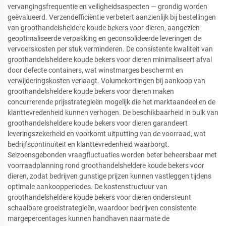
vervangingsfrequentie en veiligheidsaspecten — grondig worden
geëvalueerd. Verzendefficiëntie verbetert aanzienlijk bij bestellingen
van groothandelsheldere koude bekers voor dieren, aangezien
geoptimaliseerde verpakking en geconsolideerde leveringen de
vervoerskosten per stuk verminderen. De consistente kwaliteit van
groothandelsheldere koude bekers voor dieren minimaliseert afval
door defecte containers, wat winstmarges beschermt en
verwijderingskosten verlaagt. Volumekortingen bij aankoop van
groothandelsheldere koude bekers voor dieren maken
concurrerende prijsstrategieën mogelijk die het marktaandeel en de
klanttevredenheid kunnen verhogen. De beschikbaarheid in bulk van
groothandelsheldere koude bekers voor dieren garandeert
leveringszekerheid en voorkomt uitputting van de voorraad, wat
bedrijfscontinuïteit en klanttevredenheid waarborgt.
Seizoensgebonden vraagfluctuaties worden beter beheersbaar met
voorraadplanning rond groothandelsheldere koude bekers voor
dieren, zodat bedrijven gunstige prijzen kunnen vastleggen tijdens
optimale aankoopperiodes. De kostenstructuur van
groothandelsheldere koude bekers voor dieren ondersteunt
schaalbare groeistrategieën, waardoor bedrijven consistente
margepercentages kunnen handhaven naarmate de