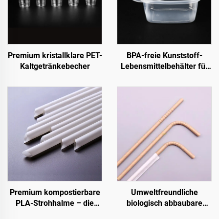
Premium kristallklare PET-
BPA-freie Kunststoff-
Kaltgetränkebecher
Lebensmittelbehälter für
To-Go und
Lebensmittelvorrat
Premium kompostierbare
Umweltfreundliche
PLA-Strohhalme – die
biologisch abbaubare
nachhaltige Wahl
Strohhalme – Die