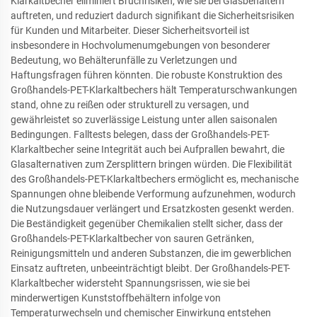
Klarkaltbecher eliminiert Bruchrisiken, wie sie bei Glasbehältern
auftreten, und reduziert dadurch signifikant die Sicherheitsrisiken
für Kunden und Mitarbeiter. Dieser Sicherheitsvorteil ist
insbesondere in Hochvolumenumgebungen von besonderer
Bedeutung, wo Behälterunfälle zu Verletzungen und
Haftungsfragen führen könnten. Die robuste Konstruktion des
Großhandels-PET-Klarkaltbechers hält Temperaturschwankungen
stand, ohne zu reißen oder strukturell zu versagen, und
gewährleistet so zuverlässige Leistung unter allen saisonalen
Bedingungen. Falltests belegen, dass der Großhandels-PET-
Klarkaltbecher seine Integrität auch bei Aufprallen bewahrt, die
Glasalternativen zum Zersplittern bringen würden. Die Flexibilität
des Großhandels-PET-Klarkaltbechers ermöglicht es, mechanische
Spannungen ohne bleibende Verformung aufzunehmen, wodurch
die Nutzungsdauer verlängert und Ersatzkosten gesenkt werden.
Die Beständigkeit gegenüber Chemikalien stellt sicher, dass der
Großhandels-PET-Klarkaltbecher von sauren Getränken,
Reinigungsmitteln und anderen Substanzen, die im gewerblichen
Einsatz auftreten, unbeeinträchtigt bleibt. Der Großhandels-PET-
Klarkaltbecher widersteht Spannungsrissen, wie sie bei
minderwertigen Kunststoffbehältern infolge von
Temperaturwechseln und chemischer Einwirkung entstehen