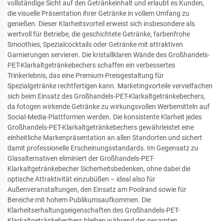
vollständige Sicht auf den Getränkeinhalt und erlaubt es Kunden,
die visuelle Präsentation ihrer Getränke in vollem Umfang zu
genießen. Dieser Klarheitsvorteil erweist sich insbesondere als
wertvoll für Betriebe, die geschichtete Getränke, farbenfrohe
Smoothies, Spezialcocktails oder Getränke mit attraktiven
Garnierungen servieren. Die kristallklaren Wände des Großhandels-
PET-Klarkaltgetränkebechers schaffen ein verbessertes
Trinkerlebnis, das eine Premium-Preisgestaltung für
Spezialgetränke rechtfertigen kann. Marketingvorteile vervielfachen
sich beim Einsatz des Großhandels-PET-Klarkaltgetränkebechers,
da fotogen wirkende Getränke zu wirkungsvollen Werbemitteln auf
Social-Media-Plattformen werden. Die konsistente Klarheit jedes
Großhandels-PET-Klarkaltgetränkebechers gewährleistet eine
einheitliche Markenpräsentation an allen Standorten und sichert
damit professionelle Erscheinungsstandards. Im Gegensatz zu
Glasalternativen eliminiert der Großhandels-PET-
Klarkaltgetränkebecher Sicherheitsbedenken, ohne dabei die
optische Attraktivität einzubüßen – ideal also für
Außenveranstaltungen, den Einsatz am Poolrand sowie für
Bereiche mit hohem Publikumsaufkommen. Die
Klarheitserhaltungseigenschaften des Großhandels-PET-
Klarkaltgetränkebechers bleiben während der gesamten