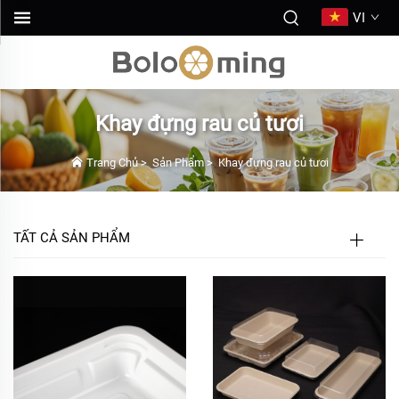
VI
Khay đựng rau củ tươi
Trang Chủ
>
Sản Phẩm
>
Khay đựng rau củ tươi
TẤT CẢ SẢN PHẨM