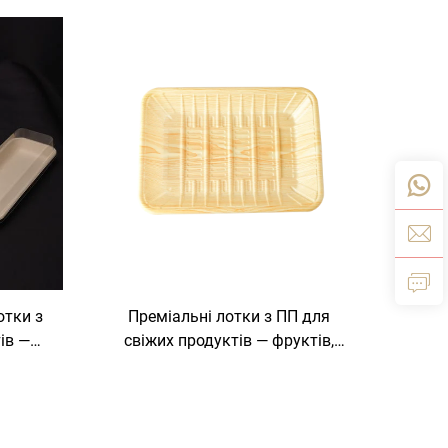
отки з
Преміальні лотки з ПП для
ів —
свіжих продуктів — фруктів,
стале
овочів та м’яса