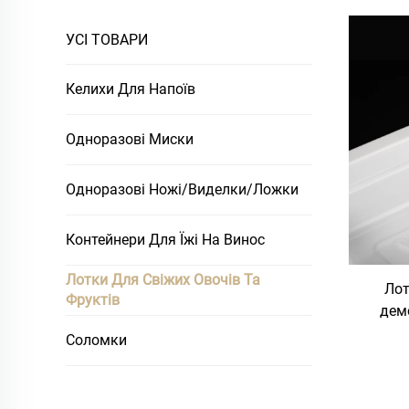
УСІ ТОВАРИ
Келихи Для Напоїв
Одноразові Миски
Одноразові Ножі/Виделки/Ложки
Контейнери Для Їжі На Винос
Лотки Для Свіжих Овочів Та
Лот
Фруктів
демо
Соломки