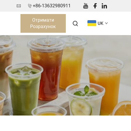
+86-13632980911
Отримати
UK
Розрахунок