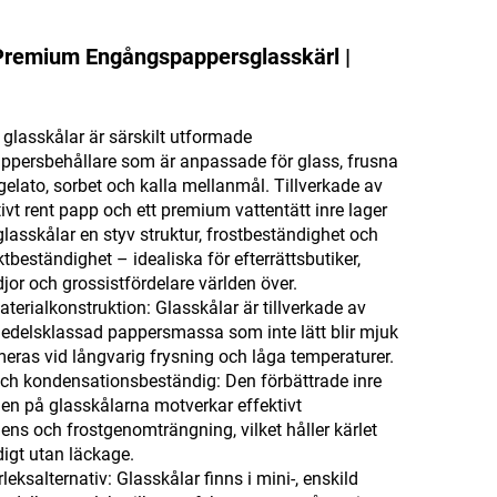
Premium Engångspappersglasskärl |
glasskålar är särskilt utformade
persbehållare som är anpassade för glass, frusna
, gelato, sorbet och kalla mellanmål. Tillverkade av
ivt rent papp och ett premium vattentätt inre lager
lasskålar en styv struktur, frostbeständighet och
tbeständighet – idealiska för efterrättsbutiker,
jor och grossistfördelare världen över.
erialkonstruktion: Glasskålar är tillverkade av
smedelsklassad pappersmassa som inte lätt blir mjuk
meras vid långvarig frysning och låga temperaturer.
och kondensationsbeständig: Den förbättrade inre
en på glasskålarna motverkar effektivt
ns och frostgenomträngning, vilket håller kärlet
digt utan läckage.
eksalternativ: Glasskålar finns i mini-, enskild