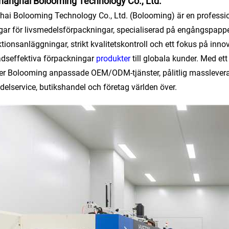
anghai Bolooming Technology Co., Ltd.
ai Bolooming Technology Co., Ltd. (Bolooming) är en professione
gar för livsmedelsförpackningar, specialiserad på engångspapp
tionsanläggningar, strikt kvalitetskontroll och ett fokus på innov
dseffektiva förpackningar
produkter
till globala kunder. Med e
er Bolooming anpassade OEM/ODM-tjänster, pålitlig massleveran
delservice, butikshandel och företag världen över.