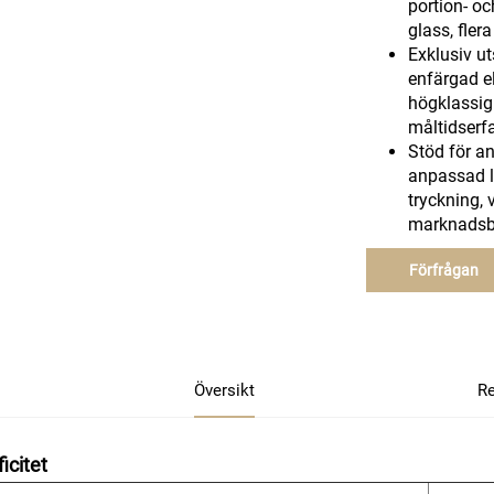
portion- oc
glass, fler
Exklusiv ut
enfärgad el
högklassig 
måltidserf
Stöd för a
anpassad l
tryckning, 
marknadsbi
Förfrågan
Översikt
R
icitet