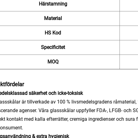
Härstamning
Material
HS Kod
Specificitet
MOQ
ktfördelar
delsklassad säkerhet och icke-toksisk
lassskålar är tillverkade av 100 % livsmedelsgradens råmaterial, 
scerande agenser. Våra glassskålar uppfyller FDA-, LFGB- och SG
rekt kontakt med kalla efterrätter, cremiga ingredienser och sura 
konsument.
gsanvändning & extra hygienisk