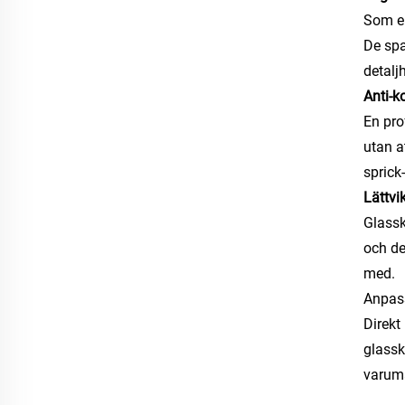
Som en
De spa
detalj
Anti-k
En pro
utan a
sprick
Lättvi
Glassk
och de
med.
Anpas
Direkt
glassk
varumä