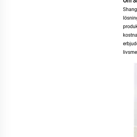
Om Sh
Shangh
lösnin
produk
kostna
erbjud
livsme