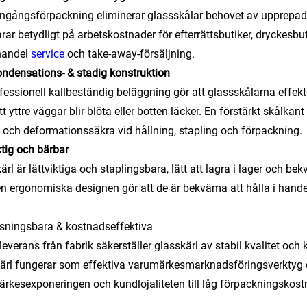
gångsförpackning eliminerar glassskålar behovet av upprepad r
rar betydligt på arbetskostnader för efterrättsbutiker, dryckesb
handel
service
och take-away-försäljning.
ondensations- & stadig konstruktion
fessionell kallbeständig beläggning gör att glassskålarna effek
tt yttre väggar blir blöta eller botten läcker. En förstärkt skålka
- och deformationssäkra vid hållning, stapling och förpackning.
ktig och bärbar
ärl är lättviktiga och staplingsbara, lätt att lagra i lager och b
n ergonomiska designen gör att de är bekväma att hålla i hand
sningsbara & kostnadseffektiva
 leverans från fabrik säkerställer glasskärl av stabil kvalitet oc
ärl fungerar som effektiva varumärkesmarknadsföringsverktyg oc
rkesexponeringen och kundlojaliteten till låg förpackningskost