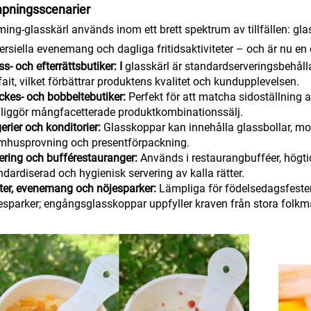
mpningsscenarier
ing-glasskärl används inom ett brett spektrum av tillfällen: glass
siella evenemang och dagliga fritidsaktiviteter – och är nu en o
ss- och efterrättsbutiker: I
glasskärl är standardserveringsbehålla
fait, vilket förbättrar produktens kvalitet och kundupplevelsen.
ckes- och bobbeltebutiker:
Perfekt för att matcha sidoställning 
liggör mångfacetterade produktkombinationssälj.
erier och konditorier:
Glasskoppar kan innehålla glassbollar, mo
mhusprovning och presentförpackning.
ering och bufférestauranger:
Används i restaurangbufféer, högt
ndardiserad och hygienisk servering av kalla rätter.
ter, evenemang och nöjesparker:
Lämpliga för födelsedagsfester,
esparker; engångsglasskoppar uppfyller kraven från stora folk