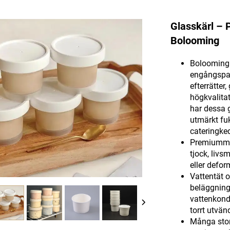
Glasskärl – 
Bolooming
Bolooming 
engångspap
efterrätter
högkvalitat
har dessa g
utmärkt fuk
cateringked
Premiummat
tjock, liv
eller defor
Vattentät 
beläggning
vattenkonde
torrt utvän
Många storl