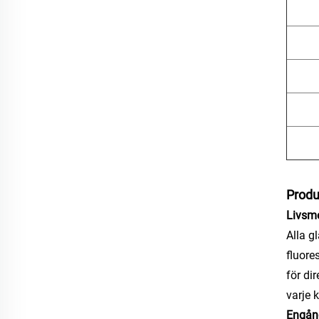
Produ
Livsme
Alla g
fluore
för di
varje 
Engån