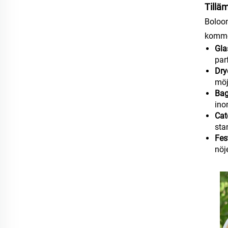
Tillä
Boloom
kommer
Gla
par
Dry
möj
Bag
ino
Cat
sta
Fes
nöj