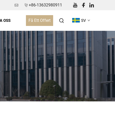
+86-13632980911
Få Ett Offert
A OSS
SV