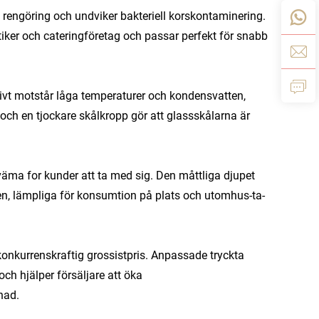
engöring och undviker bakteriell korskontaminering.
utiker och cateringföretag och passar perfekt för snabb
tivt motstår låga temperaturer och kondensvatten,
nt och en tjockare skålkropp gör att glassskålarna är
ekväma for kunder att ta med sig. Den måttliga djupet
en, lämpliga för konsumtion på plats och utomhus-ta-
h konkurrenskraftig grossistpris. Anpassade tryckta
h hjälper försäljare att öka
nad.