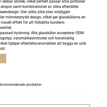
h delbar storlek, vilket perfekt passar små portioner
a skopor samt kombinationer av olika efterrätter.
seendesign: Den släta yttre ytan möjliggör
ler mönsterprydd design, vilket ger glasskålarna en
visuell effekt för att förbättra kundens
arenhet.
npassad tryckning: Alla glasskålar accepterar OEM-
ogotyp, varumärkesmönster och konstnärlig
vilket hjälper efterrättsvarumärken att bygga en unik
ld.
ekommenderade produkter