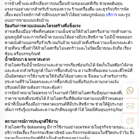
การล้างซ้ำและหลีกเลี่ยงการปนเปื้อนข้ามของแบคทีเรีย ช่วยลดต้นทุน
แรงงานอย่างมากสำหรับร้านของหวาน ร้านเครื่องดื่ม และธุรกิจบริการจัด
เลี้ยง ตอบโจทย์การค้าปลีกแบบรวดเร็วได้อย่างสมบูรณ์แบบ
บริการ
และรูป
แบบการขายแบบกลับบ้าน
ป้องกันการควบแน่นและโครงสร้างที่แข็งแรง
สารเคลือบมืออาชีพที่ทนต่อความเย็นช่วยให้ถ้วยไอศกรีมสามารถต้านทาน
อุณหภูมิต่ำและการเกิดน้ำควบแน่นได้อย่างมีประสิทธิภาพ ไม่มีน้ำหยดออก
ทางผนังด้านนอกหรือรั่วบริเวณก้นถ้วย ขอบถ้วยที่เสริมความแข็งแรงและตัว
ถ้วยที่หนาขึ้นทำให้ถ้วยไอศกรีมไม่แตกร้าวและไม่บิดเบี้ยวขณะจับถือ เรียง
ซ้อน หรือบรรจุภัณฑ์
น้ำหนักเบา & พกพาสะดวก
ถ้วยไอศกรีมมีน้ำหนักเบาและสามารถเรียงซ้อนกันได้ จัดเก็บในสต๊อกได้ง่าย
และสะดวกสำหรับลูกค้าในการซื้อกลับบ้าน ความลึกที่พอเหมาะและดีไซน์ที่
เป็นมิตรต่อการใช้งานช่วยให้จับถือได้อย่างสบาย จึงเหมาะสำหรับการรับ
ประทานที่ร้านโดยตรงและการซื้อกลับบ้านเพื่อรับประทานกลางแจ้ง
ปรับแต่งได้ตามต้องการและคุ้มค่า
การจัดจำหน่ายโดยตรงจากโรงงานทำให้ถ้วยไอศกรีมมีคุณภาพคงที่และ
ราคาขายส่งที่แข่งขันได้ ถ้วยไอศกรีมที่พิมพ์ลายตามแบบที่กำหนดเองทำ
หน้าที่เป็นเครื่องมือการตลาดแบรนด์ที่มีประสิทธิภาพ ช่วยให้ผู้ประกอบการ
เพิ่มการรับรู้แบรนด์และความภักดีของลูกค้าได้ โดยมีต้นทุนบรรจุภัณฑ์ต่ำ
สถานการณ์การประยุกต์ใช้งาน
ถ้วยไอศกรีม Bolooming มีการใช้งานอย่างแพร่หลายในธุรกิจขายของหวาน
บริการจัดเลี้ยง กิจกรรมเชิงพาณิชย์ และกิจกรรมพักผ่อนในชีวิตประจำวัน จึง
กลายเป็นบรรจุภัณฑ์ที่จำเป็นสำหรับของหวานเย็น