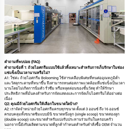
คำถามที่พบบ่อย (FAQ)
คำถามข้อที่ 1: ถ้วยไอศกรีมแบบใช้แล้วทิ้งเหมาะสำหรับการเก็บรักษาในช่อง
แช่แข็งเป็นเวลานานหรือไม่?
A1: ใช่ค่ะ ถ้วยไอศกรีม Bolooming ใช้สารเคลือบพิเศษที่ทนต่ออุณหภูมิต่ำ
และวัสดุกระดาษที่หนาขึ้น จึงสามารถทนต่อสภาพแวดล้อมที่แช่แข็งเป็นเวลา
นานโดยไม่เกิดการนิ่มตัว รั่วซึม หรือหลุดล่อนของชั้นวัสดุ ทำให้รักษา
ประสิทธิภาพที่มั่นคงสำหรับการจัดแสดงและการจัดเก็บไอศกรีมได้อย่างต่อ
เนื่อง
Q2: คุณมีถ้วยไอศกรีมให้เลือกในขนาดใดบ้าง?
A2: เราจัดจำหน่ายถ้วยไอศกรีมครบทุกขนาด ตั้งแต่ 3 ออนซ์ ถึง 16 ออนซ์
ครอบคลุมทั้งขนาดชิมแบบมินิ ขนาดหนึ่งลูก (single scoop) ขนาดสองลูก
(double scoop) และขนาดสำหรับแบ่งรับประทานร่วมกันในครอบครัว
นอกจากนี้ยังรับผลิตตามขนาดที่ลูกค้ากำหนดสำหรับคำสั่งซื้อ OEM จำนวน