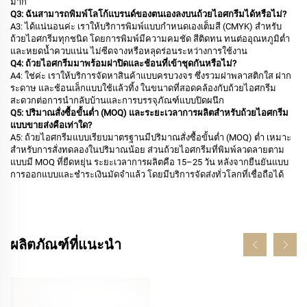
มาก
Q3: ฉันสามารถพิมพ์โลโก้แบรนด์ของตนเองลงบนถ้วยไอศกรีมได้หรือไม่?
A3: ได้แน่นอนค่ะ เราให้บริการพิมพ์แบบกำหนดเองเต็มสี (CMYK) สำหรับ
ถ้วยไอศกรีมทุกชนิด โดยการพิมพ์มีความคมชัด สีติดทน ทนต่ออุณหภูมิต่ำ
และหยดน้ำควบแน่น ไม่ซีดจางหรือหลุดร่อนระหว่างการใช้งาน
Q4: ถ้วยไอศกรีมมาพร้อมฝาปิดและช้อนที่เข้าชุดกันหรือไม่?
A4: ใช่ค่ะ เราให้บริการจัดหาสินค้าแบบครบวงจร ซึ่งรวมฝาพลาสติกใส ฝาก
ระดาษ และช้อนเล็กแบบใช้แล้วทิ้ง ในขนาดที่สอดคล้องกับถ้วยไอศกรีม
สะดวกต่อการนำกลับบ้านและการบรรจุภัณฑ์แบบปิดผนึก
Q5: ปริมาณสั่งซื้อขั้นต่ำ (MOQ) และระยะเวลาการผลิตสำหรับถ้วยไอศกรีม
แบบขายส่งคือเท่าใด?
A5: ถ้วยไอศกรีมแบบเรียบมาตรฐานมีปริมาณสั่งซื้อขั้นต่ำ (MOQ) ต่ำ เหมาะ
สำหรับการสั่งทดลองในปริมาณน้อย ส่วนถ้วยไอศกรีมที่พิมพ์ลวดลายตาม
แบบมี MOQ ที่ยืดหยุ่น ระยะเวลาการผลิตคือ 15–25 วัน หลังจากยืนยันแบบ
การออกแบบและชำระเงินมัดจำแล้ว โดยมีบริการจัดส่งทั่วโลกที่เชื่อถือได้
ผลิตภัณฑ์ที่แนะนำ