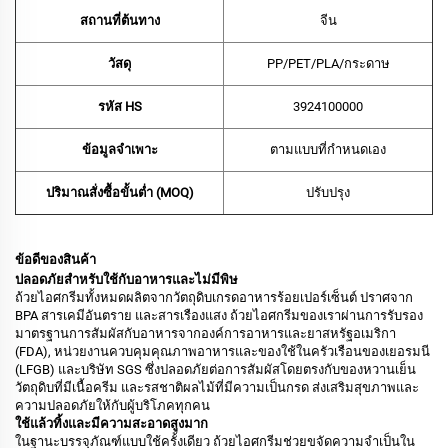
สถานที่ต้นทาง
จีน
วัสดุ
PP/PET/PLA/กระดาษ
รหัส HS
‌3924100000‌
ข้อมูลจำเพาะ
ตามแบบที่กำหนดเอง
ปริมาณสั่งซื้อขั้นต่ำ (MOQ)
ปรับปรุง
ข้อดีของสินค้า
ปลอดภัยสำหรับใช้กับอาหารและไม่มีพิษ
ถ้วยไอศกรีมทั้งหมดผลิตจากวัตถุดิบเกรดอาหารร้อยเปอร์เซ็นต์ ปราศจาก
BPA สารเคมีอันตราย และสารเรืองแสง ถ้วยไอศกรีมของเราผ่านการรับรอง
มาตรฐานการสัมผัสกับอาหารจากองค์การอาหารและยาสหรัฐอเมริกา
(FDA), หน่วยงานควบคุมคุณภาพอาหารและของใช้ในครัวเรือนของเยอรมนี
(LFGB) และบริษัท SGS ซึ่งปลอดภัยต่อการสัมผัสโดยตรงกับของหวานเย็น
วัตถุดิบที่มีเนื้อครีม และรสชาติผลไม้ที่มีความเป็นกรด ส่งเสริมสุขภาพและ
ความปลอดภัยให้กับผู้บริโภคทุกคน
ใช้แล้วทิ้งและมีความสะอาดสูงมาก
ในฐานะบรรจุภัณฑ์แบบใช้ครั้งเดียว ถ้วยไอศกรีมช่วยขจัดความจำเป็นใน