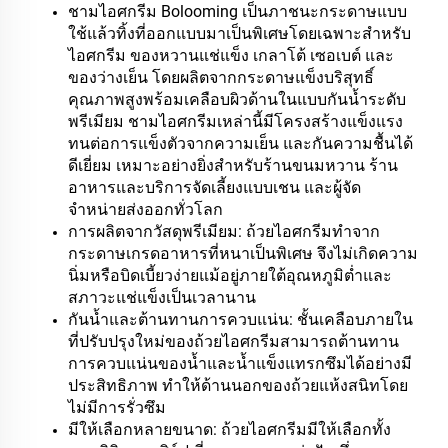
ชามไอศกรีม Bolooming เป็นภาชนะกระดาษแบบ
ใช้แล้วทิ้งที่ออกแบบมาเป็นพิเศษโดยเฉพาะสำหรับ
ไอศกรีม ของหวานแช่แข็ง เกลาโต้ เซอเบต์ และ
ของว่างเย็น โดยผลิตจากกระดาษแข็งบริสุทธิ์
คุณภาพสูงพร้อมเคลือบผิวด้านในแบบกันน้ำระดับ
พรีเมียม ชามไอศกรีมเหล่านี้มีโครงสร้างแข็งแรง
ทนต่อการแข็งตัวจากความเย็น และกันความชื้นได้
ดีเยี่ยม เหมาะอย่างยิ่งสำหรับร้านขนมหวาน ร้าน
อาหารและบริการจัดเลี้ยงแบบเชน และผู้จัด
จำหน่ายส่งออกทั่วโลก
การผลิตจากวัสดุพรีเมียม: ถ้วยไอศกรีมทำจาก
กระดาษเกรดอาหารที่หนาเป็นพิเศษ จึงไม่เกิดความ
นิ่มหรือบิดเบี้ยวง่ายแม้อยู่ภายใต้อุณหภูมิต่ำและ
สภาวะแช่แข็งเป็นเวลานาน
กันน้ำและต้านทานการควบแน่น: ชั้นเคลือบภายใน
ที่ปรับปรุงใหม่ของถ้วยไอศกรีมสามารถต้านทาน
การควบแน่นของน้ำและน้ำแข็งแทรกซึมได้อย่างมี
ประสิทธิภาพ ทำให้ด้านนอกของถ้วยแห้งสนิทโดย
ไม่มีการรั่วซึม
มีให้เลือกหลายขนาด: ถ้วยไอศกรีมมีให้เลือกทั้ง