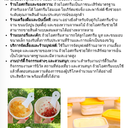
ร้านไอศกรีมและของหวาน:
ถ้วยไอศกรีมเป็นภาชนะเสิร์ฟมาตรฐาน
สำหรับเจลาโต้ ไอศกรีมโฮมเมด โยเกิร์ตแช่แข็ง และพาร์เฟ่ต์ ซึ่งช่วยยก
ระดับคุณภาพสินค้าและประสบการณ์ของลูกค้า
ร้านเครื่องดื่มและบับเบิ้ลที:
เหมาะอย่างยิ่งสำหรับจับคู่กับไอศกรีมข้าง
จาน ขนมปังปูน (พุดดิ้ง) และของหวานจากผลไม้ ถ้วยไอศกรีมช่วยให้
สามารถขายสินค้าแบบผสมผสานได้อย่างหลากหลาย
ร้านเบเกอรี่และเค้ก:
ถ้วยไอศกรีมสามารถใส่ลูกไอศกรีม มูส และขนมอบ
ขนาดเล็ก รองรับทั้งการรับประทานที่ร้านและการแพ็กเป็นของขวัญ
บริการจัดเลี้ยงและร้านบุฟเฟต์:
ใช้ในการจัดบุฟเฟต์ร้านอาหาร งานเลี้ยง
วันหยุด และแผงขายของหวาน ถ้วยไอศกรีมช่วยให้การเสิร์ฟอาหารเย็น
เป็นไปตามมาตรฐานและมีความสะอาดสูง
งานปาร์ตี้ กิจกรรมต่างๆ และสวนสนุก:
เหมาะสำหรับงานปาร์ตี้วันเกิด
กิจกรรมงานคาร์นิวัล สถานที่ท่องเที่ยว และสวนสนุก ถ้วยไอศกรีมแบบใช้
แล้วทิ้งตอบสนองความต้องการของผู้บริโภคจำนวนมากได้อย่างมี
ประสิทธิภาพ พร้อมทั้งทิ้งได้ง่าย